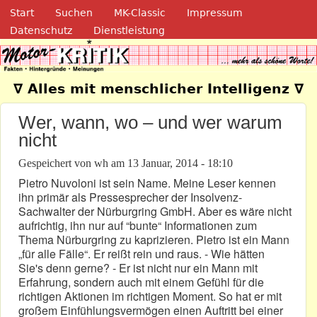
Navigation
Direkt zum Inhalt
Start
Suchen
MK-Classic
Impressum
Datenschutz
Dienstleistung
Motor-Kritik.de
∇ Alles mit menschlicher Intelligenz ∇
Wer, wann, wo – und wer warum
nicht
Gespeichert von
wh
am
13 Januar, 2014 - 18:10
Pietro Nuvoloni ist sein Name. Meine Leser kennen
ihn primär als Pressesprecher der Insolvenz-
Sachwalter der Nürburgring GmbH. Aber es wäre nicht
aufrichtig, ihn nur auf “bunte“ Informationen zum
Thema Nürburgring zu kaprizieren. Pietro ist ein Mann
„für alle Fälle“. Er reißt rein und raus. - Wie hätten
Sie's denn gerne? - Er ist nicht nur ein Mann mit
Erfahrung, sondern auch mit einem Gefühl für die
richtigen Aktionen im richtigen Moment. So hat er mit
großem Einfühlungsvermögen einen Auftritt bei einer