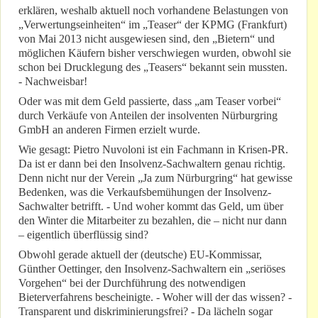
erklären, weshalb aktuell noch vorhandene Belastungen von
„Verwertungseinheiten“ im „Teaser“ der KPMG (Frankfurt)
von Mai 2013 nicht ausgewiesen sind, den „Bietern“ und
möglichen Käufern bisher verschwiegen wurden, obwohl sie
schon bei Drucklegung des „Teasers“ bekannt sein mussten.
- Nachweisbar!
Oder was mit dem Geld passierte, dass „am Teaser vorbei“
durch Verkäufe von Anteilen der insolventen Nürburgring
GmbH an anderen Firmen erzielt wurde.
Wie gesagt: Pietro Nuvoloni ist ein Fachmann in Krisen-PR.
Da ist er dann bei den Insolvenz-Sachwaltern genau richtig.
Denn nicht nur der Verein „Ja zum Nürburgring“ hat gewisse
Bedenken, was die Verkaufsbemühungen der Insolvenz-
Sachwalter betrifft. - Und woher kommt das Geld, um über
den Winter die Mitarbeiter zu bezahlen, die – nicht nur dann
– eigentlich überflüssig sind?
Obwohl gerade aktuell der (deutsche) EU-Kommissar,
Günther Oettinger, den Insolvenz-Sachwaltern ein „seriöses
Vorgehen“ bei der Durchführung des notwendigen
Bieterverfahrens bescheinigte. - Woher will der das wissen? -
Transparent und diskriminierungsfrei? - Da lächeln sogar