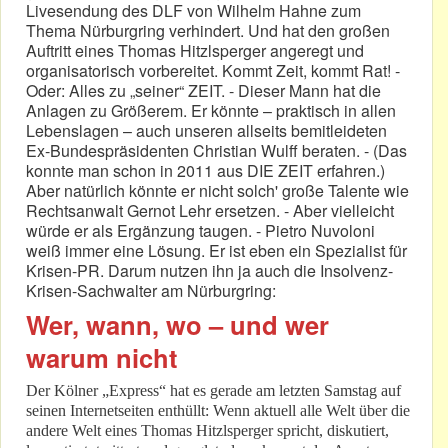
Livesendung des DLF von Wilhelm Hahne zum
Thema Nürburgring verhindert. Und hat den großen
Auftritt eines Thomas Hitzlsperger angeregt und
organisatorisch vorbereitet. Kommt Zeit, kommt Rat! -
Oder: Alles zu „seiner“ ZEIT. - Dieser Mann hat die
Anlagen zu Größerem. Er könnte – praktisch in allen
Lebenslagen – auch unseren allseits bemitleideten
Ex-Bundespräsidenten Christian Wulff beraten. - (Das
konnte man schon in 2011 aus DIE ZEIT erfahren.)
Aber natürlich könnte er nicht solch' große Talente wie
Rechtsanwalt Gernot Lehr ersetzen. - Aber vielleicht
würde er als Ergänzung taugen. - Pietro Nuvoloni
weiß immer eine Lösung. Er ist eben ein Spezialist für
Krisen-PR. Darum nutzen ihn ja auch die Insolvenz-
Krisen-Sachwalter am Nürburgring:
Wer, wann, wo – und wer
warum nicht
Der Kölner „Express“ hat es gerade am letzten Samstag auf
seinen Internetseiten enthüllt: Wenn aktuell alle Welt über die
andere Welt eines Thomas Hitzlsperger spricht, diskutiert,