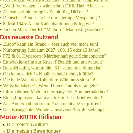
•
„Wild. Verwegen.“ - wäre schon DER Titel. Aber… -
•
Altersdiskriminierung? - Zu alt für „TikTok“?
•
Deutscher Bundestag hat nur „geringe Verspätung“!
•
8. Mai 1945: Als in Kallenhardt noch Krieg war!
•
Jochen Mass: Der F1-“Malboro“-Mann ist gestorben!
Das neueste Dutzend
•
„Lido“ kann ein Strand – aber auch viel mehr sein!
•
Nürburgring Jubiläum 2027: 100, 15 oder 13 Jahre?
•
P72 & 01 Hypercars: Märchenhaft geile Schnäppchen?
•
Entwicklung hin zur Krise: Plötzlich und unerwartet?
•
Beispiel dafür, warum die „KI“ schon mal dumm ist!
•
Ola kann’s nicht! - Knallt es bald richtig kräftig?
•
Die heile Welt des Robertino: Wild muss sie sein!
•
Wirtschaftskrise? - Wenn Unverständnis viral geht!
•
Informationen Made in Germany: Ein Sommermärchen!
•
Eine „Implosion“ kann auch zum Leserbrief werden!
•
Aus Andermatt hört man: Noch nicht alle vergriffen!
•
Das Basingstoke-Wunder: Insolvenz & Auferstehung!
Motor-KRITIK Hitlisten
Die meisten Aufrufe
Die meisten Bewertungen