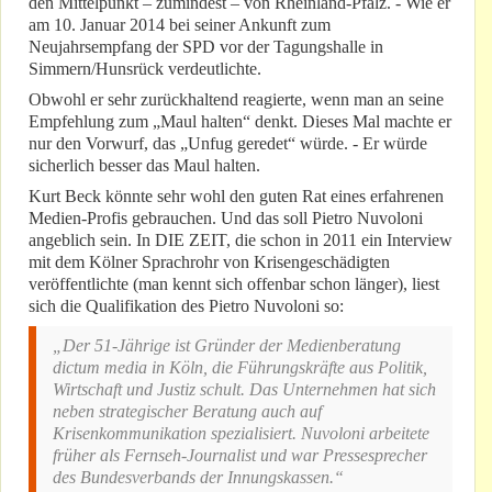
den Mittelpunkt – zumindest – von Rheinland-Pfalz. - Wie er
am 10. Januar 2014 bei seiner Ankunft zum
Neujahrsempfang der SPD vor der Tagungshalle in
Simmern/Hunsrück verdeutlichte.
Obwohl er sehr zurückhaltend reagierte, wenn man an seine
Empfehlung zum „Maul halten“ denkt. Dieses Mal machte er
nur den Vorwurf, das „Unfug geredet“ würde. - Er würde
sicherlich besser das Maul halten.
Kurt Beck könnte sehr wohl den guten Rat eines erfahrenen
Medien-Profis gebrauchen. Und das soll Pietro Nuvoloni
angeblich sein. In DIE ZEIT, die schon in 2011 ein Interview
mit dem Kölner Sprachrohr von Krisengeschädigten
veröffentlichte (man kennt sich offenbar schon länger), liest
sich die Qualifikation des Pietro Nuvoloni so:
„Der 51-Jährige ist Gründer der Medienberatung
dictum media in Köln, die Führungskräfte aus Politik,
Wirtschaft und Justiz schult. Das Unternehmen hat sich
neben strategischer Beratung auch auf
Krisenkommunikation spezialisiert. Nuvoloni arbeitete
früher als Fernseh-Journalist und war Pressesprecher
des Bundesverbands der Innungskassen.“