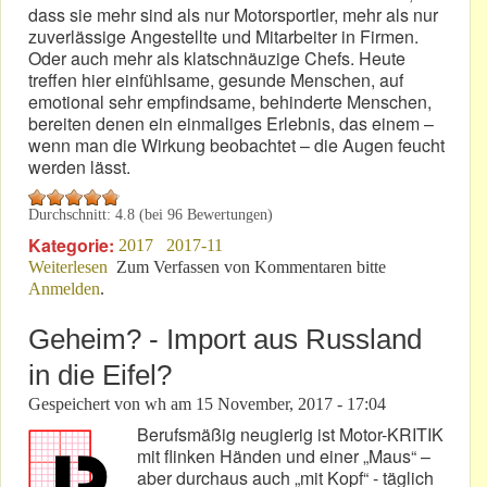
dass sie mehr sind als nur Motorsportler, mehr als nur
zuverlässige Angestellte und Mitarbeiter in Firmen.
Oder auch mehr als klatschnäuzige Chefs. Heute
treffen hier einfühlsame, gesunde Menschen, auf
emotional sehr empfindsame, behinderte Menschen,
bereiten denen ein einmaliges Erlebnis, das einem –
wenn man die Wirkung beobachtet – die Augen feucht
werden lässt.
Durchschnitt:
4.8
(bei
96
Bewertungen)
Kategorie:
2017
2017-11
Weiterlesen
über Es gibt sie noch: Die Motorsportler mit Herz!
Zum Verfassen von Kommentaren bitte
Anmelden
.
Geheim? - Import aus Russland
in die Eifel?
Gespeichert von
wh
am
15 November, 2017 - 17:04
Berufsmäßig neugierig ist Motor-KRITIK
mit flinken Händen und einer „Maus“ –
aber durchaus auch „mit Kopf“ - täglich