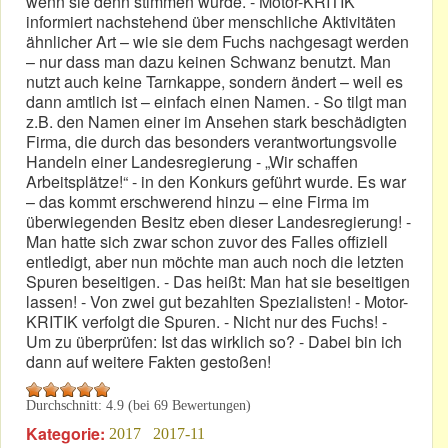
wenn sie denn stimmen würde. - Motor-KRITIK
informiert nachstehend über menschliche Aktivitäten
ähnlicher Art – wie sie dem Fuchs nachgesagt werden
– nur dass man dazu keinen Schwanz benutzt. Man
nutzt auch keine Tarnkappe, sondern ändert – weil es
dann amtlich ist – einfach einen Namen. - So tilgt man
z.B. den Namen einer im Ansehen stark beschädigten
Firma, die durch das besonders verantwortungsvolle
Handeln einer Landesregierung - „Wir schaffen
Arbeitsplätze!“ - in den Konkurs geführt wurde. Es war
– das kommt erschwerend hinzu – eine Firma im
überwiegenden Besitz eben dieser Landesregierung! -
Man hatte sich zwar schon zuvor des Falles offiziell
entledigt, aber nun möchte man auch noch die letzten
Spuren beseitigen. - Das heißt: Man hat sie beseitigen
lassen! - Von zwei gut bezahlten Spezialisten! - Motor-
KRITIK verfolgt die Spuren. - Nicht nur des Fuchs! -
Um zu überprüfen: Ist das wirklich so? - Dabei bin ich
dann auf weitere Fakten gestoßen!
Durchschnitt:
4.9
(bei
69
Bewertungen)
Kategorie:
2017
2017-11