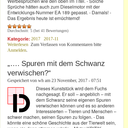
Werbesprüchen wie den oben im Titel. - Solche
Sprüche hätten auch zum Dieselmotor mit der
Entwicklungs-Nummer EA 189 gepasst. - Damals! -
Das Ergebnis heute ist ernüchternd!
Durchschnitt:
5
(bei
41
Bewertungen)
Kategorie:
2017
2017-11
Weiterlesen
über VW-Claim: „Wir bringen die Zukunft in Serie!“
Zum Verfassen von Kommentaren bitte
Anmelden
.
„…. Spuren mit dem Schwanz
verwischen?“
Gespeichert von
wh
am
23 November, 2017 - 07:51
Dieses Kunststück wird dem Fuchs
nachgesagt. Er soll – angeblich – mit
dem Schwanz seine eigenen Spuren
verwischen können und es so anderen
Interessierten – Tieren und Menschen –
schwer machen, seinen Spuren zu folgen. - Das
könnte eine schöne Geschichte aus der Tierwelt sein,