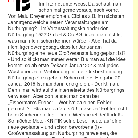
im Internet unterwegs. Da schaut man
schon mal gerne voraus, nach vorne.
Von Malu Dreyer empfohlen. Gibt es z.B. im nächsten
Jahr irgendwelche neuen Veranstaltungen am
Nürburgring? - Im Veranstaltungskalender der
Nürburgring 1927 GmbH & Co KG findet man nichts,
was man nicht schon kennen würde. - Aber hat da
nicht irgendwer gesagt, dass für Januar am
Nürburgring eine neue Großveranstaltung geplant ist?
- Und so klickt man immer weiter. Bis man auf die Idee
kommt, so ab erste Dekade Januar 2018 mal jedes
Wochenende in Verbindung mit der Ortsbestimmung
Nürburgring einzugeben. Schon mit der Eingabe 20.
Januar 2018 ist man dann erfolgreich. - Denkt man.
Denn man wird auf die Internetseite des Nürburgrings
verwiesen. Aber dort landet man dann bei
„Fisherman‘s Friend“. - Wer hat da einen Fehler
gemacht? - Bis man darauf stößt, dass der Fehler nicht
beim Suchenden liegt. Denn: Wer suchet der findet! -
So möchte Motor-KRITIK seine Leser heute auf eine
neue geplante – und schon beworbene (!) -
Großveranstaltung am Nürburgring hinweisen, die