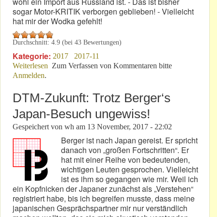
wohl ein Import aus Russland ist. - Das ist bisher
sogar Motor-KRITIK verborgen geblieben! - Vielleicht
hat mir der Wodka gefehlt!
Durchschnitt:
4.9
(bei
43
Bewertungen)
Kategorie:
2017
2017-11
Weiterlesen
über Geheim? - Import aus Russland in die Eifel?
Zum Verfassen von Kommentaren bitte
Anmelden
.
DTM-Zukunft: Trotz Berger‘s
Japan-Besuch ungewiss!
Gespeichert von
wh
am
13 November, 2017 - 22:02
Berger ist nach Japan gereist. Er spricht
danach von „großen Fortschritten“. Er
hat mit einer Reihe von bedeutenden,
wichtigen Leuten gesprochen. Vielleicht
ist es ihm so gegangen wie mir. Weil ich
ein Kopfnicken der Japaner zunächst als „Verstehen“
registriert habe, bis ich begreifen musste, dass meine
japanischen Gesprächspartner mir nur verständlich