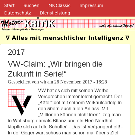
Navigation
Direkt zum Inhalt
Start
Suchen
MK-Classic
Impressum
Datenschutz
Dienstleistung
Motor-Kritik.de
∇ Alles mit menschlicher Intelligenz ∇
2017
VW-Claim: „Wir bringen die
Zukunft in Serie!“
Gespeichert von
wh
am
26 November, 2017 - 16:28
VW hat es sich mit seinen Werbe-
Versprechen immer leicht gemacht. Der
„Käfer“ bot mit seinem Verkaufserfolg in
den 50ern auch allen Anlass. Mit
„Millionen können nicht irren“, zog man
in Wolfsburg damals Bilanz und ein Herr Nordhoff
klopfte sich auf die Schulter. - Das ist Vergangenheit! -
In der Gegenwart schoss man schon mal über‘s Ziel