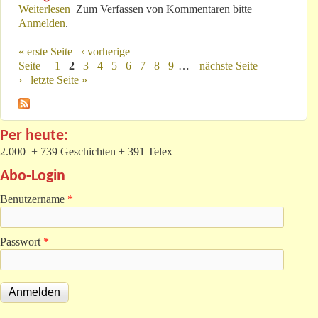
Weiterlesen
über 6. November 2017: Lieber Leser!
Zum Verfassen von Kommentaren bitte
Anmelden
.
« erste Seite
‹ vorherige
Seiten
Seite
1
2
3
4
5
6
7
8
9
…
nächste Seite
›
letzte Seite »
Per heute:
2.000 + 739 Geschichten + 391 Telex
Abo-Login
Benutzername
*
Passwort
*