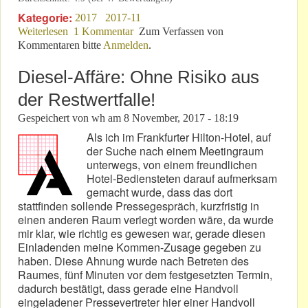
Kategorie:
2017
2017-11
Weiterlesen
über Ist der „Faktor Mensch“ bedeutungslos
1 Kommentar
Zum Verfassen von
Kommentaren bitte
geworden?
Anmelden
.
Diesel-Affäre: Ohne Risiko aus
der Restwertfalle!
Gespeichert von
wh
am
8 November, 2017 - 18:19
Als ich im Frankfurter Hilton-Hotel, auf
der Suche nach einem Meetingraum
unterwegs, von einem freundlichen
Hotel-Bediensteten darauf aufmerksam
gemacht wurde, dass das dort
stattfinden sollende Pressegespräch, kurzfristig in
einen anderen Raum verlegt worden wäre, da wurde
mir klar, wie richtig es gewesen war, gerade diesen
Einladenden meine Kommen-Zusage gegeben zu
haben. Diese Ahnung wurde nach Betreten des
Raumes, fünf Minuten vor dem festgesetzten Termin,
dadurch bestätigt, dass gerade eine Handvoll
eingeladener Pressevertreter hier einer Handvoll