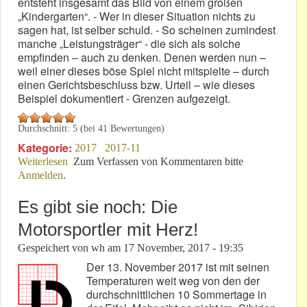
entsteht insgesamt das Bild von einem großen
„Kindergarten“. - Wer in dieser Situation nichts zu
sagen hat, ist selber schuld. - So scheinen zumindest
manche „Leistungsträger“ - die sich als solche
empfinden – auch zu denken. Denen werden nun –
weil einer dieses böse Spiel nicht mitspielte – durch
einen Gerichtsbeschluss bzw. Urteil – wie dieses
Beispiel dokumentiert - Grenzen aufgezeigt.
Durchschnitt:
5
(bei
41
Bewertungen)
Kategorie:
2017
2017-11
Weiterlesen
über ArbG Sinzig beendet „Ring“-Kampf um Macht!
Zum Verfassen von Kommentaren bitte
Anmelden
.
Es gibt sie noch: Die
Motorsportler mit Herz!
Gespeichert von
wh
am
17 November, 2017 - 19:35
Der 13. November 2017 ist mit seinen
Temperaturen weit weg von den der
durchschnittlichen 10 Sommertage in