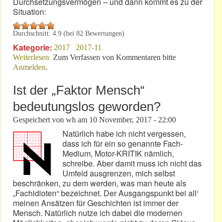
Durchsetzungsvermögen – und dann kommt es zu der
Situation:
Durchschnitt:
4.9
(bei
82
Bewertungen)
Kategorie:
2017
2017-11
Weiterlesen
über Uppsala! - BMW-GT3-Fahrer räumt kleinen
Zum Verfassen von Kommentaren bitte
Anmelden
.
BMW ab!
Ist der „Faktor Mensch“
bedeutungslos geworden?
Gespeichert von
wh
am
10 November, 2017 - 22:00
Natürlich habe ich nicht vergessen,
dass ich für ein so genannte Fach-
Medium, Motor-KRITIK nämlich,
schreibe. Aber damit muss ich nicht das
Umfeld ausgrenzen, mich selbst
beschränken, zu dem werden, was man heute als
„Fachidioten“ bezeichnet. Der Ausgangspunkt bei all‘
meinen Ansätzen für Geschichten ist immer der
Mensch. Natürlich nutze ich dabei die modernen