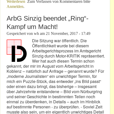
Weiterlesen
über „…. Spuren mit dem Schwanz verwischen?“
Zum Verfassen von Kommentaren bitte
Anmelden
.
ArbG Sinzig beendet „Ring“-
Kampf um Macht!
Gespeichert von
wh
am
21 November, 2017 - 17:49
Die Sitzung war öffentlich. Die
Öffentlichkeit wurde bei diesem
Arbeitsgerichtsprozess im Amtsgericht
Sinzig durch Motor-KRITIK repräsentiert.
Wer hat auch diesen Termin schon
gekannt, der mir im August vom Arbeitsgericht in
Koblenz – natürlich auf Anfrage – genannt wurde? Für
„moderne Journalisten“ ein unwichtiger Termin, für
mich ein Puzzle-Stück, das entweder „ins Bild passt“
oder einen dazu bringt, das bisherige – insgesamt
über Jahrzehnte entstandene – Bild vom Nürburgring
und seiner Geschichte in bestimmten Teilen noch
einmal zu überdenken, in Details – auch im Hinblick
auf bestimmte Personen - zu überprüfen. - Soviel Zeit
musste also sein, um ein eigentlich unwichtiges Detail