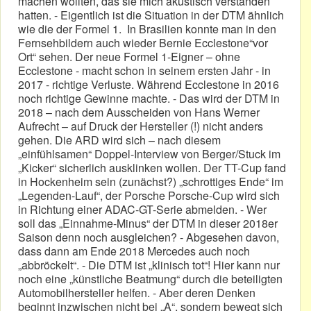
machen wollten, das sie mich akustisch verstanden
hatten. - Eigentlich ist die Situation in der DTM ähnlich
wie die der Formel 1. In Brasilien konnte man in den
Fernsehbildern auch wieder Bernie Ecclestone“vor
Ort“ sehen. Der neue Formel 1-Eigner – ohne
Ecclestone - macht schon in seinem ersten Jahr - in
2017 - richtige Verluste. Während Ecclestone in 2016
noch richtige Gewinne machte. - Das wird der DTM in
2018 – nach dem Ausscheiden von Hans Werner
Aufrecht – auf Druck der Hersteller (!) nicht anders
gehen. Die ARD wird sich – nach diesem
„einfühlsamen“ Doppel-Interview von Berger/Stuck im
„Kicker“ sicherlich ausklinken wollen. Der TT-Cup fand
in Hockenheim sein (zunächst?) „schrottiges Ende“ im
„Legenden-Lauf“, der Porsche Porsche-Cup wird sich
in Richtung einer ADAC-GT-Serie abmelden. - Wer
soll das „Einnahme-Minus“ der DTM in dieser 2018er
Saison denn noch ausgleichen? - Abgesehen davon,
dass dann am Ende 2018 Mercedes auch noch
„abbröckelt“. - Die DTM ist „klinisch tot“! Hier kann nur
noch eine „künstliche Beatmung“ durch die beteiligten
Automobilhersteller helfen. - Aber deren Denken
beginnt inzwischen nicht bei „A“, sondern bewegt sich