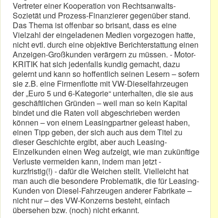
Vertreter einer Kooperation von Rechtsanwalts-
Sozietät und Prozess-Finanzierer gegenüber stand.
Das Thema ist offenbar so brisant, dass es eine
Vielzahl der eingeladenen Medien vorgezogen hatte,
nicht evtl. durch eine objektive Berichterstattung einen
Anzeigen-Großkunden verärgern zu müssen. - Motor-
KRITIK hat sich jedenfalls kundig gemacht, dazu
gelernt und kann so hoffentlich seinen Lesern – sofern
sie z.B. eine Firmenflotte mit VW-Dieselfahrzeugen
der „Euro 5 und 6-Kategorie“ unterhalten, die sie aus
geschäftlichen Gründen – weil man so kein Kapital
bindet und die Raten voll abgeschrieben werden
können – von einem Leasingpartner geleast haben,
einen Tipp geben, der sich auch aus dem Titel zu
dieser Geschichte ergibt, aber auch Leasing-
Einzelkunden einen Weg aufzeigt, wie man zukünftige
Verluste vermeiden kann, indem man jetzt -
kurzfristig(!) - dafür die Weichen stellt. Vielleicht hat
man auch die besondere Problematik, die für Leasing-
Kunden von Diesel-Fahrzeugen anderer Fabrikate –
nicht nur – des VW-Konzerns besteht, einfach
übersehen bzw. (noch) nicht erkannt.