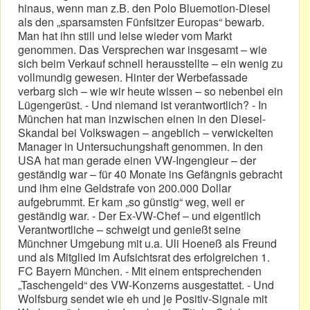
hinaus, wenn man z.B. den Polo Bluemotion-Diesel
als den „sparsamsten Fünfsitzer Europas“ bewarb.
Man hat ihn still und leise wieder vom Markt
genommen. Das Versprechen war insgesamt – wie
sich beim Verkauf schnell herausstellte – ein wenig zu
vollmundig gewesen. Hinter der Werbefassade
verbarg sich – wie wir heute wissen – so nebenbei ein
Lügengerüst. - Und niemand ist verantwortlich? - In
München hat man inzwischen einen in den Diesel-
Skandal bei Volkswagen – angeblich – verwickelten
Manager in Untersuchungshaft genommen. In den
USA hat man gerade einen VW-Ingengieur – der
geständig war – für 40 Monate ins Gefängnis gebracht
und ihm eine Geldstrafe von 200.000 Dollar
aufgebrummt. Er kam „so günstig“ weg, weil er
geständig war. - Der Ex-VW-Chef – und eigentlich
Verantwortliche – schweigt und genießt seine
Münchner Umgebung mit u.a. Uli Hoeneß als Freund
und als Mitglied im Aufsichtsrat des erfolgreichen 1.
FC Bayern München. - Mit einem entsprechenden
„Taschengeld“ des VW-Konzerns ausgestattet. - Und
Wolfsburg sendet wie eh und je Positiv-Signale mit