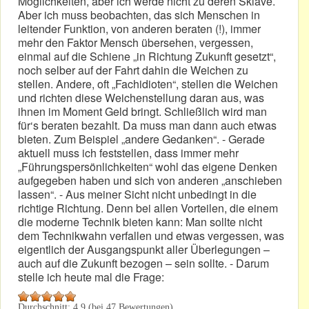
Möglichkeiten, aber ich werde nicht zu deren Sklave.
Aber ich muss beobachten, das sich Menschen in
leitender Funktion, von anderen beraten (!), immer
mehr den Faktor Mensch übersehen, vergessen,
einmal auf die Schiene „in Richtung Zukunft gesetzt“,
noch selber auf der Fahrt dahin die Weichen zu
stellen. Andere, oft „Fachidioten“, stellen die Weichen
und richten diese Weichenstellung daran aus, was
ihnen im Moment Geld bringt. Schließlich wird man
für‘s beraten bezahlt. Da muss man dann auch etwas
bieten. Zum Beispiel „andere Gedanken“. - Gerade
aktuell muss ich feststellen, dass immer mehr
„Führungspersönlichkeiten“ wohl das eigene Denken
aufgegeben haben und sich von anderen „anschieben
lassen“. - Aus meiner Sicht nicht unbedingt in die
richtige Richtung. Denn bei allen Vorteilen, die einem
die moderne Technik bieten kann: Man sollte nicht
dem Technikwahn verfallen und etwas vergessen, was
eigentlich der Ausgangspunkt aller Überlegungen –
auch auf die Zukunft bezogen – sein sollte. - Darum
stelle ich heute mal die Frage:
Durchschnitt:
4.9
(bei
47
Bewertungen)