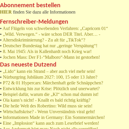
Abonnement bestellen
HIER
finden Sie dazu alle Informationen
Fernschreiber-Meldungen
•
Auf Flügeln von schwebenden Verfahren: „Capricorn 01“
•
„Wild. Verwegen.“ - wäre schon DER Titel. Aber… -
•
Altersdiskriminierung? - Zu alt für „TikTok“?
•
Deutscher Bundestag hat nur „geringe Verspätung“!
•
8. Mai 1945: Als in Kallenhardt noch Krieg war!
•
Jochen Mass: Der F1-“Malboro“-Mann ist gestorben!
Das neueste Dutzend
•
„Lido“ kann ein Strand – aber auch viel mehr sein!
•
Nürburgring Jubiläum 2027: 100, 15 oder 13 Jahre?
•
P72 & 01 Hypercars: Märchenhaft geile Schnäppchen?
•
Entwicklung hin zur Krise: Plötzlich und unerwartet?
•
Beispiel dafür, warum die „KI“ schon mal dumm ist!
•
Ola kann’s nicht! - Knallt es bald richtig kräftig?
•
Die heile Welt des Robertino: Wild muss sie sein!
•
Wirtschaftskrise? - Wenn Unverständnis viral geht!
•
Informationen Made in Germany: Ein Sommermärchen!
•
Eine „Implosion“ kann auch zum Leserbrief werden!
•
Aus Andermatt hört man: Noch nicht alle vergriffen!