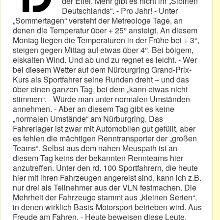
der Eifel. Mehr gibt es nicht im „Sibirien
Deutschlands“. - Pro Jahr! - Unter
„Sommertagen“ versteht der Metreologe Tage, an
denen die Temperatur über + 25° ansteigt. An diesem
Montag liegen die Temperaturen in der Frühe bei + 3°,
steigen gegen Mittag auf etwas über 4°. Bei böigem,
eiskalten Wind. Und ab und zu regnet es leicht. - Wer
bei diesem Wetter auf dem Nürburgring Grand-Prix-
Kurs als Sportfahrer seine Runden dreht – und das
über einen ganzen Tag, bei dem „kann etwas nicht
stimmen“. - Würde man unter normalen Umständen
annehmen. - Aber an diesem Tag gibt es keine
„normalen Umstände“ am Nürburgring. Das
Fahrerlager ist zwar mit Automobilen gut gefüllt, aber
es fehlen die mächtigen Renntransporter der „großen
Teams“. Selbst aus dem nahen Meuspath ist an
diesem Tag keins der bekannten Rennteams hier
anzutreffen. Unter den rd. 100 Sportfahrern, die heute
hier mit ihren Fahrzeugen angereist sind, kann ich z.B.
nur drei als Teilnehmer aus der VLN festmachen. Die
Mehrheit der Fahrzeuge stammt aus „kleinen Serien“,
in denen wirklich Basis-Motorsport betrieben wird. Aus
Freude am Fahren. - Heute beweisen diese Leute,