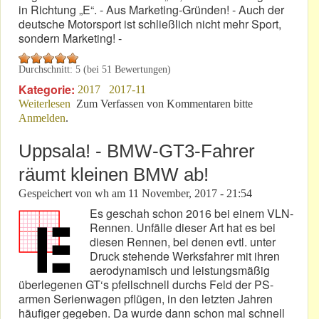
in Richtung „E“. - Aus Marketing-Gründen! - Auch der
deutsche Motorsport ist schließlich nicht mehr Sport,
sondern Marketing! -
Durchschnitt:
5
(bei
51
Bewertungen)
Kategorie:
2017
2017-11
Weiterlesen
über DTM-Zukunft: Trotz Berger‘s Japan-Besuch
Zum Verfassen von Kommentaren bitte
Anmelden
.
ungewiss!
Uppsala! - BMW-GT3-Fahrer
räumt kleinen BMW ab!
Gespeichert von
wh
am
11 November, 2017 - 21:54
Es geschah schon 2016 bei einem VLN-
Rennen. Unfälle dieser Art hat es bei
diesen Rennen, bei denen evtl. unter
Druck stehende Werksfahrer mit ihren
aerodynamisch und leistungsmäßig
überlegenen GT‘s pfeilschnell durchs Feld der PS-
armen Serienwagen pflügen, in den letzten Jahren
häufiger gegeben. Da wurde dann schon mal schnell