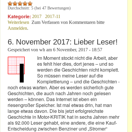
Durchschnitt:
5
(bei
47
Bewertungen)
Kategorie:
2017
2017-11
Weiterlesen
über Diesel-Affäre: Ohne Risiko aus der Restwertfalle!
Zum Verfassen von Kommentaren bitte
Anmelden
.
6. November 2017: Lieber Leser!
Gespeichert von
wh
am
6 November, 2017 - 18:57
Im Moment stockt nicht die Arbeit, aber
es fehlt hier dies, dort jenes – und so
werden die Geschichten nicht komplett.
So müssen meine Leser auf die
Komplettierung – und die Geschichten -
noch etwas warten. Aber es werden sicherlich gute
Geschichten, die auch nach Jahren noch gelesen
werden – können. Das Internet ist eben ein
riesengroßer Speicher. Ist mal etwas drin, hat man
lange etwas davon. Die bis jetzt erfolgreichste
Geschichte in Motor-KRITIK hat in sechs Jahren mehr
als 92.000 Leser gehabt, eine andere, die eine Kauf-
Entscheidung zwischen Benziner und „Stromer“