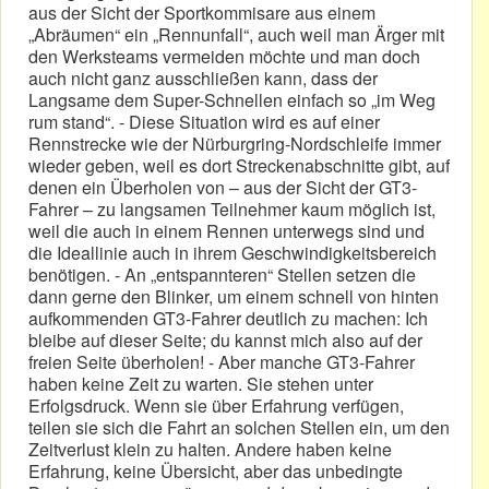
aus der Sicht der Sportkommisare aus einem
„Abräumen“ ein „Rennunfall“, auch weil man Ärger mit
den Werksteams vermeiden möchte und man doch
auch nicht ganz ausschließen kann, dass der
Langsame dem Super-Schnellen einfach so „im Weg
rum stand“. - Diese Situation wird es auf einer
Rennstrecke wie der Nürburgring-Nordschleife immer
wieder geben, weil es dort Streckenabschnitte gibt, auf
denen ein Überholen von – aus der Sicht der GT3-
Fahrer – zu langsamen Teilnehmer kaum möglich ist,
weil die auch in einem Rennen unterwegs sind und
die Ideallinie auch in ihrem Geschwindigkeitsbereich
benötigen. - An „entspannteren“ Stellen setzen die
dann gerne den Blinker, um einem schnell von hinten
aufkommenden GT3-Fahrer deutlich zu machen: Ich
bleibe auf dieser Seite; du kannst mich also auf der
freien Seite überholen! - Aber manche GT3-Fahrer
haben keine Zeit zu warten. Sie stehen unter
Erfolgsdruck. Wenn sie über Erfahrung verfügen,
teilen sie sich die Fahrt an solchen Stellen ein, um den
Zeitverlust klein zu halten. Andere haben keine
Erfahrung, keine Übersicht, aber das unbedingte