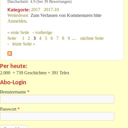
Durchschnitt:
4.9
(bei
39
Bewertungen)
Kategorie:
2017
2017-10
Weiterlesen
über WM a.D.: Vom Förder- zum geförderten
Zum Verfassen von Kommentaren bitte
Anmelden
.
Mitglied!
« erste Seite
‹ vorherige
Seiten
Seite
1
2
3
4
5
6
7
8
9
…
nächste Seite
›
letzte Seite »
Per heute:
2.000 + 739 Geschichten + 391 Telex
Abo-Login
Benutzername
*
Passwort
*