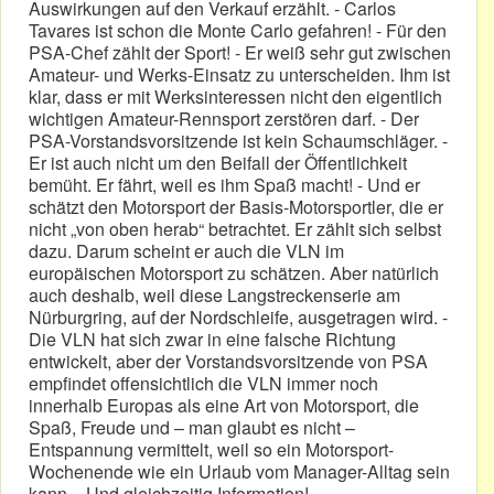
Auswirkungen auf den Verkauf erzählt. - Carlos
Tavares ist schon die Monte Carlo gefahren! - Für den
PSA-Chef zählt der Sport! - Er weiß sehr gut zwischen
Amateur- und Werks-Einsatz zu unterscheiden. Ihm ist
klar, dass er mit Werksinteressen nicht den eigentlich
wichtigen Amateur-Rennsport zerstören darf. - Der
PSA-Vorstandsvorsitzende ist kein Schaumschläger. -
Er ist auch nicht um den Beifall der Öffentlichkeit
bemüht. Er fährt, weil es ihm Spaß macht! - Und er
schätzt den Motorsport der Basis-Motorsportler, die er
nicht „von oben herab“ betrachtet. Er zählt sich selbst
dazu. Darum scheint er auch die VLN im
europäischen Motorsport zu schätzen. Aber natürlich
auch deshalb, weil diese Langstreckenserie am
Nürburgring, auf der Nordschleife, ausgetragen wird. -
Die VLN hat sich zwar in eine falsche Richtung
entwickelt, aber der Vorstandsvorsitzende von PSA
empfindet offensichtlich die VLN immer noch
innerhalb Europas als eine Art von Motorsport, die
Spaß, Freude und – man glaubt es nicht –
Entspannung vermittelt, weil so ein Motorsport-
Wochenende wie ein Urlaub vom Manager-Alltag sein
kann. - Und gleichzeitig Information!