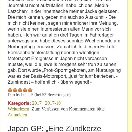
Journalist nicht aufzufallen, habe ich das „Media-
Lätzchen“ in der Innentasche meiner Jacke gelassen.
Die mich kennen, geben mir auch so Auskunft. - Die
mich nicht kennen, sagen mir ehrlicher ihre Meinung,
wenn sie einen interessierten alten Mann vor sich
haben. - Ich war an allen drei Tagen im Fahrerlager
unterwegs und habe dieses sonnige Wochenende am
Nürburgring genossen. Zumal ich in diesem Fall die
Fernsehberichterstattung über die wichtigen
Motorsport-Ereignisse in Japan nicht verpassen
musste, weil die jeweils morgens sehr früh zu sehen
gab. Dort wurde „Profi-Sport“ geboten, am Nürburgring
war es der Basis-Motorsport, „just for fun“ betrieben. -
Zumindest – hoffentlich - überwiegend! -
Durchschnitt:
5
(bei
52
Bewertungen)
Kategorie:
2017
2017-10
Weiterlesen
über Oktober 2017: „Nürburgring Grand-Prix“
Zum Verfassen von Kommentaren bitte
Anmelden
.
Japan-GP: „Eine Zündkerze