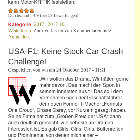
kann Motor-KRITIK feststellen:
Durchschnitt:
4.9
(bei
59
Bewertungen)
Kategorie:
2017
2017-10
Weiterlesen
über „Rock am Ring“ 2018: In Nürnberg günstiger!
Zum Verfassen von Kommentaren bitte
Anmelden
.
USA-F1: Keine Stock Car Crash
Challenge!
Gespeichert von
wh
am
24 Oktober, 2017 - 11:11
„Wir wollen das Drama. Wir hätten gerne
mehr davon. Das macht den Sport in
seinem Innersten aus.“ - Das soll dem
Vernehmen nach der Geschäftsführer
der neuen Formel 1-Macher „Formula
One Group“, Chase Carey, vor Kurzem gesagt haben.
Seine Firma hat zum „Großen Preis der USA“ dann
auch deutlich gemacht, wie sehr sie an Dramen
interessiert ist. Es gab Girls, Girls, Girls, Bullenreiten
und Prominente, von denen mich einer –