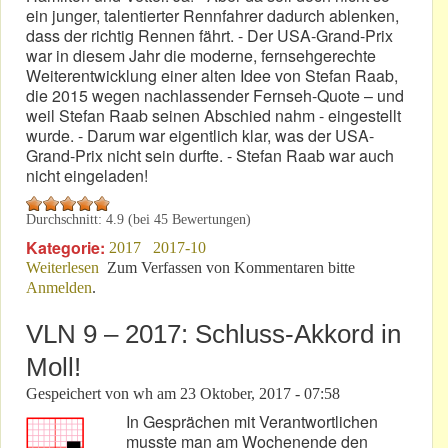
ein junger, talentierter Rennfahrer dadurch ablenken,
dass der richtig Rennen fährt. - Der USA-Grand-Prix
war in diesem Jahr die moderne, fernsehgerechte
Weiterentwicklung einer alten Idee von Stefan Raab,
die 2015 wegen nachlassender Fernseh-Quote – und
weil Stefan Raab seinen Abschied nahm - eingestellt
wurde. - Darum war eigentlich klar, was der USA-
Grand-Prix nicht sein durfte. - Stefan Raab war auch
nicht eingeladen!
Durchschnitt:
4.9
(bei
45
Bewertungen)
Kategorie:
2017
2017-10
Weiterlesen
über USA-F1: Keine Stock Car Crash Challenge!
Zum Verfassen von Kommentaren bitte
Anmelden
.
VLN 9 – 2017: Schluss-Akkord in
Moll!
Gespeichert von
wh
am
23 Oktober, 2017 - 07:58
In Gesprächen mit Verantwortlichen
musste man am Wochenende den