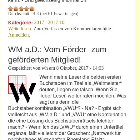
Durchschnitt:
4.8
(bei
61
Bewertungen)
Kategorie:
2017
2017-10
Weiterlesen
über VLN 8: PSA-Chef setzt Zeitzeichen!
Zum Verfassen von Kommentaren bitte
Anmelden
.
WM a.D.: Vom Förder- zum
geförderten Mitglied!
Gespeichert von
wh
am
8 Oktober, 2017 - 14:03
Wenn meine Leser die beiden ersten
Buchstaben im Titel als „Weltmeister“
deuten, liegen sie falsch. Wenn Sie,
lieber Leser, weiter raten möchten: Was
sagt uns denn die
Buchstabenkombination „VWU“? - Na? - Ergibt sich
vielleicht aus „WM a.D.“ und „VWU“ eine Kombination,
die eine Lösung des Buchstabenrätsels leichter
macht? - Wenn ich das „VWU“ durch einen Untertitel
ergänze, fällt vielleicht der Groschen: „Netzwerk für
nachhaltiges Wirtschaften Rheinland-Pfalz“. -