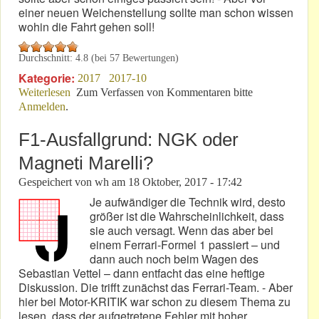
einer neuen Weichenstellung sollte man schon wissen
wohin die Fahrt gehen soll!
Durchschnitt:
4.8
(bei
57
Bewertungen)
Kategorie:
2017
2017-10
Weiterlesen
über VLN 9 – 2017: Schluss-Akkord in Moll!
Zum Verfassen von Kommentaren bitte
Anmelden
.
F1-Ausfallgrund: NGK oder
Magneti Marelli?
Gespeichert von
wh
am
18 Oktober, 2017 - 17:42
Je aufwändiger die Technik wird, desto
größer ist die Wahrscheinlichkeit, dass
sie auch versagt. Wenn das aber bei
einem Ferrari-Formel 1 passiert – und
dann auch noch beim Wagen des
Sebastian Vettel – dann entfacht das eine heftige
Diskussion. Die trifft zunächst das Ferrari-Team. - Aber
hier bei Motor-KRITIK war schon zu diesem Thema zu
lesen, dass der aufgetretene Fehler mit hoher