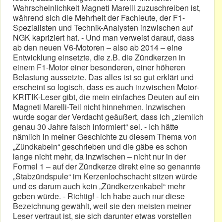
Wahrscheinlichkeit Magneti Marelli zuzuschreiben ist,
während sich die Mehrheit der Fachleute, der F1-
Spezialisten und Technik-Analysten inzwischen auf
NGK kapriziert hat. - Und man verweist darauf, dass
ab den neuen V6-Motoren – also ab 2014 – eine
Entwicklung einsetzte, die z.B. die Zündkerzen in
einem F1-Motor einer besonderen, einer höheren
Belastung aussetzte. Das alles ist so gut erklärt und
erscheint so logisch, dass es auch inzwischen Motor-
KRITIK-Leser gibt, die mein einfaches Deuten auf ein
Magneti Marelli-Teil nicht hinnehmen. Inzwischen
wurde sogar der Verdacht geäußert, dass ich „ziemlich
genau 30 Jahre falsch informiert“ sei. - Ich hätte
nämlich in meiner Geschichte zu diesem Thema von
„Zündkabeln“ geschrieben und die gäbe es schon
lange nicht mehr, da inzwischen – nicht nur in der
Formel 1 – auf der Zündkerze direkt eine so genannte
„Stabzündspule“ im Kerzenlochschacht sitzen würde
und es darum auch kein „Zündkerzenkabel“ mehr
geben würde. - Richtig! - Ich habe auch nur diese
Bezeichnung gewählt, weil sie den meisten meiner
Leser vertraut ist, sie sich darunter etwas vorstellen