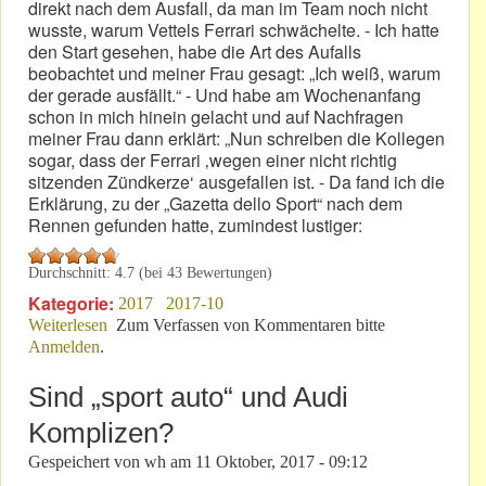
direkt nach dem Ausfall, da man im Team noch nicht
wusste, warum Vettels Ferrari schwächelte. - Ich hatte
den Start gesehen, habe die Art des Aufalls
beobachtet und meiner Frau gesagt: „Ich weiß, warum
der gerade ausfällt.“ - Und habe am Wochenanfang
schon in mich hinein gelacht und auf Nachfragen
meiner Frau dann erklärt: „Nun schreiben die Kollegen
sogar, dass der Ferrari ‚wegen einer nicht richtig
sitzenden Zündkerze‘ ausgefallen ist. - Da fand ich die
Erklärung, zu der „Gazetta dello Sport“ nach dem
Rennen gefunden hatte, zumindest lustiger:
Durchschnitt:
4.7
(bei
43
Bewertungen)
Kategorie:
2017
2017-10
Weiterlesen
über Japan-GP: „Eine Zündkerze verrät Vettel“
Zum Verfassen von Kommentaren bitte
Anmelden
.
Sind „sport auto“ und Audi
Komplizen?
Gespeichert von
wh
am
11 Oktober, 2017 - 09:12