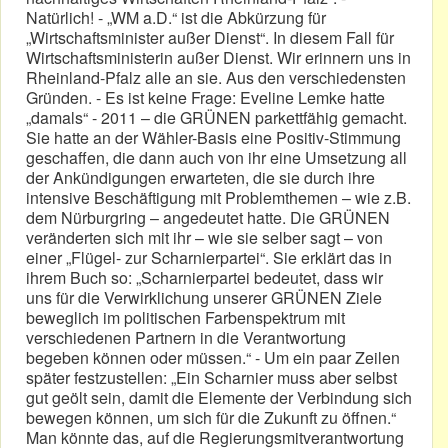
Natürlich! - „WM a.D.“ ist die Abkürzung für
„Wirtschaftsminister außer Dienst“. In diesem Fall für
Wirtschaftsministerin außer Dienst. Wir erinnern uns in
Rheinland-Pfalz alle an sie. Aus den verschiedensten
Gründen. - Es ist keine Frage: Eveline Lemke hatte
„damals“ - 2011 – die GRÜNEN parkettfähig gemacht.
Sie hatte an der Wähler-Basis eine Positiv-Stimmung
geschaffen, die dann auch von ihr eine Umsetzung all
der Ankündigungen erwarteten, die sie durch ihre
intensive Beschäftigung mit Problemthemen – wie z.B.
dem Nürburgring – angedeutet hatte. Die GRÜNEN
veränderten sich mit ihr – wie sie selber sagt – von
einer „Flügel- zur Scharnierpartei“. Sie erklärt das in
ihrem Buch so: „Scharnierpartei bedeutet, dass wir
uns für die Verwirklichung unserer GRÜNEN Ziele
beweglich im politischen Farbenspektrum mit
verschiedenen Partnern in die Verantwortung
begeben können oder müssen.“ - Um ein paar Zeilen
später festzustellen: „Ein Scharnier muss aber selbst
gut geölt sein, damit die Elemente der Verbindung sich
bewegen können, um sich für die Zukunft zu öffnen.“
Man könnte das, auf die Regierungsmitverantwortung