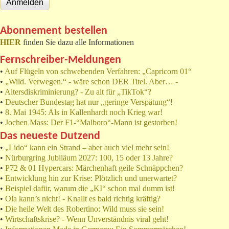
Abonnement bestellen
HIER
finden Sie dazu alle Informationen
Fernschreiber-Meldungen
•
Auf Flügeln von schwebenden Verfahren: „Capricorn 01“
•
„Wild. Verwegen.“ - wäre schon DER Titel. Aber… -
•
Altersdiskriminierung? - Zu alt für „TikTok“?
•
Deutscher Bundestag hat nur „geringe Verspätung“!
•
8. Mai 1945: Als in Kallenhardt noch Krieg war!
•
Jochen Mass: Der F1-“Malboro“-Mann ist gestorben!
Das neueste Dutzend
•
„Lido“ kann ein Strand – aber auch viel mehr sein!
•
Nürburgring Jubiläum 2027: 100, 15 oder 13 Jahre?
•
P72 & 01 Hypercars: Märchenhaft geile Schnäppchen?
•
Entwicklung hin zur Krise: Plötzlich und unerwartet?
•
Beispiel dafür, warum die „KI“ schon mal dumm ist!
•
Ola kann’s nicht! - Knallt es bald richtig kräftig?
•
Die heile Welt des Robertino: Wild muss sie sein!
•
Wirtschaftskrise? - Wenn Unverständnis viral geht!