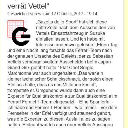
verrät Vettel“
Gespeichert von
wh
am
12 Oktober, 2017 - 19:14
„Gazetta dello Sport“ hat sich diese
nette Zeile nach dem Ausscheiden von
Vettels Einsatzfahrzeug in Suzuka
einfallen lassen. Und ich habe mit
Interesse anderswo gelesen: „Einen Tag
und eine Nacht lang forschte das Ferrari-Team nach
der genauen Ursache des Defekts, der zu Sebastian
Vettels verhängnisvollem Ausscheiden beim Japan-
Grand-Grix-geführt hatte.“ Fiat-Chef Sergio
Marchionne war auch ungehalten: „Das war ein
kleiner technischer Schnickschnack, der solch einen
Einfluss hatte, dass es uns Millionen kostet“,
trompetete er. Umgehend wurde dann auch eine
Expertin für Qualitätskontrolle zur Qualitätskontrolle im
Ferrari Formel 1-Team eingesetzt. - Eine Spanierin. -
Ich habe das Formel 1-Rennen – wie immer – vor dem
Fernseher in der Eifel verfolgt und staunend gehört,
was die Experten zu diesem Ausfall alles zu sagen
hatten. Erstaunt war ich auch über Vettels Aussagen