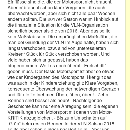
Einflüsse sind die, die der Motorsport nicht braucht.
Aber er braucht schon klare Vorgaben, die auch
überwacht werden, aber sich nicht alle paar Wochen
ändern sollten. Die 2017er Saison war im Hinblick auf
die finanzielle Situation für die VLN-Organisation
sicherlich besser als die von 2016. Aber das sollte
kein Maßstab sein. Die ursprünglichen Maßstäbe, die
man bei Gründung der VLN im Auge hatte, haben sich
längst verschoben, bzw. sind von „interessierten
Kreisen“ Stück für Stück verschoben worden. Und
viele haben sich angepasst, haben das
hingenommen. Weil es doch überall „Fortschritt“
geben muss. Der Basis-Motorsport ist aber so etwas
wie der Kindergarten des Motorsports. Hier gilt das,
was auch in der Kindererziehung gilt: Klare Vorgaben,
konsequente Überwachung der notwendigen Grenzen
und für die Teilnehmer: Üben, üben, üben! - Zehn
Rennen sind besser als neun! - Nachfolgende
Geschichte kann nur eine Anregung sein, die eigenen
Vorstellungen von Motorsport mit denen von Motor-
KRITIK abzugleichen. - Bis zum Umschalten auf
„Grün“ beim ersten Rennen in der VLN-Saison 2018
sollte aber schon einiges passiert sein! - Aber vor