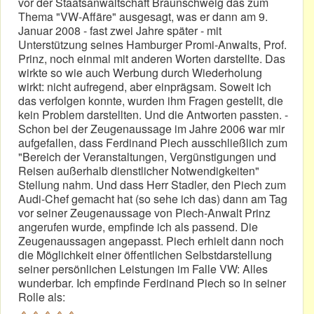
vor der Staatsanwaltschaft Braunschweig das zum
Thema "VW-Affäre" ausgesagt, was er dann am 9.
Januar 2008 - fast zwei Jahre später - mit
Unterstützung seines Hamburger Promi-Anwalts, Prof.
Prinz, noch einmal mit anderen Worten darstellte. Das
wirkte so wie auch Werbung durch Wiederholung
wirkt: nicht aufregend, aber einprägsam. Soweit ich
das verfolgen konnte, wurden ihm Fragen gestellt, die
kein Problem darstellten. Und die Antworten passten. -
Schon bei der Zeugenaussage im Jahre 2006 war mir
aufgefallen, dass Ferdinand Piech ausschließlich zum
"Bereich der Veranstaltungen, Vergünstigungen und
Reisen außerhalb dienstlicher Notwendigkeiten"
Stellung nahm. Und dass Herr Stadler, den Piech zum
Audi-Chef gemacht hat (so sehe ich das) dann am Tag
vor seiner Zeugenaussage von Piech-Anwalt Prinz
angerufen wurde, empfinde ich als passend. Die
Zeugenaussagen angepasst. Piech erhielt dann noch
die Möglichkeit einer öffentlichen Selbstdarstellung
seiner persönlichen Leistungen im Falle VW: Alles
wunderbar. Ich empfinde Ferdinand Piech so in seiner
Rolle als: