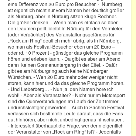
eine Differenz von 20 Euro pro Besucher. - Nürnberg
ist eigentlich nicht nur vom Namen her deutlich größer
als Nürburg, aber in Nürburg sitzen kluge Rechner. -
Die größer denken. - Wenn man es einfach so über
den Daumen peilt, bleibt in Nürburg für den Vermieter
(oder Verpächter) des Veranstaltungsgeländes für
„Rock am Ring“ deutlich mehr übrig, als in Nürnberg,
wo man als Festival-Besucher eben um 20 Euro –
oder rd. 10 Prozent - günstiger das gleiche Programm
hören und erleben kann. - Da gibt es aber am Abend
dann keinen Sonnenuntergang in der Eifel. - Dafür
gibt es am Nürburgring auch keine Nürnberger
Würstchen. - Wen 20 Euro mehr oder weniger nicht
stören, kann hier und da das gleiche Programm hören.
- Und Lieberberg… - Nun ja, den Namen höre ich
wohl! - Aber als Veranstalter? - Nicht nur im Motorsport
sind die Querverbindungen im Laufe der Zeit immer
undurchsichtiger geworden. - Auch in Sachen Festival
verlassen sich bestimmte Leute darauf, dass die Fans
gut hinhören, aber nicht unbedingt genau hinschauen.
- Interessiert überhaupt die Frage, wer denn eigentlich
der Veranstalter von „Rock am Ring“ ist? - Jedenfalls