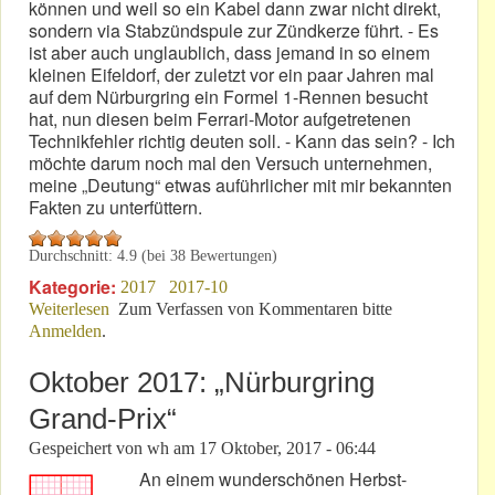
können und weil so ein Kabel dann zwar nicht direkt,
sondern via Stabzündspule zur Zündkerze führt. - Es
ist aber auch unglaublich, dass jemand in so einem
kleinen Eifeldorf, der zuletzt vor ein paar Jahren mal
auf dem Nürburgring ein Formel 1-Rennen besucht
hat, nun diesen beim Ferrari-Motor aufgetretenen
Technikfehler richtig deuten soll. - Kann das sein? - Ich
möchte darum noch mal den Versuch unternehmen,
meine „Deutung“ etwas auführlicher mit mir bekannten
Fakten zu unterfüttern.
Durchschnitt:
4.9
(bei
38
Bewertungen)
Kategorie:
2017
2017-10
Weiterlesen
über F1-Ausfallgrund: NGK oder Magneti Marelli?
Zum Verfassen von Kommentaren bitte
Anmelden
.
Oktober 2017: „Nürburgring
Grand-Prix“
Gespeichert von
wh
am
17 Oktober, 2017 - 06:44
An einem wunderschönen Herbst-