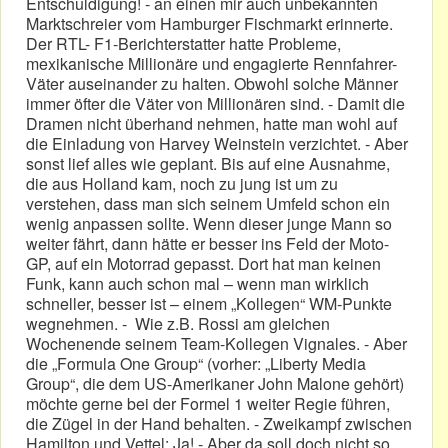
Entschuldigung! - an einen mir auch unbekannten
Marktschreier vom Hamburger Fischmarkt erinnerte.
Der RTL- F1-Berichterstatter hatte Probleme,
mexikanische Millionäre und engagierte Rennfahrer-
Väter auseinander zu halten. Obwohl solche Männer
immer öfter die Väter von Millionären sind. - Damit die
Dramen nicht überhand nehmen, hatte man wohl auf
die Einladung von Harvey Weinstein verzichtet. - Aber
sonst lief alles wie geplant. Bis auf eine Ausnahme,
die aus Holland kam, noch zu jung ist um zu
verstehen, dass man sich seinem Umfeld schon ein
wenig anpassen sollte. Wenn dieser junge Mann so
weiter fährt, dann hätte er besser ins Feld der Moto-
GP, auf ein Motorrad gepasst. Dort hat man keinen
Funk, kann auch schon mal – wenn man wirklich
schneller, besser ist – einem „Kollegen“ WM-Punkte
wegnehmen. - Wie z.B. Rossi am gleichen
Wochenende seinem Team-Kollegen Vignales. - Aber
die „Formula One Group“ (vorher: „Liberty Media
Group“, die dem US-Amerikaner John Malone gehört)
möchte gerne bei der Formel 1 weiter Regie führen,
die Zügel in der Hand behalten. - Zweikampf zwischen
Hamilton und Vettel: Ja! - Aber da soll doch nicht so