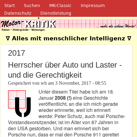
Navigation
Direkt zum Inhalt
Start
Suchen
MK-Classic
Impressum
Datenschutz
Dienstleistung
Motor-Kritik.de
∇ Alles mit menschlicher Intelligenz ∇
2017
Herrscher über Auto und Laster -
und die Gerechtigkeit
Gespeichert von
wh
am
3 November, 2017 - 08:55
Unter diesem Titel habe ich am 18.
Januar
2008 (!)
eine Geschichte
veröffentlicht, an die ich mich gerade
wieder erinnerte, weil ich erinnert
werde: Peter Schutz, auch mal Porsche-
Vorstandsvorsitzender, ist im Alter von 87 Jahren in
den USA gestorben. Und man erinnert sich bei
Porsche nun, dass er mal den Porsche 911 gerettet