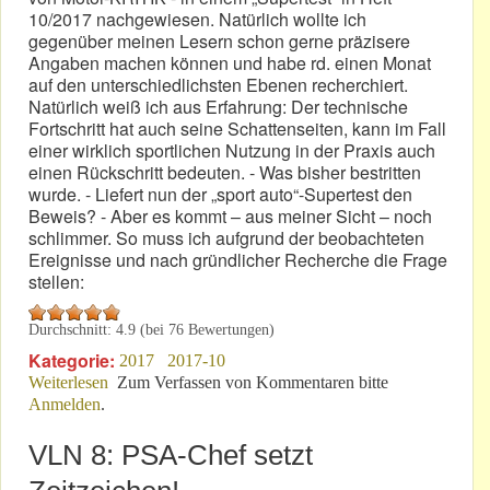
10/2017 nachgewiesen. Natürlich wollte ich
gegenüber meinen Lesern schon gerne präzisere
Angaben machen können und habe rd. einen Monat
auf den unterschiedlichsten Ebenen recherchiert.
Natürlich weiß ich aus Erfahrung: Der technische
Fortschritt hat auch seine Schattenseiten, kann im Fall
einer wirklich sportlichen Nutzung in der Praxis auch
einen Rückschritt bedeuten. - Was bisher bestritten
wurde. - Liefert nun der „sport auto“-Supertest den
Beweis? - Aber es kommt – aus meiner Sicht – noch
schlimmer. So muss ich aufgrund der beobachteten
Ereignisse und nach gründlicher Recherche die Frage
stellen:
Durchschnitt:
4.9
(bei
76
Bewertungen)
Kategorie:
2017
2017-10
Weiterlesen
über Sind „sport auto“ und Audi Komplizen?
Zum Verfassen von Kommentaren bitte
Anmelden
.
VLN 8: PSA-Chef setzt