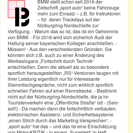
BMW stellt schon seit 2016 der
Zeitschrift „sport auto“ keine Fahrzeuge
mehr zum Einsatz – z.B. für Instruktoren
– für deren Trackdays auf der
Nürburgring-Nordschleife zur
Verfügung. - Warum das so ist, das ist ein Geheimnis
von BMW. - Für 2018 wird sich sicherlich Audi der
Haltung seiner bayerischen Kollegen anschließen. -
Müssen! - Aus den verschiedensten Gründen. Sie
könnten sich z.B. auch zu einer Änderung des
Werbeslogans „Fortschritt durch Technik“
entschließen. Denn die aktuell als so besonders
sportlich herausgestellten „RS“-Versionen taugen mit
ihrer Leistung eigentlich nur für interessante
Stammtischgespräche, nicht zum wirklich sportlich
schnellen Fahren auf einer Rennstrecke. - Bestimmt
nicht auf der Nürburgring-Nordschleife, die ja im
Touristenverkehr eine „Öffentliche Straße“ ist! - (Sein
soll!) - Da machen dann die fortschrittlich verbauten,
elektronischen Assistenz- und Sicherheitssysteme
„einen Strich durch das Marketing-Versprechen“. -
„sport auto“ hat das – und das ist eine Einschätzung
von Motor-KRITIK - in einem „Supertest“ in Heft