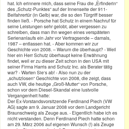
hat. Ich erinnere mich, dass seine Frau die „Erfinderin“
des „Schutz-Punktes“ auf der Innenseite der 911-
Beifahrertür (in Gelb) war, die so den Türgriff besser
finden ließ. - Porsche hat Schutz in einem Nachruf für
seine Leistungen sehr gelobt, aber vergessen zu
schreiben, dass man ihn wegen eines verspäteten
Serienanlaufs ein Jahr vor Vertragsende – damals,
1987 – entlassen hat. - Aber kommen wir zur
Geschichte von 2008. – Warum die überhaupt? - Weil
hier ein Herr Schutz überhaupt keine Erwähnung
findet, weil er zu dieser Zeit schon in den USA mit
seiner Firma Harris and Schutz Inc. als Berater tätig
war? - Warten Sie‘s ab! - Also nun zu der
„schutzlosen“ Geschichte von 2008, die zeigt, dass
auch VW, die heutige „Groß-Mutter“ von Porsche,
schon vor dem Diesel-Skandal eine lustvolle
Vergangenheit hatte:
Der Ex-Vorstandsvorsitzende Ferdinand Piech (VW
AG) sagte am 9. Januar 2008 vor dem Landgericht
Braunschweig als Zeuge aus. - Eigentlich habe ich es
nicht verstanden. Denn Ferdinand Piech hatte schon
am 29. März 2006 auf eigenen Wunsch (!) als Zeuge