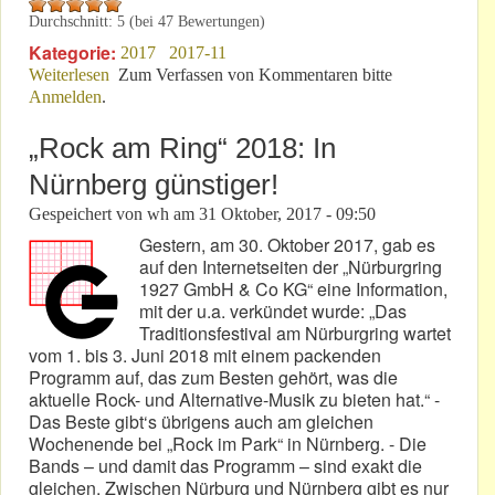
Durchschnitt:
5
(bei
47
Bewertungen)
Kategorie:
2017
2017-11
Weiterlesen
über Herrscher über Auto und Laster - und die
Zum Verfassen von Kommentaren bitte
Anmelden
.
Gerechtigkeit
„Rock am Ring“ 2018: In
Nürnberg günstiger!
Gespeichert von
wh
am
31 Oktober, 2017 - 09:50
Gestern, am 30. Oktober 2017, gab es
auf den Internetseiten der „Nürburgring
1927 GmbH & Co KG“ eine Information,
mit der u.a. verkündet wurde: „Das
Traditionsfestival am Nürburgring wartet
vom 1. bis 3. Juni 2018 mit einem packenden
Programm auf, das zum Besten gehört, was die
aktuelle Rock- und Alternative-Musik zu bieten hat.“ -
Das Beste gibt‘s übrigens auch am gleichen
Wochenende bei „Rock im Park“ in Nürnberg. - Die
Bands – und damit das Programm – sind exakt die
gleichen. Zwischen Nürburg und Nürnberg gibt es nur