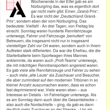
Wochenende in der Eifel gab es am
Nürburgring das, was es eigentlich dort
gar nicht mehr gibt: Einen „Grand-Prix“.
Es war nicht der „Deutschland Grand-
Prix“, sondern eben der vom Nürburgring. Das
bedeutete: Vielfalt! - An drei Tagen, von Freitag bis
einschl. Sonntag waren hunderte Rennfahrzeuge
unterwegs, Fahrer und Fahrzeuge „bemuttert“ von
Betreuern, die insgesamt nicht nur in insgesamt
vierstelliger Zahl vor Ort waren, sondern auch in ihrem
Auftreten stark differierten. Da war die Ehefrau, die die
Starterbatterie beim Sportwagen ihres Mannes
anklemmte, da waren auch „Profi-Teams“ unterwegs,
die mit mächtigen Renntransportern angereist waren.
Es gab viele alte Rennfahrzeuge und Fahrer zu sehen
– auch viele „alte Leute“ als Zuschauer und Besucher,
die aber zumindest auf den modernen Tribünen in so
kleiner Anzahl auszumachen waren, dass es schon
fast deprimierend war. Viele waren eben – aus
Interesse an Details - im Fahrerlager unterwegs. Als
es am Sonntag dann auch über die Gesamtstrecke –
also auch die Nordschleife – ging, da gab es dann
deutlich mehr Zuschauer an der Strecke. - Um als