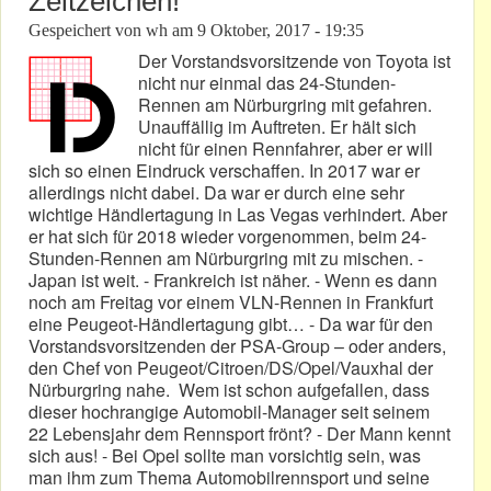
Zeitzeichen!
Gespeichert von
wh
am
9 Oktober, 2017 - 19:35
Der Vorstandsvorsitzende von Toyota ist
nicht nur einmal das 24-Stunden-
Rennen am Nürburgring mit gefahren.
Unauffällig im Auftreten. Er hält sich
nicht für einen Rennfahrer, aber er will
sich so einen Eindruck verschaffen. In 2017 war er
allerdings nicht dabei. Da war er durch eine sehr
wichtige Händlertagung in Las Vegas verhindert. Aber
er hat sich für 2018 wieder vorgenommen, beim 24-
Stunden-Rennen am Nürburgring mit zu mischen. -
Japan ist weit. - Frankreich ist näher. - Wenn es dann
noch am Freitag vor einem VLN-Rennen in Frankfurt
eine Peugeot-Händlertagung gibt… - Da war für den
Vorstandsvorsitzenden der PSA-Group – oder anders,
den Chef von Peugeot/Citroen/DS/Opel/Vauxhal der
Nürburgring nahe. Wem ist schon aufgefallen, dass
dieser hochrangige Automobil-Manager seit seinem
22 Lebensjahr dem Rennsport frönt? - Der Mann kennt
sich aus! - Bei Opel sollte man vorsichtig sein, was
man ihm zum Thema Automobilrennsport und seine