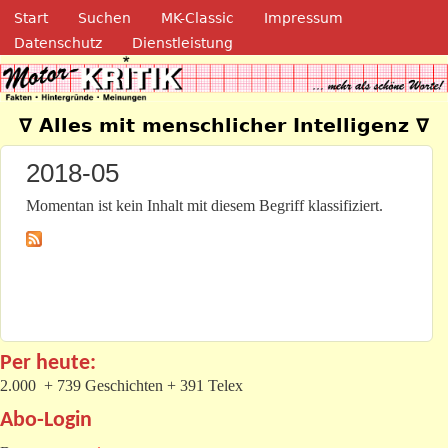
Navigation
Direkt zum Inhalt
Start
Suchen
MK-Classic
Impressum
Datenschutz
Dienstleistung
Motor-Kritik.de
∇ Alles mit menschlicher Intelligenz ∇
2018-05
Momentan ist kein Inhalt mit diesem Begriff klassifiziert.
Per heute:
2.000 + 739 Geschichten + 391 Telex
Abo-Login