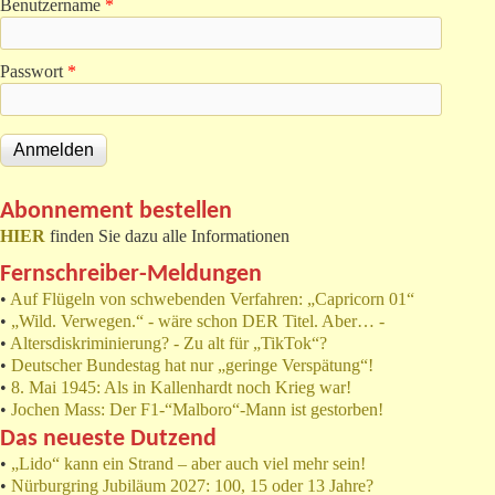
Benutzername
*
Passwort
*
Abonnement bestellen
HIER
finden Sie dazu alle Informationen
Fernschreiber-Meldungen
•
Auf Flügeln von schwebenden Verfahren: „Capricorn 01“
•
„Wild. Verwegen.“ - wäre schon DER Titel. Aber… -
•
Altersdiskriminierung? - Zu alt für „TikTok“?
•
Deutscher Bundestag hat nur „geringe Verspätung“!
•
8. Mai 1945: Als in Kallenhardt noch Krieg war!
•
Jochen Mass: Der F1-“Malboro“-Mann ist gestorben!
Das neueste Dutzend
•
„Lido“ kann ein Strand – aber auch viel mehr sein!
•
Nürburgring Jubiläum 2027: 100, 15 oder 13 Jahre?