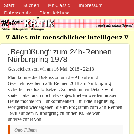
Navigation
Direkt zum Inhalt
Start
Suchen
MK-Classic
Impressum
Datenschutz
Dienstleistung
Motor-Kritik.de
∇ Alles mit menschlicher Intelligenz ∇
„Begrüßung“ zum 24h-Rennen
Nürburgring 1978
Gespeichert von
wh
am
16 Mai, 2018 - 22:18
Man könnte die Diskussion um die Abläufe und
Geschehnisse beim 24h-Rennen 2018 am Nürburgring
sicherlich endlos fortsetzen. Zu bestimmten Details wird –
später - aber auch noch etwas geschrieben werden müssen. -
Heute möchte ich – unkommentiert – nur die Begrüßung
wortgetreu wiedergeben, die im Programm zum 24h-Rennen
1978 auf dem Nürburgring zu finden ist. Sie war
unterzeichnet von:
Otto Flimm