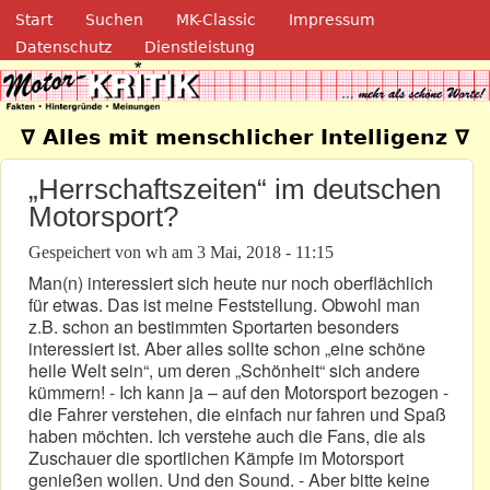
Navigation
Direkt zum Inhalt
Start
Suchen
MK-Classic
Impressum
Datenschutz
Dienstleistung
Motor-Kritik.de
∇ Alles mit menschlicher Intelligenz ∇
„Herrschaftszeiten“ im deutschen
Motorsport?
Gespeichert von
wh
am
3 Mai, 2018 - 11:15
Man(n) interessiert sich heute nur noch oberflächlich
für etwas. Das ist meine Feststellung. Obwohl man
z.B. schon an bestimmten Sportarten besonders
interessiert ist. Aber alles sollte schon „eine schöne
heile Welt sein“, um deren „Schönheit“ sich andere
kümmern! - Ich kann ja – auf den Motorsport bezogen -
die Fahrer verstehen, die einfach nur fahren und Spaß
haben möchten. Ich verstehe auch die Fans, die als
Zuschauer die sportlichen Kämpfe im Motorsport
genießen wollen. Und den Sound. - Aber bitte keine