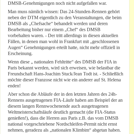
DMSB-Genehmigungen noch nicht aufgefallen war.
Man muss nämlich wissen: Das 24-Stunden-Rennen gehört
neben der DTM eigentlich zu den Veranstaltungen, die beim
DMSB als „Chefsache“ behandelt werden und deren
Bearbeitung bisher nur einem „Chef“ des DMSB
vorbehalten waren. - Der tritt allerdings in diesen aktuellen
Fällen, in denen man wohl in Frankfurt mit „geschlossenen
Augen“ Genehmigungen erteilt hatte, nicht mehr offiziell in
Erscheinung.
Wenn diese „ nationalen Fehltritte“ des DMSB der FIA in
Paris bekannt werden, wird sich erweisen, wie belastbar die
Freundschaft Hans-Joachim Stuck/Jean Todt ist. - Schließlich
möchte dieser Franzose nicht wie ein anderer auf St. Helena
enden!
Aber schon die Abläufe der in den letzten Jahren des 24h-
Rennens ausgetragenen FIA-Läufe haben am Beispiel der an
diesem langen Rennwochenende auch ausgetragenen
Weltmeisterschaftsläufe deutlich gemacht (die FIA-Status
genießen!), dass die Herren aus Paris z.B. das vom DMSB
national vorgeschriebene Nordschleifen-Permit nicht ernst
nehmen, geradezu als „nationalen Klimbim“ abgetan haben.