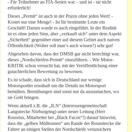
- Für Teilnehmer an FIA-Serien war – und ist - sie nicht
erforderlich!
Dieses „Permit“ ist auch in der Praxis ohne jeden Wert! -
Kostet nur eine Menge! - Ist für bestimmte Leute ein
Geschäft! Darum wurde es auch eingeführt. In der Realität
ist es ohne jeden Sinn, aber „verkauft sich“ unter dem Aspekt
„Sicherheit“ gegenüber einer auf diesem Gebiet auch naiven
Öffentlichkeit (Woher soll man‘s auch wissen?) sehr gut!
Abgesehen davon, dass der DMSB gar nicht berechtigt war,
dieses „Nordschleifen-Permit“ einzuführen. - Wie Motor-
KRITIK schon versucht hat, mit der Veröffentlichung einer
gutachterlichen Bewertung zu beweisen.
Es ist schade, dass sich in Deutschland nur wenige
Motorsportler ernsthaft um die Details im Motorsport
bemühen. Bemühungen sind sonst nur da auszumachen, wo
sie Geld bringen.
Wenn aktuell z.B. die „ILN“ (Interessengemeinschaft
Langstrecke Nürburgring) unter neuer Leitung (Herr
Rosorius, Mitarbeiter bei „Black Facon“!) darauf hinweist,
dass die „gelben Mülltonnen“ am Rande der Rennstrecke die
Fahrer an einigen Stellen der Nordschleife verunsichern