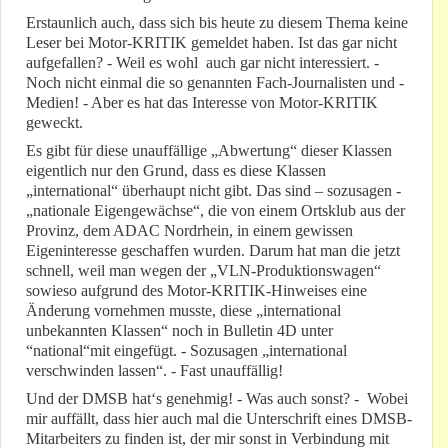
Erstaunlich auch, dass sich bis heute zu diesem Thema keine
Leser bei Motor-KRITIK gemeldet haben. Ist das gar nicht
aufgefallen? - Weil es wohl auch gar nicht interessiert. -
Noch nicht einmal die so genannten Fach-Journalisten und -
Medien! - Aber es hat das Interesse von Motor-KRITIK
geweckt.
Es gibt für diese unauffällige „Abwertung“ dieser Klassen
eigentlich nur den Grund, dass es diese Klassen
„international“ überhaupt nicht gibt. Das sind – sozusagen -
„nationale Eigengewächse“, die von einem Ortsklub aus der
Provinz, dem ADAC Nordrhein, in einem gewissen
Eigeninteresse geschaffen wurden. Darum hat man die jetzt
schnell, weil man wegen der „VLN-Produktionswagen“
sowieso aufgrund des Motor-KRITIK-Hinweises eine
Änderung vornehmen musste, diese „international
unbekannten Klassen“ noch in Bulletin 4D unter
“national“mit eingefügt. - Sozusagen „international
verschwinden lassen“. - Fast unauffällig!
Und der DMSB hat‘s genehmig! - Was auch sonst? - Wobei
mir auffällt, dass hier auch mal die Unterschrift eines DMSB-
Mitarbeiters zu finden ist, der mir sonst in Verbindung mit