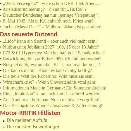
•
„Wild. Verwegen.“ - wäre schon DER Titel. Aber… -
•
Altersdiskriminierung? - Zu alt für „TikTok“?
•
Deutscher Bundestag hat nur „geringe Verspätung“!
•
8. Mai 1945: Als in Kallenhardt noch Krieg war!
•
Jochen Mass: Der F1-“Malboro“-Mann ist gestorben!
Das neueste Dutzend
•
„Lido“ kann ein Strand – aber auch viel mehr sein!
•
Nürburgring Jubiläum 2027: 100, 15 oder 13 Jahre?
•
P72 & 01 Hypercars: Märchenhaft geile Schnäppchen?
•
Entwicklung hin zur Krise: Plötzlich und unerwartet?
•
Beispiel dafür, warum die „KI“ schon mal dumm ist!
•
Ola kann’s nicht! - Knallt es bald richtig kräftig?
•
Die heile Welt des Robertino: Wild muss sie sein!
•
Wirtschaftskrise? - Wenn Unverständnis viral geht!
•
Informationen Made in Germany: Ein Sommermärchen!
•
Eine „Implosion“ kann auch zum Leserbrief werden!
•
Aus Andermatt hört man: Noch nicht alle vergriffen!
•
Das Basingstoke-Wunder: Insolvenz & Auferstehung!
Motor-KRITIK Hitlisten
Die meisten Aufrufe
Die meisten Bewertungen