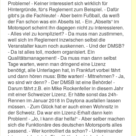
Probleme! - Keiner interessiert sich wirklich für
Hintergründe, für‘s Reglement zum Beispiel. - Dafür
gibt‘s ja die Fachleute! - Aber beim Fußball, da weiß
der Fan schon was ein Abseits ist. - Ein „Abseits“ im
Motorsport scheint ihn dagegen nicht zu interessieren.
- Alles viel zu kompliziert? - Da muss man zustimmen,
weil sich im Reglement inzwischen selbst die
Veranstalter kaum noch auskennen. - Und der DMSB?
- Da ist alles toll, modern organisiert. Ein
Qualitätsmanagement! - Da muss man dann selbst
Tage warten, wenn man dringend eine Lizenz
benötigt, alle Unterlagen hat, in Frankfurt vorbei fährt
und dann hören muss: Bitte warten! - Mitnehmen? - Ja,
wo sind wir denn? - Der DMSB ist eine Behörde! -
Darum fährt z.B. ein Mike Rockenfeller in diesem Jahr
mit einer Schweizer Lizenz. Er hätte sonst das 24h-
Rennen im Januar 2018 in Daytona ausfallen lassen
müssen. - Zum Glück hat er auch einen Wohnsitz in
der Schweiz. Da war ein Lizenz-Erhalt dann kein
Problem! - „Jo, i kann diar helfa!“ - Aber selber machen
sich die Funktionäre des deutschen Motorsports alles
passend. - Wer kontrolliert da schon? - Untereinander