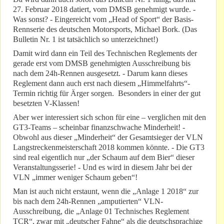
27. Februar 2018 datiert, vom DMSB genehmigt wurde. -
Was sonst? - Eingereicht vom „Head of Sport“ der Basis-
Rennserie des deutschen Motorsports, Michael Bork. (Das
Bulletin Nr. 1 ist tatsächlich so unterzeichnet!)
Damit wird dann ein Teil des Technischen Reglements der
gerade erst vom DMSB genehmigten Ausschreibung bis
nach dem 24h-Rennen ausgesetzt. - Darum kann dieses
Reglement dann auch erst nach diesem „Himmelfahrts“-
Termin richtig für Ärger sorgen. Besonders in einer der gut
besetzten V-Klassen!
Aber wer interessiert sich schon für eine – verglichen mit den
GT3-Teams – scheinbar finanzschwache Minderheit! -
Obwohl aus dieser „Minderheit“ der Gesamtsieger der VLN
Langstreckenmeisterschaft 2018 kommen könnte. - Die GT3
sind real eigentlich nur „der Schaum auf dem Bier“ dieser
Veranstaltungsserie! - Und es wird in diesem Jahr bei der
VLN „immer weniger Schaum geben“!
Man ist auch nicht erstaunt, wenn die „Anlage 1 2018“ zur
bis nach dem 24h-Rennen „amputierten“ VLN-
Ausschreibung, die „Anlage 01 Technisches Reglement
TCR“, zwar mit „deutscher Fahne“ als die deutschsprachige