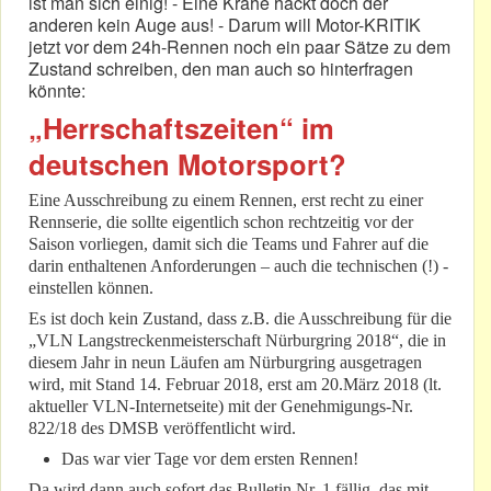
ist man sich einig! - Eine Krähe hackt doch der
anderen kein Auge aus! - Darum will Motor-KRITIK
jetzt vor dem 24h-Rennen noch ein paar Sätze zu dem
Zustand schreiben, den man auch so hinterfragen
könnte:
„Herrschaftszeiten“ im
deutschen Motorsport?
Eine Ausschreibung zu einem Rennen, erst recht zu einer
Rennserie, die sollte eigentlich schon rechtzeitig vor der
Saison vorliegen, damit sich die Teams und Fahrer auf die
darin enthaltenen Anforderungen – auch die technischen (!) -
einstellen können.
Es ist doch kein Zustand, dass z.B. die Ausschreibung für die
„VLN Langstreckenmeisterschaft Nürburgring 2018“, die in
diesem Jahr in neun Läufen am Nürburgring ausgetragen
wird, mit Stand 14. Februar 2018, erst am 20.März 2018 (lt.
aktueller VLN-Internetseite) mit der Genehmigungs-Nr.
822/18 des DMSB veröffentlicht wird.
Das war vier Tage vor dem ersten Rennen!
Da wird dann auch sofort das Bulletin Nr. 1 fällig, das mit