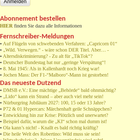
Abonnement bestellen
HIER
finden Sie dazu alle Informationen
Fernschreiber-Meldungen
•
Auf Flügeln von schwebenden Verfahren: „Capricorn 01“
•
„Wild. Verwegen.“ - wäre schon DER Titel. Aber… -
•
Altersdiskriminierung? - Zu alt für „TikTok“?
•
Deutscher Bundestag hat nur „geringe Verspätung“!
•
8. Mai 1945: Als in Kallenhardt noch Krieg war!
•
Jochen Mass: Der F1-“Malboro“-Mann ist gestorben!
Das neueste Dutzend
•
DMSB e.V.: Eine mächtige „Behörde“ bald ohnmächtig?
•
„Lido“ kann ein Strand – aber auch viel mehr sein!
•
Nürburgring Jubiläum 2027: 100, 15 oder 13 Jahre?
•
P72 & 01 Hypercars: Märchenhaft geile Schnäppchen?
•
Entwicklung hin zur Krise: Plötzlich und unerwartet?
•
Beispiel dafür, warum die „KI“ schon mal dumm ist!
•
Ola kann’s nicht! - Knallt es bald richtig kräftig?
•
Die heile Welt des Robertino: Wild muss sie sein!