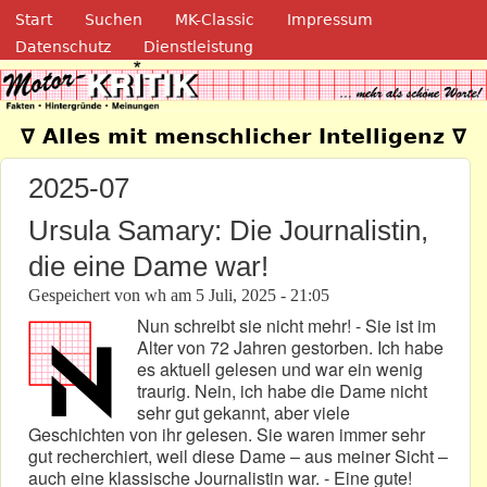
Navigation
Direkt zum Inhalt
Start
Suchen
MK-Classic
Impressum
Datenschutz
Dienstleistung
Motor-Kritik.de
∇ Alles mit menschlicher Intelligenz ∇
2025-07
Ursula Samary: Die Journalistin,
die eine Dame war!
Gespeichert von
wh
am
5 Juli, 2025 - 21:05
Nun schreibt sie nicht mehr! - Sie ist im
Alter von 72 Jahren gestorben. Ich habe
es aktuell gelesen und war ein wenig
traurig. Nein, ich habe die Dame nicht
sehr gut gekannt, aber viele
Geschichten von ihr gelesen. Sie waren immer sehr
gut recherchiert, weil diese Dame – aus meiner Sicht –
auch eine klassische Journalistin war. - Eine gute!