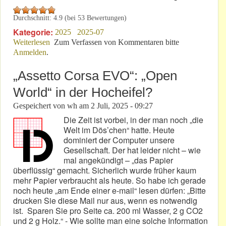
Durchschnitt:
4.9
(bei
53
Bewertungen)
Kategorie:
2025
2025-07
Weiterlesen
über Ursula Samary: Die Journalistin, die eine Dame
Zum Verfassen von Kommentaren bitte
Anmelden
.
war!
„Assetto Corsa EVO“: „Open
World“ in der Hocheifel?
Gespeichert von
wh
am
2 Juli, 2025 - 09:27
Die Zeit ist vorbei, in der man noch „die
Welt im Dös’chen“ hatte. Heute
dominiert der Computer unsere
Gesellschaft. Der hat leider nicht – wie
mal angekündigt – „das Papier
überflüssig“ gemacht. Sicherlich wurde früher kaum
mehr Papier verbraucht als heute. So habe ich gerade
noch heute „am Ende einer e-mail“ lesen dürfen: „Bitte
drucken Sie diese Mail nur aus, wenn es notwendig
ist. Sparen Sie pro Seite ca. 200 ml Wasser, 2 g CO2
und 2 g Holz.“ - Wie sollte man eine solche Information