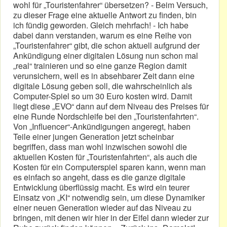
wohl für „Touristenfahrer“ übersetzen? - Beim Versuch,
zu dieser Frage eine aktuelle Antwort zu finden, bin
ich fündig geworden. Gleich mehrfach! - Ich habe
dabei dann verstanden, warum es eine Reihe von
„Touristenfahrer“ gibt, die schon aktuell aufgrund der
Ankündigung einer digitalen Lösung nun schon mal
„real“ trainieren und so eine ganze Region damit
verunsichern, weil es in absehbarer Zeit dann eine
digitale Lösung geben soll, die wahrscheinlich als
Computer-Spiel so um 30 Euro kosten wird. Damit
liegt diese „EVO“ dann auf dem Niveau des Preises für
eine Runde Nordschleife bei den „Touristenfahrten“.
Von „Influencer“-Ankündigungen angeregt, haben
Teile einer jungen Generation jetzt scheinbar
begriffen, dass man wohl inzwischen sowohl die
aktuellen Kosten für „Touristenfahrten“, als auch die
Kosten für ein Computerspiel sparen kann, wenn man
es einfach so angeht, dass es die ganze digitale
Entwicklung überflüssig macht. Es wird ein teurer
Einsatz von „KI“ notwendig sein, um diese Dynamiker
einer neuen Generation wieder auf das Niveau zu
bringen, mit denen wir hier in der Eifel dann wieder zur