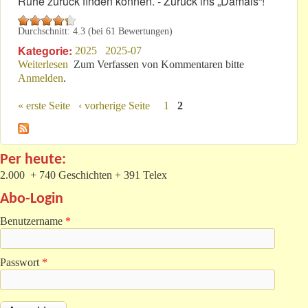
Ruhe zurück finden können. - Zurück ins „Damals“!
Durchschnitt:
4.3
(bei
61
Bewertungen)
Kategorie:
2025
2025-07
Weiterlesen
über „Assetto Corsa EVO“: „Open World“ in der
Zum Verfassen von Kommentaren bitte
Anmelden
.
Hocheifel?
« erste Seite
‹ vorherige Seite
1
2
Seiten
Per heute:
2.000 + 740 Geschichten + 391 Telex
Abo-Login
Benutzername
*
Passwort
*