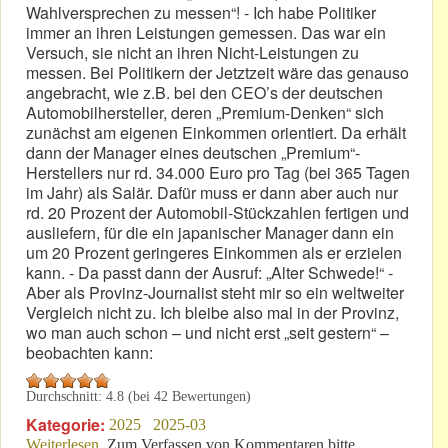
Wahlversprechen zu messen“! - Ich habe Politiker
immer an ihren Leistungen gemessen. Das war ein
Versuch, sie nicht an ihren Nicht-Leistungen zu
messen. Bei Politikern der Jetztzeit wäre das genauso
angebracht, wie z.B. bei den CEO’s der deutschen
Automobilhersteller, deren „Premium-Denken“ sich
zunächst am eigenen Einkommen orientiert. Da erhält
dann der Manager eines deutschen „Premium“-
Herstellers nur rd. 34.000 Euro pro Tag (bei 365 Tagen
im Jahr) als Salär. Dafür muss er dann aber auch nur
rd. 20 Prozent der Automobil-Stückzahlen fertigen und
ausliefern, für die ein japanischer Manager dann ein
um 20 Prozent geringeres Einkommen als er erzielen
kann. - Da passt dann der Ausruf: „Alter Schwede!“ -
Aber als Provinz-Journalist steht mir so ein weltweiter
Vergleich nicht zu. Ich bleibe also mal in der Provinz,
wo man auch schon – und nicht erst „seit gestern“ –
beobachten kann:
Durchschnitt:
4.8
(bei
42
Bewertungen)
Kategorie:
2025
2025-03
Weiterlesen
über Wenn die Politik ins Spiel kommt, wird alles gut!
Zum Verfassen von Kommentaren bitte