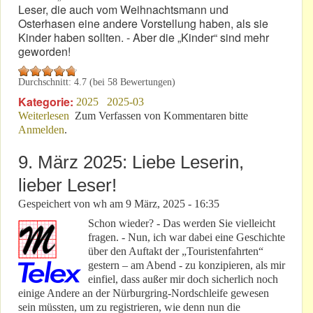
Leser, die auch vom Weihnachtsmann und
Osterhasen eine andere Vorstellung haben, als sie
Kinder haben sollten. - Aber die „Kinder“ sind mehr
geworden!
Durchschnitt:
4.7
(bei
58
Bewertungen)
Kategorie:
2025
2025-03
Weiterlesen
über Saisonstart: „Touristenfahrten“ sind nur ein Wort!
Zum Verfassen von Kommentaren bitte
Anmelden
.
9. März 2025: Liebe Leserin,
lieber Leser!
Gespeichert von
wh
am
9 März, 2025 - 16:35
Schon wieder? - Das werden Sie vielleicht
fragen. - Nun, ich war dabei eine Geschichte
über den Auftakt der „Touristenfahrten“
gestern – am Abend - zu konzipieren, als mir
einfiel, dass außer mir doch sicherlich noch
einige Andere an der Nürburgring-Nordschleife gewesen
sein müssten, um zu registrieren, wie denn nun die