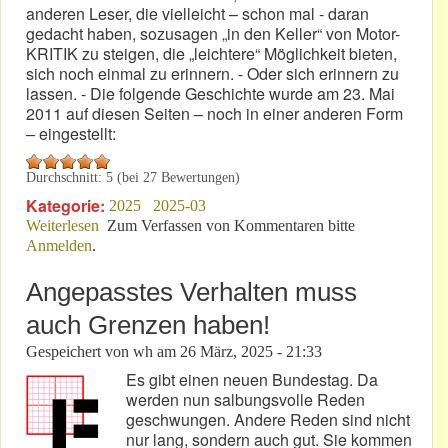
anderen Leser, die vielleicht – schon mal - daran
gedacht haben, sozusagen „in den Keller“ von Motor-
KRITIK zu steigen, die „leichtere“ Möglichkeit bieten,
sich noch einmal zu erinnern. - Oder sich erinnern zu
lassen. - Die folgende Geschichte wurde am 23. Mai
2011 auf diesen Seiten – noch in einer anderen Form
– eingestellt:
Durchschnitt:
5
(bei
27
Bewertungen)
Kategorie:
2025
2025-03
Weiterlesen
über Eine „alte Geschichte“ die noch viel gelesen wird!
Zum Verfassen von Kommentaren bitte
Anmelden
.
Angepasstes Verhalten muss
auch Grenzen haben!
Gespeichert von
wh
am
26 März, 2025 - 21:33
Es gibt einen neuen Bundestag. Da
werden nun salbungsvolle Reden
geschwungen. Andere Reden sind nicht
nur lang, sondern auch gut. Sie kommen