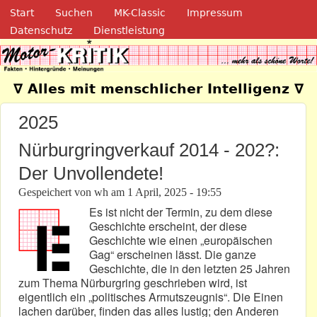
Navigation
Direkt zum Inhalt
Start
Suchen
MK-Classic
Impressum
Datenschutz
Dienstleistung
Motor-Kritik.de
∇ Alles mit menschlicher Intelligenz ∇
2025
Nürburgringverkauf 2014 - 202?:
Der Unvollendete!
Gespeichert von
wh
am
1 April, 2025 - 19:55
Es ist nicht der Termin, zu dem diese
Geschichte erscheint, der diese
Geschichte wie einen „europäischen
Gag“ erscheinen lässt. Die ganze
Geschichte, die in den letzten 25 Jahren
zum Thema Nürburgring geschrieben wird, ist
eigentlich ein „politisches Armutszeugnis“. Die Einen
lachen darüber, finden das alles lustig; den Anderen