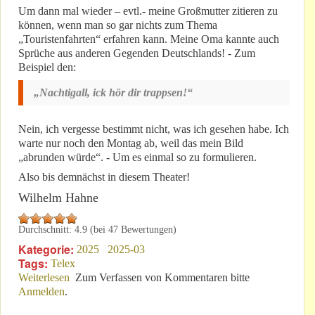
Um dann mal wieder – evtl.- meine Großmutter zitieren zu
können, wenn man so gar nichts zum Thema
„Touristenfahrten“ erfahren kann. Meine Oma kannte auch
Sprüche aus anderen Gegenden Deutschlands! - Zum
Beispiel den:
„Nachtigall, ick hör dir trappsen!“
Nein, ich vergesse bestimmt nicht, was ich gesehen habe. Ich
warte nur noch den Montag ab, weil das mein Bild
„abrunden würde“. - Um es einmal so zu formulieren.
Also bis demnächst in diesem Theater!
Wilhelm Hahne
Durchschnitt:
4.9
(bei
47
Bewertungen)
Kategorie:
2025
2025-03
Tags:
Telex
Weiterlesen
über 9. März 2025: Liebe Leserin, lieber Leser!
Zum Verfassen von Kommentaren bitte
Anmelden
.