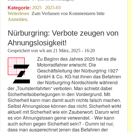
Kategorie:
2025
2025-03
Weiterlesen
über Motorsport: F1 ohne Ralf, ist wie NLS ohne Olli!
Zum Verfassen von Kommentaren bitte
Anmelden
.
Nürburgring: Verbote zeugen von
Ahnungslosigkeit!
Gespeichert von
wh
am
21 März, 2025 - 16:20
Zu Beginn des Jahres 2025 hat es die
Motorradfahrer erwischt. Die
Geschäftsleitung der Nürburgring 1927
GmbH & Co. KG hat ihnen das Befahren
der Nürburgring-Nordschleife während
der „Touristenfahrten“ verboten. Man schiebt dabei
Sicherheitsüberlegungen in den Vordergrund. Mit
Sicherheit kann man damit auch nichts falsch machen.
Selbst Ahnungslose können das nicht. Sicherheit wirkt
aktuell mit Sicherheit wie ein Zauberwort. Darum wird
es von Ahnungslosen gerne verwendet. - Wer kann
auch schon gegen Sicherheit sein? - Dumm ist nur,
dass man ausgerechnet jenen das Befahren der