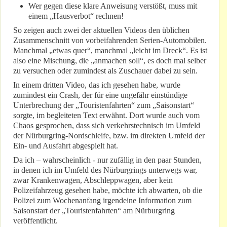
Wer gegen diese klare Anweisung verstößt, muss mit
einem „Hausverbot“ rechnen!
So zeigen auch zwei der aktuellen Videos den üblichen
Zusammenschnitt von vorbeifahrenden Serien-Automobilen.
Manchmal „etwas quer“, manchmal „leicht im Dreck“. Es ist
also eine Mischung, die „anmachen soll“, es doch mal selber
zu versuchen oder zumindest als Zuschauer dabei zu sein.
In einem dritten Video, das ich gesehen habe, wurde
zumindest ein Crash, der für eine ungefähr einstündige
Unterbrechung der „Touristenfahrten“ zum „Saisonstart“
sorgte, im begleiteten Text erwähnt. Dort wurde auch vom
Chaos gesprochen, dass sich verkehrstechnisch im Umfeld
der Nürburgring-Nordschleife, bzw. im direkten Umfeld der
Ein- und Ausfahrt abgespielt hat.
Da ich – wahrscheinlich - nur zufällig in den paar Stunden,
in denen ich im Umfeld des Nürburgrings unterwegs war,
zwar Krankenwagen, Abschleppwagen, aber kein
Polizeifahrzeug gesehen habe, möchte ich abwarten, ob die
Polizei zum Wochenanfang irgendeine Information zum
Saisonstart der „Touristenfahrten“ am Nürburgring
veröffentlicht.