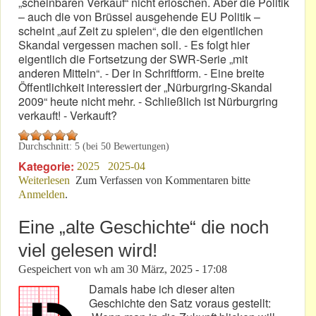
„scheinbaren Verkauf“ nicht erloschen. Aber die Politik
– auch die von Brüssel ausgehende EU Politik –
scheint „auf Zeit zu spielen“, die den eigentlichen
Skandal vergessen machen soll. - Es folgt hier
eigentlich die Fortsetzung der SWR-Serie „mit
anderen Mitteln“. - Der in Schriftform. - Eine breite
Öffentlichkeit interessiert der „Nürburgring-Skandal
2009“ heute nicht mehr. - Schließlich ist Nürburgring
verkauft! - Verkauft?
Durchschnitt:
5
(bei
50
Bewertungen)
Kategorie:
2025
2025-04
Weiterlesen
über Nürburgringverkauf 2014 - 202?: Der
Zum Verfassen von Kommentaren bitte
Anmelden
.
Unvollendete!
Eine „alte Geschichte“ die noch
viel gelesen wird!
Gespeichert von
wh
am
30 März, 2025 - 17:08
Damals habe ich dieser alten
Geschichte den Satz voraus gestellt: