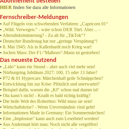
Abonnement bestellen
HIER
finden Sie dazu alle Informationen
Fernschreiber-Meldungen
•
Auf Flügeln von schwebenden Verfahren: „Capricorn 01“
•
„Wild. Verwegen.“ - wäre schon DER Titel. Aber… -
•
Altersdiskriminierung? - Zu alt für „TikTok“?
•
Deutscher Bundestag hat nur „geringe Verspätung“!
•
8. Mai 1945: Als in Kallenhardt noch Krieg war!
•
Jochen Mass: Der F1-“Malboro“-Mann ist gestorben!
Das neueste Dutzend
•
„Lido“ kann ein Strand – aber auch viel mehr sein!
•
Nürburgring Jubiläum 2027: 100, 15 oder 13 Jahre?
•
P72 & 01 Hypercars: Märchenhaft geile Schnäppchen?
•
Entwicklung hin zur Krise: Plötzlich und unerwartet?
•
Beispiel dafür, warum die „KI“ schon mal dumm ist!
•
Ola kann’s nicht! - Knallt es bald richtig kräftig?
•
Die heile Welt des Robertino: Wild muss sie sein!
•
Wirtschaftskrise? - Wenn Unverständnis viral geht!
•
Informationen Made in Germany: Ein Sommermärchen!
•
Eine „Implosion“ kann auch zum Leserbrief werden!
•
Aus Andermatt hört man: Noch nicht alle vergriffen!