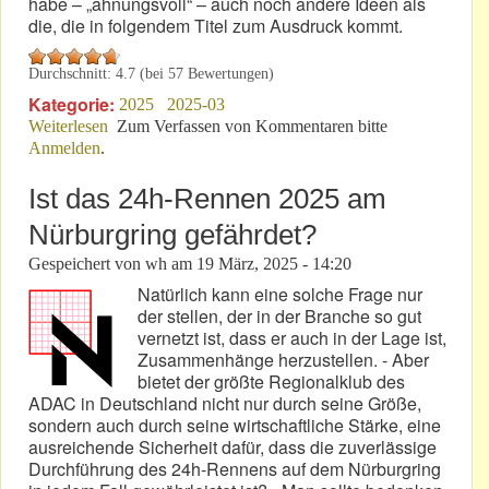
habe – „ahnungsvoll“ – auch noch andere Ideen als
die, die in folgendem Titel zum Ausdruck kommt.
Durchschnitt:
4.7
(bei
57
Bewertungen)
Kategorie:
2025
2025-03
Weiterlesen
über Nürburgring: Verbote zeugen von
Zum Verfassen von Kommentaren bitte
Anmelden
.
Ahnungslosigkeit!
Ist das 24h-Rennen 2025 am
Nürburgring gefährdet?
Gespeichert von
wh
am
19 März, 2025 - 14:20
Natürlich kann eine solche Frage nur
der stellen, der in der Branche so gut
vernetzt ist, dass er auch in der Lage ist,
Zusammenhänge herzustellen. - Aber
bietet der größte Regionalklub des
ADAC in Deutschland nicht nur durch seine Größe,
sondern auch durch seine wirtschaftliche Stärke, eine
ausreichende Sicherheit dafür, dass die zuverlässige
Durchführung des 24h-Rennens auf dem Nürburgring