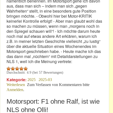
namentlich benennen. Im Motorsport gehe ich davon
aus, dass man sich – indem man sich „gegen
Wahrheiten“ stellt, in eine besonders gute Position
bringen möchte. - Obwohl hier bei Motor-KRITIK
keinerlei Kontrolle erfolgt! - Aber man glaubt wohl das
so machen zu müssen, wenn man „morgens noch in
den Spiegel schauen will“! - Ich möchte darum heute
noch mal auf etwas andere Art erklären, warum ich
z.B. in meiner letzten Geschichte vielleicht „zu lustig“
über die aktuelle Situation eines Wochenendes im
Motorsport geschrieben habe. - Heute mache ich das
das dann mal „nüchtern“ mit Detaildarstellungen zu
NLS 1, weil ich die Meinung vertrete:
Durchschnitt:
4.9
(bei
57
Bewertungen)
Kategorie:
2025
2025-03
Weiterlesen
über Angepasstes Verhalten muss auch Grenzen haben!
Zum Verfassen von Kommentaren bitte
Anmelden
.
Motorsport: F1 ohne Ralf, ist wie
NLS ohne Olli!