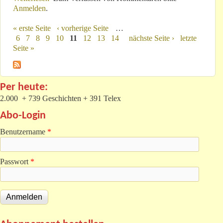
Anmelden
.
« erste Seite
‹ vorherige Seite
…
Seiten
6
7
8
9
10
11
12
13
14
nächste Seite ›
letzte
Seite »
Per heute:
2.000 + 739 Geschichten + 391 Telex
Abo-Login
Benutzername
*
Passwort
*