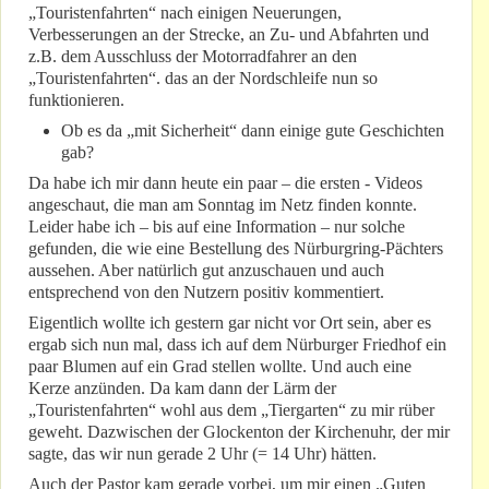
„Touristenfahrten“ nach einigen Neuerungen,
Verbesserungen an der Strecke, an Zu- und Abfahrten und
z.B. dem Ausschluss der Motorradfahrer an den
„Touristenfahrten“. das an der Nordschleife nun so
funktionieren.
Ob es da „mit Sicherheit“ dann einige gute Geschichten
gab?
Da habe ich mir dann heute ein paar – die ersten - Videos
angeschaut, die man am Sonntag im Netz finden konnte.
Leider habe ich – bis auf eine Information – nur solche
gefunden, die wie eine Bestellung des Nürburgring-Pächters
aussehen. Aber natürlich gut anzuschauen und auch
entsprechend von den Nutzern positiv kommentiert.
Eigentlich wollte ich gestern gar nicht vor Ort sein, aber es
ergab sich nun mal, dass ich auf dem Nürburger Friedhof ein
paar Blumen auf ein Grad stellen wollte. Und auch eine
Kerze anzünden. Da kam dann der Lärm der
„Touristenfahrten“ wohl aus dem „Tiergarten“ zu mir rüber
geweht. Dazwischen der Glockenton der Kirchenuhr, der mir
sagte, das wir nun gerade 2 Uhr (= 14 Uhr) hätten.
Auch der Pastor kam gerade vorbei, um mir einen „Guten