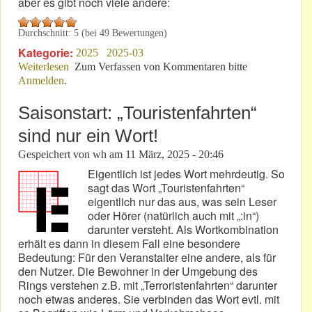
aber es gibt noch viele andere:
Durchschnitt:
5
(bei
49
Bewertungen)
Kategorie:
2025
2025-03
Weiterlesen
über Stört es den DMSB, wenn die Mutter mit dem
Zum Verfassen von Kommentaren bitte
Anmelden
.
Sohne…
Saisonstart: „Touristenfahrten“
sind nur ein Wort!
Gespeichert von
wh
am
11 März, 2025 - 20:46
Eigentlich ist jedes Wort mehrdeutig. So
sagt das Wort „Touristenfahrten“
eigentlich nur das aus, was sein Leser
oder Hörer (natürlich auch mit „:in“)
darunter versteht. Als Wortkombination
erhält es dann in diesem Fall eine besondere
Bedeutung: Für den Veranstalter eine andere, als für
den Nutzer. Die Bewohner in der Umgebung des
Rings verstehen z.B. mit „Terroristenfahrten“ darunter
noch etwas anderes. Sie verbinden das Wort evtl. mit