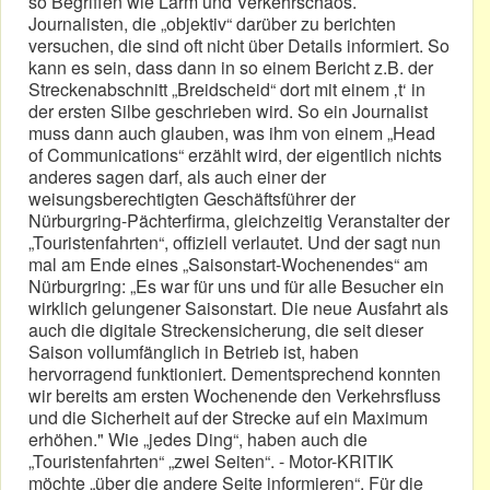
so Begriffen wie Lärm und Verkehrschaos.
Journalisten, die „objektiv“ darüber zu berichten
versuchen, die sind oft nicht über Details informiert. So
kann es sein, dass dann in so einem Bericht z.B. der
Streckenabschnitt „Breidscheid“ dort mit einem ‚t‘ in
der ersten Silbe geschrieben wird. So ein Journalist
muss dann auch glauben, was ihm von einem „Head
of Communications“ erzählt wird, der eigentlich nichts
anderes sagen darf, als auch einer der
weisungsberechtigten Geschäftsführer der
Nürburgring-Pächterfirma, gleichzeitig Veranstalter der
„Touristenfahrten“, offiziell verlautet. Und der sagt nun
mal am Ende eines „Saisonstart-Wochenendes“ am
Nürburgring: „Es war für uns und für alle Besucher ein
wirklich gelungener Saisonstart. Die neue Ausfahrt als
auch die digitale Streckensicherung, die seit dieser
Saison vollumfänglich in Betrieb ist, haben
hervorragend funktioniert. Dementsprechend konnten
wir bereits am ersten Wochenende den Verkehrsfluss
und die Sicherheit auf der Strecke auf ein Maximum
erhöhen." Wie „jedes Ding“, haben auch die
„Touristenfahrten“ „zwei Seiten“. - Motor-KRITIK
möchte „über die andere Seite informieren“. Für die