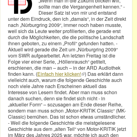
„Wenn man in die Zukunft blicken will,
sollte man die Vergangenheit kennen.“ -
Dieser Satz ist von mir und entstand
unter dem Eindruck, den ich „damals“, in der Zeit direkt
nach „Nürburgring 2009“, immer noch haben musste,
weil sich da Leute weiter profilierten, die gerade erst
durch die Möglichkeiten, die die politische Landschaft
ihnen geboten, zu einem „Profil“ gefunden hatten. -
Aktuell wird gerade die Zeit um „Nürburgring 2009“
vom SWR aufgearbeitet. Am letzten Freitag ist die
Folge vier einer Serie, „Höllenrausch“ getitelt,
erschienen, die man – auch – in der ARD Audiothek
finden kann. (
Einfach hier klicken!
(link is external)
) Das erklärt dann
vielleicht auch, warum die folgende Geschichte auch
noch viele Jahre nach Erscheinen aktuell das
Interesse von Lesern findet. Aber man muss schon
danach suchen, denn sie findet sich nicht - in
„aktueller Form“ – sozusagen am Ende dieser Reihe,
sondern man muss schon „Motor-KRITIK Classic“ (MK-
Classic) bemühen. Das ist schon etwas umständlicher.
- Weil die folgende Geschichte die meistgelesene
Geschichte aus dem „alten Teil“ von Motor-KRITIK jetzt
im März des Jahres 2025 war, möchte ich auch den