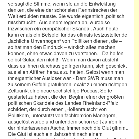
versagt die Stimme, wenn sie an die Entwicklung
denken, die eine der schönsten Rennstrecken der
Welt erdulden musste. Sie wurde eigentlich „politisch
missbraucht“. Aus einem regionalen, wurde so
inzwischen ein europäischer Skandal. Auch heute
kann er als ein Beispiel für das oftmals festzustellende
„fachliche Unvermögen“ von Politikern dienen, die –
so hat man den Eindruck – wirklich alles machen
können, ohne etwas davon zu verstehen. - Da helfen
selbst Gutachten nicht! - Wenn man davon absieht,
dass es ihnen durchaus gelingen kann, sich geschickt
aus allen Affären heraus zu halten. Selbst wenn man
ihr eigentlicher Auslöser war. - Dem SWR muss man
zu seinem Gefühl gratulieren, exakt zu einem richtigen
Zeitpunkt eine neue sechsteilige Podcast-Serie
gestartet zu haben, die den Beginn einer der größten
politischen Skandale des Landes Rheinland-Pfalz
schildert, der durch einen „Höllenrausch“ von
Politikern, unterstützt von fachfremden Managern,
ausgelöst wurde und unter dem schon seit Jahren in
der hinterlassenen Asche, immer noch die Glut glimmt.
Die Glut ist auch ein Jahrzehnt nach einem