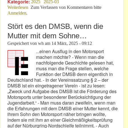
Kategorie:
2025
2025-03
Weiterlesen
über Ist das 24h-Rennen 2025 am Nürburgring
Zum Verfassen von Kommentaren bitte
Anmelden
.
gefährdet?
Stört es den DMSB, wenn die
Mutter mit dem Sohne…
Gespeichert von
wh
am
14 März, 2025 - 09:12
...einen Ausflug in den Motorsport
machen möchte? - Wenn man die
nachfolgende Geschichte gelesen hat,
muss man die Frage stellen, welche
Funktion der DMSB denn eigentlich in
Deutschland hat. - In der Vereinssatzung § 2 – der
DMSB ist ein eingetragener Verein - ist zu lesen:
„Zweck und Aufgabe des DMSB ist die Förderung des
Motorsports unter besonderer Berücksichtigung der
Jugendarbeit.“ - Man muss daran zweifeln, wenn man
die Erfahrungen mit dem DMSB einer Mutter kennt, die
ihrem Sohn den Motorsport näher bringen wollte,
indem sie mit ihm an einer Gleichmäßigkeitsprüfung
auf der Nürburgring-Nordschleife teilnimmt. - Auch