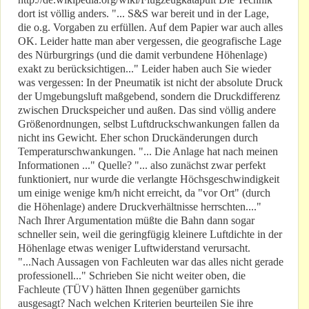
dort ist völlig anders. "... S&S war bereit und in der Lage,
die o.g. Vorgaben zu erfüllen. Auf dem Papier war auch alles
OK. Leider hatte man aber vergessen, die geografische Lage
des Nürburgrings (und die damit verbundene Höhenlage)
exakt zu berücksichtigen..." Leider haben auch Sie wieder
was vergessen: In der Pneumatik ist nicht der absolute Druck
der Umgebungsluft maßgebend, sondern die Druckdifferenz
zwischen Druckspeicher und außen. Das sind völlig andere
Größenordnungen, selbst Luftdruckschwankungen fallen da
nicht ins Gewicht. Eher schon Druckänderungen durch
Temperaturschwankungen. "... Die Anlage hat nach meinen
Informationen ..." Quelle? "... also zunächst zwar perfekt
funktioniert, nur wurde die verlangte Höchsgeschwindigkeit
um einige wenige km/h nicht erreicht, da "vor Ort" (durch
die Höhenlage) andere Druckverhältnisse herrschten...."
Nach Ihrer Argumentation müßte die Bahn dann sogar
schneller sein, weil die geringfügig kleinere Luftdichte in der
Höhenlage etwas weniger Luftwiderstand verursacht.
"...Nach Aussagen von Fachleuten war das alles nicht gerade
professionell..." Schrieben Sie nicht weiter oben, die
Fachleute (TÜV) hätten Ihnen gegenüber garnichts
ausgesagt? Nach welchen Kriterien beurteilen Sie ihre