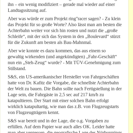
ihn – ein wenig modifiziert – gerade mal wieder auf einer
Landtagssitzung auf.
Aber was würde er zum Projekt ring°racer sagen? - Zu klein
das Projekt für so große Worte? Also lässt man am besten die
Achterbahn weiter vor sich hin rosten und nutzt die „große
Schleife“, mit der sich das System in den „Boulevard“ stürzt
für die Zukunft am besten als Bau-Mahnmal.
Aber wie konnte es dazu kommen, das aus einem so
gewaltig wirkenden (und angekündigten) „Fahr-Geschäft“
nun ein „Steh-Zeug“ wurde? - Mit TÜV-Genehmigung zum
Stillstand.
S&S, ein US-amerikanischer Hersteller von Fahrgeschäften
hatte von Dr. Kafitz die Vorgabe, die schnellste Achterbahn
der Welt zu bauen. Die Bahn sollte nach Fertigstellung in der
Lage sein, die Fahrgäste in 2,5 sec auf 217 km/h zu
katapultieren. Der Start mit einer solchen Bahn erfolgt
wirklich katapultartig, wie man das z.B. von Flugzeugstarts
von Flugzeugträgern kennt.
S&S war bereit und in der Lage, die o.g. Vorgaben zu
erfüllen. Auf dem Papier war auch alles OK. Leider hatte
man aber vergessen, die geografische Lage des Nürburgrings