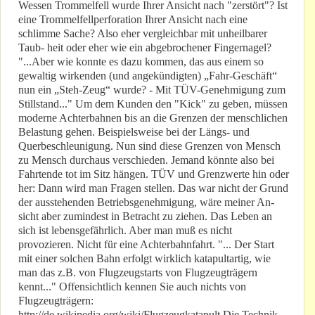
Wessen Trommelfell wurde Ihrer Ansicht nach "zerstört"? Ist
eine Trommelfellperforation Ihrer Ansicht nach eine
schlimme Sache? Also eher vergleichbar mit unheilbarer
Taub- heit oder eher wie ein abgebrochener Fingernagel?
"...Aber wie konnte es dazu kommen, das aus einem so
gewaltig wirkenden (und angekündigten) „Fahr-Geschäft“
nun ein „Steh-Zeug“ wurde? - Mit TÜV-Genehmigung zum
Stillstand..." Um dem Kunden den "Kick" zu geben, müssen
moderne Achterbahnen bis an die Grenzen der menschlichen
Belastung gehen. Beispielsweise bei der Längs- und
Querbeschleunigung. Nun sind diese Grenzen von Mensch
zu Mensch durchaus verschieden. Jemand könnte also bei
Fahrtende tot im Sitz hängen. TÜV und Grenzwerte hin oder
her: Dann wird man Fragen stellen. Das war nicht der Grund
der ausstehenden Betriebsgenehmigung, wäre meiner An-
sicht aber zumindest in Betracht zu ziehen. Das Leben an
sich ist lebensgefährlich. Aber man muß es nicht
provozieren. Nicht für eine Achterbahnfahrt. "... Der Start
mit einer solchen Bahn erfolgt wirklich katapultartig, wie
man das z.B. von Flugzeugstarts von Flugzeugträgern
kennt..." Offensichtlich kennen Sie auch nichts von
Flugzeugträgern:
http://de.wikipedia.org/wiki/Flugzeugkatapult Die Technik