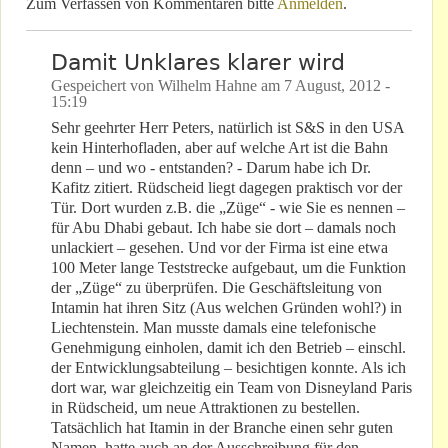
Zum Verfassen von Kommentaren bitte
Anmelden
.
Damit Unklares klarer wird
Gespeichert von
Wilhelm Hahne
am
7 August, 2012 -
15:19
Sehr geehrter Herr Peters, natürlich ist S&S in den USA
kein Hinterhofladen, aber auf welche Art ist die Bahn
denn – und wo - entstanden? - Darum habe ich Dr.
Kafitz zitiert. Rüdscheid liegt dagegen praktisch vor der
Tür. Dort wurden z.B. die „Züge“ - wie Sie es nennen –
für Abu Dhabi gebaut. Ich habe sie dort – damals noch
unlackiert – gesehen. Und vor der Firma ist eine etwa
100 Meter lange Teststrecke aufgebaut, um die Funktion
der „Züge“ zu überprüfen. Die Geschäftsleitung von
Intamin hat ihren Sitz (Aus welchen Gründen wohl?) in
Liechtenstein. Man musste damals eine telefonische
Genehmigung einholen, damit ich den Betrieb – einschl.
der Entwicklungsabteilung – besichtigen konnte. Als ich
dort war, war gleichzeitig ein Team von Disneyland Paris
in Rüdscheid, um neue Attraktionen zu bestellen.
Tatsächlich hat Itamin in der Branche einen sehr guten
Namen, hatte auch an der Ausschreibung für den