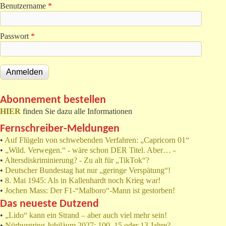
Benutzername
*
Passwort
*
Abonnement bestellen
HIER
finden Sie dazu alle Informationen
Fernschreiber-Meldungen
•
Auf Flügeln von schwebenden Verfahren: „Capricorn 01“
•
„Wild. Verwegen.“ - wäre schon DER Titel. Aber… -
•
Altersdiskriminierung? - Zu alt für „TikTok“?
•
Deutscher Bundestag hat nur „geringe Verspätung“!
•
8. Mai 1945: Als in Kallenhardt noch Krieg war!
•
Jochen Mass: Der F1-“Malboro“-Mann ist gestorben!
Das neueste Dutzend
•
„Lido“ kann ein Strand – aber auch viel mehr sein!
•
Nürburgring Jubiläum 2027: 100, 15 oder 13 Jahre?