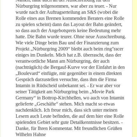
Nürburgring teilgenommen, war aber zu teuer. - Nur
wurde nach der Auftragserteilung an S&S (wobei die
Rolle eines aus Bremen kommenden Beraters eine Rolle
zu spielen scheint) dann das Layout der Bahn geändert,
so dass auch der Angebotspreis keine Bedeutung mehr
hatte. Die Bahn wurde teurer. Ohne neue Ausschreibung.
Wie viele Dinge beim Bau und der Finanzierung zum
Projekt „Nürburgring 2009“ bleibt auch beim ring°racer
einiges im Dunkeln. Mich hat z.B. überrascht, dass der
verantwortliche Mann am Nürburgring, der auch
(nachträglich) die Bergauf-Kurve vor der Einfahrt in den
„Boulevard“ einfügte, mir gegenüber in einem direkten
Gespräch darzustellen versuchte, dass ihm die Firma
Intamin in Rüdscheid unbekannt sei. - Er war aber vor
seiner Tätigkeit am Nürburgring beim „Movie Park
Germany“ in Bottrop-Kirchhellen, wo auch von Intamin
gelieferte „Geschäfte“ stehen. Mich macht so etwas
nachdenklich. Ich freue mich, dass sich unter meinen
Lesern auch Leute befinden, die auf dem hier eine Rolle
spielenden Gebiet sehr gute Detailkenntnisse besitzen. -
Danke, für Ihren Kommentar. Mit freundlichen Grüßen
Wilhelm Hahne