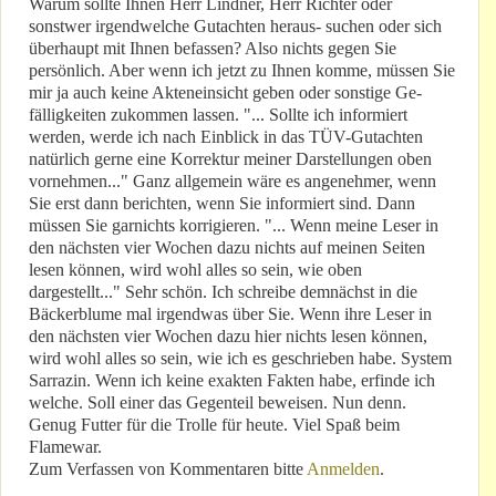
Warum sollte Ihnen Herr Lindner, Herr Richter oder
sonstwer irgendwelche Gutachten heraus- suchen oder sich
überhaupt mit Ihnen befassen? Also nichts gegen Sie
persönlich. Aber wenn ich jetzt zu Ihnen komme, müssen Sie
mir ja auch keine Akteneinsicht geben oder sonstige Ge-
fälligkeiten zukommen lassen. "... Sollte ich informiert
werden, werde ich nach Einblick in das TÜV-Gutachten
natürlich gerne eine Korrektur meiner Darstellungen oben
vornehmen..." Ganz allgemein wäre es angenehmer, wenn
Sie erst dann berichten, wenn Sie informiert sind. Dann
müssen Sie garnichts korrigieren. "... Wenn meine Leser in
den nächsten vier Wochen dazu nichts auf meinen Seiten
lesen können, wird wohl alles so sein, wie oben
dargestellt..." Sehr schön. Ich schreibe demnächst in die
Bäckerblume mal irgendwas über Sie. Wenn ihre Leser in
den nächsten vier Wochen dazu hier nichts lesen können,
wird wohl alles so sein, wie ich es geschrieben habe. System
Sarrazin. Wenn ich keine exakten Fakten habe, erfinde ich
welche. Soll einer das Gegenteil beweisen. Nun denn.
Genug Futter für die Trolle für heute. Viel Spaß beim
Flamewar.
Zum Verfassen von Kommentaren bitte
Anmelden
.