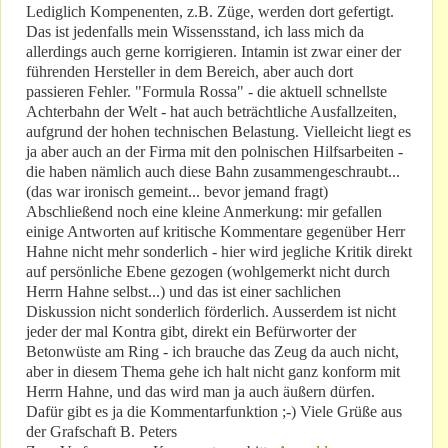
Lediglich Kompenenten, z.B. Züge, werden dort gefertigt.
Das ist jedenfalls mein Wissensstand, ich lass mich da
allerdings auch gerne korrigieren. Intamin ist zwar einer der
führenden Hersteller in dem Bereich, aber auch dort
passieren Fehler. "Formula Rossa" - die aktuell schnellste
Achterbahn der Welt - hat auch beträchtliche Ausfallzeiten,
aufgrund der hohen technischen Belastung. Vielleicht liegt es
ja aber auch an der Firma mit den polnischen Hilfsarbeiten -
die haben nämlich auch diese Bahn zusammengeschraubt...
(das war ironisch gemeint... bevor jemand fragt)
Abschließend noch eine kleine Anmerkung: mir gefallen
einige Antworten auf kritische Kommentare gegenüber Herr
Hahne nicht mehr sonderlich - hier wird jegliche Kritik direkt
auf persönliche Ebene gezogen (wohlgemerkt nicht durch
Herrn Hahne selbst...) und das ist einer sachlichen
Diskussion nicht sonderlich förderlich. Ausserdem ist nicht
jeder der mal Kontra gibt, direkt ein Befürworter der
Betonwüste am Ring - ich brauche das Zeug da auch nicht,
aber in diesem Thema gehe ich halt nicht ganz konform mit
Herrn Hahne, und das wird man ja auch äußern dürfen.
Dafür gibt es ja die Kommentarfunktion ;-) Viele Grüße aus
der Grafschaft B. Peters