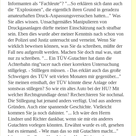
Informanten als "Fachleute"? "...So erklären sich dann auch
die "Explosionen", die eigentlich ihren Grund in geradezu
amateurhaften Druck-Anpassungsversuchen hatten..." Was
Sie alles wissen. Unsachgemäßes Manipulieren von
Druckgasanlagen dürfte meiner Einschätzung nach strafbar
sein. Eben dies wurde aber meiner Kenntnis nach schon von
der Polizei und Justiz untersucht und verneint. Wenn Sie
wirklich beweisen können, was Sie da schreiben, müßte der
Fall neu aufgerollt werden. Machen Sie doch mal was, statt
nur zu schreiben. "... Ein TÜV-Gutachter hat dann die
Achterbahn ring°racer nach einer korrekten Untersuchung
stillgelegt. - Stilllegen müssen. - Das erklärt auch das große
Schweigen des TÜV seit vielen Monaten mir gegenüber..."
Sie meinen ernsthaft, der TÜV könnte diese Anlage oder
sonstwas stillegen? So wie ein altes Auto bei der HU? Mit
welcher Rechtsgrundlage denn? Recherchieren Sie nochmal.
Die Stillegung hat jemand anders verfügt. Und aus anderen
Gründen. Auch eine spannende Geschichte. Vielleicht
kommen Sie ja noch dahinter. "... Ich wäre den Herrn
Lindner und Richter dankbar, wenn sie mir ein anderes
Gutachten vorlegen könnten. Erwähnt wurde es oft, gesehen
hat es niemand. - Wie man das so mit Gutachten macht..."