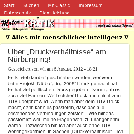
Navigation
Direkt zum Inhalt
Start
Suchen
MK-Classic
Impressum
Datenschutz
Dienstleistung
Motor-Kritik.de
∇ Alles mit menschlicher Intelligenz ∇
Über „Druckverhältnisse“ am
Nürburgring!
Gespeichert von
wh
am
6 August, 2012 - 18:21
Es ist viel darüber geschrieben worden, wer wem
beim Projekt „Nürburgring 2009“ Druck gemacht hat.
Es hat viel politischen Druck gegeben. Darum gab es
auch viel Pannen. Weil solcher Druck auch nicht vom
TÜV überprüft wird. Wenn man aber dem TÜV Druck
macht, dann kann es passieren, dass das alle
bestehenden Verbindungen zerstört. - Wie mir das
passiert ist, weil meine Fragen wohl zu unangenehm
waren. - Inzwischen bin ich aber auch ohne TÜV
weiter gekommen. In Sachen „Druckverhältnisse“. - Ich