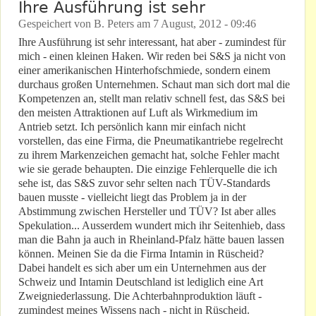
Ihre Ausführung ist sehr
Gespeichert von
B. Peters
am
7 August, 2012 - 09:46
Ihre Ausführung ist sehr interessant, hat aber - zumindest für
mich - einen kleinen Haken. Wir reden bei S&S ja nicht von
einer amerikanischen Hinterhofschmiede, sondern einem
durchaus großen Unternehmen. Schaut man sich dort mal die
Kompetenzen an, stellt man relativ schnell fest, das S&S bei
den meisten Attraktionen auf Luft als Wirkmedium im
Antrieb setzt. Ich persönlich kann mir einfach nicht
vorstellen, das eine Firma, die Pneumatikantriebe regelrecht
zu ihrem Markenzeichen gemacht hat, solche Fehler macht
wie sie gerade behaupten. Die einzige Fehlerquelle die ich
sehe ist, das S&S zuvor sehr selten nach TÜV-Standards
bauen musste - vielleicht liegt das Problem ja in der
Abstimmung zwischen Hersteller und TÜV? Ist aber alles
Spekulation... Ausserdem wundert mich ihr Seitenhieb, dass
man die Bahn ja auch in Rheinland-Pfalz hätte bauen lassen
können. Meinen Sie da die Firma Intamin in Rüscheid?
Dabei handelt es sich aber um ein Unternehmen aus der
Schweiz und Intamin Deutschland ist lediglich eine Art
Zweigniederlassung. Die Achterbahnproduktion läuft -
zumindest meines Wissens nach - nicht in Rüscheid.