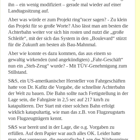
ihn – ein wenig modifiziert – gerade mal wieder auf einer
Landtagssitzung auf.
Aber was würde er zum Projekt ring°racer sagen? - Zu klein
das Projekt für so große Worte? Also lässt man am besten die
Achterbahn weiter vor sich hin rosten und nutzt die „große
Schleife“, mit der sich das System in den „Boulevard“ stürzt
für die Zukunft am besten als Bau-Mahnmal.
Aber wie konnte es dazu kommen, das aus einem so
gewaltig wirkenden (und angekündigten) „Fahr-Geschäft“
nun ein „Steh-Zeug“ wurde? - Mit TÜV-Genehmigung zum
Stillstand.
S&S, ein US-amerikanischer Hersteller von Fahrgeschäften
hatte von Dr. Kafitz die Vorgabe, die schnellste Achterbahn
der Welt zu bauen. Die Bahn sollte nach Fertigstellung in der
Lage sein, die Fahrgäste in 2,5 sec auf 217 km/h zu
katapultieren. Der Start mit einer solchen Bahn erfolgt
wirklich katapultartig, wie man das z.B. von Flugzeugstarts
von Flugzeugträgern kennt.
S&S war bereit und in der Lage, die o.g. Vorgaben zu
erfüllen. Auf dem Papier war auch alles OK. Leider hatte
man aber vergessen, die geografische Lage des Nürburgrings