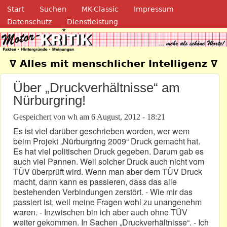
Navigation
Direkt zum Inhalt
Start
Suchen
MK-Classic
Impressum
Datenschutz
Dienstleistung
Motor-Kritik.de
∇ Alles mit menschlicher Intelligenz ∇
Über „Druckverhältnisse“ am
Nürburgring!
Gespeichert von
wh
am
6 August, 2012 - 18:21
Es ist viel darüber geschrieben worden, wer wem
beim Projekt „Nürburgring 2009“ Druck gemacht hat.
Es hat viel politischen Druck gegeben. Darum gab es
auch viel Pannen. Weil solcher Druck auch nicht vom
TÜV überprüft wird. Wenn man aber dem TÜV Druck
macht, dann kann es passieren, dass das alle
bestehenden Verbindungen zerstört. - Wie mir das
passiert ist, weil meine Fragen wohl zu unangenehm
waren. - Inzwischen bin ich aber auch ohne TÜV
weiter gekommen. In Sachen „Druckverhältnisse“. - Ich