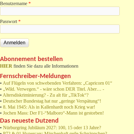
Benutzername
*
Passwort
*
Abonnement bestellen
HIER
finden Sie dazu alle Informationen
Fernschreiber-Meldungen
•
Auf Flügeln von schwebenden Verfahren: „Capricorn 01“
•
„Wild. Verwegen.“ - wäre schon DER Titel. Aber… -
•
Altersdiskriminierung? - Zu alt für „TikTok“?
•
Deutscher Bundestag hat nur „geringe Verspätung“!
•
8. Mai 1945: Als in Kallenhardt noch Krieg war!
•
Jochen Mass: Der F1-“Malboro“-Mann ist gestorben!
Das neueste Dutzend
•
Nürburgring Jubiläum 2027: 100, 15 oder 13 Jahre?
•
P72 & 01 Hypercars: Märchenhaft geile Schnäppchen?