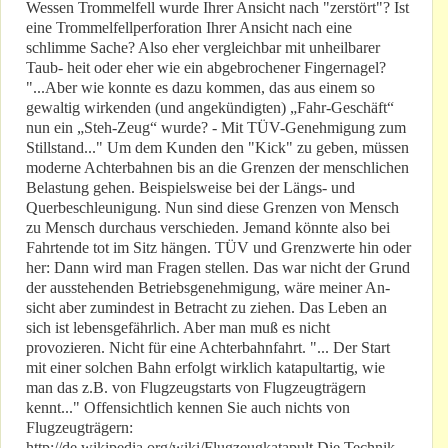
Wessen Trommelfell wurde Ihrer Ansicht nach "zerstört"? Ist
eine Trommelfellperforation Ihrer Ansicht nach eine
schlimme Sache? Also eher vergleichbar mit unheilbarer
Taub- heit oder eher wie ein abgebrochener Fingernagel?
"...Aber wie konnte es dazu kommen, das aus einem so
gewaltig wirkenden (und angekündigten) „Fahr-Geschäft“
nun ein „Steh-Zeug“ wurde? - Mit TÜV-Genehmigung zum
Stillstand..." Um dem Kunden den "Kick" zu geben, müssen
moderne Achterbahnen bis an die Grenzen der menschlichen
Belastung gehen. Beispielsweise bei der Längs- und
Querbeschleunigung. Nun sind diese Grenzen von Mensch
zu Mensch durchaus verschieden. Jemand könnte also bei
Fahrtende tot im Sitz hängen. TÜV und Grenzwerte hin oder
her: Dann wird man Fragen stellen. Das war nicht der Grund
der ausstehenden Betriebsgenehmigung, wäre meiner An-
sicht aber zumindest in Betracht zu ziehen. Das Leben an
sich ist lebensgefährlich. Aber man muß es nicht
provozieren. Nicht für eine Achterbahnfahrt. "... Der Start
mit einer solchen Bahn erfolgt wirklich katapultartig, wie
man das z.B. von Flugzeugstarts von Flugzeugträgern
kennt..." Offensichtlich kennen Sie auch nichts von
Flugzeugträgern:
http://de.wikipedia.org/wiki/Flugzeugkatapult Die Technik