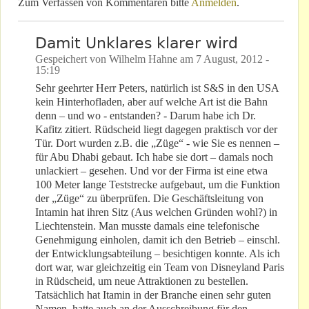
Zum Verfassen von Kommentaren bitte
Anmelden
.
Damit Unklares klarer wird
Gespeichert von
Wilhelm Hahne
am
7 August, 2012 -
15:19
Sehr geehrter Herr Peters, natürlich ist S&S in den USA
kein Hinterhofladen, aber auf welche Art ist die Bahn
denn – und wo - entstanden? - Darum habe ich Dr.
Kafitz zitiert. Rüdscheid liegt dagegen praktisch vor der
Tür. Dort wurden z.B. die „Züge“ - wie Sie es nennen –
für Abu Dhabi gebaut. Ich habe sie dort – damals noch
unlackiert – gesehen. Und vor der Firma ist eine etwa
100 Meter lange Teststrecke aufgebaut, um die Funktion
der „Züge“ zu überprüfen. Die Geschäftsleitung von
Intamin hat ihren Sitz (Aus welchen Gründen wohl?) in
Liechtenstein. Man musste damals eine telefonische
Genehmigung einholen, damit ich den Betrieb – einschl.
der Entwicklungsabteilung – besichtigen konnte. Als ich
dort war, war gleichzeitig ein Team von Disneyland Paris
in Rüdscheid, um neue Attraktionen zu bestellen.
Tatsächlich hat Itamin in der Branche einen sehr guten
Namen, hatte auch an der Ausschreibung für den