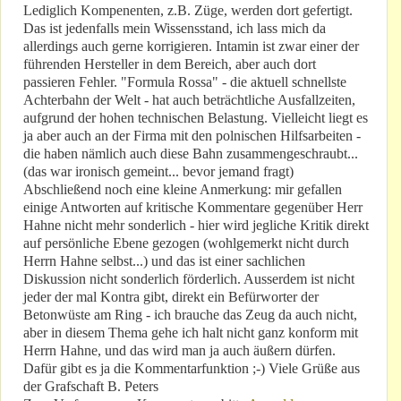
Lediglich Kompenenten, z.B. Züge, werden dort gefertigt.
Das ist jedenfalls mein Wissensstand, ich lass mich da
allerdings auch gerne korrigieren. Intamin ist zwar einer der
führenden Hersteller in dem Bereich, aber auch dort
passieren Fehler. "Formula Rossa" - die aktuell schnellste
Achterbahn der Welt - hat auch beträchtliche Ausfallzeiten,
aufgrund der hohen technischen Belastung. Vielleicht liegt es
ja aber auch an der Firma mit den polnischen Hilfsarbeiten -
die haben nämlich auch diese Bahn zusammengeschraubt...
(das war ironisch gemeint... bevor jemand fragt)
Abschließend noch eine kleine Anmerkung: mir gefallen
einige Antworten auf kritische Kommentare gegenüber Herr
Hahne nicht mehr sonderlich - hier wird jegliche Kritik direkt
auf persönliche Ebene gezogen (wohlgemerkt nicht durch
Herrn Hahne selbst...) und das ist einer sachlichen
Diskussion nicht sonderlich förderlich. Ausserdem ist nicht
jeder der mal Kontra gibt, direkt ein Befürworter der
Betonwüste am Ring - ich brauche das Zeug da auch nicht,
aber in diesem Thema gehe ich halt nicht ganz konform mit
Herrn Hahne, und das wird man ja auch äußern dürfen.
Dafür gibt es ja die Kommentarfunktion ;-) Viele Grüße aus
der Grafschaft B. Peters