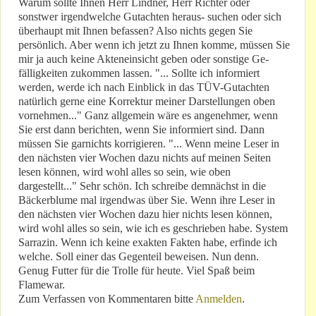
Warum sollte Ihnen Herr Lindner, Herr Richter oder
sonstwer irgendwelche Gutachten heraus- suchen oder sich
überhaupt mit Ihnen befassen? Also nichts gegen Sie
persönlich. Aber wenn ich jetzt zu Ihnen komme, müssen Sie
mir ja auch keine Akteneinsicht geben oder sonstige Ge-
fälligkeiten zukommen lassen. "... Sollte ich informiert
werden, werde ich nach Einblick in das TÜV-Gutachten
natürlich gerne eine Korrektur meiner Darstellungen oben
vornehmen..." Ganz allgemein wäre es angenehmer, wenn
Sie erst dann berichten, wenn Sie informiert sind. Dann
müssen Sie garnichts korrigieren. "... Wenn meine Leser in
den nächsten vier Wochen dazu nichts auf meinen Seiten
lesen können, wird wohl alles so sein, wie oben
dargestellt..." Sehr schön. Ich schreibe demnächst in die
Bäckerblume mal irgendwas über Sie. Wenn ihre Leser in
den nächsten vier Wochen dazu hier nichts lesen können,
wird wohl alles so sein, wie ich es geschrieben habe. System
Sarrazin. Wenn ich keine exakten Fakten habe, erfinde ich
welche. Soll einer das Gegenteil beweisen. Nun denn.
Genug Futter für die Trolle für heute. Viel Spaß beim
Flamewar.
Zum Verfassen von Kommentaren bitte
Anmelden
.