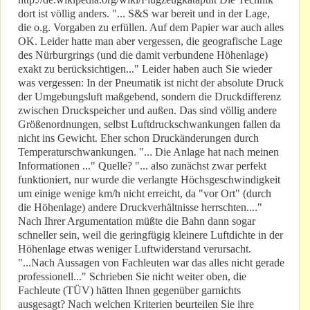
dort ist völlig anders. "... S&S war bereit und in der Lage,
die o.g. Vorgaben zu erfüllen. Auf dem Papier war auch alles
OK. Leider hatte man aber vergessen, die geografische Lage
des Nürburgrings (und die damit verbundene Höhenlage)
exakt zu berücksichtigen..." Leider haben auch Sie wieder
was vergessen: In der Pneumatik ist nicht der absolute Druck
der Umgebungsluft maßgebend, sondern die Druckdifferenz
zwischen Druckspeicher und außen. Das sind völlig andere
Größenordnungen, selbst Luftdruckschwankungen fallen da
nicht ins Gewicht. Eher schon Druckänderungen durch
Temperaturschwankungen. "... Die Anlage hat nach meinen
Informationen ..." Quelle? "... also zunächst zwar perfekt
funktioniert, nur wurde die verlangte Höchsgeschwindigkeit
um einige wenige km/h nicht erreicht, da "vor Ort" (durch
die Höhenlage) andere Druckverhältnisse herrschten...."
Nach Ihrer Argumentation müßte die Bahn dann sogar
schneller sein, weil die geringfügig kleinere Luftdichte in der
Höhenlage etwas weniger Luftwiderstand verursacht.
"...Nach Aussagen von Fachleuten war das alles nicht gerade
professionell..." Schrieben Sie nicht weiter oben, die
Fachleute (TÜV) hätten Ihnen gegenüber garnichts
ausgesagt? Nach welchen Kriterien beurteilen Sie ihre