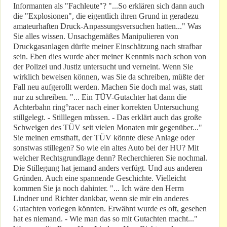
Informanten als "Fachleute"? "...So erklären sich dann auch
die "Explosionen", die eigentlich ihren Grund in geradezu
amateurhaften Druck-Anpassungsversuchen hatten..." Was
Sie alles wissen. Unsachgemäßes Manipulieren von
Druckgasanlagen dürfte meiner Einschätzung nach strafbar
sein. Eben dies wurde aber meiner Kenntnis nach schon von
der Polizei und Justiz untersucht und verneint. Wenn Sie
wirklich beweisen können, was Sie da schreiben, müßte der
Fall neu aufgerollt werden. Machen Sie doch mal was, statt
nur zu schreiben. "... Ein TÜV-Gutachter hat dann die
Achterbahn ring°racer nach einer korrekten Untersuchung
stillgelegt. - Stilllegen müssen. - Das erklärt auch das große
Schweigen des TÜV seit vielen Monaten mir gegenüber..."
Sie meinen ernsthaft, der TÜV könnte diese Anlage oder
sonstwas stillegen? So wie ein altes Auto bei der HU? Mit
welcher Rechtsgrundlage denn? Recherchieren Sie nochmal.
Die Stillegung hat jemand anders verfügt. Und aus anderen
Gründen. Auch eine spannende Geschichte. Vielleicht
kommen Sie ja noch dahinter. "... Ich wäre den Herrn
Lindner und Richter dankbar, wenn sie mir ein anderes
Gutachten vorlegen könnten. Erwähnt wurde es oft, gesehen
hat es niemand. - Wie man das so mit Gutachten macht..."