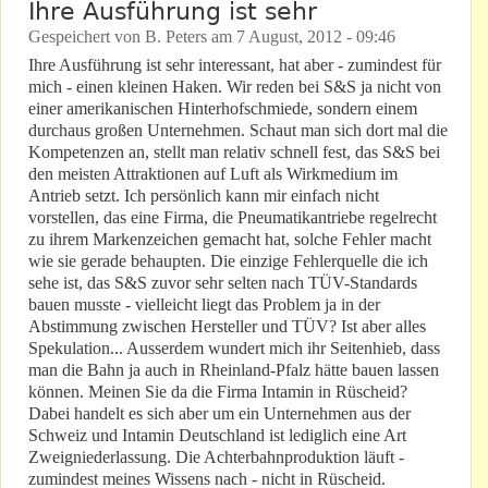
Ihre Ausführung ist sehr
Gespeichert von
B. Peters
am
7 August, 2012 - 09:46
Ihre Ausführung ist sehr interessant, hat aber - zumindest für
mich - einen kleinen Haken. Wir reden bei S&S ja nicht von
einer amerikanischen Hinterhofschmiede, sondern einem
durchaus großen Unternehmen. Schaut man sich dort mal die
Kompetenzen an, stellt man relativ schnell fest, das S&S bei
den meisten Attraktionen auf Luft als Wirkmedium im
Antrieb setzt. Ich persönlich kann mir einfach nicht
vorstellen, das eine Firma, die Pneumatikantriebe regelrecht
zu ihrem Markenzeichen gemacht hat, solche Fehler macht
wie sie gerade behaupten. Die einzige Fehlerquelle die ich
sehe ist, das S&S zuvor sehr selten nach TÜV-Standards
bauen musste - vielleicht liegt das Problem ja in der
Abstimmung zwischen Hersteller und TÜV? Ist aber alles
Spekulation... Ausserdem wundert mich ihr Seitenhieb, dass
man die Bahn ja auch in Rheinland-Pfalz hätte bauen lassen
können. Meinen Sie da die Firma Intamin in Rüscheid?
Dabei handelt es sich aber um ein Unternehmen aus der
Schweiz und Intamin Deutschland ist lediglich eine Art
Zweigniederlassung. Die Achterbahnproduktion läuft -
zumindest meines Wissens nach - nicht in Rüscheid.