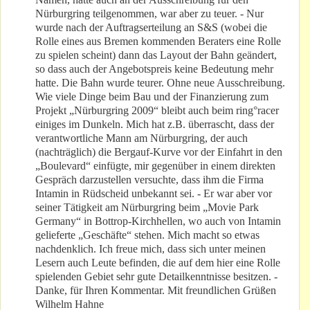
Nürburgring teilgenommen, war aber zu teuer. - Nur
wurde nach der Auftragserteilung an S&S (wobei die
Rolle eines aus Bremen kommenden Beraters eine Rolle
zu spielen scheint) dann das Layout der Bahn geändert,
so dass auch der Angebotspreis keine Bedeutung mehr
hatte. Die Bahn wurde teurer. Ohne neue Ausschreibung.
Wie viele Dinge beim Bau und der Finanzierung zum
Projekt „Nürburgring 2009“ bleibt auch beim ring°racer
einiges im Dunkeln. Mich hat z.B. überrascht, dass der
verantwortliche Mann am Nürburgring, der auch
(nachträglich) die Bergauf-Kurve vor der Einfahrt in den
„Boulevard“ einfügte, mir gegenüber in einem direkten
Gespräch darzustellen versuchte, dass ihm die Firma
Intamin in Rüdscheid unbekannt sei. - Er war aber vor
seiner Tätigkeit am Nürburgring beim „Movie Park
Germany“ in Bottrop-Kirchhellen, wo auch von Intamin
gelieferte „Geschäfte“ stehen. Mich macht so etwas
nachdenklich. Ich freue mich, dass sich unter meinen
Lesern auch Leute befinden, die auf dem hier eine Rolle
spielenden Gebiet sehr gute Detailkenntnisse besitzen. -
Danke, für Ihren Kommentar. Mit freundlichen Grüßen
Wilhelm Hahne