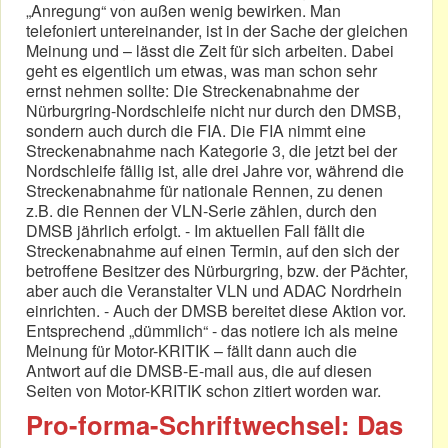
„Anregung“ von außen wenig bewirken. Man
telefoniert untereinander, ist in der Sache der gleichen
Meinung und – lässt die Zeit für sich arbeiten. Dabei
geht es eigentlich um etwas, was man schon sehr
ernst nehmen sollte: Die Streckenabnahme der
Nürburgring-Nordschleife nicht nur durch den DMSB,
sondern auch durch die FIA. Die FIA nimmt eine
Streckenabnahme nach Kategorie 3, die jetzt bei der
Nordschleife fällig ist, alle drei Jahre vor, während die
Streckenabnahme für nationale Rennen, zu denen
z.B. die Rennen der VLN-Serie zählen, durch den
DMSB jährlich erfolgt. - Im aktuellen Fall fällt die
Streckenabnahme auf einen Termin, auf den sich der
betroffene Besitzer des Nürburgring, bzw. der Pächter,
aber auch die Veranstalter VLN und ADAC Nordrhein
einrichten. - Auch der DMSB bereitet diese Aktion vor.
Entsprechend „dümmlich“ - das notiere ich als meine
Meinung für Motor-KRITIK – fällt dann auch die
Antwort auf die DMSB-E-mail aus, die auf diesen
Seiten von Motor-KRITIK schon zitiert worden war.
Pro-forma-Schriftwechsel: Das