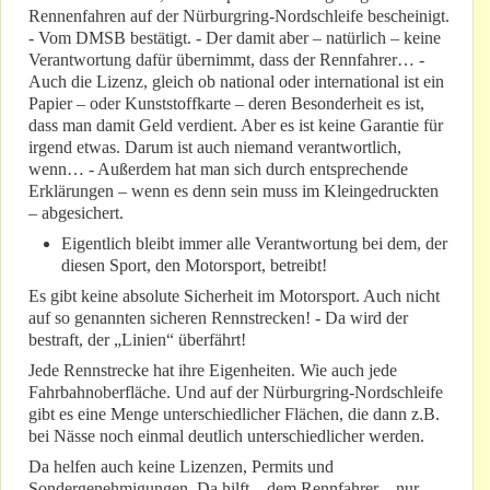
Rennenfahren auf der Nürburgring-Nordschleife bescheinigt.
- Vom DMSB bestätigt. - Der damit aber – natürlich – keine
Verantwortung dafür übernimmt, dass der Rennfahrer… -
Auch die Lizenz, gleich ob national oder international ist ein
Papier – oder Kunststoffkarte – deren Besonderheit es ist,
dass man damit Geld verdient. Aber es ist keine Garantie für
irgend etwas. Darum ist auch niemand verantwortlich,
wenn… - Außerdem hat man sich durch entsprechende
Erklärungen – wenn es denn sein muss im Kleingedruckten
– abgesichert.
Eigentlich bleibt immer alle Verantwortung bei dem, der
diesen Sport, den Motorsport, betreibt!
Es gibt keine absolute Sicherheit im Motorsport. Auch nicht
auf so genannten sicheren Rennstrecken! - Da wird der
bestraft, der „Linien“ überfährt!
Jede Rennstrecke hat ihre Eigenheiten. Wie auch jede
Fahrbahnoberfläche. Und auf der Nürburgring-Nordschleife
gibt es eine Menge unterschiedlicher Flächen, die dann z.B.
bei Nässe noch einmal deutlich unterschiedlicher werden.
Da helfen auch keine Lizenzen, Permits und
Sondergenehmigungen. Da hilft – dem Rennfahrer – nur