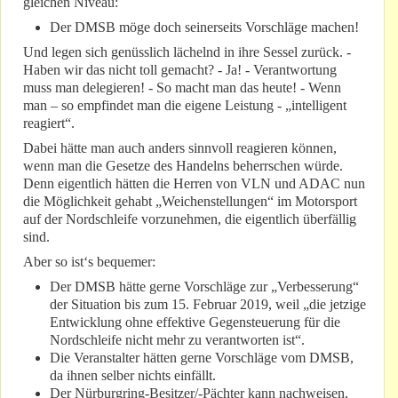
gleichen Niveau:
Der DMSB möge doch seinerseits Vorschläge machen!
Und legen sich genüsslich lächelnd in ihre Sessel zurück. -
Haben wir das nicht toll gemacht? - Ja! - Verantwortung
muss man delegieren! - So macht man das heute! - Wenn
man – so empfindet man die eigene Leistung - „intelligent
reagiert“.
Dabei hätte man auch anders sinnvoll reagieren können,
wenn man die Gesetze des Handelns beherrschen würde.
Denn eigentlich hätten die Herren von VLN und ADAC nun
die Möglichkeit gehabt „Weichenstellungen“ im Motorsport
auf der Nordschleife vorzunehmen, die eigentlich überfällig
sind.
Aber so ist‘s bequemer:
Der DMSB hätte gerne Vorschläge zur „Verbesserung“
der Situation bis zum 15. Februar 2019, weil „die jetzige
Entwicklung ohne effektive Gegensteuerung für die
Nordschleife nicht mehr zu verantworten ist“.
Die Veranstalter hätten gerne Vorschläge vom DMSB,
da ihnen selber nichts einfällt.
Der Nürburgring-Besitzer/-Pächter kann nachweisen,