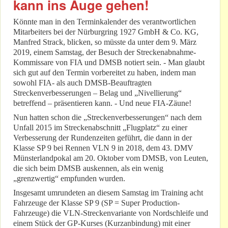
kann ins Auge gehen!
Könnte man in den Terminkalender des verantwortlichen
Mitarbeiters bei der Nürburgring 1927 GmbH & Co. KG,
Manfred Strack, blicken, so müsste da unter dem 9. März
2019, einem Samstag, der Besuch der Streckenabnahme-
Kommissare von FIA und DMSB notiert sein. - Man glaubt
sich gut auf den Termin vorbereitet zu haben, indem man
sowohl FIA- als auch DMSB-Beauftragten
Streckenverbesserungen – Belag und „Nivellierung“
betreffend – präsentieren kann. - Und neue FIA-Zäune!
Nun hatten schon die „Streckenverbesserungen“ nach dem
Unfall 2015 im Streckenabschnitt „Flugplatz“ zu einer
Verbesserung der Rundenzeiten geführt, die dann in der
Klasse SP 9 bei Rennen VLN 9 in 2018, dem 43. DMV
Münsterlandpokal am 20. Oktober vom DMSB, von Leuten,
die sich beim DMSB auskennen, als ein wenig
„grenzwertig“ empfunden wurden.
Insgesamt umrundeten an diesem Samstag im Training acht
Fahrzeuge der Klasse SP 9 (SP = Super Production-
Fahrzeuge) die VLN-Streckenvariante von Nordschleife und
einem Stück der GP-Kurses (Kurzanbindung) mit einer