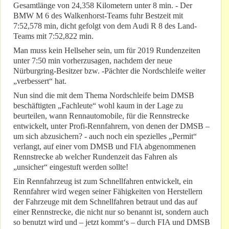
Gesamtlänge von 24,358 Kilometern unter 8 min. - Der
BMW M 6 des Walkenhorst-Teams fuhr Bestzeit mit
7:52,578 min, dicht gefolgt von dem Audi R 8 des Land-
Teams mit 7:52,822 min.
Man muss kein Hellseher sein, um für 2019 Rundenzeiten
unter 7:50 min vorherzusagen, nachdem der neue
Nürburgring-Besitzer bzw. -Pächter die Nordschleife weiter
„verbessert“ hat.
Nun sind die mit dem Thema Nordschleife beim DMSB
beschäftigten „Fachleute“ wohl kaum in der Lage zu
beurteilen, wann Rennautomobile, für die Rennstrecke
entwickelt, unter Profi-Rennfahrern, von denen der DMSB –
um sich abzusichern? - auch noch ein spezielles „Permit“
verlangt, auf einer vom DMSB und FIA abgenommenen
Rennstrecke ab welcher Rundenzeit das Fahren als
„unsicher“ eingestuft werden sollte!
Ein Rennfahrzeug ist zum Schnellfahren entwickelt, ein
Rennfahrer wird wegen seiner Fähigkeiten von Herstellern
der Fahrzeuge mit dem Schnellfahren betraut und das auf
einer Rennstrecke, die nicht nur so benannt ist, sondern auch
so benutzt wird und – jetzt kommt‘s – durch FIA und DMSB