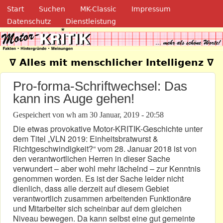
Navigation
Direkt zum Inhalt
Start
Suchen
MK-Classic
Impressum
Datenschutz
Dienstleistung
Motor-Kritik.de
∇ Alles mit menschlicher Intelligenz ∇
Pro-forma-Schriftwechsel: Das
kann ins Auge gehen!
Gespeichert von
wh
am
30 Januar, 2019 - 20:58
Die etwas provokative Motor-KRITIK-Geschichte unter
dem Titel „VLN 2019: Einheitsbratwurst &
Richtgeschwindigkeit?“ vom 28. Januar 2018 ist von
den verantwortlichen Herren in dieser Sache
verwundert – aber wohl mehr lächelnd – zur Kenntnis
genommen worden. Es ist der Sache leider nicht
dienlich, dass alle derzeit auf diesem Gebiet
verantwortlich zusammen arbeitenden Funktionäre
und Mitarbeiter sich scheinbar auf dem gleichen
Niveau bewegen. Da kann selbst eine gut gemeinte