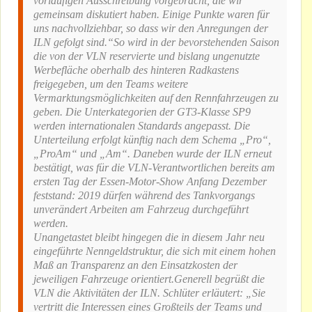
vorläufigen Ausschreibung vorgebracht, die wir
gemeinsam diskutiert haben. Einige Punkte waren für
uns nachvollziehbar, so dass wir den Anregungen der
ILN gefolgt sind.“So wird in der bevorstehenden Saison
die von der VLN reservierte und bislang ungenutzte
Werbefläche oberhalb des hinteren Radkastens
freigegeben, um den Teams weitere
Vermarktungsmöglichkeiten auf den Rennfahrzeugen zu
geben. Die Unterkategorien der GT3-Klasse SP9
werden internationalen Standards angepasst. Die
Unterteilung erfolgt künftig nach dem Schema „Pro“,
„ProAm“ und „Am“. Daneben wurde der ILN erneut
bestätigt, was für die VLN-Verantwortlichen bereits am
ersten Tag der Essen-Motor-Show Anfang Dezember
feststand: 2019 dürfen während des Tankvorgangs
unverändert Arbeiten am Fahrzeug durchgeführt
werden.
Unangetastet bleibt hingegen die in diesem Jahr neu
eingeführte Nenngeldstruktur, die sich mit einem hohen
Maß an Transparenz an den Einsatzkosten der
jeweiligen Fahrzeuge orientiert.Generell begrüßt die
VLN die Aktivitäten der ILN. Schlüter erläutert: „Sie
vertritt die Interessen eines Großteils der Teams und