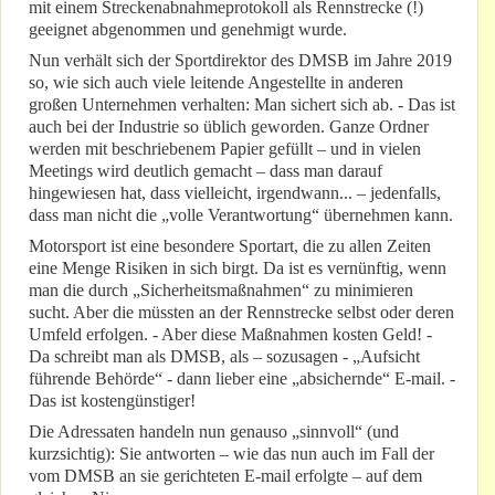
mit einem Streckenabnahmeprotokoll als Rennstrecke (!)
geeignet abgenommen und genehmigt wurde.
Nun verhält sich der Sportdirektor des DMSB im Jahre 2019
so, wie sich auch viele leitende Angestellte in anderen
großen Unternehmen verhalten: Man sichert sich ab. - Das ist
auch bei der Industrie so üblich geworden. Ganze Ordner
werden mit beschriebenem Papier gefüllt – und in vielen
Meetings wird deutlich gemacht – dass man darauf
hingewiesen hat, dass vielleicht, irgendwann... – jedenfalls,
dass man nicht die „volle Verantwortung“ übernehmen kann.
Motorsport ist eine besondere Sportart, die zu allen Zeiten
eine Menge Risiken in sich birgt. Da ist es vernünftig, wenn
man die durch „Sicherheitsmaßnahmen“ zu minimieren
sucht. Aber die müssten an der Rennstrecke selbst oder deren
Umfeld erfolgen. - Aber diese Maßnahmen kosten Geld! -
Da schreibt man als DMSB, als – sozusagen - „Aufsicht
führende Behörde“ - dann lieber eine „absichernde“ E-mail. -
Das ist kostengünstiger!
Die Adressaten handeln nun genauso „sinnvoll“ (und
kurzsichtig): Sie antworten – wie das nun auch im Fall der
vom DMSB an sie gerichteten E-mail erfolgte – auf dem