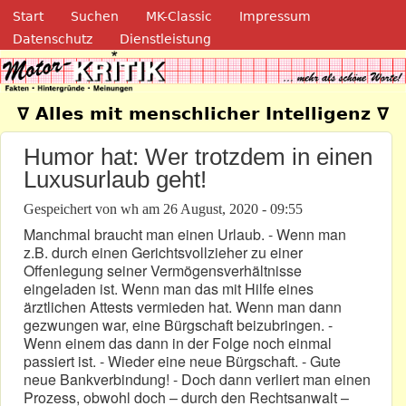
Navigation
Direkt zum Inhalt
Start
Suchen
MK-Classic
Impressum
Datenschutz
Dienstleistung
Motor-Kritik.de
∇ Alles mit menschlicher Intelligenz ∇
Humor hat: Wer trotzdem in einen
Luxusurlaub geht!
Gespeichert von
wh
am
26 August, 2020 - 09:55
Manchmal braucht man einen Urlaub. - Wenn man
z.B. durch einen Gerichtsvollzieher zu einer
Offenlegung seiner Vermögensverhältnisse
eingeladen ist. Wenn man das mit Hilfe eines
ärztlichen Attests vermieden hat. Wenn man dann
gezwungen war, eine Bürgschaft beizubringen. -
Wenn einem das dann in der Folge noch einmal
passiert ist. - Wieder eine neue Bürgschaft. - Gute
neue Bankverbindung! - Doch dann verliert man einen
Prozess, obwohl doch – durch den Rechtsanwalt –