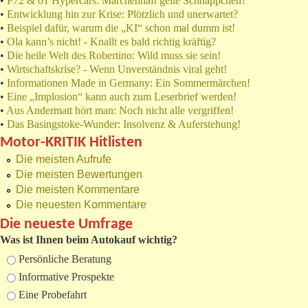
•
P72 & 01 Hypercars: Märchenhaft geile Schnäppchen?
•
Entwicklung hin zur Krise: Plötzlich und unerwartet?
•
Beispiel dafür, warum die „KI“ schon mal dumm ist!
•
Ola kann’s nicht! - Knallt es bald richtig kräftig?
•
Die heile Welt des Robertino: Wild muss sie sein!
•
Wirtschaftskrise? - Wenn Unverständnis viral geht!
•
Informationen Made in Germany: Ein Sommermärchen!
•
Eine „Implosion“ kann auch zum Leserbrief werden!
•
Aus Andermatt hört man: Noch nicht alle vergriffen!
•
Das Basingstoke-Wunder: Insolvenz & Auferstehung!
Motor-KRITIK Hitlisten
Die meisten Aufrufe
Die meisten Bewertungen
Die meisten Kommentare
Die neuesten Kommentare
Die neueste Umfrage
Was ist Ihnen beim Autokauf wichtig?
Auswahlmöglichkeiten
Persönliche Beratung
Informative Prospekte
Eine Probefahrt