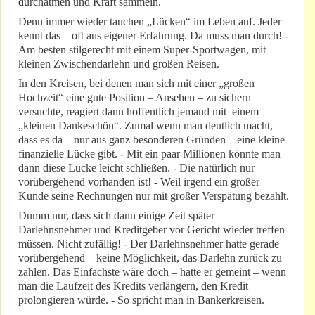
durchatmen und Kraft sammeln.
Denn immer wieder tauchen „Lücken“ im Leben auf. Jeder
kennt das – oft aus eigener Erfahrung. Da muss man durch! -
Am besten stilgerecht mit einem Super-Sportwagen, mit
kleinen Zwischendarlehn und großen Reisen.
In den Kreisen, bei denen man sich mit einer „großen
Hochzeit“ eine gute Position – Ansehen – zu sichern
versuchte, reagiert dann hoffentlich jemand mit einem
„kleinen Dankeschön“. Zumal wenn man deutlich macht,
dass es da – nur aus ganz besonderen Gründen – eine kleine
finanzielle Lücke gibt. - Mit ein paar Millionen könnte man
dann diese Lücke leicht schließen. - Die natürlich nur
vorübergehend vorhanden ist! - Weil irgend ein großer
Kunde seine Rechnungen nur mit großer Verspätung bezahlt.
Dumm nur, dass sich dann einige Zeit später
Darlehnsnehmer und Kreditgeber vor Gericht wieder treffen
müssen. Nicht zufällig! - Der Darlehnsnehmer hatte gerade –
vorübergehend – keine Möglichkeit, das Darlehn zurück zu
zahlen. Das Einfachste wäre doch – hatte er gemeint – wenn
man die Laufzeit des Kredits verlängern, den Kredit
prolongieren würde. - So spricht man in Bankerkreisen.