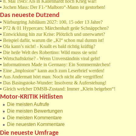
•
8. Mai 1945: Als in Kallenhardt noch Krieg war!
•
Jochen Mass: Der F1-“Malboro“-Mann ist gestorben!
Das neueste Dutzend
•
Nürburgring Jubiläum 2027: 100, 15 oder 13 Jahre?
•
P72 & 01 Hypercars: Märchenhaft geile Schnäppchen?
•
Entwicklung hin zur Krise: Plötzlich und unerwartet?
•
Beispiel dafür, warum die „KI“ schon mal dumm ist!
•
Ola kann’s nicht! - Knallt es bald richtig kräftig?
•
Die heile Welt des Robertino: Wild muss sie sein!
•
Wirtschaftskrise? - Wenn Unverständnis viral geht!
•
Informationen Made in Germany: Ein Sommermärchen!
•
Eine „Implosion“ kann auch zum Leserbrief werden!
•
Aus Andermatt hört man: Noch nicht alle vergriffen!
•
Das Basingstoke-Wunder: Insolvenz & Auferstehung!
•
Gleich welcher DMSB-Zustand: Immer „Klein beigeben“!
Motor-KRITIK Hitlisten
Die meisten Aufrufe
Die meisten Bewertungen
Die meisten Kommentare
Die neuesten Kommentare
Die neueste Umfrage