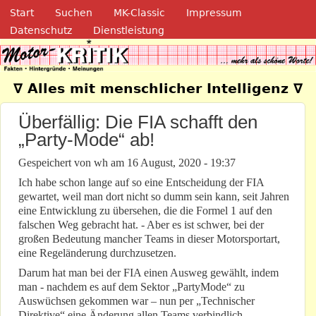
Navigation
Direkt zum Inhalt
Start
Suchen
MK-Classic
Impressum
Datenschutz
Dienstleistung
Motor-Kritik.de
∇ Alles mit menschlicher Intelligenz ∇
Überfällig: Die FIA schafft den
„Party-Mode“ ab!
Gespeichert von
wh
am
16 August, 2020 - 19:37
Ich habe schon lange auf so eine Entscheidung der FIA
gewartet, weil man dort nicht so dumm sein kann, seit Jahren
eine Entwicklung zu übersehen, die die Formel 1 auf den
falschen Weg gebracht hat. - Aber es ist schwer, bei der
großen Bedeutung mancher Teams in dieser Motorsportart,
eine Regeländerung durchzusetzen.
Darum hat man bei der FIA einen Ausweg gewählt, indem
man - nachdem es auf dem Sektor „PartyMode“ zu
Auswüchsen gekommen war – nun per „Technischer
Direktive“ eine Änderung allen Teams verbindlich