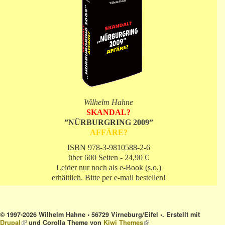
Wilhelm Hahne
SKANDAL?
”NÜRBURGRING 2009”
AFFÄRE?
ISBN 978-3-9810588-2-6
über 600 Seiten - 24,90 €
Leider nur noch als e-Book (s.o.)
erhältlich. Bitte per e-mail bestellen!
© 1997-2026 Wilhelm Hahne • 56729 Virneburg/Eifel •. Erstellt mit
Drupal
(link is external)
und Corolla Theme von
Kiwi Themes
(link is external)