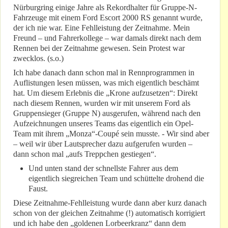
Nürburgring einige Jahre als Rekordhalter für Gruppe-N-
Fahrzeuge mit einem Ford Escort 2000 RS genannt wurde,
der ich nie war. Eine Fehlleistung der Zeitnahme. Mein
Freund – und Fahrerkollege – war damals direkt nach dem
Rennen bei der Zeitnahme gewesen. Sein Protest war
zwecklos. (s.o.)
Ich habe danach dann schon mal in Rennprogrammen in
Auflistungen lesen müssen, was mich eigentlich beschämt
hat. Um diesem Erlebnis die „Krone aufzusetzen“: Direkt
nach diesem Rennen, wurden wir mit unserem Ford als
Gruppensieger (Gruppe N) ausgerufen, während nach den
Aufzeichnungen unseres Teams das eigentlich ein Opel-
Team mit ihrem „Monza“-Coupé sein musste. - Wir sind aber
– weil wir über Lautsprecher dazu aufgerufen wurden –
dann schon mal „aufs Treppchen gestiegen“.
Und unten stand der schnellste Fahrer aus dem
eigentlich siegreichen Team und schüttelte drohend die
Faust.
Diese Zeitnahme-Fehlleistung wurde dann aber kurz danach
schon von der gleichen Zeitnahme (!) automatisch korrigiert
und ich habe den „goldenen Lorbeerkranz“ dann dem