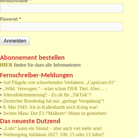
Benutzername
*
Passwort
*
Abonnement bestellen
HIER
finden Sie dazu alle Informationen
Fernschreiber-Meldungen
•
Auf Flügeln von schwebenden Verfahren: „Capricorn 01“
•
„Wild. Verwegen.“ - wäre schon DER Titel. Aber… -
•
Altersdiskriminierung? - Zu alt für „TikTok“?
•
Deutscher Bundestag hat nur „geringe Verspätung“!
•
8. Mai 1945: Als in Kallenhardt noch Krieg war!
•
Jochen Mass: Der F1-“Malboro“-Mann ist gestorben!
Das neueste Dutzend
•
„Lido“ kann ein Strand – aber auch viel mehr sein!
•
Nürburgring Jubiläum 2027: 100, 15 oder 13 Jahre?