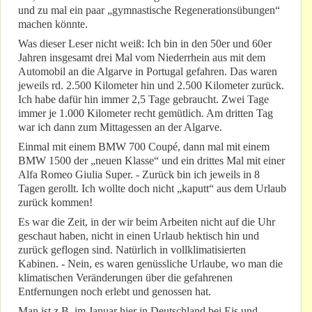
und zu mal ein paar „gymnastische Regenerationsübungen“
machen könnte.
Was dieser Leser nicht weiß: Ich bin in den 50er und 60er
Jahren insgesamt drei Mal vom Niederrhein aus mit dem
Automobil an die Algarve in Portugal gefahren. Das waren
jeweils rd. 2.500 Kilometer hin und 2.500 Kilometer zurück.
Ich habe dafür hin immer 2,5 Tage gebraucht. Zwei Tage
immer je 1.000 Kilometer recht gemütlich. Am dritten Tag
war ich dann zum Mittagessen an der Algarve.
Einmal mit einem BMW 700 Coupé, dann mal mit einem
BMW 1500 der „neuen Klasse“ und ein drittes Mal mit einer
Alfa Romeo Giulia Super. - Zurück bin ich jeweils in 8
Tagen gerollt. Ich wollte doch nicht „kaputt“ aus dem Urlaub
zurück kommen!
Es war die Zeit, in der wir beim Arbeiten nicht auf die Uhr
geschaut haben, nicht in einen Urlaub hektisch hin und
zurück geflogen sind. Natürlich in vollklimatisierten
Kabinen. - Nein, es waren genüssliche Urlaube, wo man die
klimatischen Veränderungen über die gefahrenen
Entfernungen noch erlebt und genossen hat.
Man ist z.B. im Januar hier in Deutschland bei Eis und