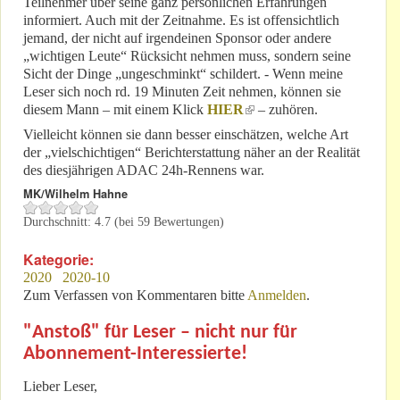
Teilnehmer über seine ganz persönlichen Erfahrungen
informiert. Auch mit der Zeitnahme. Es ist offensichtlich
jemand, der nicht auf irgendeinen Sponsor oder andere
„wichtigen Leute“ Rücksicht nehmen muss, sondern seine
Sicht der Dinge „ungeschminkt“ schildert. - Wenn meine
Leser sich noch rd. 19 Minuten Zeit nehmen, können sie
diesem Mann – mit einem Klick
HIER
(link is external)
– zuhören.
Vielleicht können sie dann besser einschätzen, welche Art
der „vielschichtigen“ Berichterstattung näher an der Realität
des diesjährigen ADAC 24h-Rennens war.
MK/Wilhelm Hahne
Durchschnitt:
4.7
(bei
59
Bewertungen)
Kategorie:
2020
2020-10
Zum Verfassen von Kommentaren bitte
Anmelden
.
"Anstoß" für Leser – nicht nur für
Abonnement-Interessierte!
Lieber Leser,