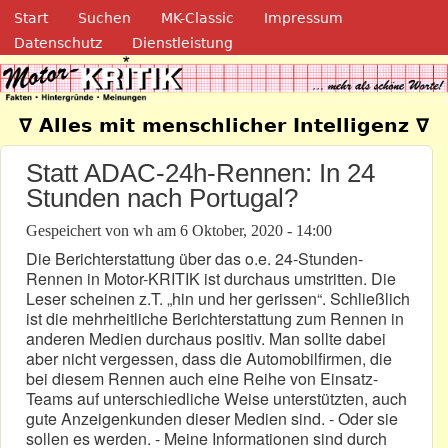
Navigation
Direkt zum Inhalt
Start
Suchen
MK-Classic
Impressum
Datenschutz
Dienstleistung
Motor-Kritik.de
∇ Alles mit menschlicher Intelligenz ∇
Statt ADAC-24h-Rennen: In 24
Stunden nach Portugal?
Gespeichert von
wh
am
6 Oktober, 2020 - 14:00
Die Berichterstattung über das o.e. 24-Stunden-
Rennen in Motor-KRITIK ist durchaus umstritten. Die
Leser scheinen z.T. „hin und her gerissen“. Schließlich
ist die mehrheitliche Berichterstattung zum Rennen in
anderen Medien durchaus positiv. Man sollte dabei
aber nicht vergessen, dass die Automobilfirmen, die
bei diesem Rennen auch eine Reihe von Einsatz-
Teams auf unterschiedliche Weise unterstützten, auch
gute Anzeigenkunden dieser Medien sind. - Oder sie
sollen es werden. - Meine Informationen sind durch