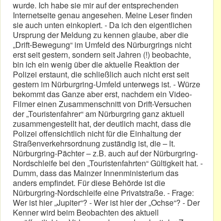
wurde. Ich habe sie mir auf der entsprechenden
Internetseite genau angesehen. Meine Leser finden
sie auch unten einkopiert. - Da ich den eigentlichen
Ursprung der Meldung zu kennen glaube, aber die
„Drift-Bewegung“ im Umfeld des Nürburgrings nicht
erst seit gestern, sondern seit Jahren (!) beobachte,
bin ich ein wenig über die aktuelle Reaktion der
Polizei erstaunt, die schließlich auch nicht erst seit
gestern im Nürburgring-Umfeld unterwegs ist. - Würze
bekommt das Ganze aber erst, nachdem ein Video-
Filmer einen Zusammenschnitt von Drift-Versuchen
der „Touristenfahrer“ am Nürburgring ganz aktuell
zusammengestellt hat, der deutlich macht, dass die
Polizei offensichtlich nicht für die Einhaltung der
Straßenverkehrsordnung zuständig ist, die – lt.
Nürburgring-Pächter – z.B. auch auf der Nürburgring-
Nordschleife bei den „Touristenfahrten“ Gültigkeit hat. -
Dumm, dass das Mainzer Innenministerium das
anders empfindet. Für diese Behörde ist die
Nürburgring-Nordschleife eine Privatstraße. - Frage:
Wer ist hier „Jupiter“? - Wer ist hier der „Ochse“? - Der
Kenner wird beim Beobachten des aktuell