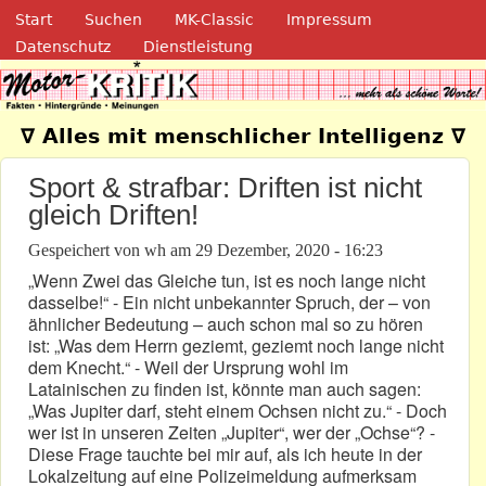
Navigation
Direkt zum Inhalt
Start
Suchen
MK-Classic
Impressum
Datenschutz
Dienstleistung
Motor-Kritik.de
∇ Alles mit menschlicher Intelligenz ∇
Sport & strafbar: Driften ist nicht
gleich Driften!
Gespeichert von
wh
am
29 Dezember, 2020 - 16:23
„Wenn Zwei das Gleiche tun, ist es noch lange nicht
dasselbe!“ - Ein nicht unbekannter Spruch, der – von
ähnlicher Bedeutung – auch schon mal so zu hören
ist: „Was dem Herrn geziemt, geziemt noch lange nicht
dem Knecht.“ - Weil der Ursprung wohl im
Latainischen zu finden ist, könnte man auch sagen:
„Was Jupiter darf, steht einem Ochsen nicht zu.“ - Doch
wer ist in unseren Zeiten „Jupiter“, wer der „Ochse“? -
Diese Frage tauchte bei mir auf, als ich heute in der
Lokalzeitung auf eine Polizeimeldung aufmerksam