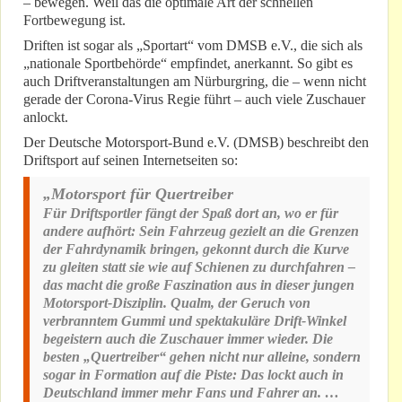
– bewegen. Weil das die optimale Art der schnellen
Fortbewegung ist.
Driften ist sogar als „Sportart“ vom DMSB e.V., die sich als
„nationale Sportbehörde“ empfindet, anerkannt. So gibt es
auch Driftveranstaltungen am Nürburgring, die – wenn nicht
gerade der Corona-Virus Regie führt – auch viele Zuschauer
anlockt.
Der Deutsche Motorsport-Bund e.V. (DMSB) beschreibt den
Driftsport auf seinen Internetseiten so:
„Motorsport für Quertreiber
Für Driftsportler fängt der Spaß dort an, wo er für
andere aufhört: Sein Fahrzeug gezielt an die Grenzen
der Fahrdynamik bringen, gekonnt durch die Kurve
zu gleiten statt sie wie auf Schienen zu durchfahren –
das macht die große Faszination aus in dieser jungen
Motorsport-Disziplin. Qualm, der Geruch von
verbranntem Gummi und spektakuläre Drift-Winkel
begeistern auch die Zuschauer immer wieder. Die
besten „Quertreiber“ gehen nicht nur alleine, sondern
sogar in Formation auf die Piste: Das lockt auch in
Deutschland immer mehr Fans und Fahrer an. …