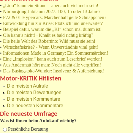
•
„Lido“ kann ein Strand – aber auch viel mehr sein!
•
Nürburgring Jubiläum 2027: 100, 15 oder 13 Jahre?
•
P72 & 01 Hypercars: Märchenhaft geile Schnäppchen?
•
Entwicklung hin zur Krise: Plötzlich und unerwartet?
•
Beispiel dafür, warum die „KI“ schon mal dumm ist!
•
Ola kann’s nicht! - Knallt es bald richtig kräftig?
•
Die heile Welt des Robertino: Wild muss sie sein!
•
Wirtschaftskrise? - Wenn Unverständnis viral geht!
•
Informationen Made in Germany: Ein Sommermärchen!
•
Eine „Implosion“ kann auch zum Leserbrief werden!
•
Aus Andermatt hört man: Noch nicht alle vergriffen!
•
Das Basingstoke-Wunder: Insolvenz & Auferstehung!
Motor-KRITIK Hitlisten
Die meisten Aufrufe
Die meisten Bewertungen
Die meisten Kommentare
Die neuesten Kommentare
Die neueste Umfrage
Was ist Ihnen beim Autokauf wichtig?
Auswahlmöglichkeiten
Persönliche Beratung