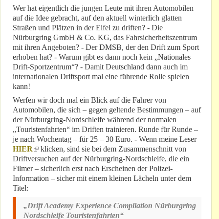
Wer hat eigentlich die jungen Leute mit ihren Automobilen
auf die Idee gebracht, auf den aktuell winterlich glatten
Straßen und Plätzen in der Eifel zu driften? - Die
Nürburgring GmbH & Co. KG, das Fahrsicherheitszentrum
mit ihren Angeboten? - Der DMSB, der den Drift zum Sport
erhoben hat? - Warum gibt es dann noch kein „Nationales
Drift-Sportzentrum“? - Damit Deutschland dann auch im
internationalen Driftsport mal eine führende Rolle spielen
kann!
Werfen wir doch mal ein Blick auf die Fahrer von
Automobilen, die sich – gegen geltende Bestimmungen – auf
der Nürburgring-Nordschleife während der normalen
„Touristenfahrten“ im Driften trainieren. Runde für Runde –
je nach Wochentag – für 25 – 30 Euro. - Wenn meine Leser
HIER
(link is external)
klicken, sind sie bei dem Zusammenschnitt von
Driftversuchen auf der Nürburgring-Nordschleife, die ein
Filmer – sicherlich erst nach Erscheinen der Polizei-
Information – sicher mit einem kleinen Lächeln unter dem
Titel:
„Drift Academy Experience Compilation Nürburgring
Nordschleife Touristenfahrten“