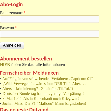
Abo-Login
Benutzername
*
Passwort
*
Abonnement bestellen
HIER
finden Sie dazu alle Informationen
Fernschreiber-Meldungen
•
Auf Flügeln von schwebenden Verfahren: „Capricorn 01“
•
„Wild. Verwegen.“ - wäre schon DER Titel. Aber… -
•
Altersdiskriminierung? - Zu alt für „TikTok“?
•
Deutscher Bundestag hat nur „geringe Verspätung“!
•
8. Mai 1945: Als in Kallenhardt noch Krieg war!
•
Jochen Mass: Der F1-“Malboro“-Mann ist gestorben!
Das neueste Dutzend