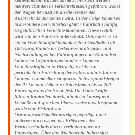
keinesfalls um Kavaliersdelikte. Meistens werden
mehrere Runden in Verkehrskreiseln gefahren, wobei
der Wagen bewusst bis an die Grenze des
Ausbrechens übersteuert wird. In der Folge kommt es
insbesondere bei winterlich glatter Fahrbahn häufig
zu gefährlichen Verkehrssituationen. Diese Gefahr
wird von den Fahrern unterschätzt. Ohne dass es zu
einem Verkehrsunfall kommt, stehen Geldbußen ab
100 Euro, Punkte im Verkehrszentralregister und
Nachschulungen bei Fahranfängern im Raum. Bei
konkreten Gefährdungen anderer kommen
Verkehrsstraftaten in Betracht, welche zur
gerichtlichen Entziehung der Fahrerlaubnis führen
können. Unmittelbar eingesetzte Schwerpunktstreifen
der PI Adenau stellten zu Höchstzeiten bis zu 200
Fahrzeuge aus der Szene fest. Die Polizeikräfte
führten Kontrollen durch, ahndeten konsequent
Verstöße und sprachen Platzverweise aus. Insgesamt
wurde eine Vielzahl von
Ordnungswidrigkeitenanzeigen gefertigt, unter
anderem auch wegen des Erlöschens der
Betriebserlaubnis durch Veränderungen an
Fahrzeugen. Über das Wochenende haben sich