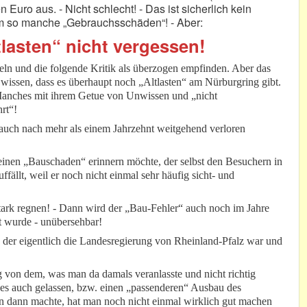
 Euro aus. - Nicht schlecht! - Das ist sicherlich kein
 um so manche „Gebrauchsschäden“! - Aber:
tlasten“ nicht vergessen!
teln und die folgende Kritik als überzogen empfinden. Aber das
u wissen, dass es überhaupt noch „Altlasten“ am Nürburgring gibt.
 Manches mit ihrem Getue von Unwissen und „nicht
rt“!
t auch nach mehr als einem Jahrzehnt weitgehend verloren
inen „Bauschaden“ erinnern möchte, der selbst den Besuchern in
ällt, weil er noch nicht einmal sehr häufig sicht- und
tark regnen! - Dann wird der „Bau-Fehler“ auch noch im Jahre
t wurde - unübersehbar!
der eigentlich die Landesregierung von Rheinland-Pfalz war und
g von dem, was man da damals veranlasste und nicht richtig
es auch gelassen, bzw. einen „passenderen“ Ausbau des
 dann machte, hat man noch nicht einmal wirklich gut machen