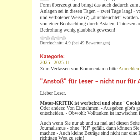
Form überzeugt und bringt das auch dadurch zum A
Anlagen sei in diesen Tagen – zwei Tage lang! -
und verbotener Weise (?) „durchleuchtet“ worden
von einer Beobachtung durch Asiaten, Chinesen au
Bedrohung wenig glaubhaft gewesen!
Durchschnitt:
4.9
(bei
49
Bewertungen)
Kategorie:
2025
2025-11
Zum Verfassen von Kommentaren bitte
Anmelden
"Anstoß" für Leser – nicht nur für
Lieber Leser,
Motor-KRITIK
ist werbefrei und ohne "Cookie
Oder anders: Von Einnahmen. - Ausgaben gibt's gen
entscheiden. - Obwohl: Volltanken ist inzwischen i
Auch wenn Sie nur ab und zu mal auf diesen Seiten
Journalismus - ohne "KI" gefällt, dann können Sie
machen - Auch kleine Beträge sind nicht nur ein
richtigen Weg zu sein!