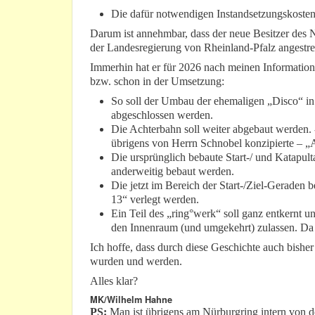
Die dafür notwendigen Instandsetzungskosten
Darum ist annehmbar, dass der neue Besitzer des 
der Landesregierung von Rheinland-Pfalz angestre
Immerhin hat er für 2026 nach meinen Information
bzw. schon in der Umsetzung:
So soll der Umbau der ehemaligen „Disco“ in
abgeschlossen werden.
Die Achterbahn soll weiter abgebaut werden.
übrigens von Herrn Schnobel konzipierte – „
Die ursprünglich bebaute Start-/ und Katapult
anderweitig bebaut werden.
Die jetzt im Bereich der Start-/Ziel-Geraden
13“ verlegt werden.
Ein Teil des „ring°werk“ soll ganz entkernt u
den Innenraum (und umgekehrt) zulassen. Da w
Ich hoffe, dass durch diese Geschichte auch bishe
wurden und werden.
Alles klar?
MK/Wilhelm Hahne
PS:
Man ist übrigens am Nürburgring intern von de