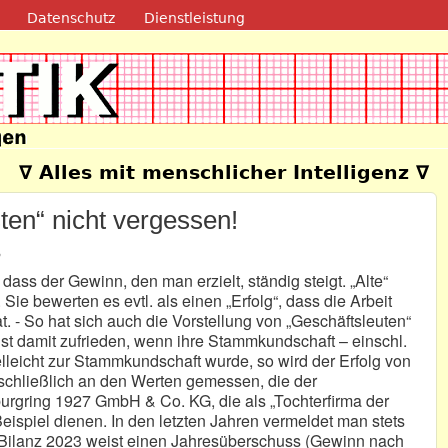
Direkt zum Inhalt
Datenschutz
Dienstleistung
e
∇ Alles mit menschlicher Intelligenz ∇
sten“ nicht vergessen!
3
dass der Gewinn, den man erzielt, ständig steigt. „Alte“
Sie bewerten es evtl. als einen „Erfolg“, dass die Arbeit
 - So hat sich auch die Vorstellung von „Geschäftsleuten“
eist damit zufrieden, wenn ihre Stammkundschaft – einschl.
elleicht zur Stammkundschaft wurde, so wird der Erfolg von
schließlich an den Werten gemessen, die der
rburgring 1927 GmbH & Co. KG, die als „Tochterfirma der
ispiel dienen. In den letzten Jahren vermeldet man stets
e Bilanz 2023 weist einen Jahresüberschuss (Gewinn nach