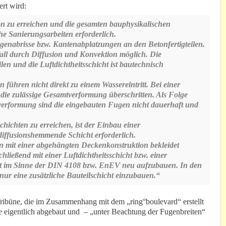
ert wird:
n zu erreichen und die gesamten bauphysikalischen
e Sanierungsarbeiten erforderlich.
genabrisse bzw. Kantenabplatzungen an den Betonfertigteilen.
fall durch Diffusion und Konvektion möglich. Die
en und die Luftdichtheitsschicht ist bautechnisch
ühren nicht direkt zu einem Wassereintritt. Bei einer
die zulässige Gesamtverformung überschritten. Als Folge
verformung sind die eingebauten Fugen nicht dauerhaft und
hichten zu erreichen, ist der Einbau einer
 diffusionshemmende Schicht erforderlich.
n mit einer abgehängten Deckenkonstruktion bekleidet
ließend mit einer Luftdichtheitsschicht bzw. einer
t im Sinne der DIN 4108 bzw. EnEV neu aufzubauen. In den
 nur eine zusätzliche Bauteilschicht einzubauen.“
ribüne, die im Zusammenhang mit dem „ring°boulevard“ erstellt
e eigentlich abgebaut und – „unter Beachtung der Fugenbreiten“