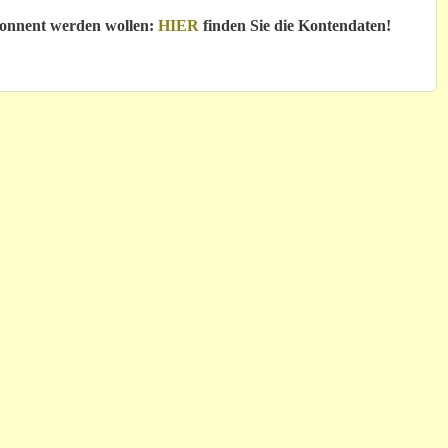
bonnent werden wollen:
HIER
finden Sie die Kontendaten!