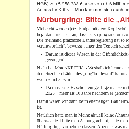
HGB) von 5.958.333 €, also von rd. 6 Millionen
Anlass für Kritik. -. Man kümmert sich auch
Nürburgring: Bitte die „Al
Vielleicht werden jetzt Einige mit dem Kopf schüt
liegt dann mehr daran, dass sie zu jung sind um z
Die rheinland-pfälzische Landesregierung hat so
verantwortlich“, bewusst „unter den Teppich gekeh
Darum ist dieses Wissen in der Öffentlichkei
gegangen!
Nicht bei Motor-KRITIK. - Weshalb ich heute an e
den einzelnen Läden des „ring°boulevard“ kaum auff
wahrnehmbar wird.
Da muss es z.B. schon einige Tage mal sehr s
2025 – mehr als 10 Jahre nachdem er gemach
Damit wären wir dann beim ehemaligen Bauherrn, 
ist.
Natürlich hatte man in Mainz aktuell keine Ahnun
überwachte. Hätte man Ahnung gehabt, hätte man 
Nürburgrings vornehmen lassen. Aber das was man