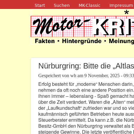
Navigation
Start
Suchen
MK-Classic
Impressum
Motor-Kritik.d
Nürburgring: Bitte die „Altla
Gespeichert von
wh
am
9 November, 2025 - 09:3
Erfolg besteht für „moderne“ Menschen darin, 
nehmen da oft noch eine andere Position ein. 
ihnen immer – lebenslang - Spaß gemacht hat.
über die Zeit verändert. Waren die „Alten“ m
der „Laufkundschaft“ zufrieden war und so vi
kaufmännisch geführten Betrieben heute aus
Steuerberater ermittelt. Da kann z.B. die Nü
Besitz-GmbH den Nürburgring verwaltet als Be
steigende Gewinne. Die letzte veröffentlich