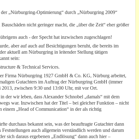
ung der „Nürburgring-Optimierung“ durch „Nürburgring 2009“
Bauschäden nicht geringer macht, die „über die Zeit“ eher größer
- übrigens auch - der Specht hat inzwischen zugeschlagen!
urde, aber auf auch auf Besichtigungen beruht, die bereits im
der aktuell am Nürburgring in leitender Stellung tätigen
annt sein:
tructure & Technical Services.
in der Firma Nürburgring 1927 GmbH & Co. KG, Nürburg arbeitet,
damaligen Gutachters im Auftrag der Nürburgring GmbH (immer
i 2013, zwischen 9:30 und 13:00 Uhr, mit vor Ort.
it in der wir leben, dass Alexander Schnobel „damals“ mit dem
wegs war. Inzwischen hat der Titel – bei gleicher Funktion – nicht
 einem „Head of Communication“ in der als richtig
rfte durchaus bekannt sein, was der beauftragte Gutachter dann
ss Feststellungen auch allgemein verständlich werden und darum
r sich daraus ergebenen „Endlösung“ dann auch hier –