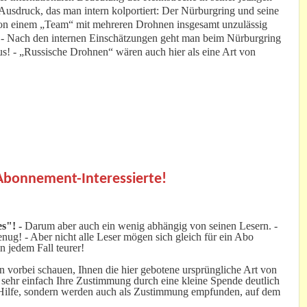
usdruck, das man intern kolportiert: Der Nürburgring und seine
 von einem „Team“ mit mehreren Drohnen insgesamt unzulässig
. - Nach den internen Einschätzungen geht man beim Nürburgring
s! - „Russische Drohnen“ wären auch hier als eine Art von
.
 Abonnement-Interessierte!
s"! -
Darum aber auch ein wenig abhängig von seinen Lesern. -
ug! - Aber nicht alle Leser mögen sich gleich für ein Abo
n jedem Fall teurer!
 vorbei schauen, Ihnen die hier gebotene ursprüngliche Art von
 sehr einfach Ihre Zustimmung durch eine kleine Spende deutlich
e Hilfe, sondern werden auch als Zustimmung empfunden, auf dem