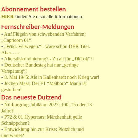
Abonnement bestellen
HIER
finden Sie dazu alle Informationen
Fernschreiber-Meldungen
•
Auf Flügeln von schwebenden Verfahren:
„Capricorn 01“
•
„Wild. Verwegen.“ - wäre schon DER Titel.
Aber… -
•
Altersdiskriminierung? - Zu alt für „TikTok“?
•
Deutscher Bundestag hat nur „geringe
Verspätung“!
•
8. Mai 1945: Als in Kallenhardt noch Krieg war!
•
Jochen Mass: Der F1-“Malboro“-Mann ist
gestorben!
Das neueste Dutzend
•
Nürburgring Jubiläum 2027: 100, 15 oder 13
Jahre?
•
P72 & 01 Hypercars: Märchenhaft geile
Schnäppchen?
•
Entwicklung hin zur Krise: Plötzlich und
unerwartet?