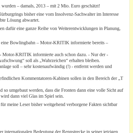
 wurden – damals, 2013 – mit 2 Mio. Euro geschätzt!
Nürburgrings bisher eine vom Insolvenz-Sachwalter im Interesse
bte Lösung abwartet.
en dafür eine ganze Reihe von Weiterentwicklungen in Planung,
 eine Bowlingbahn – Motor-KRITIK informierte bereits –
 - Motor-KRITIK informierte auch schon dazu. - Nur der -
Aufschwung“ soll als „Wahrzeichen“ erhalten bleiben.
anlage soll – sehr kostenaufwändig (!) - entfernt werden und
 befindlichen Kommentatoren-Kabinen sollen in den Bereich der „T
nd so umgebaut werden, dass die Fronten dann eine volle Sicht auf
ird dann viel Glas im Spiel sein.
r für meine Leser bisher weitgehend verborgene Fakten sichtbar
r internationalen Bedeutung der Rennstrecke in seiner jetzigen