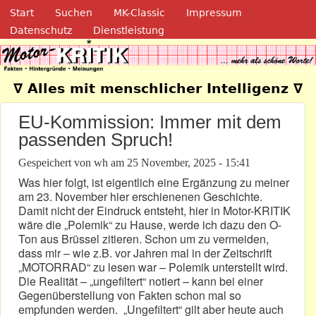
Navigation
Direkt zum Inhalt
Start
Suchen
MK-Classic
Impressum
Datenschutz
Dienstleistung
Motor-Kritik.de
∇ Alles mit menschlicher Intelligenz ∇
EU-Kommission: Immer mit dem
passenden Spruch!
Gespeichert von
wh
am
25 November, 2025 - 15:41
Was hier folgt, ist eigentlich eine Ergänzung zu meiner
am 23. November hier erschienenen Geschichte.
Damit nicht der Eindruck entsteht, hier in Motor-KRITIK
wäre die „Polemik“ zu Hause, werde ich dazu den O-
Ton aus Brüssel zitieren. Schon um zu vermeiden,
dass mir – wie z.B. vor Jahren mal in der Zeitschrift
„MOTORRAD“ zu lesen war – Polemik unterstellt wird.
Die Realität – „ungefiltert“ notiert – kann bei einer
Gegenüberstellung von Fakten schon mal so
empfunden werden. „Ungefiltert“ gilt aber heute auch