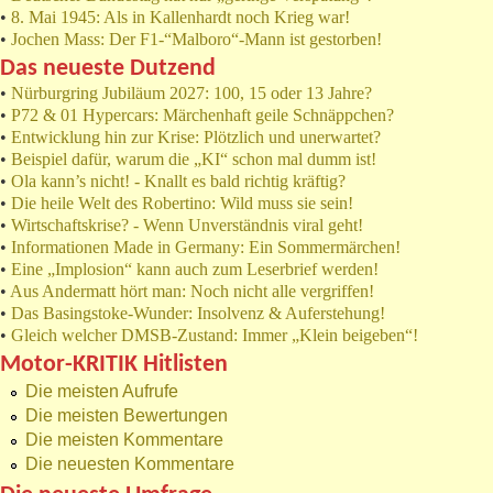
•
8. Mai 1945: Als in Kallenhardt noch Krieg war!
•
Jochen Mass: Der F1-“Malboro“-Mann ist gestorben!
Das neueste Dutzend
•
Nürburgring Jubiläum 2027: 100, 15 oder 13 Jahre?
•
P72 & 01 Hypercars: Märchenhaft geile Schnäppchen?
•
Entwicklung hin zur Krise: Plötzlich und unerwartet?
•
Beispiel dafür, warum die „KI“ schon mal dumm ist!
•
Ola kann’s nicht! - Knallt es bald richtig kräftig?
•
Die heile Welt des Robertino: Wild muss sie sein!
•
Wirtschaftskrise? - Wenn Unverständnis viral geht!
•
Informationen Made in Germany: Ein Sommermärchen!
•
Eine „Implosion“ kann auch zum Leserbrief werden!
•
Aus Andermatt hört man: Noch nicht alle vergriffen!
•
Das Basingstoke-Wunder: Insolvenz & Auferstehung!
•
Gleich welcher DMSB-Zustand: Immer „Klein beigeben“!
Motor-KRITIK Hitlisten
Die meisten Aufrufe
Die meisten Bewertungen
Die meisten Kommentare
Die neuesten Kommentare