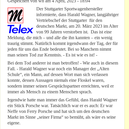
Gespeichert von
wh
am
4 April, 2023 - 18:04
Der Stuttgarter Sportwagenhersteller
informierte, dass Harald Wagner, langjähriger
Vertriebschef der Stuttgarter für den
deutschen Markt, am 20. März 2023 im Alter
von 99 Jahren verstorben ist. Das ist eine
Meldung, die mich – und alle die ihn kannten – ein wenig
traurig stimmt. Natürlich kommt irgendwann der Tag, der für
jeden für uns das Ende bedeutet. Bei so Manchem nimmt
man seinen Tod zur Kenntnis. - Es ist wie es ist! -
Bei dem Tod anderer ist man betroffen! - Wie auch in diesem
Fall. - Harald Wagner war noch ein Manager der „Alten
Schule“, ein Mann, auf dessen Wort man sich verlassen
konnte, dessen Aussagen niemals eine Floskel waren,
sondern immer seinen Gesprächspartner erreichten, weil er
immer als Mensch zu einem Menschen sprach.
Irgendwie hatte man immer das Gefühl, dass Harald Wagner
ein Stück Porsche war. Tatsächlich war er es auch: Er war
Neffe von Ferry Porsche und hat sich um den deutschen
Markt im Sinne „seiner Firma“ so bemüht, als wäre es seine
eigene.