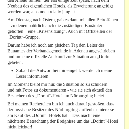
den Anbau führten, der erst einige Zeit später, nach dem
Neubau des eigentlichen Hotels, als Erweiterung angefügt
worden war, also noch relativ jung ist.
Am Dienstag nach Ostern, gab es dann mit allen Betroffenen
– zu denen natürlich auch die zuständigen Bauämter
gehörten – eine „Krisensitzung“. Auch mit Offiziellen der
„Dorint“-Gruppe.
Darum habe ich noch am gleichen Tag den Leiter des
Bauamtes der Verbandsgemeinde in Adenau angeschrieben
und um eine offizielle Auskunft zur Situation am „Dorint“
gebeten.
Sobald die Antwort bei mir eingeht, werde ich meine
Leser informieren.
Im Moment bleibt mir nur. die Situation so zu schildern –
und mit Fotos zu dokumentieren - wie sie sich aktuell den
Besuchern des „Dorint“-Hotel am Nürburgring bietet.
Bei meinen Recherchen bin ich auch darauf gestoßen, dass
der russische Besitzer des Nürburgrings offenbar Interesse
am Kauf des „Dorint“-Hotels hat. - Das macht eine
nüchterne Betrachtung der Ereignisse um das „Dorint“-Hotel
nicht leichter!