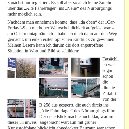
zunächst nur registriert. Es soll aber so auch keine Zufahrt
über das „Alte Fahrerlager“ ins „Neue“ des Nürburgrings
mehr möglich sein.
Nachdem man annehmen konnte, dass „da oben“ der „Car-
Friday“-Stau mit hoher Wahrscheinlichkeit aufgelöst war –
am Ostermontag nämlich – habe ich mich dann auf den Weg
gemacht, um einen ersten optischen Eindruck zu gewinnen.
Meinen Lesern kann ich darum die dort angetroffene
Situation in Wort und Bild so schildern:
Tatsächli
ch war
sogar
schon
die
direkte
Zufahrt
von der
B 258 aus gesperrt, die auch direkt ins
„Alte Fahrerlager“ des Nürburgrings führt.
Der erste Blick machte auch klar, warum
dieser „Hinweis“ angebracht war: Ein mit grüner
Kunststoffplane blickdicht abgedeckter Bauzaun war schon