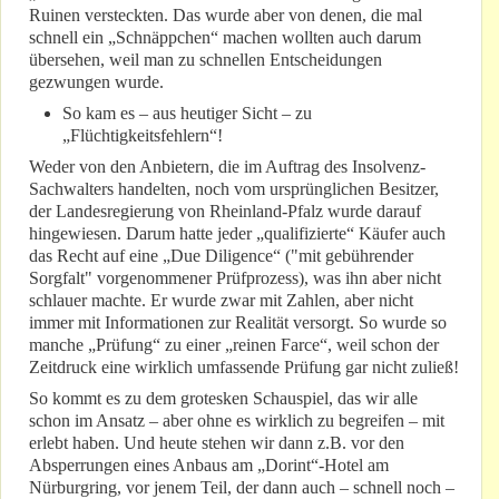
Ruinen versteckten. Das wurde aber von denen, die mal
schnell ein „Schnäppchen“ machen wollten auch darum
übersehen, weil man zu schnellen Entscheidungen
gezwungen wurde.
So kam es – aus heutiger Sicht – zu
„Flüchtigkeitsfehlern“!
Weder von den Anbietern, die im Auftrag des Insolvenz-
Sachwalters handelten, noch vom ursprünglichen Besitzer,
der Landesregierung von Rheinland-Pfalz wurde darauf
hingewiesen. Darum hatte jeder „qualifizierte“ Käufer auch
das Recht auf eine „Due Diligence“ ("mit gebührender
Sorgfalt" vorgenommener Prüfprozess), was ihn aber nicht
schlauer machte. Er wurde zwar mit Zahlen, aber nicht
immer mit Informationen zur Realität versorgt. So wurde so
manche „Prüfung“ zu einer „reinen Farce“, weil schon der
Zeitdruck eine wirklich umfassende Prüfung gar nicht zuließ!
So kommt es zu dem grotesken Schauspiel, das wir alle
schon im Ansatz – aber ohne es wirklich zu begreifen – mit
erlebt haben. Und heute stehen wir dann z.B. vor den
Absperrungen eines Anbaus am „Dorint“-Hotel am
Nürburgring, vor jenem Teil, der dann auch – schnell noch –