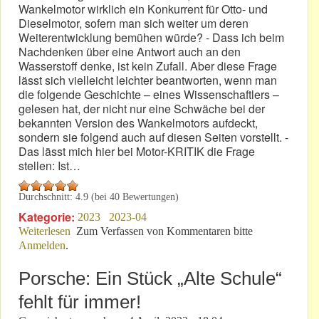
Wankelmotor wirklich ein Konkurrent für Otto- und
Dieselmotor, sofern man sich weiter um deren
Weiterentwicklung bemühen würde? - Dass ich beim
Nachdenken über eine Antwort auch an den
Wasserstoff denke, ist kein Zufall. Aber diese Frage
lässt sich vielleicht leichter beantworten, wenn man
die folgende Geschichte – eines Wissenschaftlers –
gelesen hat, der nicht nur eine Schwäche bei der
bekannten Version des Wankelmotors aufdeckt,
sondern sie folgend auch auf diesen Seiten vorstellt. -
Das lässt mich hier bei Motor-KRITIK die Frage
stellen: Ist…
Durchschnitt:
4.9
(bei
40
Bewertungen)
Kategorie:
2023
2023-04
Weiterlesen
über Das System Wankel schlechter als bisher gedacht?
Zum Verfassen von Kommentaren bitte
Anmelden
.
Porsche: Ein Stück „Alte Schule“
fehlt für immer!