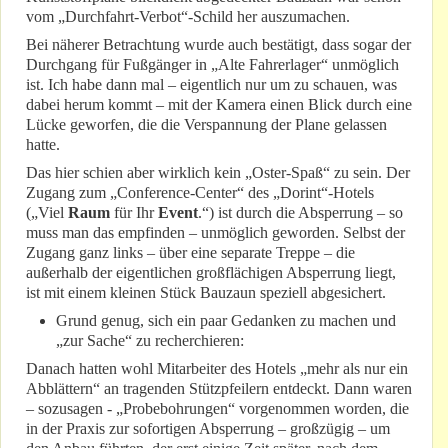
vom „Durchfahrt-Verbot“-Schild her auszumachen.
Bei näherer Betrachtung wurde auch bestätigt, dass sogar der
Durchgang für Fußgänger in „Alte Fahrerlager“ unmöglich
ist. Ich habe dann mal – eigentlich nur um zu schauen, was
dabei herum kommt – mit der Kamera einen Blick durch eine
Lücke geworfen, die die Verspannung der Plane gelassen
hatte.
Das hier schien aber wirklich kein „Oster-Spaß“ zu sein. Der
Zugang zum „Conference-Center“ des „Dorint“-Hotels
(„Viel
Raum
für Ihr
Event
.“) ist durch die Absperrung – so
muss man das empfinden – unmöglich geworden. Selbst der
Zugang ganz links – über eine separate Treppe – die
außerhalb der eigentlichen großflächigen Absperrung liegt,
ist mit einem kleinen Stück Bauzaun speziell abgesichert.
Grund genug, sich ein paar Gedanken zu machen und
„zur Sache“ zu recherchieren:
Danach hatten wohl Mitarbeiter des Hotels „mehr als nur ein
Abblättern“ an tragenden Stützpfeilern entdeckt. Dann waren
– sozusagen - „Probebohrungen“ vorgenommen worden, die
in der Praxis zur sofortigen Absperrung – großzügig – um