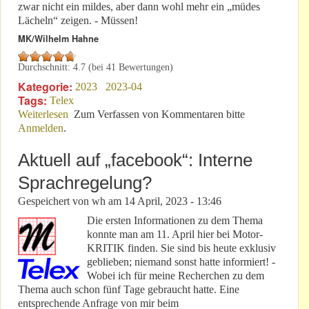
zwar nicht ein mildes, aber dann wohl mehr ein „müdes
Lächeln“ zeigen. - Müssen!
MK/Wilhelm Hahne
Durchschnitt:
4.7
(bei
41
Bewertungen)
Kategorie:
2023
2023-04
Tags:
Telex
Weiterlesen
über Dorint/Boulevard: Wir leben nicht in der
Zum Verfassen von Kommentaren bitte
Anmelden
.
Römerzeit!
Aktuell auf „facebook“: Interne
Sprachregelung?
Gespeichert von
wh
am
14 April, 2023 - 13:46
Die ersten Informationen zu dem Thema
konnte man am 11. April hier bei Motor-
KRITIK finden. Sie sind bis heute exklusiv
geblieben; niemand sonst hatte informiert! -
Wobei ich für meine Recherchen zu dem
Thema auch schon fünf Tage gebraucht hatte. Eine
entsprechende Anfrage von mir beim