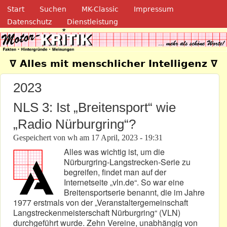
Navigation
Direkt zum Inhalt
Start
Suchen
MK-Classic
Impressum
Datenschutz
Dienstleistung
Motor-Kritik.de
∇ Alles mit menschlicher Intelligenz ∇
2023
NLS 3: Ist „Breitensport“ wie
„Radio Nürburgring“?
Gespeichert von
wh
am
17 April, 2023 - 19:31
Alles was wichtig ist, um die
Nürburgring-Langstrecken-Serie zu
begreifen, findet man auf der
Internetseite „vln.de“. So war eine
Breitensportserie benannt, die im Jahre
1977 erstmals von der „Veranstaltergemeinschaft
Langstreckenmeisterschaft Nürburgring“ (VLN)
durchgeführt wurde. Zehn Vereine, unabhängig von