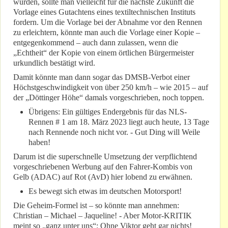
würden, sollte man vielleicht für die nächste Zukunft die
Vorlage eines Gutachtens eines textiltechnischen Instituts
fordern. Um die Vorlage bei der Abnahme vor den Rennen
zu erleichtern, könnte man auch die Vorlage einer Kopie –
entgegenkommend – auch dann zulassen, wenn die
„Echtheit“ der Kopie von einem örtlichen Bürgermeister
urkundlich bestätigt wird.
Damit könnte man dann sogar das DMSB-Verbot einer
Höchstgeschwindigkeit von über 250 km/h – wie 2015 – auf
der „Döttinger Höhe“ damals vorgeschrieben, noch toppen.
Übrigens: Ein gültiges Endergebnis für das NLS-
Rennen # 1 am 18. März 2023 liegt auch heute, 13 Tage
nach Rennende noch nicht vor. - Gut Ding will Weile
haben!
Darum ist die superschnelle Umsetzung der verpflichtend
vorgeschriebenen Werbung auf den Fahrer-Kombis von
Gelb (ADAC) auf Rot (AvD) hier lobend zu erwähnen.
Es bewegt sich etwas im deutschen Motorsport!
Die Geheim-Formel ist – so könnte man annehmen:
Christian – Michael – Jaqueline! - Aber Motor-KRITIK
meint so „ganz unter uns“: Ohne Viktor geht gar nichts!