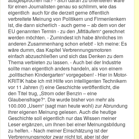
ausgesprochen hat? - Sich daran zu orientieren wäre
für einen Journalisten genau so schlimm, wie das
eigentlich auch für die derzeit gerne öffentlich
verbreitete Meinung von Politikern und Firmenlenkern
ist, die dann sicherlich - auch gerne – ab dem von der
EU genannten Termin - zu den „Mitläufern“ gerechnet
werden möchten. - Zumindest ich habe ähnliches im
anderen Zusammenhang schon erlebt! - Ich meine: Es
wäre dumm, das Kapitel Verbrennungsmotoren
einfach abzuschließen und sich das Denken zu dem
Thema verbieten zu lassen. - Auch bei der Industrie
sollte man eigentlich anders handeln, als von einem
„politischen Kindergarten“ vorgegeben! - Hier in Motor-
KRITIK habe ich mit Hilfe von intelligenten Technikern
vor 11 Jahren (!) eine Geschichte veröffentlicht, die
den Titel trug, „Strom oder Benzin – eine
Glaubensfrage?“. Die wurde bisher von mehr als
100.000 „Usern“ (sagt man heute wohl) zur Abrundung
ihrer eigenen Meinung gelesen. Auch die heutige
Geschichte soll eigentlich nur das Wissen meiner
Leser ergänzen, um ihnen bei einer Meinungsbildung
zu helfen. - Nach meiner Einschätzung ist der
Verbrennungsmotor zwar nicht tot, aber ist der