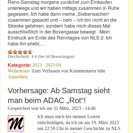
Renn-Samstag morgens zunächst zum Einkaufen
unterwegs und wir haben mittags zusammen in Ruhe
gegessen. Ich habe dann meine „Siebensachen“
zusammen gepackt und – nein – ich bin nicht an die
Strecke gefahren, sondern habe mich dieses Mal
ausschließlich in der Boxengasse bewegt - Mein
Eindruck am Ende des Renntages von NLS 2: Ich
habe ihn erlebt,…
Durchschnitt:
4.6
(bei
64
Bewertungen)
Kategorie:
2023
2023-04
Weiterlesen
über NLS 2: Besuch bei der alten, blondierten VLN-
Zum Verfassen von Kommentaren bitte
Anmelden
.
Dame!
Vorhersage: Ab Samstag sieht
man beim ADAC „Rot“!
Gespeichert von
wh
am
31 März, 2023 - 14:46
Ich muss mich bei meinen Lesern
entschuldigen, da ich sie am 19. März 2023
um 22:59 Uhr in meiner Geschichte zu NLS