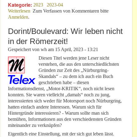
Kategorie:
2023
2023-04
Weiterlesen
über NLS 3: Ist „Breitensport“ wie „Radio
Zum Verfassen von Kommentaren bitte
Anmelden
.
Nürburgring“?
Dorint/Boulevard: Wir leben nicht
in der Römerzeit!
Gespeichert von
wh
am
15 April, 2023 - 13:21
Diesen Titel werden jene Leser nicht
verstehen, die aus den unterschiedlichsten
Gründen zur Zeit des „Nürburgring-
Skandals“ – zu dem ich auch ein Buch
geschrieben habe – diesen
Informationsdienst, „Motor-KRITIK“, noch nicht lesen
konnten. Sie waren vielleicht „damals“ noch zu jung,
interessierten sich weder für Motorsport noch Nürburgring,
hatten einfach andere Interessen. Warum sich für
Hintergründe interessieren? - Warum sollte man sich
bemühen, Informationen aus den verschiedensten Gründen
miteinander zu verknüpfen?
Eigentlich eine Einstellung, mit der sich gut leben lässt.