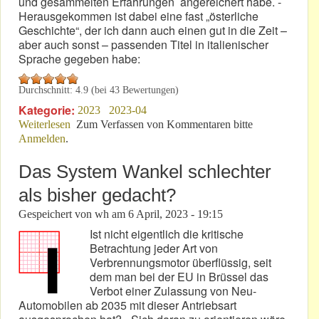
und gesammelten Erfahrungen angereichert habe. -
Herausgekommen ist dabei eine fast „österliche
Geschichte“, der ich dann auch einen gut in die Zeit –
aber auch sonst – passenden Titel in italienischer
Sprache gegeben habe:
Durchschnitt:
4.9
(bei
43
Bewertungen)
Kategorie:
2023
2023-04
Weiterlesen
über Bravissimo Dottore! - Tutto bene! - Tutto perfetto!
Zum Verfassen von Kommentaren bitte
Anmelden
.
Das System Wankel schlechter
als bisher gedacht?
Gespeichert von
wh
am
6 April, 2023 - 19:15
Ist nicht eigentlich die kritische
Betrachtung jeder Art von
Verbrennungsmotor überflüssig, seit
dem man bei der EU in Brüssel das
Verbot einer Zulassung von Neu-
Automobilen ab 2035 mit dieser Antriebsart