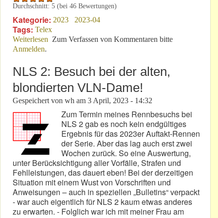
Durchschnitt:
5
(bei
46
Bewertungen)
Kategorie:
2023
2023-04
Tags:
Telex
Weiterlesen
über Porsche: Ein Stück „Alte Schule“ fehlt für immer!
Zum Verfassen von Kommentaren bitte
Anmelden
.
NLS 2: Besuch bei der alten,
blondierten VLN-Dame!
Gespeichert von
wh
am
3 April, 2023 - 14:32
Zum Termin meines Rennbesuchs bei
NLS 2 gab es noch kein endgültiges
Ergebnis für das 2023er Auftakt-Rennen
der Serie. Aber das lag auch erst zwei
Wochen zurück. So eine Auswertung,
unter Berücksichtigung aller Vorfälle, Strafen und
Fehlleistungen, das dauert eben! Bei der derzeitigen
Situation mit einem Wust von Vorschriften und
Anweisungen – auch in speziellen „Bulletins“ verpackt
- war auch eigentlich für NLS 2 kaum etwas anderes
zu erwarten. - Folglich war ich mit meiner Frau am