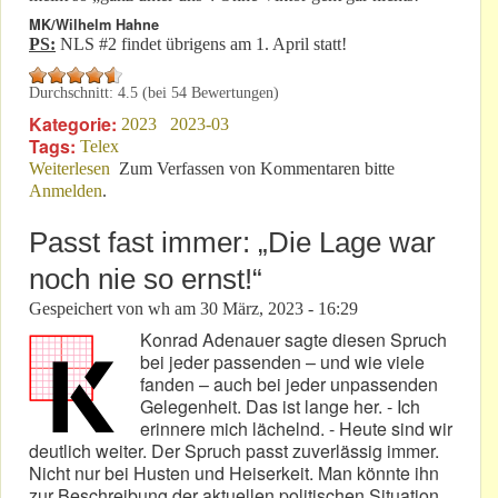
MK/Wilhelm Hahne
PS:
NLS #2 findet übrigens am 1. April statt!
Durchschnitt:
4.5
(bei
54
Bewertungen)
Kategorie:
2023
2023-03
Tags:
Telex
Weiterlesen
über Vorhersage: Ab Samstag sieht man beim ADAC
Zum Verfassen von Kommentaren bitte
Anmelden
.
„Rot“!
Passt fast immer: „Die Lage war
noch nie so ernst!“
Gespeichert von
wh
am
30 März, 2023 - 16:29
Konrad Adenauer sagte diesen Spruch
bei jeder passenden – und wie viele
fanden – auch bei jeder unpassenden
Gelegenheit. Das ist lange her. - Ich
erinnere mich lächelnd. - Heute sind wir
deutlich weiter. Der Spruch passt zuverlässig immer.
Nicht nur bei Husten und Heiserkeit. Man könnte ihn
zur Beschreibung der aktuellen politischen Situation