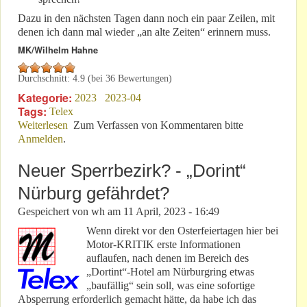
Dazu in den nächsten Tagen dann noch ein paar Zeilen, mit
denen ich dann mal wieder „an alte Zeiten“ erinnern muss.
MK/Wilhelm Hahne
Durchschnitt:
4.9
(bei
36
Bewertungen)
Kategorie:
2023
2023-04
Tags:
Telex
Weiterlesen
über Aktuell auf „facebook“: Interne Sprachregelung?
Zum Verfassen von Kommentaren bitte
Anmelden
.
Neuer Sperrbezirk? - „Dorint“
Nürburg gefährdet?
Gespeichert von
wh
am
11 April, 2023 - 16:49
Wenn direkt vor den Osterfeiertagen hier bei
Motor-KRITIK erste Informationen
auflaufen, nach denen im Bereich des
„Dortint“-Hotel am Nürburgring etwas
„baufällig“ sein soll, was eine sofortige
Absperrung erforderlich gemacht hätte, da habe ich das