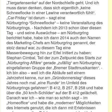
„Tiergartensenke“ auf der Nordschleife geht. Und ich
muss daran denken, dass sich eigentlich „keine
Schneeflocke in einer Lawine verantwortlich fühlt“.
„Car-Friday“ ist darum – sagt eine
Nürburgring-“Schneeflocke“ – keine Veranstaltung des
Nürburgrings. - Nachdem ich 2013 schon über diesen
Tag - und seine Auswüchse – am Nürburgring
berichtet habe, habe ich dann 2014 auch den Namen
des Marketing-Chefs am Nürburgring genannt, der
stolz darauf war, zu diesem Tag eine
Massenbewegung hin zur Eifel initiert zu haben:
Stephan Cimbal, Teil der zum Zeitpunkt des Starts zur
„Nürburgring-Affäre“ gerade „zufällig“ am Nürburgring
eingefallenen Gruppe der „Bremer Stadtmusikanten“. -
Ich bin also – weil ich die Abläufe seit einem
Jahrzehnt kenne, nur am „Gründonnerstag“ dieses
Jahres noch mal „eine Runde“ im Umfeld des
Nürburgrings gefahren“: B 412, B 257, B 258 und habe
über die „50 km/h-Schilder“ auf der B 412 gelächelt.
Danach war ich – wie man so schön sagt – im
„Homeoffice“ und habe die „modernen“ Möglichkeiten
des Internets genutzt, die ich dann mit Erlebnissen