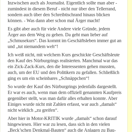
Inzwischen auch als Journalist. Eigentlich sollte man aber -
zumindest in diesem Beruf - nicht nur über den Tellerrand,
sondern auch über den Schreibtischrand hinaus blicken
können. - Was dann aber schon mal Ärger macht!
Es gibt aber auch für viele Andere viele Gründe, jedem
Ärger aus dem Weg zu gehen. Da geht man lieber auf
„Schmusekurs“. Das kommt im Geschäftsleben immer gut an
und „tut niemandem weh“!
Ich weiß nicht, mit welchem Kurs geschickte Geschäftsleute
den Kauf des Nürburgrings realisierten. Manchmal war das
ein Zick-Zack-Kurs, den die Interessenten gehen mussten,
auch, um der EU und den Politikern zu gefallen. Schließlich
ging es um ein scheinbares „Schnäppchen“!
So wurde der Kauf des Nürburgrings jedenfalls dargestellt.
Er war es auch, wenn man dem offiziell genannten Kaufpreis
gegenüber stellt, was man dafür alles erhalten konnte. Aber
Einiges wurde nicht mit Zahlen erfasst, war auch „damals“
nicht wirklich „zu greifen“.
Aber hier in Motor-KRITIK wurde „damals“ schon darauf
hingewiesen. Hier war zu lesen, dass sich in den vielen
„Beck’schen Denkmal-Bauten“ auch die Anlagen zu Bau-