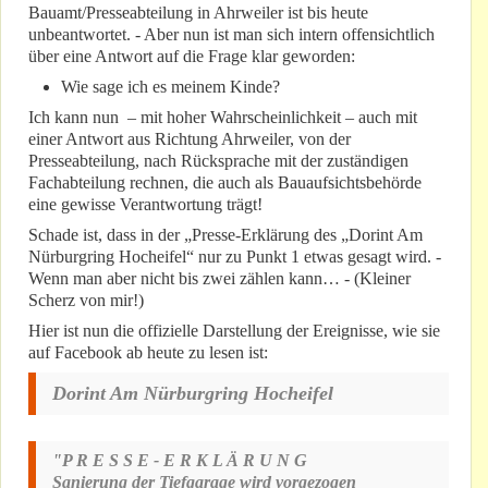
Bauamt/Presseabteilung in Ahrweiler ist bis heute
unbeantwortet. - Aber nun ist man sich intern offensichtlich
über eine Antwort auf die Frage klar geworden:
Wie sage ich es meinem Kinde?
Ich kann nun – mit hoher Wahrscheinlichkeit – auch mit
einer Antwort aus Richtung Ahrweiler, von der
Presseabteilung, nach Rücksprache mit der zuständigen
Fachabteilung rechnen, die auch als Bauaufsichtsbehörde
eine gewisse Verantwortung trägt!
Schade ist, dass in der „Presse-Erklärung des „Dorint Am
Nürburgring Hocheifel“ nur zu Punkt 1 etwas gesagt wird. -
Wenn man aber nicht bis zwei zählen kann… - (Kleiner
Scherz von mir!)
Hier ist nun die offizielle Darstellung der Ereignisse, wie sie
auf Facebook ab heute zu lesen ist:
Dorint Am Nürburgring Hocheifel
"P R E S S E - E R K L Ä R U N G
Sanierung der Tiefgarage wird vorgezogen