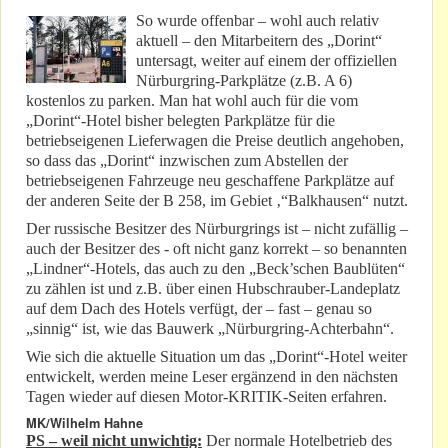
So wurde offenbar – wohl auch relativ
aktuell – den Mitarbeitern des „Dorint“
untersagt, weiter auf einem der offiziellen
Nürburgring-Parkplätze (z.B. A 6)
kostenlos zu parken. Man hat wohl auch für die vom
„Dorint“-Hotel bisher belegten Parkplätze für die
betriebseigenen Lieferwagen die Preise deutlich angehoben,
so dass das „Dorint“ inzwischen zum Abstellen der
betriebseigenen Fahrzeuge neu geschaffene Parkplätze auf
der anderen Seite der B 258, im Gebiet ‚“Balkhausen“ nutzt.
Der russische Besitzer des Nürburgrings ist – nicht zufällig –
auch der Besitzer des - oft nicht ganz korrekt – so benannten
„Lindner“-Hotels, das auch zu den „Beck’schen Baublüten“
zu zählen ist und z.B. über einen Hubschrauber-Landeplatz
auf dem Dach des Hotels verfügt, der – fast – genau so
„sinnig“ ist, wie das Bauwerk „Nürburgring-Achterbahn“.
Wie sich die aktuelle Situation um das „Dorint“-Hotel weiter
entwickelt, werden meine Leser ergänzend in den nächsten
Tagen wieder auf diesen Motor-KRITIK-Seiten erfahren.
MK/Wilhelm Hahne
PS – weil nicht unwichtig:
Der normale Hotelbetrieb des