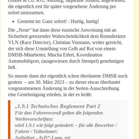
GmbH & Co. KG, Nürburg, Jaqueline Johann, angewiesen,
die eigentlich erst für später vorgesehene Änderung per
sofort umzusetzen.
Gemeint ist: Ganz sofort! - Hurtig, hurtig!
Die „Neue“ hat dann diese russische Anweisung mit an
Sicherheit grenzender Wahrscheinlichkeit dem Renndirektor
VLN (Race Director), Christian Vormann, weiter gereicht,
der sich diese Umstellung von Gelb auf Rot von einem
DMSB-Mitarbeiter, Mischa Eifert, Koordination
Automobilsport, (ausgewiesen durch Stempel) genehmigen
ließ.
So musste dann der eigentlich schon überlastete DMSB noch
gestern – am 30. März 2023 – zu dieser etwas überhastet
vorgenommenen Änderung in der Serien-Ausschreibung
eine Genehmigung erteilen, in der es heißt:
1.9.1 Technisches Reglement Part 2
„
Für den Fahreroverall gelten die folgenden
Werbevorschriften:
wird 1.9.1 wie folgt geändert: – für alle Bewerber /
Fahrer / Teilnehmer:
Aufnäher „AvD“-Logo, rot