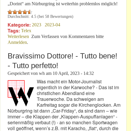
„Dorint“ am Nürburgring ist weiterhin problemlos möglich!
Durchschnitt:
4.5
(bei
58
Bewertungen)
Kategorie:
2023
2023-04
Tags:
Telex
Weiterlesen
über Neuer Sperrbezirk? - „Dorint“ Nürburg
Zum Verfassen von Kommentaren bitte
Anmelden
.
gefährdet?
Bravissimo Dottore! - Tutto bene!
- Tutto perfetto!
Gespeichert von
wh
am
10 April, 2023 - 14:32
Was macht ein Motor-Journalist
eigentlich in der Karwoche? - Das ist im
christlichen Abendland eine
Trauerwoche. Da schweigen am
Karfreitag sogar die Kirchenglocken. Am
Nürburgring ist dann „Car-Friday“, da sind dann – wie
immer – die Klappen der „Klappen-Auspuffanlagen“ -
serienmäßig verbaut (!) - an so manchen Sportwagen
voll geöffnet, wenn’s z.B. mit Karacho, „flat“, durch die