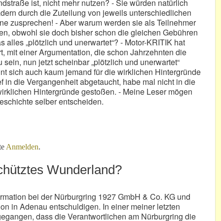
straße ist, nicht mehr nutzen? - Sie würden natürlich
ern durch die Zuteilung von jeweils unterschiedlichen
erne zusprechen! - Aber warum werden sie als Teilnehmer
en, obwohl sie doch bisher schon die gleichen Gebühren
 alles „plötzlich und unerwartet“? - Motor-KRITIK hat
rt, mit einer Argumentation, die schon Jahrzehnten die
sein, nun jetzt scheinbar „plötzlich und unerwartet“
nt sich auch kaum jemand für die wirklichen Hintergründe
ief in die Vergangenheit abgetaucht, habe mal nicht in die
e wirklichen Hintergründe gestoßen. - Meine Leser mögen
eschichte selber entscheiden.
gring diskriminiert?
te
Anmelden
.
schütztes Wunderland?
formation bei der Nürburgring 1927 GmbH & Co. KG und
tion in Adenau entschuldigen. In einer meiner letzten
egangen, dass die Verantwortlichen am Nürburgring die