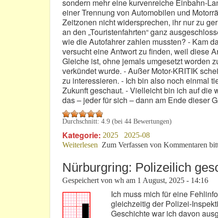
sondern mehr eine kurvenreiche Einbahn-Land
einer Trennung von Automobilen und Motorräd
Zeitzonen nicht widersprechen, ihr nur zu g
an den „Touristenfahrten“ ganz ausgeschloss
wie die Autofahrer zahlen mussten? - Kam das
versucht eine Antwort zu finden, weil diese A
Gleiche ist, ohne jemals umgesetzt worden zu 
verkündet wurde. - Außer Motor-KRITIK schei
zu interessieren. - Ich bin also noch einmal t
Zukunft geschaut. - Vielleicht bin ich auf di
das – jeder für sich – dann am Ende dieser G
Durchschnitt:
4.9
(bei
44
Bewertungen)
Kategorie:
2025
2025-08
Weiterlesen
über Werden Motorradfahrer am Nürbur
Zum Verfassen von Kommentaren bit
Nürburgring: Polizeilich ge
Gespeichert von
wh
am
1 August, 2025 - 14:16
Ich muss mich für eine Fehlin
gleichzeitig der Polizei-Inspek
Geschichte war ich davon ausg