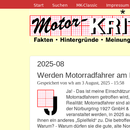
Navigation
Start
Suchen
MK-Classic
Impressum
Motor-Kritik.d
2025-08
Werden Motorradfahrer am N
Gespeichert von
wh
am
3 August, 2025 - 15:58
Ja! - Das ist meine Einschätzun
Motorradfahrern getroffen wird, 
Realität: Motorradfahrer sind al
der Nürburgring 1927 GmbH & 
veranstaltet werden, in 2025 a
ihnen ein anderes „Spielfeld“ zu. Die betroffe
Warum? - Warum dürfen sie die gute, alte Nor