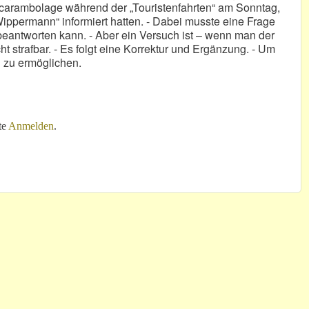
ncarambolage während der „Touristenfahrten“ am Sonntag,
Wippermann“ informiert hatten. - Dabei musste eine Frage
 beantworten kann. - Aber ein Versuch ist – wenn man der
t strafbar. - Es folgt eine Korrektur und Ergänzung. - Um
 zu ermöglichen.
ztes Wunderland?
te
Anmelden
.