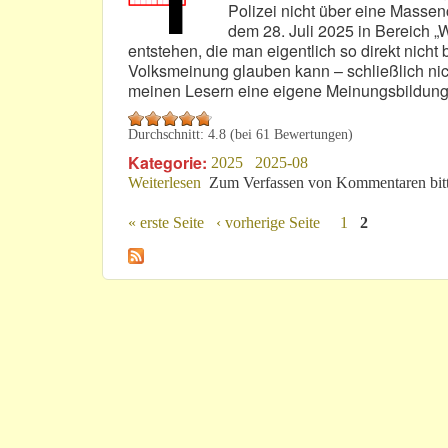
Polizei nicht über eine Masse
dem 28. Juli 2025 in Bereich „
entstehen, die man eigentlich so direkt nicht
Volksmeinung glauben kann – schließlich nich
meinen Lesern eine eigene Meinungsbildung
Durchschnitt:
4.8
(bei
61
Bewertungen)
Kategorie:
2025
2025-08
Weiterlesen
über Nürburgring: Polizeilich geschüt
Zum Verfassen von Kommentaren bit
« erste Seite
‹ vorherige Seite
1
2
Seiten