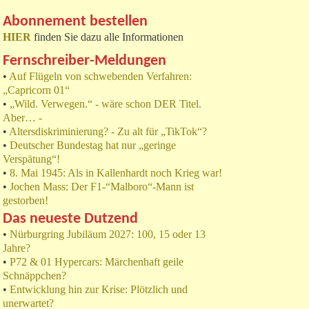
Abonnement bestellen
HIER
finden Sie dazu alle Informationen
Fernschreiber-Meldungen
•
Auf Flügeln von schwebenden Verfahren:
„Capricorn 01“
•
„Wild. Verwegen.“ - wäre schon DER Titel.
Aber… -
•
Altersdiskriminierung? - Zu alt für „TikTok“?
•
Deutscher Bundestag hat nur „geringe
Verspätung“!
•
8. Mai 1945: Als in Kallenhardt noch Krieg war!
•
Jochen Mass: Der F1-“Malboro“-Mann ist
gestorben!
Das neueste Dutzend
•
Nürburgring Jubiläum 2027: 100, 15 oder 13
Jahre?
•
P72 & 01 Hypercars: Märchenhaft geile
Schnäppchen?
•
Entwicklung hin zur Krise: Plötzlich und
unerwartet?