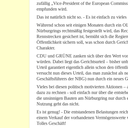
zufällig „Vice-President of the European Commis
empfunden wird.
Das ist natürlich nicht so. - Es ist einfach zu vieles
Während schon seit einigen Monaten durch ein OL
Nürburgrings rechtmäßig festgestellt wird, das Rec
Rennstrecken gesichert ist, bemüht sich die Regie
Öffentlichkeit sichern soll, was schon durch Gericht
Charakter.
CDU und GRÜNE zanken sich über den Wert von Gu
würden. Dabei liegt das Gerichtsurteil – bisher un
Urteil garantiert eigentlich allein schon den öff
versucht nun dieses Urteil, das man zunächst als n
Geschäftsführers der NBG) nun durch ein neues Ge
Vieles bei diesen politisch motivierten Aktionen
dazu zu rechnen - soll einfach nur über die ents
die unsinnigen Bauten am Nürburgring nur durch e
Nutzung geht das nicht.
Es ist genug! - Die entstandenen Belastungen rei
einem Verkauf der vorhandenen Vermögenswerte v
Tolles Geschäft!