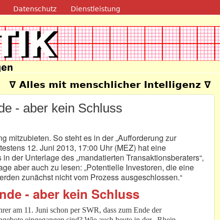
Direkt zum Inhalt
Datenschutz
Dienstleistung
e
∇ Alles mit menschlicher Intelligenz ∇
nde - aber kein Schluss
ng mitzubieten. So steht es in der „Aufforderung zur
estens 12. Juni 2013, 17:00 Uhr (MEZ) hat eine
 in der Unterlage des „mandatierten Transaktionsberaters“,
age aber auch zu lesen: „Potentielle Investoren, die eine
erden zunächst nicht vom Prozess ausgeschlossen.“
Ende - aber kein Schluss
hrer am 11. Juni schon per SWR, dass zum Ende der
ngebote eingegangen sind? Wie auch heute in der „Rhein-