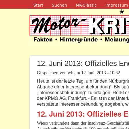
Navigation
Start
Suchen
MK-Classic
Impressum
Motor-Kritik.d
12. Juni 2013: Offizielles E
Gespeichert von
wh
am
12 Juni, 2013 - 10:32
Heute ist der letzte Tag, um für den Nürburgri
Abgabe einer Interessenbekundung“. Bis spät
„Interessensbekundung“ zu erfolgen. Heißt es
der KPMG AG, Frankfurt. - Es ist in der Unterl
verspätete Interessenbekundung abgeben, w
12. Juni 2013: Offizielles 
Wieso verkündete dann der Insolvenz-Geschäftsfü
Ausschreibungfrist mehr als 100 unverbindliche A