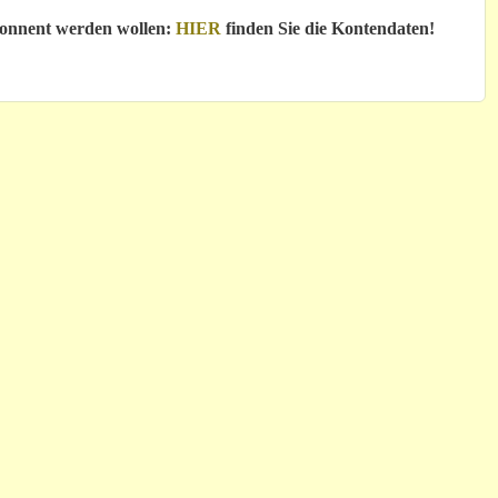
bonnent werden wollen:
HIER
finden Sie die Kontendaten!