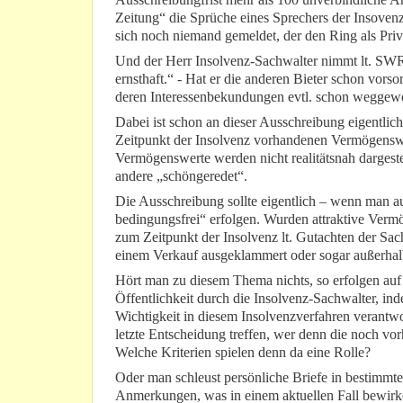
Zeitung“ die Sprüche eines Sprechers der Insoven
sich noch niemand gemeldet, der den Ring als Priv
Und der Herr Insolvenz-Sachwalter nimmt lt. SWR
ernsthaft.“ - Hat er die anderen Bieter schon vorso
deren Interessenbekundungen evtl. schon weggew
Dabei ist schon an dieser Ausschreibung eigentlich g
Zeitpunkt der Insolvenz vorhandenen Vermögens
Vermögenswerte werden nicht realitätsnah dargest
andere „schöngeredet“.
Die Ausschreibung sollte eigentlich – wenn man auf
bedingungsfrei“ erfolgen. Wurden attraktive Vermö
zum Zeitpunkt der Insolvenz lt. Gutachten der Sa
einem Verkauf ausgeklammert oder sogar außerhalb
Hört man zu diesem Thema nichts, so erfolgen auf
Öffentlichkeit durch die Insolvenz-Sachwalter, i
Wichtigkeit in diesem Insolvenzverfahren verantwo
letzte Entscheidung treffen, wer denn die noch vo
Welche Kriterien spielen denn da eine Rolle?
Oder man schleust persönliche Briefe in bestimmte 
Anmerkungen, was in einem aktuellen Fall bewirke