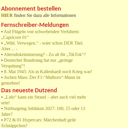
Abonnement bestellen
HIER
finden Sie dazu alle Informationen
Fernschreiber-Meldungen
•
Auf Flügeln von schwebenden Verfahren:
„Capricorn 01“
•
„Wild. Verwegen.“ - wäre schon DER Titel.
Aber… -
•
Altersdiskriminierung? - Zu alt für „TikTok“?
•
Deutscher Bundestag hat nur „geringe
Verspätung“!
•
8. Mai 1945: Als in Kallenhardt noch Krieg war!
•
Jochen Mass: Der F1-“Malboro“-Mann ist
gestorben!
Das neueste Dutzend
•
„Lido“ kann ein Strand – aber auch viel mehr
sein!
•
Nürburgring Jubiläum 2027: 100, 15 oder 13
Jahre?
•
P72 & 01 Hypercars: Märchenhaft geile
Schnäppchen?