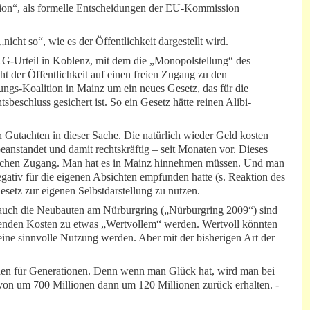
sion“, als formelle Entscheidungen der EU-Kommission
 „nicht so“, wie es der Öffentlichkeit dargestellt wird.
G-Urteil in Koblenz, mit dem die „Monopolstellung“ des
ht der Öffentlichkeit auf einen freien Zugang zu den
rungs-Koalition in Mainz um ein neues Gesetz, das für die
sbeschluss gesichert ist. So ein Gesetz hätte reinen Alibi-
tachten in dieser Sache. Die natürlich wieder Geld kosten
beanstandet und damit rechtskräftig – seit Monaten vor. Dieses
entlichen Zugang. Man hat es in Mainz hinnehmen müssen. Und man
egativ für die eigenen Absichten empfunden hatte (s. Reaktion des
setz zur eigenen Selbstdarstellung zu nutzen.
 – auch die Neubauten am Nürburgring („Nürburgring 2009“) sind
tehenden Kosten zu etwas „Wertvollem“ werden. Wertvoll könnten
ine sinnvolle Nutzung werden. Aber mit der bisherigen Art der
chen für Generationen. Denn wenn man Glück hat, wird man bei
on um 700 Millionen dann um 120 Millionen zurück erhalten. -