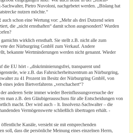
z-Sachwalter, Pietro Nuvoloni, nachgebetet werden. „Bislang hat
atstrecke nutzen möchte.“
 auch schon eine Wertung vor: „Mehr als drei Dutzend seien
rtiert, die „nicht ernsthaften“ damit schon ausgesondert? Wurden
orfen?
arnichts wirklich ernsthaft. Sie stellt z.B. nicht alle zum
werte der Nürburgring GmbH zum Verkauf. Andere
ellt, bekannte Wertminderungen werden nicht genannt. Wieder
 die EU hört - „diskriminierungsfrei, transparent und
gensteile, wie z.B. das Fahrsicherheitszentrum an Nürburgring,
chwalter zu 41 Prozent im Besitz der Nürburgring GmbH, von
 eines jeden Bietverfahrens „verschachert“?
 der anderen Seite immer wieder Beeinflussungsversuche der
ndem man z.B. den Gläubigerausschuss für alle Entscheidungen von
rtlich macht. Der wird auch – lt. Insolvenz-Sachwalter – die
rhandenden Vermögenswerte schließlich übertragen erhält. -
öffentliche Kanäle, versieht sie mit entsprechenden
n soll, dass die persönliche Meinung eines einzelnen Herrn,