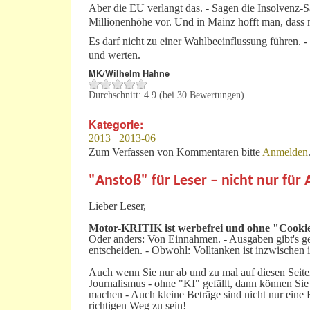
Aber die EU verlangt das. - Sagen die Insolvenz-S
Millionenhöhe vor. Und in Mainz hofft man, dass
Es darf nicht zu einer Wahlbeeinflussung führen. -
und werten.
MK/Wilhelm Hahne
Durchschnitt:
4.9
(bei
30
Bewertungen)
Kategorie:
2013
2013-06
Zum Verfassen von Kommentaren bitte
Anmelden
"Anstoß" für Leser – nicht nur für
Lieber Leser,
Motor-KRITIK
ist werbefrei und ohne "Cookie
Oder anders: Von Einnahmen. - Ausgaben gibt's gen
entscheiden. - Obwohl: Volltanken ist inzwischen i
Auch wenn Sie nur ab und zu mal auf diesen Seiten
Journalismus - ohne "KI" gefällt, dann können Sie
machen - Auch kleine Beträge sind nicht nur ein
richtigen Weg zu sein!