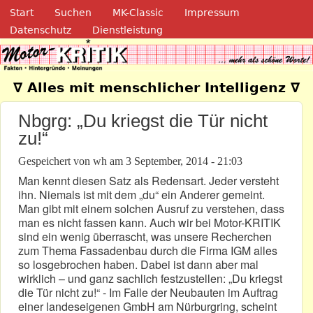
Navigation
Direkt zum Inhalt
Start
Suchen
MK-Classic
Impressum
Datenschutz
Dienstleistung
Motor-Kritik.de
∇ Alles mit menschlicher Intelligenz ∇
Nbgrg: „Du kriegst die Tür nicht
zu!“
Gespeichert von
wh
am
3 September, 2014 - 21:03
Man kennt diesen Satz als Redensart. Jeder versteht
ihn. Niemals ist mit dem „du“ ein Anderer gemeint.
Man gibt mit einem solchen Ausruf zu verstehen, dass
man es nicht fassen kann. Auch wir bei Motor-KRITIK
sind ein wenig überrascht, was unsere Recherchen
zum Thema Fassadenbau durch die Firma IGM alles
so losgebrochen haben. Dabei ist dann aber mal
wirklich – und ganz sachlich festzustellen: „Du kriegst
die Tür nicht zu!“ - Im Falle der Neubauten im Auftrag
einer landeseigenen GmbH am Nürburgring, scheint