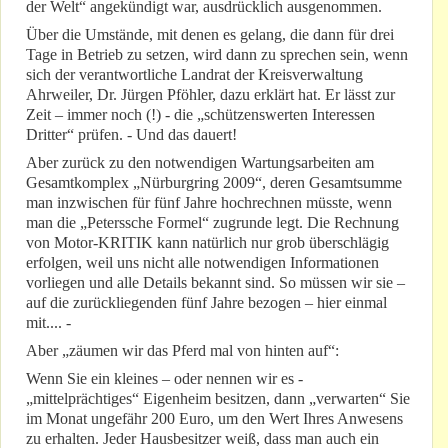
der Welt“ angekündigt war, ausdrücklich ausgenommen.
Über die Umstände, mit denen es gelang, die dann für drei
Tage in Betrieb zu setzen, wird dann zu sprechen sein, wenn
sich der verantwortliche Landrat der Kreisverwaltung
Ahrweiler, Dr. Jürgen Pföhler, dazu erklärt hat. Er lässt zur
Zeit – immer noch (!) - die „schützenswerten Interessen
Dritter“ prüfen. - Und das dauert!
Aber zurück zu den notwendigen Wartungsarbeiten am
Gesamtkomplex „Nürburgring 2009“, deren Gesamtsumme
man inzwischen für fünf Jahre hochrechnen müsste, wenn
man die „Peterssche Formel“ zugrunde legt. Die Rechnung
von Motor-KRITIK kann natürlich nur grob überschlägig
erfolgen, weil uns nicht alle notwendigen Informationen
vorliegen und alle Details bekannt sind. So müssen wir sie –
auf die zurückliegenden fünf Jahre bezogen – hier einmal
mit.... -
Aber „zäumen wir das Pferd mal von hinten auf“:
Wenn Sie ein kleines – oder nennen wir es -
„mittelprächtiges“ Eigenheim besitzen, dann „verwarten“ Sie
im Monat ungefähr 200 Euro, um den Wert Ihres Anwesens
zu erhalten. Jeder Hausbesitzer weiß, dass man auch ein