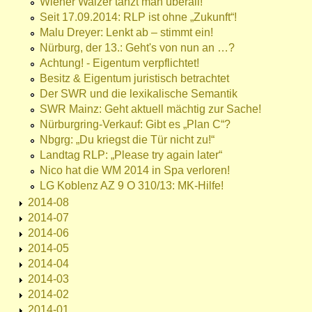
Wiener Walzer tanzt man überall!
Seit 17.09.2014: RLP ist ohne „Zukunft“!
Malu Dreyer: Lenkt ab – stimmt ein!
Nürburg, der 13.: Geht's von nun an …?
Achtung! - Eigentum verpflichtet!
Besitz & Eigentum juristisch betrachtet
Der SWR und die lexikalische Semantik
SWR Mainz: Geht aktuell mächtig zur Sache!
Nürburgring-Verkauf: Gibt es „Plan C“?
Nbgrg: „Du kriegst die Tür nicht zu!“
Landtag RLP: „Please try again later“
Nico hat die WM 2014 in Spa verloren!
LG Koblenz AZ 9 O 310/13: MK-Hilfe!
2014-08
2014-07
2014-06
2014-05
2014-04
2014-03
2014-02
2014-01