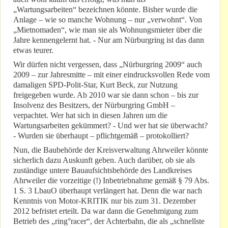
„Wartungsarbeiten“ bezeichnen könnte. Bisher wurde die
Anlage – wie so manche Wohnung – nur „verwohnt“. Von
„Mietnomaden“, wie man sie als Wohnungsmieter über die
Jahre kennengelernt hat. - Nur am Nürburgring ist das dann
etwas teurer.
Wir dürfen nicht vergessen, dass „Nürburgring 2009“ auch
2009 – zur Jahresmitte – mit einer eindrucksvollen Rede vom
damaligen SPD-Polit-Star, Kurt Beck, zur Nutzung
freigegeben wurde. Ab 2010 war sie dann schon – bis zur
Insolvenz des Besitzers, der Nürburgring GmbH –
verpachtet. Wer hat sich in diesen Jahren um die
Wartungsarbeiten gekümmert? - Und wer hat sie überwacht?
- Wurden sie überhaupt – pflichtgemäß – protokolliert?
Nun, die Baubehörde der Kreisverwaltung Ahrweiler könnte
sicherlich dazu Auskunft geben. Auch darüber, ob sie als
zuständige untere Bauaufsichtsbehörde des Landkreises
Ahrweiler die vorzeitige (!) Inbetriebnahme gemäß § 79 Abs.
1 S. 3 LbauO überhaupt verlängert hat. Denn die war nach
Kenntnis von Motor-KRITIK nur bis zum 31. Dezember
2012 befristet erteilt. Da war dann die Genehmigung zum
Betrieb des „ring°racer“, der Achterbahn, die als „schnellste