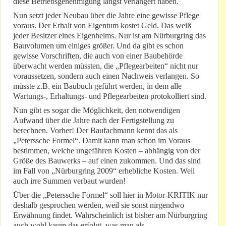
diese Betriebsgenehmigung längst verlängert haben.
Nun setzt jeder Neubau über die Jahre eine gewisse Pflege
voraus. Der Erhalt von Eigentum kostet Geld. Das weiß
jeder Besitzer eines Eigenheims. Nur ist am Nürburgring das
Bauvolumen um einiges größer. Und da gibt es schon
gewisse Vorschriften, die auch von einer Baubehörde
überwacht werden müssten, die „Pflegearbeiten“ nicht nur
voraussetzen, sondern auch einen Nachweis verlangen. So
müsste z.B. ein Baubuch geführt werden, in dem alle
Wartungs-, Erhaltungs- und Pflegearbeiten protokolliert sind.
Nun gibt es sogar die Möglichkeit, den notwendigen
Aufwand über die Jahre nach der Fertigstellung zu
berechnen. Vorher! Der Baufachmann kennt das als
„Peterssche Formel“. Damit kann man schon im Voraus
bestimmen, welche ungefähren Kosten – abhängig von der
Größe des Bauwerks – auf einen zukommen. Und das sind
im Fall von „Nürburgring 2009“ erhebliche Kosten. Weil
auch irre Summen verbaut wurden!
Über die „Peterssche Formel“ soll hier in Motor-KRITIK nur
deshalb gesprochen werden, weil sie sonst nirgendwo
Erwähnung findet. Wahrscheinlich ist bisher am Nürburgring
auch wohl kaum das erfolgt, was man als