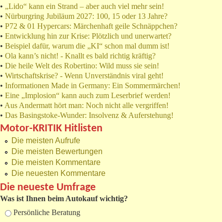
•
„Lido“ kann ein Strand – aber auch viel mehr sein!
•
Nürburgring Jubiläum 2027: 100, 15 oder 13 Jahre?
•
P72 & 01 Hypercars: Märchenhaft geile Schnäppchen?
•
Entwicklung hin zur Krise: Plötzlich und unerwartet?
•
Beispiel dafür, warum die „KI“ schon mal dumm ist!
•
Ola kann’s nicht! - Knallt es bald richtig kräftig?
•
Die heile Welt des Robertino: Wild muss sie sein!
•
Wirtschaftskrise? - Wenn Unverständnis viral geht!
•
Informationen Made in Germany: Ein Sommermärchen!
•
Eine „Implosion“ kann auch zum Leserbrief werden!
•
Aus Andermatt hört man: Noch nicht alle vergriffen!
•
Das Basingstoke-Wunder: Insolvenz & Auferstehung!
Motor-KRITIK Hitlisten
Die meisten Aufrufe
Die meisten Bewertungen
Die meisten Kommentare
Die neuesten Kommentare
Die neueste Umfrage
Was ist Ihnen beim Autokauf wichtig?
Auswahlmöglichkeiten
Persönliche Beratung