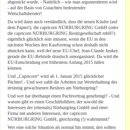
abgenickt wurde. - Natürlich – wie man argumentieren wird
- auf der Basis von Gutachten bedeutender
Wirtschaftsberater!
Da wird dann auch verständlich, dass die neuen Käufer (auf
dem Papier!), die capricorn NÜRBURGRING GmbH (oder
die capricorn NÜRBURGRING Besitzgesellschaft mbH?)
eigentlich glücklich sein müssen, wenn die EU in den
nächsten Wochen den Kaufvertrag schon deshalb nicht
abnicken kann, weil der neue EU-Chef, Jean-Claude Junker,
gerade die EU-Behörde drastisch umorganisiert. Da wird die
EU-Entscheidung erst frühestens Anfang 2015 fallen
können.
Und „Capricorn“ wird ab 1. Januar 2015 glücklicher
Pächter! - Und wer zahlt die Arbeiten zur Werterhaltung des
irrsinnig gewachsenen Besitzes am Nürburgring?
Und wer hat überhaupt einen Pachtvertrag genehmigt? - Und
warum gibt es einen Geschäftsführer, der sowohl die
Interessen der (ehemals) Nürburgring GmbH und einer
Firma mit anderen Interessen, der capricorn
NÜRBURGRING GmbH, gleichzeitig (!) wahrnimmt?
Wer eine solche Situation als normal hin nimmt, den sollten