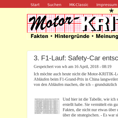
Navigation
Start
Suchen
MK-Classic
Impressum
Motor-Kritik.d
3. F1-Lauf: Safety-Car ent
Gespeichert von
wh
am
16 April, 2018 - 08:19
Ich möchte auch heute nicht die Motor-KRITIK-Le
Abläufen beim F1-Grand-Prix in China langweilen.
von den Abläufen machen, die ich – grundsätzlich 
Und hier ist die Tabelle, wie ic
erstellt habe. Sie vermittelt ein 
Fakten, die nicht nur etwas über 
über die strategischen. - Es war 