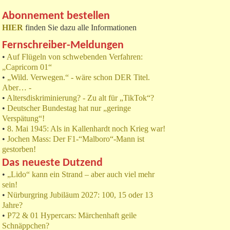
Abonnement bestellen
HIER
finden Sie dazu alle Informationen
Fernschreiber-Meldungen
•
Auf Flügeln von schwebenden Verfahren:
„Capricorn 01“
•
„Wild. Verwegen.“ - wäre schon DER Titel.
Aber… -
•
Altersdiskriminierung? - Zu alt für „TikTok“?
•
Deutscher Bundestag hat nur „geringe
Verspätung“!
•
8. Mai 1945: Als in Kallenhardt noch Krieg war!
•
Jochen Mass: Der F1-“Malboro“-Mann ist
gestorben!
Das neueste Dutzend
•
„Lido“ kann ein Strand – aber auch viel mehr
sein!
•
Nürburgring Jubiläum 2027: 100, 15 oder 13
Jahre?
•
P72 & 01 Hypercars: Märchenhaft geile
Schnäppchen?