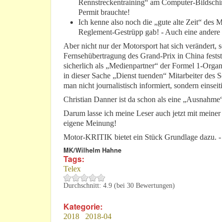
Rennstreckentraining“ am Computer-Bildsch
Permit brauchte!
Ich kenne also noch die „gute alte Zeit“ des 
Reglement-Gestrüpp gab! - Auch eine andere 
Aber nicht nur der Motorsport hat sich verändert,
Fernsehübertragung des Grand-Prix in China festst
sicherlich als „Medienpartner“ der Formel 1-Orga
in dieser Sache „Dienst tuenden“ Mitarbeiter des S
man nicht journalistisch informiert, sondern einseit
Christian Danner ist da schon als eine „Ausnahme“
Darum lasse ich meine Leser auch jetzt mit meiner ü
eigene Meinung!
Motor-KRITIK bietet ein Stück Grundlage dazu. - 
MK/Wilhelm Hahne
Tags:
Telex
Durchschnitt:
4.9
(bei
30
Bewertungen)
Kategorie:
2018
2018-04