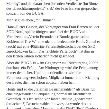
Mendig“ und die daraus herrührenden Verdienste (im Sinne
des „Leuchtturmprojekts“ z.B.) der Frau Barzen gesprochen,
sondern von der BUGA.
Man sagt es eben „mit Blumen“.
Hans-Dieter Gassen, der Vorgänger von Frau Barzen bei der
SGD Nord, spielte übrigens auch bei der BUGA als
Vorsitzender, „Verein Freunde der Bundesgartenschau
Koblenz 2011 e.V.“ eine nicht unbedeutende Rolle. Zumal er
(auch) auf eine 40jährige Parteimitgliedschaft bei der SPD
zurückblicken kann. Das „richtige Parteibuch“ hat ihm in
den letzten Jahren sicherlich nicht geschadet.
Aber die BUGA ist – im Gegensatz zu „Nürburgring 2009“
durchaus ein Erfolg. Am Nürburgring wird die Fehlplanung
immer deutlicher. Und immer deutlicher wird die
Veranwortung verschoben. Möglichst immer in die Richtung
der Leute, die man schon abgeschrieben hat.
Heute sind so die „falschen Besucherzahlen“ als Basis für
eine eingestandene Fehlplanung normal im öffentlichen
Gespräch. Als ich schon vor Jahren auf die „gedachten“
(erdachten?) Besucherzahlen hinwies, da wurde das als
Spinnerei „eines alten Mannes aus der Eifel“ (Prof. Deubel)