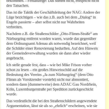
bekommen. - Fehlanzeige: Das stimmt nicht, entspricht nicht
den Tatsachen.
Das ist die Taktik der Geschäftsleitung der NAG: Andere der
Lüge bezichtigen – wie das z.B. auch bei dem „Dialog“ in
Engeln passierte – aber selbst nicht nur Wahrheiten
verbreiten.
Nachdem z.B. die Straßenschilder „Otto-Flimm-Straße“ am
Nürburgring entfernt worden waren, wurde das gegenüber
dem Ordnungsamt Adenau als notwendig bezeichnet, weil
die Schilder einer Renovierung bedurften. Auf den Hinweis
der Gemeindeverwaltung wurden sie dann aber wieder
angebracht.
Ich stelle gerade fest, dass – wie bei Mike Frison vorher
schon zu lesen – ein großes Hinweisschild auf die
Bedeutung des Vereins „Ja zum Nürburgring“ (dem Otto
Flimm als Vorsitzender vorsteht) nicht nur abmontiert,
sondern dann (dummerweise) dem ADAC Gau Nordrhein,
Köln, Luxemburgerstraße per Spedition zurückgeschickt
wurde.
Das verdeutlicht die bei den Straßenschildern angewendete
Argumentation, lässt sie als so „ehrlich“ erscheinen, wie sie