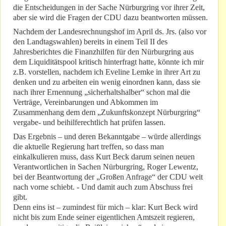
die Entscheidungen in der Sache Nürburgring vor ihrer Zeit,
aber sie wird die Fragen der CDU dazu beantworten müssen.
Nachdem der Landesrechnungshof im April ds. Jrs. (also vor
den Landtagswahlen) bereits in einem Teil II des
Jahresberichtes die Finanzhilfen für den Nürburgring aus
dem Liquiditätspool kritisch hinterfragt hatte, könnte ich mir
z.B. vorstellen, nachdem ich Eveline Lemke in ihrer Art zu
denken und zu arbeiten ein wenig einordnen kann, dass sie
nach ihrer Ernennung „sicherhaltshalber“ schon mal die
Verträge, Vereinbarungen und Abkommen im
Zusammenhang dem dem „Zukunftskonzept Nürburgring“
vergabe- und beihilferechtlich hat prüfen lassen.
Das Ergebnis – und deren Bekanntgabe – würde allerdings
die aktuelle Regierung hart treffen, so dass man
einkalkulieren muss, dass Kurt Beck darum seinen neuen
Verantwortlichen in Sachen Nürburgring, Roger Lewentz,
bei der Beantwortung der „Großen Anfrage“ der CDU weit
nach vorne schiebt. - Und damit auch zum Abschuss frei
gibt.
Denn eins ist – zumindest für mich – klar: Kurt Beck wird
nicht bis zum Ende seiner eigentlichen Amtszeit regieren,