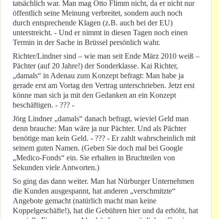
tatsächlich war. Man mag Otto Flimm nicht, da er nicht nur
öffentlich seine Meinung verbreitet, sondern auch noch
durch entsprechende Klagen (z.B. auch bei der EU)
unterstreicht. - Und er nimmt in diesen Tagen noch einen
Termin in der Sache in Brüssel persönlich wahr.
Richter/Lindner sind – wie man seit Ende März 2010 weiß –
Pächter (auf 20 Jahre!) der Sonderklasse. Kai Richter,
„damals“ in Adenau zum Konzept befragt: Man habe ja
gerade erst am Vortag den Vertrag unterschrieben. Jetzt erst
könne man sich ja mit den Gedanken an ein Konzept
beschäftigen. - ??? -
Jörg Lindner „damals“ danach befragt, wieviel Geld man
denn brauche: Man wäre ja nur Pächter. Und als Pächter
benötige man kein Geld. - ??? - Er zahlt wahrscheinlich mit
seinem guten Namen. (Geben Sie doch mal bei Google
„Medico-Fonds“ ein. Sie erhalten in Bruchteilen von
Sekunden viele Antworten.)
So ging das dann weiter. Man hat Nürburger Unternehmen
die Kunden ausgespannt, hat anderen „verschmitzte“
Angebote gemacht (natürlich macht man keine
Koppelgeschäfte!), hat die Gebühren hier und da erhöht, hat