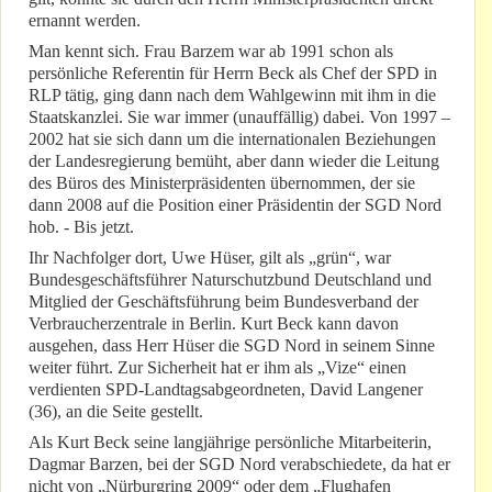
ernannt werden.
Man kennt sich. Frau Barzem war ab 1991 schon als
persönliche Referentin für Herrn Beck als Chef der SPD in
RLP tätig, ging dann nach dem Wahlgewinn mit ihm in die
Staatskanzlei. Sie war immer (unauffällig) dabei. Von 1997 –
2002 hat sie sich dann um die internationalen Beziehungen
der Landesregierung bemüht, aber dann wieder die Leitung
des Büros des Ministerpräsidenten übernommen, der sie
dann 2008 auf die Position einer Präsidentin der SGD Nord
hob. - Bis jetzt.
Ihr Nachfolger dort, Uwe Hüser, gilt als „grün“, war
Bundesgeschäftsführer Naturschutzbund Deutschland und
Mitglied der Geschäftsführung beim Bundesverband der
Verbraucherzentrale in Berlin. Kurt Beck kann davon
ausgehen, dass Herr Hüser die SGD Nord in seinem Sinne
weiter führt. Zur Sicherheit hat er ihm als „Vize“ einen
verdienten SPD-Landtagsabgeordneten, David Langener
(36), an die Seite gestellt.
Als Kurt Beck seine langjährige persönliche Mitarbeiterin,
Dagmar Barzen, bei der SGD Nord verabschiedete, da hat er
nicht von „Nürburgring 2009“ oder dem „Flughafen