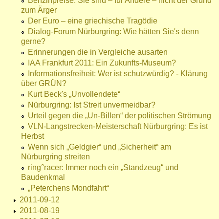
Benzinpreise: Sie sind – für Andere – nicht der Grund
zum Ärger
Der Euro – eine griechische Tragödie
Dialog-Forum Nürburgring: Wie hätten Sie's denn
gerne?
Erinnerungen die in Vergleiche ausarten
IAA Frankfurt 2011: Ein Zukunfts-Museum?
Informationsfreiheit: Wer ist schutzwürdig? - Klärung
über GRÜN?
Kurt Beck's „Unvollendete“
Nürburgring: Ist Streit unvermeidbar?
Urteil gegen die „Un-Billen“ der politischen Strömung
VLN-Langstrecken-Meisterschaft Nürburgring: Es ist
Herbst
Wenn sich „Geldgier“ und „Sicherheit“ am
Nürburgring streiten
ring°racer: Immer noch ein „Standzeug“ und
Baudenkmal
„Peterchens Mondfahrt“
2011-09-12
2011-08-19