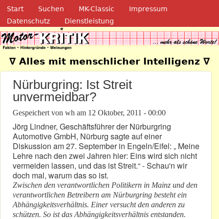
Navigation
Direkt zum Inhalt
Start
Suchen
MK-Classic
Impressum
Datenschutz
Dienstleistung
Motor-Kritik.de
∇ Alles mit menschlicher Intelligenz ∇
Nürburgring: Ist Streit
unvermeidbar?
Gespeichert von
wh
am
12 Oktober, 2011 - 00:00
Jörg Lindner, Geschäftsführer der Nürburgring
Automotive GmbH, Nürburg sagte auf einer
Diskussion am 27. September in Engeln/Eifel: „ Meine
Lehre nach den zwei Jahren hier: Eins wird sich nicht
vermeiden lassen, und das ist Streit.“ - Schau'n wir
doch mal, warum das so ist.
Zwischen den verantwortlichen Politikern in Mainz und den
verantwortlichen Betreibern am Nürburgring besteht ein
Abhängigkeitsverhältnis. Einer versucht den anderen zu
schützen. So ist das Abhängigkeitsverhältnis entstanden.