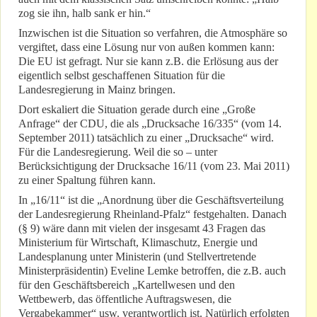
zog sie ihn, halb sank er hin.“
Inzwischen ist die Situation so verfahren, die Atmosphäre so
vergiftet, dass eine Lösung nur von außen kommen kann:
Die EU ist gefragt. Nur sie kann z.B. die Erlösung aus der
eigentlich selbst geschaffenen Situation für die
Landesregierung in Mainz bringen.
Dort eskaliert die Situation gerade durch eine „Große
Anfrage“ der CDU, die als „Drucksache 16/335“ (vom 14.
September 2011) tatsächlich zu einer „Drucksache“ wird.
Für die Landesregierung. Weil die so – unter
Berücksichtigung der Drucksache 16/11 (vom 23. Mai 2011)
zu einer Spaltung führen kann.
In „16/11“ ist die „Anordnung über die Geschäftsverteilung
der Landesregierung Rheinland-Pfalz“ festgehalten. Danach
(§ 9) wäre dann mit vielen der insgesamt 43 Fragen das
Ministerium für Wirtschaft, Klimaschutz, Energie und
Landesplanung unter Ministerin (und Stellvertretende
Ministerpräsidentin) Eveline Lemke betroffen, die z.B. auch
für den Geschäftsbereich „Kartellwesen und den
Wettbewerb, das öffentliche Auftragswesen, die
Vergabekammer“ usw. verantwortlich ist. Natürlich erfolgten