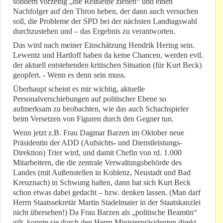
sondern vorzeitig „die Reißleine ziehen“ und einen
Nachfolger auf den Thron heben, der dann auch versuchen
soll, die Probleme der SPD bei der nächsten Landtagswahl
durchzustehen und – das Ergebnis zu verantworten.
Das wird nach meiner Einschätzung Hendrik Hering sein.
Lewentz und Hartloff haben da keine Chancen, werden evtl.
der aktuell entstehenden kritischen Situation (für Kurt Beck)
geopfert. - Wenn es denn sein muss.
Überhaupt scheint es mir wichtig, aktuelle
Personalverschiebungen auf politischer Ebene so
aufmerksam zu beobachten, wie das auch Schachspieler
beim Versetzen von Figuren durch den Gegner tun.
Wenn jetzt z.B. Frau Dagmar Barzen im Oktober neue
Präsidentin der ADD (Aufsichts- und Dienstleistungs-
Direktion) Trier wird, und damit Chefin von rd. 1.000
Mitarbeitern, die die zentrale Verwaltungsbehörde des
Landes (mit Außenstellen in Koblenz, Neustadt und Bad
Kreuznach) in Schwung halten, dann hat sich Kurt Beck
schon etwas dabei gedacht – bzw. denken lassen. (Man darf
Herrn Staatssekretär Martin Stadelmaier in der Staatskanzlei
nicht übersehen!) Da Frau Barzen als „politische Beamtin“
gilt, konnte sie durch den Herrn Ministerpräsidenten direkt