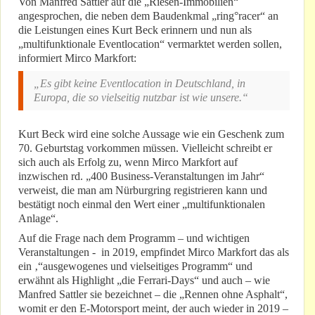
Von Manfred Sattler auf die „Riesen-Immobilien“
angesprochen, die neben dem Baudenkmal „ring°racer“ an
die Leistungen eines Kurt Beck erinnern und nun als
„multifunktionale Eventlocation“ vermarktet werden sollen,
informiert Mirco Markfort:
„Es gibt keine Eventlocation in Deutschland, in
Europa, die so vielseitig nutzbar ist wie unsere.“
Kurt Beck wird eine solche Aussage wie ein Geschenk zum
70. Geburtstag vorkommen müssen. Vielleicht schreibt er
sich auch als Erfolg zu, wenn Mirco Markfort auf
inzwischen rd. „400 Business-Veranstaltungen im Jahr“
verweist, die man am Nürburgring registrieren kann und
bestätigt noch einmal den Wert einer „multifunktionalen
Anlage“.
Auf die Frage nach dem Programm – und wichtigen
Veranstaltungen - in 2019, empfindet Mirco Markfort das als
ein ‚“ausgewogenes und vielseitiges Programm“ und
erwähnt als Highlight „die Ferrari-Days“ und auch – wie
Manfred Sattler sie bezeichnet – die „Rennen ohne Asphalt“,
womit er den E-Motorsport meint, der auch wieder in 2019 –