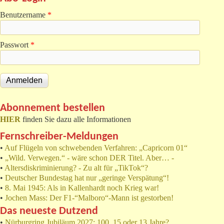
Benutzername
*
Passwort
*
Abonnement bestellen
HIER
finden Sie dazu alle Informationen
Fernschreiber-Meldungen
•
Auf Flügeln von schwebenden Verfahren: „Capricorn 01“
•
„Wild. Verwegen.“ - wäre schon DER Titel. Aber… -
•
Altersdiskriminierung? - Zu alt für „TikTok“?
•
Deutscher Bundestag hat nur „geringe Verspätung“!
•
8. Mai 1945: Als in Kallenhardt noch Krieg war!
•
Jochen Mass: Der F1-“Malboro“-Mann ist gestorben!
Das neueste Dutzend
•
Nürburgring Jubiläum 2027: 100, 15 oder 13 Jahre?