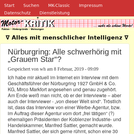
Navigation
Direkt zum Inhalt
Start
Suchen
MK-Classic
Impressum
Datenschutz
Dienstleistung
Motor-Kritik.de
∇ Alles mit menschlicher Intelligenz ∇
Nürburgring: Alle schwerhörig mit
„Grauem Star“?
Gespeichert von
wh
am
8 Februar, 2019 - 09:09
Ich habe mir aktuell im Internet ein Interview mit dem
Geschäftsführer der Nürburgring 1927 GmbH & Co.
KG, Mirco Markfort angesehen und genau zugehört.
Am Ende weiß man nicht, ob er der Interviewte – aber
auch der Interviewer - „von dieser Welt sind“. Tröstlich
ist, dass das Interview von einer Werbe-Agentur, bzw.
im Auftrag dieser Agentur vom dort „frei tätigen“ (?)
ehemaligen Präsidenten der Koblenzer Industrie- und
Handelskammer, Manfred Sattler, gemacht wurde.
Manfred Sattler, der sich gerne rühmt, schon eine 30