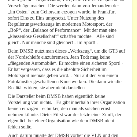
Vorschläge machen. Die werden dann von Jemandem der
„im Osten“ zum Gehorsam erzogen wurde, in Frankfurt
sofort Eins zu Eins umgesetzt. Unter Nutzung des
Regulierungswerkzeugs im modernen Motorsport, der
„BoP“, der „Balance of Performance“. Mit der man eine
„klassenlose Gesellschaft“ schaffen möchte. - Alle sind
gleich. Nur manche sind gleicher! - Im Sport! -
Beim DMSB nutzt man dieses „Werkzeug“, um die GT3 auf
der Nordschleife einzubremsen. Jean Todt mag keine
„fliegenden Automobile“. Er möchte einen sicheren Sport! -
Er hat vergessen, dass es die absolute Sicherheit im
Motorsport niemals geben wird. - Nur auf den von einem
Fotokünstler geschaffenen Kunstwerken. Die dann wie die
Realität wirken, sie aber nicht darstellen.
Die Darsteller beim DMSB haben eigentlich keine
Vorstellung von nichts. - Es gibt innerhalb ihrer Organisation
keinen einzigen Techniker, den man als solchen ernst
nehmen könnte. Dieter Fürst war der letzte einer Zunft, der
eigentlich bei einer Organisation wie dem DMSB nicht
fehlen sollte.
Auch darum musste der DMSB vorher die VLN und den