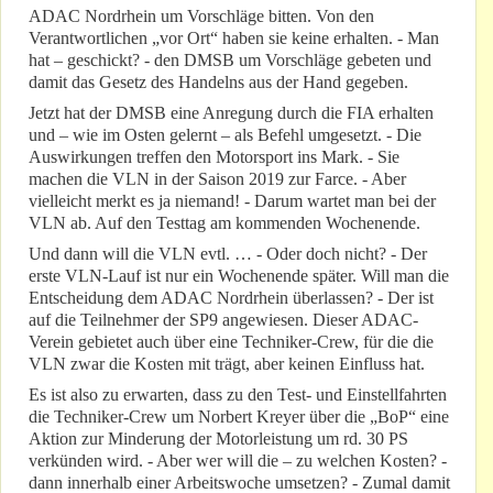
ADAC Nordrhein um Vorschläge bitten. Von den
Verantwortlichen „vor Ort“ haben sie keine erhalten. - Man
hat – geschickt? - den DMSB um Vorschläge gebeten und
damit das Gesetz des Handelns aus der Hand gegeben.
Jetzt hat der DMSB eine Anregung durch die FIA erhalten
und – wie im Osten gelernt – als Befehl umgesetzt. - Die
Auswirkungen treffen den Motorsport ins Mark. - Sie
machen die VLN in der Saison 2019 zur Farce. - Aber
vielleicht merkt es ja niemand! - Darum wartet man bei der
VLN ab. Auf den Testtag am kommenden Wochenende.
Und dann will die VLN evtl. … - Oder doch nicht? - Der
erste VLN-Lauf ist nur ein Wochenende später. Will man die
Entscheidung dem ADAC Nordrhein überlassen? - Der ist
auf die Teilnehmer der SP9 angewiesen. Dieser ADAC-
Verein gebietet auch über eine Techniker-Crew, für die die
VLN zwar die Kosten mit trägt, aber keinen Einfluss hat.
Es ist also zu erwarten, dass zu den Test- und Einstellfahrten
die Techniker-Crew um Norbert Kreyer über die „BoP“ eine
Aktion zur Minderung der Motorleistung um rd. 30 PS
verkünden wird. - Aber wer will die – zu welchen Kosten? -
dann innerhalb einer Arbeitswoche umsetzen? - Zumal damit