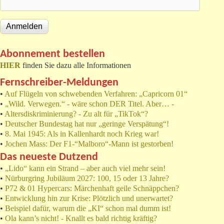
Abonnement bestellen
HIER
finden Sie dazu alle Informationen
Fernschreiber-Meldungen
•
Auf Flügeln von schwebenden Verfahren: „Capricorn 01“
•
„Wild. Verwegen.“ - wäre schon DER Titel. Aber… -
•
Altersdiskriminierung? - Zu alt für „TikTok“?
•
Deutscher Bundestag hat nur „geringe Verspätung“!
•
8. Mai 1945: Als in Kallenhardt noch Krieg war!
•
Jochen Mass: Der F1-“Malboro“-Mann ist gestorben!
Das neueste Dutzend
•
„Lido“ kann ein Strand – aber auch viel mehr sein!
•
Nürburgring Jubiläum 2027: 100, 15 oder 13 Jahre?
•
P72 & 01 Hypercars: Märchenhaft geile Schnäppchen?
•
Entwicklung hin zur Krise: Plötzlich und unerwartet?
•
Beispiel dafür, warum die „KI“ schon mal dumm ist!
•
Ola kann’s nicht! - Knallt es bald richtig kräftig?