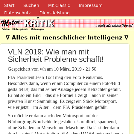
Navigation
Direkt zum Inhalt
Start
Suchen
MK-Classic
Impressum
Datenschutz
Dienstleistung
Motor-Kritik.de
∇ Alles mit menschlicher Intelligenz ∇
VLN 2019: Wie man mit
Sicherheit Probleme schafft!
Gespeichert von
wh
am
10 März, 2019 - 21:50
FIA-Präsident Jean Todt mag den Foto-Realismus.
Besonders dann, wenn er am Computer zu einem Foto/Bild
gestaltet ist, das mit seiner Aussage jedem Betrachter gefällt.
Er hat so ein Bild – das die Formel 1 zeigt – auch in seiner
privaten Kunst-Sammlung. Es zeigt ein Stück Motorsport,
wie er jetzt – im Alter – dem FIA-Präsidenten gefällt.
So möchte er dann auch den Motorsport auf der
Nürburgring-Nordschleife gestalten. Unfallfrei, spannend,
ohne Schäden an Mensch und Maschine. Da lässt der dann
durch „seine“ Organisation, FIA, dem DMSB entsprechende