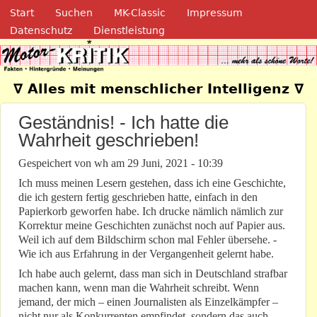
Navigation
Direkt zum Inhalt
Start
Suchen
MK-Classic
Impressum
Datenschutz
Dienstleistung
Motor-Kritik.de
∇ Alles mit menschlicher Intelligenz ∇
Geständnis! - Ich hatte die
Wahrheit geschrieben!
Gespeichert von
wh
am
29 Juni, 2021 - 10:39
Ich muss meinen Lesern gestehen, dass ich eine Geschichte,
die ich gestern fertig geschrieben hatte, einfach in den
Papierkorb geworfen habe. Ich drucke nämlich nämlich zur
Korrektur meine Geschichten zunächst noch auf Papier aus.
Weil ich auf dem Bildschirm schon mal Fehler übersehe. -
Wie ich aus Erfahrung in der Vergangenheit gelernt habe.
Ich habe auch gelernt, dass man sich in Deutschland strafbar
machen kann, wenn man die Wahrheit schreibt. Wenn
jemand, der mich – einen Journalisten als Einzelkämpfer –
nicht nur als Konkurrenten empfindet, sondern das auch