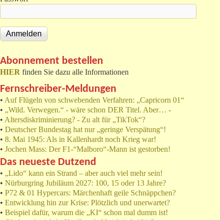
Abonnement bestellen
HIER
finden Sie dazu alle Informationen
Fernschreiber-Meldungen
•
Auf Flügeln von schwebenden Verfahren: „Capricorn 01“
•
„Wild. Verwegen.“ - wäre schon DER Titel. Aber… -
•
Altersdiskriminierung? - Zu alt für „TikTok“?
•
Deutscher Bundestag hat nur „geringe Verspätung“!
•
8. Mai 1945: Als in Kallenhardt noch Krieg war!
•
Jochen Mass: Der F1-“Malboro“-Mann ist gestorben!
Das neueste Dutzend
•
„Lido“ kann ein Strand – aber auch viel mehr sein!
•
Nürburgring Jubiläum 2027: 100, 15 oder 13 Jahre?
•
P72 & 01 Hypercars: Märchenhaft geile Schnäppchen?
•
Entwicklung hin zur Krise: Plötzlich und unerwartet?
•
Beispiel dafür, warum die „KI“ schon mal dumm ist!