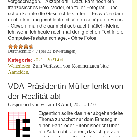
vorgeschlagen. - Akzeptiert! - Dazu kam noch ein
französisches Foto-Model, ein toller Fotograf – und
schon konnte die Geschichte starten! - Es wurde dann
doch eine Textgeschichte mit vielen sehr guten Fotos.
- Obwohl man die gar nicht gebraucht hätte! - Meine
ich, wenn ich heute noch mal den gleichen Text in die
Computer-Tastatur schlage. - Ohne Fotos!
Durchschnitt:
4.7
(bei
32
Bewertungen)
Kategorie:
2021
2021-04
Weiterlesen
über Grand Plaisir! - Harley-Tage an der Côte d'Azur!
Zum Verfassen von Kommentaren bitte
Anmelden
.
VDA-Präsidentin Müller lenkt von
der Realität ab!
Gespeichert von
wh
am
13 April, 2021 - 17:01
Eigentlich sollte das hier abgehandelte
Thema zunächst nur dem Einstieg in
einen Fahr- oder Erlebnisbericht über
ein Automobil dienen, das ich gerade