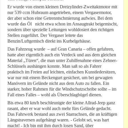
Er wurde von einem kleinen Dreizylinder-Zweitaktmotor mit
nur 539 ccm Hubraum angetrieben, einem Vergasermotor,
der aber schon eine Getrenntschmierung aufwies. Bei dem
wurde das Öl nicht etwa schon im Ansaugtrakt beigemischt,
sondern über spezielle Leitungen wohldosiert den richtigen
Stellen zugeführt. Der Vergaser leitete das
Benzin/Luftgemisch direkt ins Kurbelgehäuse.
Das Fahrzeug wurde – auf Gran Canaria – offen gefahren,
hatte aber eigentlich auch ein Verdeck und aus dem gleichen
Material „Türen“, die man unter Zuhilfenahme eines Zehner-
Schlüssels aushängen konnte. Man saß so als Fahrer
praktisch im Freien auf leichten, einfachen Kunstledersitzen,
war nur mit einem Beckengurt gesichert, um bei gewagten
Manövern im Gelände nicht aus dem Auto zu fallen. Ein
starker, hoher Rahmen für die Windschutzscheibe sollte – im
Fall eines Falles – wohl als Überschlagbügel dienen.
Bis etwa 80 km/h beschleunigte der kleine Allrad-Jeep ganz
rasant, aber er war wohl auch mehr fürs Gelände gedacht.
Das Fahrwerk bestand aus zwei Starrachsen, die an kräftigen
Längstraversen aufgehängt waren. - Gelobt sei, was hart
macht! - Ich bin mit ihm durch losen Sand, über