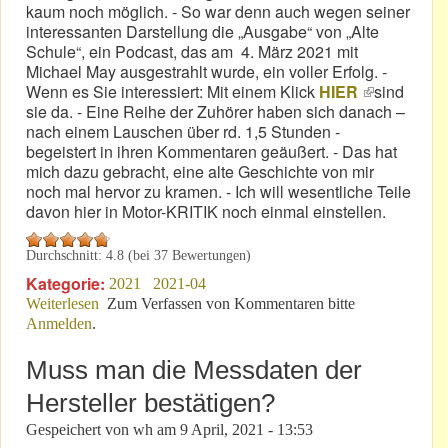
kaum noch möglich. - So war denn auch wegen seiner
interessanten Darstellung die „Ausgabe“ von „Alte
Schule“, ein Podcast, das am 4. März 2021 mit
Michael May ausgestrahlt wurde, ein voller Erfolg. -
Wenn es Sie interessiert: Mit einem Klick
HIER
(link is
sind
sie da. - Eine Reihe der Zuhörer haben sich danach –
external)
nach einem Lauschen über rd. 1,5 Stunden -
begeistert in ihren Kommentaren geäußert. - Das hat
mich dazu gebracht, eine alte Geschichte von mir
noch mal hervor zu kramen. - Ich will wesentliche Teile
davon hier in Motor-KRITIK noch einmal einstellen.
Durchschnitt:
4.8
(bei
37
Bewertungen)
Kategorie:
2021
2021-04
Weiterlesen
über Michael May: Eine Reise in 1979 zu ihm nach
Zum Verfassen von Kommentaren bitte
Anmelden
.
Genf!
Muss man die Messdaten der
Hersteller bestätigen?
Gespeichert von
wh
am
9 April, 2021 - 13:53