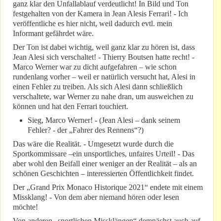
ganz klar den Unfallablauf verdeutlicht! In Bild und Ton
festgehalten von der Kamera in Jean Alesis Ferrari! - Ich
veröffentliche es hier nicht, weil dadurch evtl. mein
Informant gefährdet wäre.
Der Ton ist dabei wichtig, weil ganz klar zu hören ist, dass
Jean Alesi sich verschaltet! - Thierry Boutsen hatte recht! -
Marco Werner war zu dicht aufgefahren – wie schon
rundenlang vorher – weil er natürlich versucht hat, Alesi in
einen Fehler zu treiben. Als sich Alesi dann schließlich
verschaltete, war Werner zu nahe dran, um ausweichen zu
können und hat den Ferrari touchiert.
Sieg, Marco Werner! - (Jean Alesi – dank seinem
Fehler? - der „Fahrer des Rennens“?)
Das wäre die Realität. - Umgesetzt wurde durch die
Sportkommissare –ein unsportliches, unfaires Urteil! - Das
aber wohl den Beifall einer weniger an der Realität – als an
schönen Geschichten – interessierten Öffentlichkeit findet.
Der „Grand Prix Monaco Historique 2021“ endete mit einem
Missklang! - Von dem aber niemand hören oder lesen
möchte!
Von anderen „sportlichen Missklängen“ demnächst auch auf