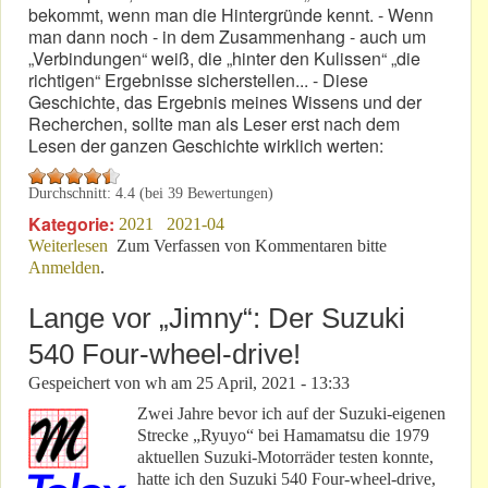
bekommt, wenn man die Hintergründe kennt. - Wenn
man dann noch - in dem Zusammenhang - auch um
„Verbindungen“ weiß, die „hinter den Kulissen“ „die
richtigen“ Ergebnisse sicherstellen... - Diese
Geschichte, das Ergebnis meines Wissens und der
Recherchen, sollte man als Leser erst nach dem
Lesen der ganzen Geschichte wirklich werten:
Durchschnitt:
4.4
(bei
39
Bewertungen)
Kategorie:
2021
2021-04
Weiterlesen
über Montag-Material: Heute scheinbar wirr
Zum Verfassen von Kommentaren bitte
Anmelden
.
verarbeitet!
Lange vor „Jimny“: Der Suzuki
540 Four-wheel-drive!
Gespeichert von
wh
am
25 April, 2021 - 13:33
Zwei Jahre bevor ich auf der Suzuki-eigenen
Strecke „Ryuyo“ bei Hamamatsu die 1979
aktuellen Suzuki-Motorräder testen konnte,
hatte ich den Suzuki 540 Four-wheel-drive,