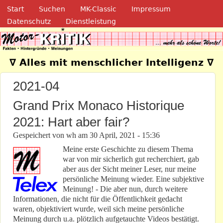
Navigation
Direkt zum Inhalt
Start
Suchen
MK-Classic
Impressum
Datenschutz
Dienstleistung
Motor-Kritik.de
∇ Alles mit menschlicher Intelligenz ∇
2021-04
Grand Prix Monaco Historique
2021: Hart aber fair?
Gespeichert von
wh
am
30 April, 2021 - 15:36
Meine erste Geschichte zu diesem Thema
war von mir sicherlich gut recherchiert, gab
aber aus der Sicht meiner Leser, nur meine
persönliche Meinung wieder. Eine subjektive
Meinung! - Die aber nun, durch weitere
Informationen, die nicht für die Öffentlichkeit gedacht
waren, objektiviert wurde, weil sich meine persönliche
Meinung durch u.a. plötzlich aufgetauchte Videos bestätigt.