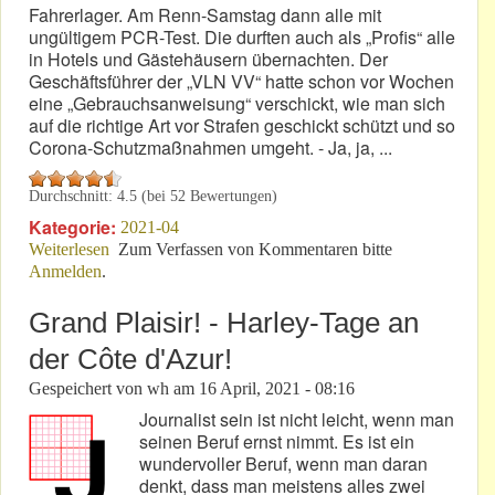
Fahrerlager. Am Renn-Samstag dann alle mit
ungültigem PCR-Test. Die durften auch als „Profis“ alle
in Hotels und Gästehäusern übernachten. Der
Geschäftsführer der „VLN VV“ hatte schon vor Wochen
eine „Gebrauchsanweisung“ verschickt, wie man sich
auf die richtige Art vor Strafen geschickt schützt und so
Corona-Schutzmaßnahmen umgeht. - Ja, ja, ...
Durchschnitt:
4.5
(bei
52
Bewertungen)
Kategorie:
2021-04
Weiterlesen
über NLS 2: Hinter den Bergen, bei den sieben
Zum Verfassen von Kommentaren bitte
Anmelden
.
Zwergen…
Grand Plaisir! - Harley-Tage an
der Côte d'Azur!
Gespeichert von
wh
am
16 April, 2021 - 08:16
Journalist sein ist nicht leicht, wenn man
seinen Beruf ernst nimmt. Es ist ein
wundervoller Beruf, wenn man daran
denkt, dass man meistens alles zwei