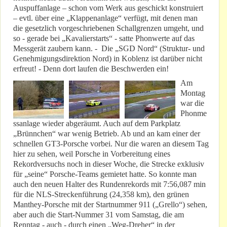
Auspuffanlage – schon vom Werk aus geschickt konstruiert
– evtl. über eine „Klappenanlage“ verfügt, mit denen man
die gesetzlich vorgeschriebenen Schallgrenzen umgeht, und
so - gerade bei „Kavalierstarts“ - satte Phonwerte auf das
Messgerät zaubern kann. - Die „SGD Nord“ (Struktur- und
Genehmigungsdirektion Nord) in Koblenz ist darüber nicht
erfreut! - Denn dort laufen die Beschwerden ein!
Am
Montag
war die
Phonme
ssanlage wieder abgeräumt. Auch auf dem Parkplatz
„Brünnchen“ war wenig Betrieb. Ab und an kam einer der
schnellen GT3-Porsche vorbei. Nur die waren an diesem Tag
hier zu sehen, weil Porsche in Vorbereitung eines
Rekordversuchs noch in dieser Woche, die Strecke exklusiv
für „seine“ Porsche-Teams gemietet hatte. So konnte man
auch den neuen Halter des Rundenrekords mit 7:56,087 min
für die NLS-Streckenführung (24,358 km), den grünen
Manthey-Porsche mit der Startnummer 911 („Grello“) sehen,
aber auch die Start-Nummer 31 vom Samstag, die am
Renntag - auch - durch einen „Weg-Dreher“ in der