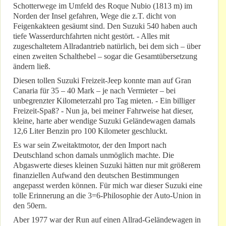
Schotterwege im Umfeld des Roque Nubio (1813 m) im
Norden der Insel gefahren, Wege die z.T. dicht von
Feigenkakteen gesäumt sind. Den Suzuki 540 haben auch
tiefe Wasserdurchfahrten nicht gestört. - Alles mit
zugeschaltetem Allradantrieb natürlich, bei dem sich – über
einen zweiten Schalthebel – sogar die Gesamtübersetzung
ändern ließ.
Diesen tollen Suzuki Freizeit-Jeep konnte man auf Gran
Canaria für 35 – 40 Mark – je nach Vermieter – bei
unbegrenzter Kilometerzahl pro Tag mieten. - Ein billiger
Freizeit-Spaß? - Nun ja, bei meiner Fahrweise hat dieser,
kleine, harte aber wendige Suzuki Geländewagen damals
12,6 Liter Benzin pro 100 Kilometer geschluckt.
Es war sein Zweitaktmotor, der den Import nach
Deutschland schon damals unmöglich machte. Die
Abgaswerte dieses kleinen Suzuki hätten nur mit größerem
finanziellen Aufwand den deutschen Bestimmungen
angepasst werden können. Für mich war dieser Suzuki eine
tolle Erinnerung an die 3=6-Philosophie der Auto-Union in
den 50ern.
Aber 1977 war der Run auf einen Allrad-Geländewagen in