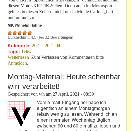
diesen Motor-KRITIK-Seiten. Denn auch im Motorsport
geht es in diesen Zeiten - nicht nur in Monte Carlo - „hart
und unfair“ zu!
MK/Wilhelm Hahne
Durchschnitt:
4.9
(bei
32
Bewertungen)
Kategorie:
2021
2021-04
Tags:
Telex
Weiterlesen
über Grand Prix Monaco Historique 2021: Hart aber
Zum Verfassen von Kommentaren bitte
Anmelden
.
fair?
Montag-Material: Heute scheinbar
wirr verarbeitet!
Gespeichert von
wh
am
27 April, 2021 - 08:39
Vom e-mail-Eingang her habe ich
eigentlich an einem Montagmorgen
relativ wenig zu lesen. Während ich an
einem normalen Wochentag täglich
zwischen 60 und 80 e-mail zu lesen und