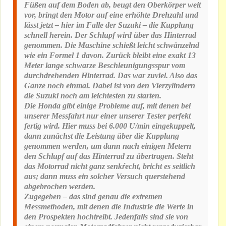
Füßen auf dem Boden ab, beugt den Oberkörper weit
vor, bringt den Motor auf eine erhöhte Drehzahl und
lässt jetzt – hier im Falle der Suzuki – die Kupplung
schnell herein. Der Schlupf wird über das Hinterrad
genommen. Die Maschine schießt leicht schwänzelnd
wie ein Formel 1 davon. Zurück bleibt eine exakt 13
Meter lange schwarze Beschleunigungsspur vom
durchdrehenden Hinterrad. Das war zuviel. Also das
Ganze noch einmal. Dabei ist von den Vierzylindern
die Suzuki noch am leichtesten zu starten.
Die Honda gibt einige Probleme auf, mit denen bei
unserer Messfahrt nur einer unserer Tester perfekt
fertig wird. Hier muss bei 6.000 U/min eingekuppelt,
dann zunächst die Leistung über die Kupplung
genommen werden, um dann nach einigen Metern
den Schlupf auf das Hinterrad zu übertragen. Steht
das Motorrad nicht ganz senkŕecht, bricht es seitlich
aus; dann muss ein solcher Versuch querstehend
abgebrochen werden.
Zugegeben – das sind genau die extremen
Messmethoden, mit denen die Industrie die Werte in
den Prospekten hochtreibt. Jedenfalls sind sie von