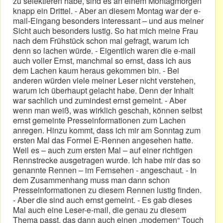
zu selektieren habe, sind es an einem Montagmorgen
knapp ein Drittel. - Aber an diesem Montag war der e-
mail-Eingang besonders interessant – und aus meiner
Sicht auch besonders lustig. So hat mich meine Frau
nach dem Frühstück schon mal gefragt, warum ich
denn so lachen würde. - Eigentlich waren die e-mail
auch voller Ernst, manchmal so ernst, dass ich aus
dem Lachen kaum heraus gekommen bin. - Bei
anderen würden viele meiner Leser nicht verstehen,
warum ich überhaupt gelacht habe. Denn der Inhalt
war sachlich und zumindest ernst gemeint. - Aber
wenn man weiß, was wirklich geschah, können selbst
ernst gemeinte Presseinformationen zum Lachen
anregen. Hinzu kommt, dass ich mir am Sonntag zum
ersten Mal das Formel E-Rennen angesehen hatte.
Weil es – auch zum ersten Mal – auf einer richtigen
Rennstrecke ausgetragen wurde. Ich habe mir das so
genannte Rennen – im Fernsehen - angeschaut. - In
dem Zusammenhang muss man dann schon
Presseinformationen zu diesem Rennen lustig finden.
- Aber die sind auch ernst gemeint. - Es gab dieses
Mal auch eine Leser-e-mail, die genau zu diesem
Thema passt, das dann auch einen „modernen“ Touch