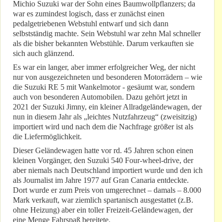
Michio Suzuki war der Sohn eines Baumwollpflanzers; da
war es zumindest logisch, dass er zunächst einen
pedalgetriebenen Webstuhl entwarf und sich dann
selbstständig machte. Sein Webstuhl war zehn Mal schneller
als die bisher bekannten Webstühle. Darum verkauften sie
sich auch glänzend.
Es war ein langer, aber immer erfolgreicher Weg, der nicht
nur von ausgezeichneten und besonderen Motorrädern – wie
die Suzuki RE 5 mit Wankelmotor - gesäumt war, sondern
auch von besonderen Automobilen. Dazu gehört jetzt in
2021 der Suzuki Jimny, ein kleiner Allradgeländewagen, der
nun in diesem Jahr als „leichtes Nutzfahrzeug“ (zweisitzig)
importiert wird und nach dem die Nachfrage größer ist als
die Liefermöglichkeit.
Dieser Geländewagen hatte vor rd. 45 Jahren schon einen
kleinen Vorgänger, den Suzuki 540 Four-wheel-drive, der
aber niemals nach Deutschland importiert wurde und den ich
als Journalist im Jahre 1977 auf Gran Canaria entdeckte.
Dort wurde er zum Preis von umgerechnet – damals – 8.000
Mark verkauft, war ziemlich spartanisch ausgestattet (z.B.
ohne Heizung) aber ein toller Freizeit-Geländewagen, der
eine Menge Fahrspaß bereitete.