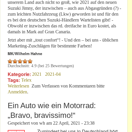
unserem Land auch nicht so groß, wie 2021 auf den neuen
Suzuki Jimny, der inzwischen – auch aus Abgasgründen (?) -
zum leichten Nutzfahrzeug (Lkw) geworden ist und für den
es bei den deutschen Suzuki-Händlern Wartelisten gibt! -
Obwohl er inzwischen das rd. dreifache in Euro kostet, als
damals in Mark auf Gran Canaria.
Jetzt aber mit „tout confort“! - Und den – bei uns - üblichen
Marketing-Zuschlägen für bestimmte Farben!
MK/Wilhelm Hahne
Durchschnitt:
4.9
(bei
25
Bewertungen)
Kategorie:
2021
2021-04
Tags:
Telex
Weiterlesen
über Lange vor „Jimny“: Der Suzuki 540 Four-wheel-
Zum Verfassen von Kommentaren bitte
Anmelden
.
drive!
Ein Auto wie ein Motorrad:
„Bravo, bravissimo!“
Gespeichert von
wh
am
22 April, 2021 - 23:38
Zumindest bei uns in Deutschland hört