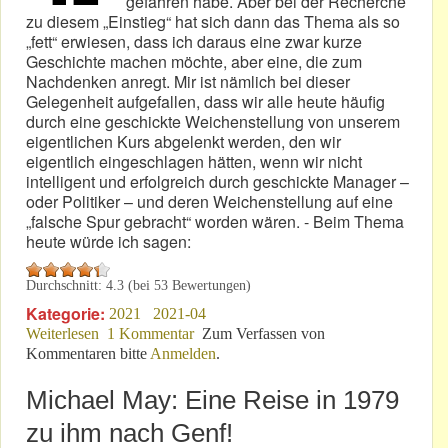
gefahren habe. Aber bei der Recherche
zu diesem „Einstieg“ hat sich dann das Thema als so
„fett“ erwiesen, dass ich daraus eine zwar kurze
Geschichte machen möchte, aber eine, die zum
Nachdenken anregt. Mir ist nämlich bei dieser
Gelegenheit aufgefallen, dass wir alle heute häufig
durch eine geschickte Weichenstellung von unserem
eigentlichen Kurs abgelenkt werden, den wir
eigentlich eingeschlagen hätten, wenn wir nicht
intelligent und erfolgreich durch geschickte Manager –
oder Politiker – und deren Weichenstellung auf eine
„falsche Spur gebracht“ worden wären. - Beim Thema
heute würde ich sagen:
Durchschnitt:
4.3
(bei
53
Bewertungen)
Kategorie:
2021
2021-04
Weiterlesen
über VDA-Präsidentin Müller lenkt von der Realität
1 Kommentar
Zum Verfassen von
Kommentaren bitte
ab!
Anmelden
.
Michael May: Eine Reise in 1979
zu ihm nach Genf!