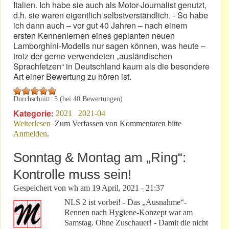
Italien. Ich habe sie auch als Motor-Journalist genutzt,
d.h. sie waren eigentlich selbstverständlich. - So habe
ich dann auch – vor gut 40 Jahren – nach einem
ersten Kennenlernen eines geplanten neuen
Lamborghini-Modells nur sagen können, was heute –
trotz der gerne verwendeten „ausländischen
Sprachfetzen“ in Deutschland kaum als die besondere
Art einer Bewertung zu hören ist.
Durchschnitt:
5
(bei
40
Bewertungen)
Kategorie:
2021
2021-04
Weiterlesen
über Ein Auto wie ein Motorrad: „Bravo, bravissimo!“
Zum Verfassen von Kommentaren bitte
Anmelden
.
Sonntag & Montag am „Ring“:
Kontrolle muss sein!
Gespeichert von
wh
am
19 April, 2021 - 21:37
NLS 2 ist vorbei! - Das „Ausnahme“-
Rennen nach Hygiene-Konzept war am
Samstag. Ohne Zuschauer! - Damit die nicht