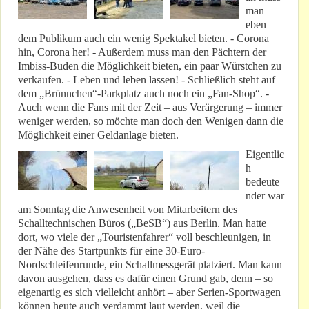
man
eben
dem Publikum auch ein wenig Spektakel bieten. - Corona
hin, Corona her! - Außerdem muss man den Pächtern der
Imbiss-Buden die Möglichkeit bieten, ein paar Würstchen zu
verkaufen. - Leben und leben lassen! - Schließlich steht auf
dem „Brünnchen“-Parkplatz auch noch ein „Fan-Shop“. -
Auch wenn die Fans mit der Zeit – aus Verärgerung – immer
weniger werden, so möchte man doch den Wenigen dann die
Möglichkeit einer Geldanlage bieten.
Eigentlic
h
bedeute
nder war
am Sonntag die Anwesenheit von Mitarbeitern des
Schalltechnischen Büros („BeSB“) aus Berlin. Man hatte
dort, wo viele der „Touristenfahrer“ voll beschleunigen, in
der Nähe des Startpunkts für eine 30-Euro-
Nordschleifenrunde, ein Schallmessgerät platziert. Man kann
davon ausgehen, dass es dafür einen Grund gab, denn – so
eigenartig es sich vielleicht anhört – aber Serien-Sportwagen
können heute auch verdammt laut werden, weil die