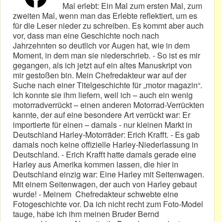
Mal erlebt: Ein Mal zum ersten Mal, zum
zweiten Mal, wenn man das Erlebte reflektiert, um es
für die Leser nieder zu schreiben. Es kommt aber auch
vor, dass man eine Geschichte noch nach
Jahrzehnten so deutlich vor Augen hat, wie in dem
Moment, in dem man sie niederschrieb. - So ist es mir
gegangen, als ich jetzt auf ein altes Manuskript von
mir gestoßen bin. Mein Chefredakteur war auf der
Suche nach einer Titelgeschichte für „motor magazin“.
Ich konnte sie ihm liefern, weil ich – auch ein wenig
motorradverrückt – einen anderen Motorrad-Verrückten
kannte, der auf eine besondere Art verrückt war: Er
importierte für einen – damals - nur kleinen Markt in
Deutschland Harley-Motorräder: Erich Krafft. - Es gab
damals noch keine offizielle Harley-Niederlassung in
Deutschland. - Erich Krafft hatte damals gerade eine
Harley aus Amerika kommen lassen, die hier in
Deutschland einzig war: Eine Harley mit Seitenwagen.
Mit einem Seitenwagen, der auch von Harley gebaut
wurde! - Meinem Chefredakteur schwebte eine
Fotogeschichte vor. Da ich nicht recht zum Foto-Model
tauge, habe ich ihm meinen Bruder Bernd