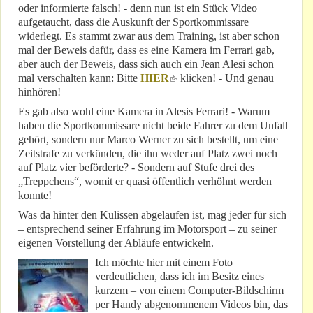
oder informierte falsch! - denn nun ist ein Stück Video
aufgetaucht, dass die Auskunft der Sportkommissare
widerlegt. Es stammt zwar aus dem Training, ist aber schon
mal der Beweis dafür, dass es eine Kamera im Ferrari gab,
aber auch der Beweis, dass sich auch ein Jean Alesi schon
mal verschalten kann: Bitte
HIER
(link is external)
klicken! - Und genau
hinhören!
Es gab also wohl eine Kamera in Alesis Ferrari! - Warum
haben die Sportkommissare nicht beide Fahrer zu dem Unfall
gehört, sondern nur Marco Werner zu sich bestellt, um eine
Zeitstrafe zu verkünden, die ihn weder auf Platz zwei noch
auf Platz vier beförderte? - Sondern auf Stufe drei des
„Treppchens“, womit er quasi öffentlich verhöhnt werden
konnte!
Was da hinter den Kulissen abgelaufen ist, mag jeder für sich
– entsprechend seiner Erfahrung im Motorsport – zu seiner
eigenen Vorstellung der Abläufe entwickeln.
Ich möchte hier mit einem Foto
verdeutlichen, dass ich im Besitz eines
kurzem – von einem Computer-Bildschirm
per Handy abgenommenem Videos bin, das