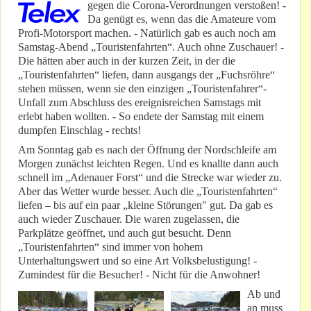
gegen die Corona-Verordnungen verstoßen! -
Da genügt es, wenn das die Amateure vom
Profi-Motorsport machen. - Natürlich gab es auch noch am
Samstag-Abend „Touristenfahrten“. Auch ohne Zuschauer! -
Die hätten aber auch in der kurzen Zeit, in der die
„Touristenfahrten“ liefen, dann ausgangs der „Fuchsröhre“
stehen müssen, wenn sie den einzigen „Touristenfahrer“-
Unfall zum Abschluss des ereignisreichen Samstags mit
erlebt haben wollten. - So endete der Samstag mit einem
dumpfen Einschlag - rechts!
Am Sonntag gab es nach der Öffnung der Nordschleife am
Morgen zunächst leichten Regen. Und es knallte dann auch
schnell im „Adenauer Forst“ und die Strecke war wieder zu.
Aber das Wetter wurde besser. Auch die „Touristenfahrten“
liefen – bis auf ein paar „kleine Störungen" gut. Da gab es
auch wieder Zuschauer. Die waren zugelassen, die
Parkplätze geöffnet, und auch gut besucht. Denn
„Touristenfahrten“ sind immer von hohem
Unterhaltungswert und so eine Art Volksbelustigung! -
Zumindest für die Besucher! - Nicht für die Anwohner!
Ab und
an muss