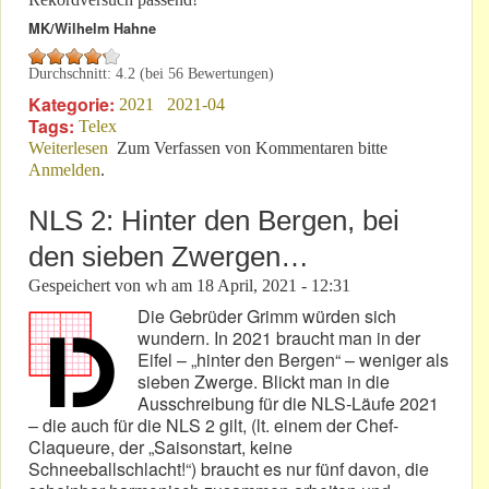
MK/Wilhelm Hahne
Durchschnitt:
4.2
(bei
56
Bewertungen)
Kategorie:
2021
2021-04
Tags:
Telex
Weiterlesen
über Sonntag & Montag am „Ring“: Kontrolle muss
Zum Verfassen von Kommentaren bitte
Anmelden
.
sein!
NLS 2: Hinter den Bergen, bei
den sieben Zwergen…
Gespeichert von
wh
am
18 April, 2021 - 12:31
Die Gebrüder Grimm würden sich
wundern. In 2021 braucht man in der
Eifel – „hinter den Bergen“ – weniger als
sieben Zwerge. Blickt man in die
Ausschreibung für die NLS-Läufe 2021
– die auch für die NLS 2 gilt, (lt. einem der Chef-
Claqueure, der „Saisonstart, keine
Schneeballschlacht!“) braucht es nur fünf davon, die