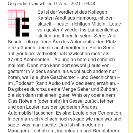
Gespeichert von
wh
am
11 April, 2021 - 09:48
Es ist der Verdienst des Kollegen
Karsten Arndt aus Hamburg, mit den
aktuell – heute - richtigen Mitteln, „Leute
von gestern“ wieder ins Lampenlicht zu
stellen und ihnen in seiner Serie „Alte
Schule - die goldene Ära des Automobils“ den Platz
einzuräumen, den sie auch verdienen. Seine Serie,
auf „youtube“ verbreitet, hat inzwischen mehr als
37.000 Abonnenten. - Ab und an höre und sehe ich
mal rein. Denn man kann dort sowohl „Leute von
gestern“ in Videos sehen, als wohl auch andere nur
hören, weil sie „ihre Geschichte“ – und Geschichten –
im „Podcast“ (kann Audio und Video sein) erzählen. -
Da gibt es durchaus eine Menge Seher und Zuhörer,
die sich dann mit einem guten Whiskey oder einem
Glas Rotwein (oder mehr) im Sessel zurück lehnen
und den Leuten aus der „goldenen Ära des
Automobils“ lauschen. Es sind Leute einer Generation,
in der man sich vielfach noch so gab wie man war und
sagte, was man dachte. Das ist mit modernen
Managern, Technikern, Ingenieuren und Rennfahrern