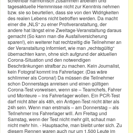
scheinbar harmonisch zusammen arbeiten und
tagesaktuelle Hemmnisse nicht zur Kenntnis nehmen
bzw. sie so beurteilen, dass sie von den Widrigkeiten
des realen Lebens nicht betroffen werden. Da macht
einer die „NLS“ zu einer Profiveranstaltung, der
andere hat längst eine Zweitage-Veranstaltung daraus
gemacht (So kann man die Ausfallversicherung
sparen!), ein weiterer hat rechtzeitig die Teilnehmer an
der Veranstaltung informiert, wie man „rechtsgültig“
übernachten kann, ohne sich aufgrund der aktuellen
Corona-Situation und den notwendigen
Beschränkungen strafbar zu machen. Kein Journalist,
kein Fotograf kommt ins Fahrerlager. (Das wäre
schlimmer als Corona!) Da müssen die Teilnehmer
schon Donnerstags anreisen und einen gültigen
Corona-Test vorweisen, wenn sie – Teamchefs, Fahrer
und Monteure – ins Fahrerlager wollen. Ein PCR-Test
darf nicht älter als 48h, ein Antigen-Test nicht älter als
24h sein. Wenn man erstmals – am Donnerstag – als
Teilnehmer ins Fahrerlager will. Am Freitag und
Samstag, wenn der Test nicht mehr gilt, schaut man
nicht mehr hin. - Hauptsache, man bleibt unter sich. Zu
diesem Rennen waren auch nur um 1.500 Leute im