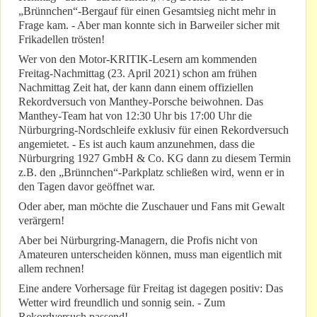
„Brünnchen“-Bergauf für einen Gesamtsieg nicht mehr in
Frage kam. - Aber man konnte sich in Barweiler sicher mit
Frikadellen trösten!
Wer von den Motor-KRITIK-Lesern am kommenden
Freitag-Nachmittag (23. April 2021) schon am frühen
Nachmittag Zeit hat, der kann dann einem offiziellen
Rekordversuch von Manthey-Porsche beiwohnen. Das
Manthey-Team hat von 12:30 Uhr bis 17:00 Uhr die
Nürburgring-Nordschleife exklusiv für einen Rekordversuch
angemietet. - Es ist auch kaum anzunehmen, dass die
Nürburgring 1927 GmbH & Co. KG dann zu diesem Termin
z.B. den „Brünnchen“-Parkplatz schließen wird, wenn er in
den Tagen davor geöffnet war.
Oder aber, man möchte die Zuschauer und Fans mit Gewalt
verärgern!
Aber bei Nürburgring-Managern, die Profis nicht von
Amateuren unterscheiden können, muss man eigentlich mit
allem rechnen!
Eine andere Vorhersage für Freitag ist dagegen positiv: Das
Wetter wird freundlich und sonnig sein. - Zum
Rekordversuch passend!