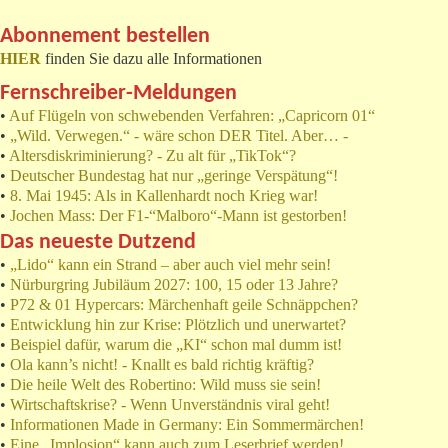
Abonnement bestellen
HIER
finden Sie dazu alle Informationen
Fernschreiber-Meldungen
•
Auf Flügeln von schwebenden Verfahren: „Capricorn 01“
•
„Wild. Verwegen.“ - wäre schon DER Titel. Aber… -
•
Altersdiskriminierung? - Zu alt für „TikTok“?
•
Deutscher Bundestag hat nur „geringe Verspätung“!
•
8. Mai 1945: Als in Kallenhardt noch Krieg war!
•
Jochen Mass: Der F1-“Malboro“-Mann ist gestorben!
Das neueste Dutzend
•
„Lido“ kann ein Strand – aber auch viel mehr sein!
•
Nürburgring Jubiläum 2027: 100, 15 oder 13 Jahre?
•
P72 & 01 Hypercars: Märchenhaft geile Schnäppchen?
•
Entwicklung hin zur Krise: Plötzlich und unerwartet?
•
Beispiel dafür, warum die „KI“ schon mal dumm ist!
•
Ola kann’s nicht! - Knallt es bald richtig kräftig?
•
Die heile Welt des Robertino: Wild muss sie sein!
•
Wirtschaftskrise? - Wenn Unverständnis viral geht!
•
Informationen Made in Germany: Ein Sommermärchen!
•
Eine „Implosion“ kann auch zum Leserbrief werden!