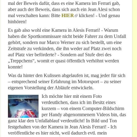
mal der Beweis dafür, dass es eine Kamera im Ferrari gab,
aber auch der Beweis, dass sich auch ein Jean Alesi schon
mal verschalten kann: Bitte
HIER
(link is external)
klicken! - Und genau
hinhören!
Es gab also wohl eine Kamera in Alesis Ferrari! - Warum
haben die Sportkommissare nicht beide Fahrer zu dem Unfall
gehört, sondern nur Marco Werner zu sich bestellt, um eine
Zeitstrafe zu verkünden, die ihn weder auf Platz zwei noch
auf Platz vier beförderte? - Sondern auf Stufe drei des
„Treppchens“, womit er quasi öffentlich verhöhnt werden
konnte!
Was da hinter den Kulissen abgelaufen ist, mag jeder für sich
– entsprechend seiner Erfahrung im Motorsport – zu seiner
eigenen Vorstellung der Abläufe entwickeln.
Ich möchte hier mit einem Foto
verdeutlichen, dass ich im Besitz eines
kurzem – von einem Computer-Bildschirm
per Handy abgenommenem Videos bin, das
ganz klar den Unfallablauf verdeutlicht! In Bild und Ton
festgehalten von der Kamera in Jean Alesis Ferrari! - Ich
veröffentliche es hier nicht, weil dadurch evtl. mein