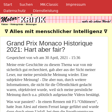
Navigation
Direkt zum Inhalt
Start
Suchen
MK-Classic
Impressum
Datenschutz
Dienstleistung
Motor-Kritik.de
∇ Alles mit menschlicher Intelligenz ∇
Grand Prix Monaco Historique
2021: Hart aber fair?
Gespeichert von
wh
am
30 April, 2021 - 15:36
Meine erste Geschichte zu diesem Thema war von mir
sicherlich gut recherchiert, gab aber aus der Sicht meiner
Leser, nur meine persönliche Meinung wieder. Eine
subjektive Meinung! - Die aber nun, durch weitere
Informationen, die nicht für die Öffentlichkeit gedacht
waren, objektiviert wurde, weil sich meine persönliche
Meinung durch u.a. plötzlich aufgetauchte Videos bestätigt.
Was war passiert? - In einem Rennen mit F1-“Oldtimern“,
hatte Jean Alesi auf einem Ferrari lange geführt und wurde
dann durch einen Unfall, bei dem die Sportkommissare