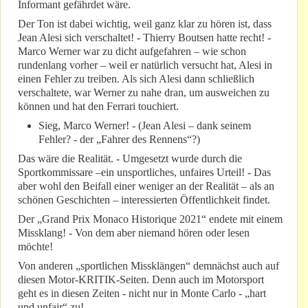
Informant gefährdet wäre.
Der Ton ist dabei wichtig, weil ganz klar zu hören ist, dass
Jean Alesi sich verschaltet! - Thierry Boutsen hatte recht! -
Marco Werner war zu dicht aufgefahren – wie schon
rundenlang vorher – weil er natürlich versucht hat, Alesi in
einen Fehler zu treiben. Als sich Alesi dann schließlich
verschaltete, war Werner zu nahe dran, um ausweichen zu
können und hat den Ferrari touchiert.
Sieg, Marco Werner! - (Jean Alesi – dank seinem
Fehler? - der „Fahrer des Rennens“?)
Das wäre die Realität. - Umgesetzt wurde durch die
Sportkommissare –ein unsportliches, unfaires Urteil! - Das
aber wohl den Beifall einer weniger an der Realität – als an
schönen Geschichten – interessierten Öffentlichkeit findet.
Der „Grand Prix Monaco Historique 2021“ endete mit einem
Missklang! - Von dem aber niemand hören oder lesen
möchte!
Von anderen „sportlichen Missklängen“ demnächst auch auf
diesen Motor-KRITIK-Seiten. Denn auch im Motorsport
geht es in diesen Zeiten - nicht nur in Monte Carlo - „hart
und unfair“ zu!