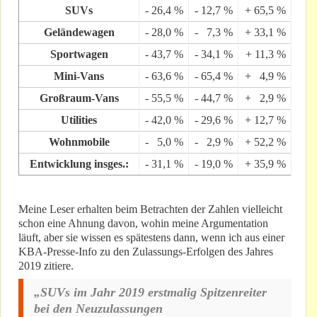
SUVs
- 26,4 %
- 12,7 %
+ 65,5 %
Geländewagen
- 28,0 %
- 7,3 %
+ 33,1 %
Sportwagen
- 43,7 %
- 34,1 %
+ 11,3 %
Mini-Vans
- 63,6 %
- 65,4 %
+ 4,9 %
Großraum-Vans
- 55,5 %
- 44,7 %
+ 2,9 %
Utilities
- 42,0 %
- 29,6 %
+ 12,7 %
Wohnmobile
- 5,0 %
- 2,9 %
+ 52,2 %
Entwicklung insges.:
- 31,1 %
- 19,0 %
+ 35,9 %
Meine Leser erhalten beim Betrachten der Zahlen vielleicht
schon eine Ahnung davon, wohin meine Argumentation
läuft, aber sie wissen es spätestens dann, wenn ich aus einer
KBA-Presse-Info zu den Zulassungs-Erfolgen des Jahres
2019 zitiere.
„SUVs im Jahr 2019 erstmalig Spitzenreiter
bei den Neuzulassungen