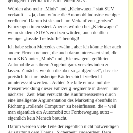
geringerem Verbrauch als mit einem SUV!
Würden also mehr „Minis“ und „Kleinwagen“ statt SUV
verkauft… - ja, dann würde die Automobilindustrie weniger
verdienen! Darum ist sie auch am Verkauf von „großen“
Fahrzeugen interessiert. Aber es würden bei „Kleinwagen“ –
wenn sie denn SUV’s ersetzen würden, auch deutlich
weniger „fossile Treibstoffe“ benötigt!
Ich habe schon Mercedes erwähnt, aber ich könnte hier auch
andere Firmen nennen, die auch daran interessiert sind, die
vom KBA unter „Minis“ und „Kleinwagen“ geführten
Automobile aus ihrem Angebot ganz verschwinden zu
lassen. Zunächst werden die aber so „aufgerüstet“, dass sie
preislich für ihre bisherige Käuferschicht vielleicht
uninteressant werden. - Achten Sie bitte einmal auf die
Preisentwicklung dieser Fahrzeug-Segmente in dieser – und
nächster - Zeit. Man versucht die Kaufinteressenten durch
eine intelligente Argumentation des Marketing ebenfalls in
Richtung „rollende Computer“ zu beeinflussen, die – weil
man eigentlich ein Automobil zur Fortbewegung nutzt –
eigentlich kein Mensch braucht.
Darum werden viele Teile der eigentlich nicht notwendigen
Ausstattung dem Thema „Sicherheit“ zugeordnet. Dem