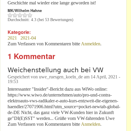
Geschichte mal wieder eine lange geworden ist!
MK/Wilhelm Hahne
Durchschnitt:
4.3
(bei
53
Bewertungen)
Kategorie:
2021
2021-04
Zum Verfassen von Kommentaren bitte
Anmelden
.
1 Kommentar
Weichenstellung auch bei VW
Gespeichert von
uwe_ruesgen_koeln_de
am
14 April, 2021 -
19:53
Interessanter "Insider"-Bericht dazu aus WiWo online:
https://www.wiwo.de/unternehmen/auto/pro-und-contra-
elektroauto-vws-radikaler-e-auto-kurs-entzweit-die-eigenen-
haendler/27071906.html?utm_source=pocket-newtab-global-
de-DE Nicht, das ganz viele VW-Kunden hier in Zukunft
ge"DI(E)SST" werden... Grüße vom VW-fahrenden Uwe
Zum Verfassen von Kommentaren bitte
Anmelden
.