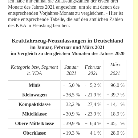
Ich habe mir einmal die Zulassungszahlen der ersten drei
Monate des Jahres 2021 angesehen, um sie mit denen des
entsprechenden Vorjahres-Monats zu vergleichen. - Hier ist
meine entsprechende Tabelle, die auf den amtlichen Zahlen
des KBA in Flensburg beruhen:
Kraftfahrzeug-
Neuzulassungen in Deutschland
im Januar, Februar und März 2021
im Vergleich zu den gleichen Monaten des Jahres 2020
März
Kategorie bzw, Segment
Januar
Februar
lt. VDA
2021
2021
2021
Minis
- 5,0 %
- 5,2 %
+ 96,0 %
Kleinwagen
- 36,5 %
- 21,9 %
+ 39,7 %
Kompaktklasse
- 32,2 %
- 27,4 %
+ 14,1 %
Mittelklasse
- 30,9 %
- 23,9 %
+ 18,9 %
Obere Mittelklasse
- 39,9 %
+ 6,4 %
+ 45,1 %
Oberklasse
- 19,3 %
+ 4,1 %
+ 28,0 %