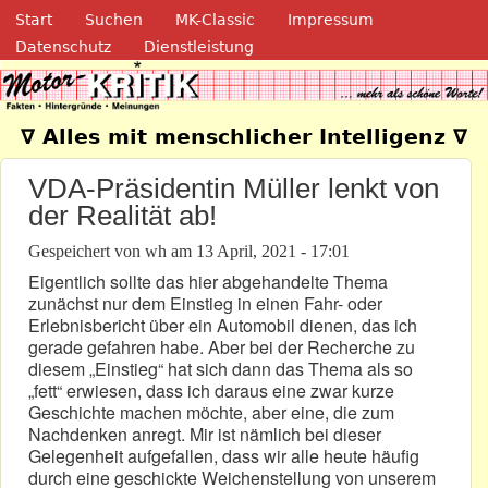
Navigation
Direkt zum Inhalt
Start
Suchen
MK-Classic
Impressum
Datenschutz
Dienstleistung
Motor-Kritik.de
∇ Alles mit menschlicher Intelligenz ∇
VDA-Präsidentin Müller lenkt von
der Realität ab!
Gespeichert von
wh
am
13 April, 2021 - 17:01
Eigentlich sollte das hier abgehandelte Thema
zunächst nur dem Einstieg in einen Fahr- oder
Erlebnisbericht über ein Automobil dienen, das ich
gerade gefahren habe. Aber bei der Recherche zu
diesem „Einstieg“ hat sich dann das Thema als so
„fett“ erwiesen, dass ich daraus eine zwar kurze
Geschichte machen möchte, aber eine, die zum
Nachdenken anregt. Mir ist nämlich bei dieser
Gelegenheit aufgefallen, dass wir alle heute häufig
durch eine geschickte Weichenstellung von unserem