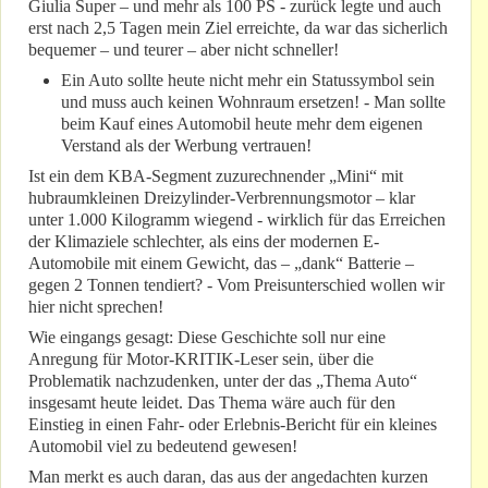
Giulia Super – und mehr als 100 PS - zurück legte und auch
erst nach 2,5 Tagen mein Ziel erreichte, da war das sicherlich
bequemer – und teurer – aber nicht schneller!
Ein Auto sollte heute nicht mehr ein Statussymbol sein
und muss auch keinen Wohnraum ersetzen! - Man sollte
beim Kauf eines Automobil heute mehr dem eigenen
Verstand als der Werbung vertrauen!
Ist ein dem KBA-Segment zuzurechnender „Mini“ mit
hubraumkleinen Dreizylinder-Verbrennungsmotor – klar
unter 1.000 Kilogramm wiegend - wirklich für das Erreichen
der Klimaziele schlechter, als eins der modernen E-
Automobile mit einem Gewicht, das – „dank“ Batterie –
gegen 2 Tonnen tendiert? - Vom Preisunterschied wollen wir
hier nicht sprechen!
Wie eingangs gesagt: Diese Geschichte soll nur eine
Anregung für Motor-KRITIK-Leser sein, über die
Problematik nachzudenken, unter der das „Thema Auto“
insgesamt heute leidet. Das Thema wäre auch für den
Einstieg in einen Fahr- oder Erlebnis-Bericht für ein kleines
Automobil viel zu bedeutend gewesen!
Man merkt es auch daran, das aus der angedachten kurzen