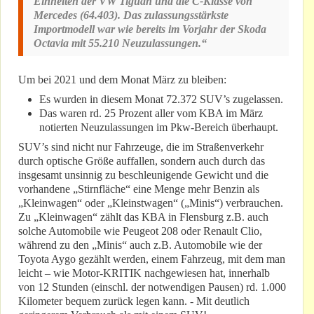
Einheiten der VW Tiguan und die C-Klasse von
Mercedes (64.403). Das zulassungsstärkste
Importmodell war wie bereits im Vorjahr der Skoda
Octavia mit 55.210 Neuzulassungen.“
Um bei 2021 und dem Monat März zu bleiben:
Es wurden in diesem Monat 72.372 SUV’s zugelassen.
Das waren rd. 25 Prozent aller vom KBA im März
notierten Neuzulassungen im Pkw-Bereich überhaupt.
SUV’s sind nicht nur Fahrzeuge, die im Straßenverkehr
durch optische Größe auffallen, sondern auch durch das
insgesamt unsinnig zu beschleunigende Gewicht und die
vorhandene „Stirnfläche“ eine Menge mehr Benzin als
„Kleinwagen“ oder „Kleinstwagen“ („Minis“) verbrauchen.
Zu „Kleinwagen“ zählt das KBA in Flensburg z.B. auch
solche Automobile wie Peugeot 208 oder Renault Clio,
während zu den „Minis“ auch z.B. Automobile wie der
Toyota Aygo gezählt werden, einem Fahrzeug, mit dem man
leicht – wie Motor-KRITIK nachgewiesen hat, innerhalb
von 12 Stunden (einschl. der notwendigen Pausen) rd. 1.000
Kilometer bequem zurück legen kann. - Mit deutlich