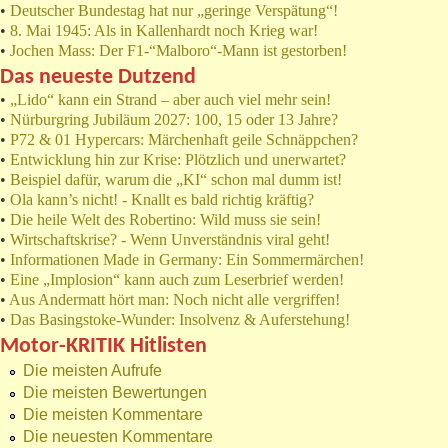
•
Deutscher Bundestag hat nur „geringe Verspätung“!
•
8. Mai 1945: Als in Kallenhardt noch Krieg war!
•
Jochen Mass: Der F1-“Malboro“-Mann ist gestorben!
Das neueste Dutzend
•
„Lido“ kann ein Strand – aber auch viel mehr sein!
•
Nürburgring Jubiläum 2027: 100, 15 oder 13 Jahre?
•
P72 & 01 Hypercars: Märchenhaft geile Schnäppchen?
•
Entwicklung hin zur Krise: Plötzlich und unerwartet?
•
Beispiel dafür, warum die „KI“ schon mal dumm ist!
•
Ola kann’s nicht! - Knallt es bald richtig kräftig?
•
Die heile Welt des Robertino: Wild muss sie sein!
•
Wirtschaftskrise? - Wenn Unverständnis viral geht!
•
Informationen Made in Germany: Ein Sommermärchen!
•
Eine „Implosion“ kann auch zum Leserbrief werden!
•
Aus Andermatt hört man: Noch nicht alle vergriffen!
•
Das Basingstoke-Wunder: Insolvenz & Auferstehung!
Motor-KRITIK Hitlisten
Die meisten Aufrufe
Die meisten Bewertungen
Die meisten Kommentare
Die neuesten Kommentare