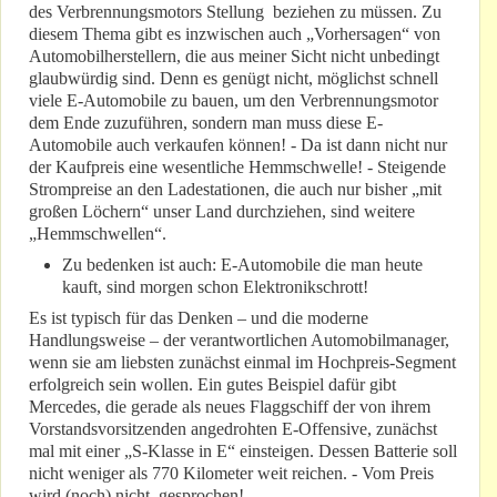
des Verbrennungsmotors Stellung beziehen zu müssen. Zu
diesem Thema gibt es inzwischen auch „Vorhersagen“ von
Automobilherstellern, die aus meiner Sicht nicht unbedingt
glaubwürdig sind. Denn es genügt nicht, möglichst schnell
viele E-Automobile zu bauen, um den Verbrennungsmotor
dem Ende zuzuführen, sondern man muss diese E-
Automobile auch verkaufen können! - Da ist dann nicht nur
der Kaufpreis eine wesentliche Hemmschwelle! - Steigende
Strompreise an den Ladestationen, die auch nur bisher „mit
großen Löchern“ unser Land durchziehen, sind weitere
„Hemmschwellen“.
Zu bedenken ist auch: E-Automobile die man heute
kauft, sind morgen schon Elektronikschrott!
Es ist typisch für das Denken – und die moderne
Handlungsweise – der verantwortlichen Automobilmanager,
wenn sie am liebsten zunächst einmal im Hochpreis-Segment
erfolgreich sein wollen. Ein gutes Beispiel dafür gibt
Mercedes, die gerade als neues Flaggschiff der von ihrem
Vorstandsvorsitzenden angedrohten E-Offensive, zunächst
mal mit einer „S-Klasse in E“ einsteigen. Dessen Batterie soll
nicht weniger als 770 Kilometer weit reichen. - Vom Preis
wird (noch) nicht gesprochen!