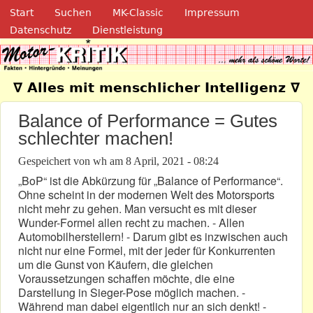
Navigation
Direkt zum Inhalt
Start
Suchen
MK-Classic
Impressum
Datenschutz
Dienstleistung
Motor-Kritik.de
∇ Alles mit menschlicher Intelligenz ∇
Balance of Performance = Gutes
schlechter machen!
Gespeichert von
wh
am
8 April, 2021 - 08:24
„BoP“ ist die Abkürzung für „Balance of Performance“.
Ohne scheint in der modernen Welt des Motorsports
nicht mehr zu gehen. Man versucht es mit dieser
Wunder-Formel allen recht zu machen. - Allen
Automobilherstellern! - Darum gibt es inzwischen auch
nicht nur eine Formel, mit der jeder für Konkurrenten
um die Gunst von Käufern, die gleichen
Voraussetzungen schaffen möchte, die eine
Darstellung in Sieger-Pose möglich machen. -
Während man dabei eigentlich nur an sich denkt! -