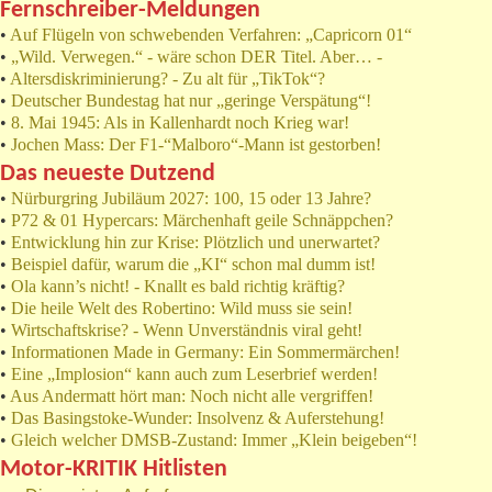
Fernschreiber-Meldungen
•
Auf Flügeln von schwebenden Verfahren: „Capricorn 01“
•
„Wild. Verwegen.“ - wäre schon DER Titel. Aber… -
•
Altersdiskriminierung? - Zu alt für „TikTok“?
•
Deutscher Bundestag hat nur „geringe Verspätung“!
•
8. Mai 1945: Als in Kallenhardt noch Krieg war!
•
Jochen Mass: Der F1-“Malboro“-Mann ist gestorben!
Das neueste Dutzend
•
Nürburgring Jubiläum 2027: 100, 15 oder 13 Jahre?
•
P72 & 01 Hypercars: Märchenhaft geile Schnäppchen?
•
Entwicklung hin zur Krise: Plötzlich und unerwartet?
•
Beispiel dafür, warum die „KI“ schon mal dumm ist!
•
Ola kann’s nicht! - Knallt es bald richtig kräftig?
•
Die heile Welt des Robertino: Wild muss sie sein!
•
Wirtschaftskrise? - Wenn Unverständnis viral geht!
•
Informationen Made in Germany: Ein Sommermärchen!
•
Eine „Implosion“ kann auch zum Leserbrief werden!
•
Aus Andermatt hört man: Noch nicht alle vergriffen!
•
Das Basingstoke-Wunder: Insolvenz & Auferstehung!
•
Gleich welcher DMSB-Zustand: Immer „Klein beigeben“!
Motor-KRITIK Hitlisten