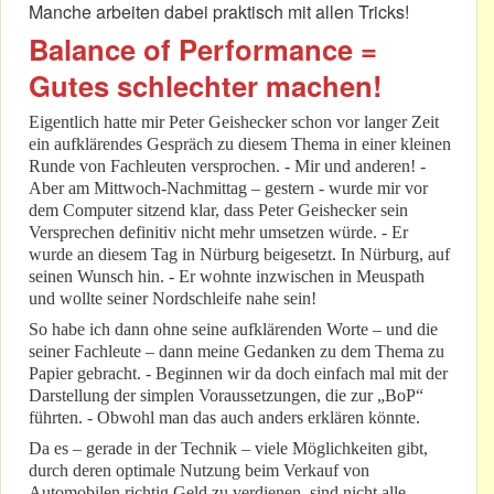
Manche arbeiten dabei praktisch mit allen Tricks!
Balance of Performance =
Gutes schlechter machen!
Eigentlich hatte mir Peter Geishecker schon vor langer Zeit
ein aufklärendes Gespräch zu diesem Thema in einer kleinen
Runde von Fachleuten versprochen. - Mir und anderen! -
Aber am Mittwoch-Nachmittag – gestern - wurde mir vor
dem Computer sitzend klar, dass Peter Geishecker sein
Versprechen definitiv nicht mehr umsetzen würde. - Er
wurde an diesem Tag in Nürburg beigesetzt. In Nürburg, auf
seinen Wunsch hin. - Er wohnte inzwischen in Meuspath
und wollte seiner Nordschleife nahe sein!
So habe ich dann ohne seine aufklärenden Worte – und die
seiner Fachleute – dann meine Gedanken zu dem Thema zu
Papier gebracht. - Beginnen wir da doch einfach mal mit der
Darstellung der simplen Voraussetzungen, die zur „BoP“
führten. - Obwohl man das auch anders erklären könnte.
Da es – gerade in der Technik – viele Möglichkeiten gibt,
durch deren optimale Nutzung beim Verkauf von
Automobilen richtig Geld zu verdienen, sind nicht alle