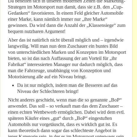
Da behelfen sich in unseren modernen Zeiten die Marketing-
Strategen im Motorsport nun damit, dass sie z.B. den „Cup-
Gedanken“ favorisieren. In einem Feld gleicher Automobile
einer Marke, kann nämlich immer nur „ihre Marke“
gewinnen. Da wird dann die Anzahl der „Klassensiege“ zum
bequem nutzbaren Argument!
Aber das ist natürlich nicht überall möglich und – irgendwie
langweilig. Will man nun dem Zuschauer ein buntes Bild
von unterschiedlichen Marken und Konzepten im Motorsport
bieten, so ist das nach Auffassung der am Vorteil für „ihr
Fabrikat“ interessierten Manager nur dadurch möglich, dass
man die Fahrzeuge, unabhängig von Konzeption und
Motorisierung alle auf ein Niveau bringt.
Da ist nur möglich, indem man die Besseren auf das
Niveau der Schlechteren bringt!
Nicht anderes geschieht, wenn man die so genannte „BoP“
anwendet. Das soll – so verkauft man das dem Zuschauer –
einen echten Wettbewerb ermöglichen. Dabei wird dem evtl.
späteren Käufer eines „gut“ durch „BoP“ eingestuften
Automobils nur vorgetäuscht, dass es wirklich gut ist. Es
kann theoretisch dann sogar das schlechteste Angebot in
jener Kategorie sein, in der es im Motorsport unterwegs sein