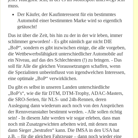
muss.
Der Käufer, der Kaufinteressent für ein bestimmtes
Automobil einer bestimmten Marke wird so eigentlich
getäuscht!
Das ist über die Zeit, bis hin zu der in der wir leben, immer
schlimmer geworden! - Es gibt nämlich gar nicht DIE
„BoP“, sondern es gibt inzwischen einige, die alle vorgeben,
die Wettbewerbsfähigkeit unterschiedlicher Automobile auf
ein Niveau, auf das des Schlechtesten (!) zu bringen. - Das
soll für Alle die gleichen Voraussetzungen schaffen, wenn
die Spezialisten unbeeinflusst von irgendwelchen Interessen,
eine optimale „BoP“ verwirklichen.
Da gibt es selbst in unseren Landen unterschiedliche
„BoP’s“, wie die für DTM, DTM-Trophy, ADAC-Masters,
die SRO-Serien, für NLS- und 24h-Rennen, deren
Auslegung dann wiederum auch noch von den Ansprüchen
der Rennveranstalter bestimmt werden. - Alle sollen richtig
sein! - In diesem Jahr werden wir sogar erleben, dass man
noch mit Zusatzgewichten arbeiten wird, mit denen man
dann Sieger „bestrafen“ kann. Die IMSA in den USA hat
z.B. – für die gleichen Fahrzeuge – dann noch wieder eine