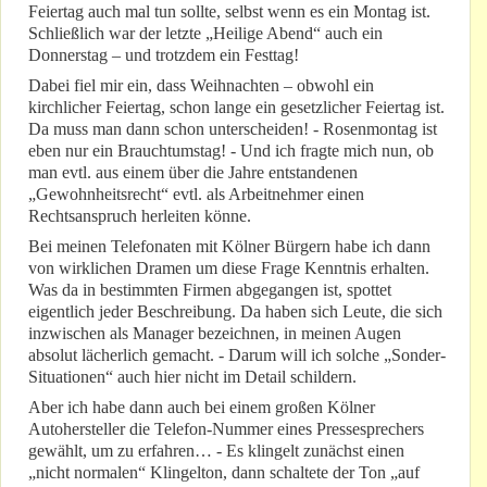
Feiertag auch mal tun sollte, selbst wenn es ein Montag ist.
Schließlich war der letzte „Heilige Abend“ auch ein
Donnerstag – und trotzdem ein Festtag!
Dabei fiel mir ein, dass Weihnachten – obwohl ein
kirchlicher Feiertag, schon lange ein gesetzlicher Feiertag ist.
Da muss man dann schon unterscheiden! - Rosenmontag ist
eben nur ein Brauchtumstag! - Und ich fragte mich nun, ob
man evtl. aus einem über die Jahre entstandenen
„Gewohnheitsrecht“ evtl. als Arbeitnehmer einen
Rechtsanspruch herleiten könne.
Bei meinen Telefonaten mit Kölner Bürgern habe ich dann
von wirklichen Dramen um diese Frage Kenntnis erhalten.
Was da in bestimmten Firmen abgegangen ist, spottet
eigentlich jeder Beschreibung. Da haben sich Leute, die sich
inzwischen als Manager bezeichnen, in meinen Augen
absolut lächerlich gemacht. - Darum will ich solche „Sonder-
Situationen“ auch hier nicht im Detail schildern.
Aber ich habe dann auch bei einem großen Kölner
Autohersteller die Telefon-Nummer eines Pressesprechers
gewählt, um zu erfahren… - Es klingelt zunächst einen
„nicht normalen“ Klingelton, dann schaltete der Ton „auf