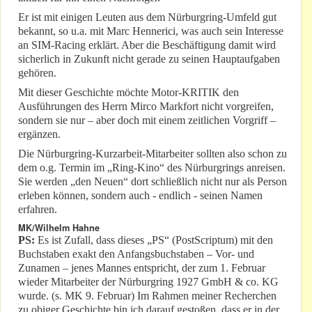
Er ist mit einigen Leuten aus dem Nürburgring-Umfeld gut
bekannt, so u.a. mit Marc Hennerici, was auch sein Interesse
an SIM-Racing erklärt. Aber die Beschäftigung damit wird
sicherlich in Zukunft nicht gerade zu seinen Hauptaufgaben
gehören.
Mit dieser Geschichte möchte Motor-KRITIK den
Ausführungen des Herrn Mirco Markfort nicht vorgreifen,
sondern sie nur – aber doch mit einem zeitlichen Vorgriff –
ergänzen.
Die Nürburgring-Kurzarbeit-Mitarbeiter sollten also schon zu
dem o.g. Termin im „Ring-Kino“ des Nürburgrings anreisen.
Sie werden „den Neuen“ dort schließlich nicht nur als Person
erleben können, sondern auch - endlich - seinen Namen
erfahren.
MK/Wilhelm Hahne
PS:
Es ist Zufall, dass dieses „PS“ (PostScriptum) mit den
Buchstaben exakt den Anfangsbuchstaben – Vor- und
Zunamen – jenes Mannes entspricht, der zum 1. Februar
wieder Mitarbeiter der Nürburgring 1927 GmbH & co. KG
wurde. (s. MK 9. Februar) Im Rahmen meiner Recherchen
zu obiger Geschichte bin ich darauf gestoßen, dass er in der