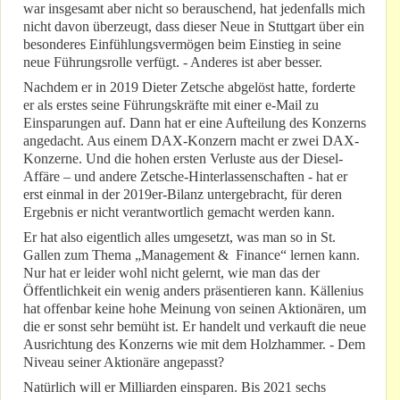
war insgesamt aber nicht so berauschend, hat jedenfalls mich
nicht davon überzeugt, dass dieser Neue in Stuttgart über ein
besonderes Einfühlungsvermögen beim Einstieg in seine
neue Führungsrolle verfügt. - Anderes ist aber besser.
Nachdem er in 2019 Dieter Zetsche abgelöst hatte, forderte
er als erstes seine Führungskräfte mit einer e-Mail zu
Einsparungen auf. Dann hat er eine Aufteilung des Konzerns
angedacht. Aus einem DAX-Konzern macht er zwei DAX-
Konzerne. Und die hohen ersten Verluste aus der Diesel-
Affäre – und andere Zetsche-Hinterlassenschaften - hat er
erst einmal in der 2019er-Bilanz untergebracht, für deren
Ergebnis er nicht verantwortlich gemacht werden kann.
Er hat also eigentlich alles umgesetzt, was man so in St.
Gallen zum Thema „Management & Finance“ lernen kann.
Nur hat er leider wohl nicht gelernt, wie man das der
Öffentlichkeit ein wenig anders präsentieren kann. Källenius
hat offenbar keine hohe Meinung von seinen Aktionären, um
die er sonst sehr bemüht ist. Er handelt und verkauft die neue
Ausrichtung des Konzerns wie mit dem Holzhammer. - Dem
Niveau seiner Aktionäre angepasst?
Natürlich will er Milliarden einsparen. Bis 2021 sechs