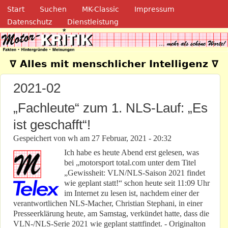
Navigation
Direkt zum Inhalt
Start
Suchen
MK-Classic
Impressum
Datenschutz
Dienstleistung
Motor-Kritik.de
∇ Alles mit menschlicher Intelligenz ∇
2021-02
„Fachleute“ zum 1. NLS-Lauf: „Es
ist geschafft“!
Gespeichert von
wh
am
27 Februar, 2021 - 20:32
Ich habe es heute Abend erst gelesen, was
bei „motorsport total.com unter dem Titel
„Gewissheit: VLN/NLS-Saison 2021 findet
wie geplant statt!“ schon heute seit 11:09 Uhr
im Internet zu lesen ist, nachdem einer der
verantwortlichen NLS-Macher, Christian Stephani, in einer
Presseerklärung heute, am Samstag, verkündet hatte, dass die
VLN-/NLS-Serie 2021 wie geplant stattfindet. - Originalton