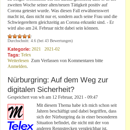
zweiten Woche seiner alten/neuen Tätigkeit positiv auf
Corona getestet wurde. Was diesen Fall erwähnenswert
macht ist, dass nicht nur er, sondern auch seine Frau und die
Schwiegereltern gleichzeitig an Corona erkrankt sind. - Er
wird also am 24. Februar nicht dabei sein können.
Durchschnitt:
4.6
(bei
43
Bewertungen)
Kategorie:
2021
2021-02
Tags:
Telex
Weiterlesen
über Besondere Umstände erfordern besondere
Zum Verfassen von Kommentaren bitte
Anmelden
.
Maßnahmen!
Nürburgring: Auf dem Weg zur
digitalen Sicherheit?
Gespeichert von
wh
am
12 Februar, 2021 - 09:47
Mit diesem Thema habe ich mich schon seit
Jahren beschäftigt und dabei begriffen, dass
sich der Nürburgring da in einer besonderen
Situation befindet, die nicht mit der von
anderen Rennstrecken vergleichbar ist.