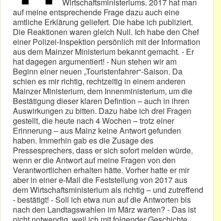
Wirtschaftsministeriums. 2017 hat man
auf meine entsprechende Frage dazu auch eine
amtliche Erklärung geliefert. Die habe ich publiziert.
Die Reaktionen waren gleich Null. Ich habe den Chef
einer Polizei-Inspektion persönlich mit der Information
aus dem Mainzer Ministerium bekannt gemacht. - Er
hat dagegen argumentiert! - Nun stehen wir am
Beginn einer neuen „Touristenfahrer“-Saison. Da
schien es mir richtig, rechtzeitig in einem anderen
Mainzer Ministerium, dem Innenministerium, um die
Bestätigung dieser klaren Defintion – auch in ihren
Auswirkungen zu bitten. Dazu habe ich drei Fragen
gestellt, die heute nach 4 Wochen – trotz einer
Erinnerung – aus Mainz keine Antwort gefunden
haben. Immerhin gab es die Zusage des
Pressesprechers, dass er sich sofort melden würde,
wenn er die Antwort auf meine Fragen von den
Verantwortlichen erhalten hätte. Vorher hatte er mir
aber in einer e-Mail die Feststellung von 2017 aus
dem Wirtschaftsministerium als richtig – und zutreffend
- bestätigt! - Soll ich etwa nun auf die Antworten bis
nach den Landtagswahlen im März warten? - Das ist
nicht notwendig, weil ich mit folgender Geschichte