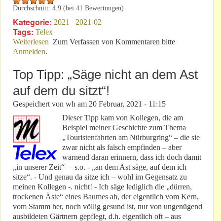
Durchschnitt:
4.9
(bei
41
Bewertungen)
Kategorie:
2021
2021-02
Tags:
Telex
Weiterlesen
über Lob verdient? - Ola-la, Källenius, alter Schwede!
Zum Verfassen von Kommentaren bitte
Anmelden
.
Top Tipp: „Säge nicht an dem Ast
auf dem du sitzt“!
Gespeichert von
wh
am
20 Februar, 2021 - 11:15
Dieser Tipp kam von Kollegen, die am
Beispiel meiner Geschichte zum Thema
„Touristenfahrten am Nürburgring“ – die sie
zwar nicht als falsch empfinden – aber
warnend daran erinnern, dass ich doch damit
„in unserer Zeit“ – s.o. - „an dem Ast säge, auf dem ich
sitze“. - Und genau da sitze ich – wohl im Gegensatz zu
meinen Kollegen -. nicht! - Ich säge lediglich die „dürren,
trockenen Äste“ eines Baumes ab, der eigentlich vom Kern,
vom Stamm her, noch völlig gesund ist, nur von ungenügend
ausbildeten Gärtnern gepflegt, d.h. eigentlich oft – aus