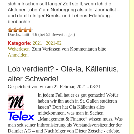
sich mir schon seit langer Zeit stellt, wenn ich die
Aktionen „oben“ am Nürburgring als alter Journalist –
und damit einiger Berufs- und Lebens-Erfahrung -
beobachte:
Durchschnitt:
4.6
(bei
53
Bewertungen)
Kategorie:
2021
2021-02
Weiterlesen
über Frage: Gibt es einen Kindergarten am
Zum Verfassen von Kommentaren bitte
Anmelden
.
Nüŕburgring?
Lob verdient? - Ola-la, Källenius,
alter Schwede!
Gespeichert von
wh
am
22 Februar, 2021 - 08:21
In jedem Fall hat er es gut gemacht! Wofür
haben wir ihn auch in St. Gallen studieren
lassen? Dort hat Ola Källenius alles
mitbekommen, was man in Sachen
„Management & Finance“ wissen muss. Was
man seit seiner Inthronisierung als Vorstandsvorsitzender der
Daimler AG – und Nachfolger von Dieter Zetsche - erlebte,