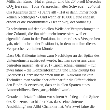
Milliarden Euro. - Hat er gesagt. Und bis 2040 soll Mercedes
CO
-frei sein. - Tolle Versprechen, alter Schwede! - 2040 ist
2
Ola Källenius dann 71 Jahre alt! - Hat er dann immer noch
keinen Nachfolger? - Und wenn er 10.000 Leute entlässt,
erhöht er die Produktivität! - Det är okej, det ordnar sig!
Er schwimmt auf der aktuellen Welle der Versprechungen in
eine Zukunft, die ihn nicht mehr interessiert, weil er
eigentlich dann in der Funktion, in der er dieses Versprechen
gab, nicht mehr in der Position ist, in dem man ihm dieses
Versprechen vorhalten könnte.
Dass Ola Källenius intern zum Nachfolger an der Spitze des
Unternehmens aufgebaut wurde, hat man spätestens dann
begreifen müssen, als er 2017 „noch schnell einmal“ – für
zwei Jahre – die Konzernforschung und Entwicklung bei
„Mercedes Cars“ übernehmen musste. Källenius ist kein
Techniker, man wollte aber offenbar für die Öffentlichkeit
den Eindruck erwecken, dass er in allen Sparten eines
Automobilherstellers „ausgebildet“ wurde.
Gerade die letzte Position vor seinem Aufstieg an die Spitze
des Konzerns macht aber klar, dass seine „interne
Ausbildung“ nur Alibi-Charakter hat: Wer zwei Jahre die