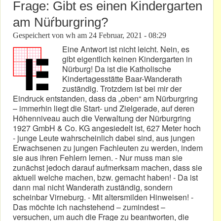
Frage: Gibt es einen Kindergarten
am Nüŕburgring?
Gespeichert von
wh
am
24 Februar, 2021 - 08:29
Eine Antwort ist nicht leicht. Nein, es
gibt eigentlich keinen Kindergarten in
Nürburg! Da ist die Katholische
Kindertagesstätte Baar-Wanderath
zuständig. Trotzdem ist bei mir der
Eindruck entstanden, dass da „oben“ am Nürburgring
– immerhin liegt die Start- und Zielgerade, auf deren
Höhenniveau auch die Verwaltung der Nürburgring
1927 GmbH & Co. KG angesiedelt ist, 627 Meter hoch
- junge Leute wahrscheinlich dabei sind, aus jungen
Erwachsenen zu jungen Fachleuten zu werden, indem
sie aus ihren Fehlern lernen. - Nur muss man sie
zunächst jedoch darauf aufmerksam machen, dass sie
aktuell welche machen, bzw. gemacht haben! - Da ist
dann mal nicht Wanderath zuständig, sondern
scheinbar Virneburg. - Mit altersmilden Hinweisen! -
Das möchte ich nachstehend – zumindest –
versuchen, um auch die Frage zu beantworten, die