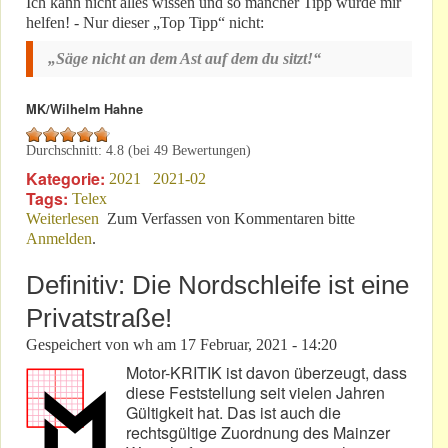
Ich kann nicht alles wissen und so mancher Tipp würde mir
helfen! - Nur dieser „Top Tipp“ nicht:
„Säge nicht an dem Ast auf dem du sitzt!“
MK/Wilhelm Hahne
Durchschnitt:
4.8
(bei
49
Bewertungen)
Kategorie:
2021
2021-02
Tags:
Telex
Weiterlesen
über Top Tipp: „Säge nicht an dem Ast auf dem du
Zum Verfassen von Kommentaren bitte
Anmelden
.
sitzt“!
Definitiv: Die Nordschleife ist eine
Privatstraße!
Gespeichert von
wh
am
17 Februar, 2021 - 14:20
Motor-KRITIK ist davon überzeugt, dass
diese Feststellung seit vielen Jahren
Gültigkeit hat. Das ist auch die
rechtsgültige Zuordnung des Mainzer