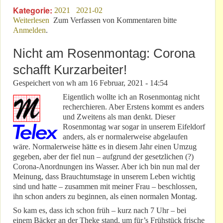
Kategorie:
2021
2021-02
Weiterlesen
über Definitiv: Die Nordschleife ist eine Privatstraße!
Zum Verfassen von Kommentaren bitte
Anmelden
.
Nicht am Rosenmontag: Corona
schafft Kurzarbeiter!
Gespeichert von
wh
am
16 Februar, 2021 - 14:54
Eigentlich wollte ich an Rosenmontag nicht
recherchieren. Aber Erstens kommt es anders
und Zweitens als man denkt. Dieser
Rosenmontag war sogar in unserem Eifeldorf
anders, als er normalerweise abgelaufen
wäre. Normalerweise hätte es in diesem Jahr einen Umzug
gegeben, aber der fiel nun – aufgrund der gesetzlichen (?)
Corona-Anordnungen ins Wasser. Aber ich bin nun mal der
Meinung, dass Brauchtumstage in unserem Leben wichtig
sind und hatte – zusammen mit meiner Frau – beschlossen,
ihn schon anders zu beginnen, als einen normalen Montag.
So kam es, dass ich schon früh – kurz nach 7 Uhr – bei
einem Bäcker an der Theke stand, um für’s Frühstück frische