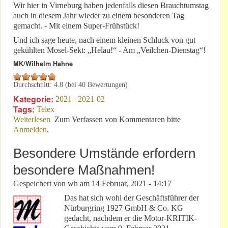
Wir hier in Virneburg haben jedenfalls diesen Brauchtumstag
auch in diesem Jahr wieder zu einem besonderen Tag
gemacht. - Mit einem Super-Frühstück!
Und ich sage heute, nach einem kleinen Schluck von gut
gekühlten Mosel-Sekt: „Helau!“ - Am „Veilchen-Dienstag“!
MK/Wilhelm Hahne
Durchschnitt:
4.8
(bei
40
Bewertungen)
Kategorie:
2021
2021-02
Tags:
Telex
Weiterlesen
über Nicht am Rosenmontag: Corona schafft
Zum Verfassen von Kommentaren bitte
Anmelden
.
Kurzarbeiter!
Besondere Umstände erfordern
besondere Maßnahmen!
Gespeichert von
wh
am
14 Februar, 2021 - 14:17
Das hat sich wohl der Geschäftsführer der
Nürburgring 1927 GmbH & Co. KG
gedacht, nachdem er die Motor-KRITIK-