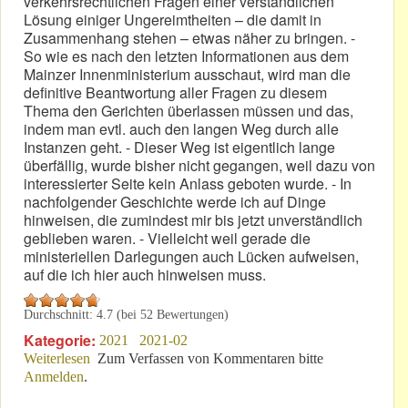
verkehrsrechtlichen Fragen einer verständlichen
Lösung einiger Ungereimtheiten – die damit in
Zusammenhang stehen – etwas näher zu bringen. -
So wie es nach den letzten Informationen aus dem
Mainzer Innenministerium ausschaut, wird man die
definitive Beantwortung aller Fragen zu diesem
Thema den Gerichten überlassen müssen und das,
indem man evtl. auch den langen Weg durch alle
Instanzen geht. - Dieser Weg ist eigentlich lange
überfällig, wurde bisher nicht gegangen, weil dazu von
interessierter Seite kein Anlass geboten wurde. - In
nachfolgender Geschichte werde ich auf Dinge
hinweisen, die zumindest mir bis jetzt unverständlich
geblieben waren. - Vielleicht weil gerade die
ministeriellen Darlegungen auch Lücken aufweisen,
auf die ich hier auch hinweisen muss.
Durchschnitt:
4.7
(bei
52
Bewertungen)
Kategorie:
2021
2021-02
Weiterlesen
über „Touristenfahrten“: Es gibt neue Erkenntnisse!
Zum Verfassen von Kommentaren bitte
Anmelden
.