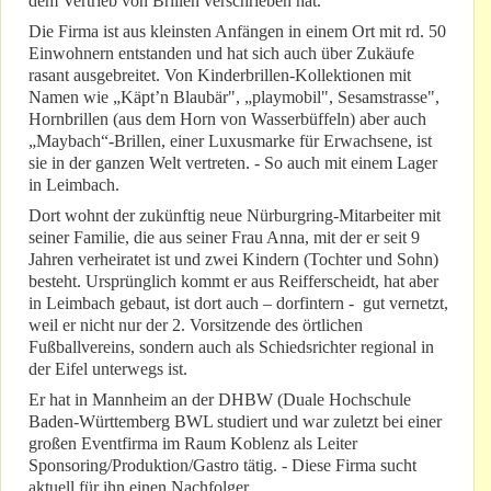
dem Vertrieb von Brillen verschrieben hat.
Die Firma ist aus kleinsten Anfängen in einem Ort mit rd. 50
Einwohnern entstanden und hat sich auch über Zukäufe
rasant ausgebreitet. Von Kinderbrillen-Kollektionen mit
Namen wie „Käpt’n Blaubär", „playmobil", Sesamstrasse",
Hornbrillen (aus dem Horn von Wasserbüffeln) aber auch
„Maybach“-Brillen, einer Luxusmarke für Erwachsene, ist
sie in der ganzen Welt vertreten. - So auch mit einem Lager
in Leimbach.
Dort wohnt der zukünftig neue Nürburgring-Mitarbeiter mit
seiner Familie, die aus seiner Frau Anna, mit der er seit 9
Jahren verheiratet ist und zwei Kindern (Tochter und Sohn)
besteht. Ursprünglich kommt er aus Reifferscheidt, hat aber
in Leimbach gebaut, ist dort auch – dorfintern - gut vernetzt,
weil er nicht nur der 2. Vorsitzende des örtlichen
Fußballvereins, sondern auch als Schiedsrichter regional in
der Eifel unterwegs ist.
Er hat in Mannheim an der DHBW (Duale Hochschule
Baden-Württemberg BWL studiert und war zuletzt bei einer
großen Eventfirma im Raum Koblenz als Leiter
Sponsoring/Produktion/Gastro tätig. - Diese Firma sucht
aktuell für ihn einen Nachfolger.