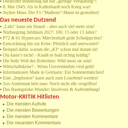
•
Deutscher Bundestag hat nur „geringe Verspätung“!
•
8. Mai 1945: Als in Kallenhardt noch Krieg war!
•
Jochen Mass: Der F1-“Malboro“-Mann ist gestorben!
Das neueste Dutzend
•
„Lido“ kann ein Strand – aber auch viel mehr sein!
•
Nürburgring Jubiläum 2027: 100, 15 oder 13 Jahre?
•
P72 & 01 Hypercars: Märchenhaft geile Schnäppchen?
•
Entwicklung hin zur Krise: Plötzlich und unerwartet?
•
Beispiel dafür, warum die „KI“ schon mal dumm ist!
•
Ola kann’s nicht! - Knallt es bald richtig kräftig?
•
Die heile Welt des Robertino: Wild muss sie sein!
•
Wirtschaftskrise? - Wenn Unverständnis viral geht!
•
Informationen Made in Germany: Ein Sommermärchen!
•
Eine „Implosion“ kann auch zum Leserbrief werden!
•
Aus Andermatt hört man: Noch nicht alle vergriffen!
•
Das Basingstoke-Wunder: Insolvenz & Auferstehung!
Motor-KRITIK Hitlisten
Die meisten Aufrufe
Die meisten Bewertungen
Die meisten Kommentare
Die neuesten Kommentare