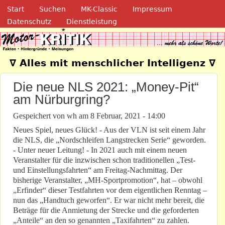
Navigation
Direkt zum Inhalt
Start
Suchen
MK-Classic
Impressum
Datenschutz
Dienstleistung
Motor-Kritik.de
∇ Alles mit menschlicher Intelligenz ∇
Die neue NLS 2021: „Money-Pit“
am Nürburgring?
Gespeichert von
wh
am
8 Februar, 2021 - 14:00
Neues Spiel, neues Glück! - Aus der VLN ist seit einem Jahr
die NLS, die „Nordschleifen Langstrecken Serie“ geworden.
- Unter neuer Leitung! - In 2021 auch mit einem neuen
Veranstalter für die inzwischen schon traditionellen „Test-
und Einstellungsfahrten“ am Freitag-Nachmittag. Der
bisherige Veranstalter, „MH-Sportpromotion“, hat – obwohl
„Erfinder“ dieser Testfahrten vor dem eigentlichen Renntag –
nun das „Handtuch geworfen“. Er war nicht mehr bereit, die
Beträge für die Anmietung der Strecke und die geforderten
„Anteile“ an den so genannten „Taxifahrten“ zu zahlen.