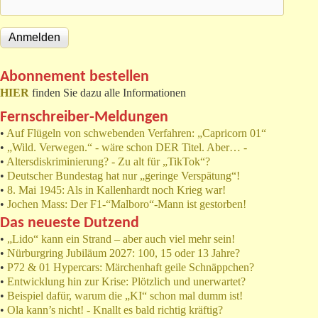
Abonnement bestellen
HIER
finden Sie dazu alle Informationen
Fernschreiber-Meldungen
•
Auf Flügeln von schwebenden Verfahren: „Capricorn 01“
•
„Wild. Verwegen.“ - wäre schon DER Titel. Aber… -
•
Altersdiskriminierung? - Zu alt für „TikTok“?
•
Deutscher Bundestag hat nur „geringe Verspätung“!
•
8. Mai 1945: Als in Kallenhardt noch Krieg war!
•
Jochen Mass: Der F1-“Malboro“-Mann ist gestorben!
Das neueste Dutzend
•
„Lido“ kann ein Strand – aber auch viel mehr sein!
•
Nürburgring Jubiläum 2027: 100, 15 oder 13 Jahre?
•
P72 & 01 Hypercars: Märchenhaft geile Schnäppchen?
•
Entwicklung hin zur Krise: Plötzlich und unerwartet?
•
Beispiel dafür, warum die „KI“ schon mal dumm ist!
•
Ola kann’s nicht! - Knallt es bald richtig kräftig?