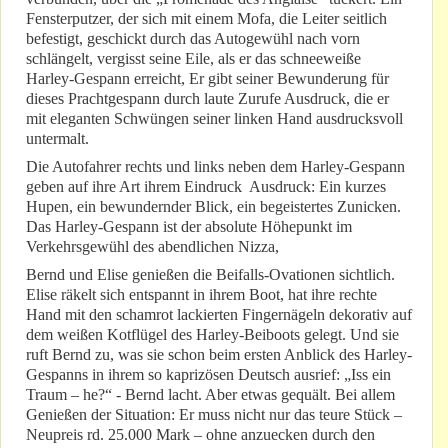
Fensterputzer, der sich mit einem Mofa, die Leiter seitlich
befestigt, geschickt durch das Autogewühl nach vorn
schlängelt, vergisst seine Eile, als er das schneeweiße
Harley-Gespann erreicht, Er gibt seiner Bewunderung für
dieses Prachtgespann durch laute Zurufe Ausdruck, die er
mit eleganten Schwüngen seiner linken Hand ausdrucksvoll
untermalt.
Die Autofahrer rechts und links neben dem Harley-Gespann
geben auf ihre Art ihrem Eindruck Ausdruck: Ein kurzes
Hupen, ein bewundernder Blick, ein begeistertes Zunicken.
Das Harley-Gespann ist der absolute Höhepunkt im
Verkehrsgewühl des abendlichen Nizza,
Bernd und Elise genießen die Beifalls-Ovationen sichtlich.
Elise räkelt sich entspannt in ihrem Boot, hat ihre rechte
Hand mit den schamrot lackierten Fingernägeln dekorativ auf
dem weißen Kotflügel des Harley-Beiboots gelegt. Und sie
ruft Bernd zu, was sie schon beim ersten Anblick des Harley-
Gespanns in ihrem so kaprizösen Deutsch ausrief: „Iss ein
Traum – he?“ - Bernd lacht. Aber etwas gequält. Bei allem
Genießen der Situation: Er muss nicht nur das teure Stück –
Neupreis rd. 25.000 Mark – ohne anzuecken durch den