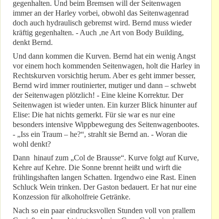
gegenhalten. Und beim Bremsen will der Seitenwagen
immer an der Harley vorbei, obwohl das Seitenwagenrad
doch auch hydraulisch gebremst wird. Bernd muss wieder
kräftig gegenhalten. - Auch ‚ne Art von Body Building,
denkt Bernd.
Und dann kommen die Kurven. Bernd hat ein wenig Angst
vor einem hoch kommenden Seitenwagen, holt die Harley in
Rechtskurven vorsichtig herum. Aber es geht immer besser,
Bernd wird immer routinierter, mutiger und dann – schwebt
der Seitenwagen plötzlich! - Eine kleine Korrektur. Der
Seitenwagen ist wieder unten. Ein kurzer Blick hinunter auf
Elise: Die hat nichts gemerkt. Für sie war es nur eine
besonders intensive Wippbewegung des Seitenwagenbootes.
- „Iss ein Traum – he?“, strahlt sie Bernd an. - Woran die
wohl denkt?
Dann hinauf zum „Col de Brausse“. Kurve folgt auf Kurve,
Kehre auf Kehre. Die Sonne brennt heißt und wirft die
frühlingshaften langen Schatten. Irgendwo eine Rast. Einen
Schluck Wein trinken. Der Gaston bedauert. Er hat nur eine
Konzession für alkoholfreie Getränke.
Nach so ein paar eindrucksvollen Stunden voll von prallem