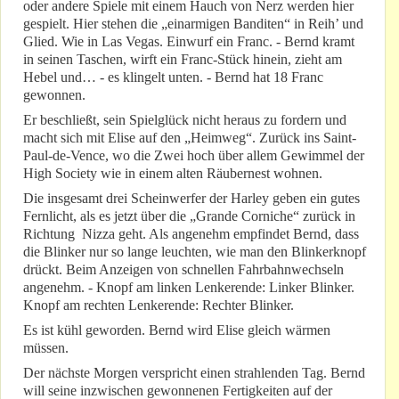
oder andere Spiele mit einem Hauch von Nerz werden hier
gespielt. Hier stehen die „einarmigen Banditen“ in Reih’ und
Glied. Wie in Las Vegas. Einwurf ein Franc. - Bernd kramt
in seinen Taschen, wirft ein Franc-Stück hinein, zieht am
Hebel und… - es klingelt unten. - Bernd hat 18 Franc
gewonnen.
Er beschließt, sein Spielglück nicht heraus zu fordern und
macht sich mit Elise auf den „Heimweg“. Zurück ins Saint-
Paul-de-Vence, wo die Zwei hoch über allem Gewimmel der
High Society wie in einem alten Räubernest wohnen.
Die insgesamt drei Scheinwerfer der Harley geben ein gutes
Fernlicht, als es jetzt über die „Grande Corniche“ zurück in
Richtung Nizza geht. Als angenehm empfindet Bernd, dass
die Blinker nur so lange leuchten, wie man den Blinkerknopf
drückt. Beim Anzeigen von schnellen Fahrbahnwechseln
angenehm. - Knopf am linken Lenkerende: Linker Blinker.
Knopf am rechten Lenkerende: Rechter Blinker.
Es ist kühl geworden. Bernd wird Elise gleich wärmen
müssen.
Der nächste Morgen verspricht einen strahlenden Tag. Bernd
will seine inzwischen gewonnenen Fertigkeiten auf der