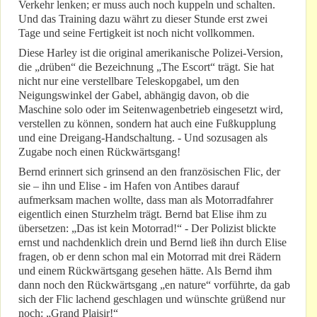
Verkehr lenken; er muss auch noch kuppeln und schalten.
Und das Training dazu währt zu dieser Stunde erst zwei
Tage und seine Fertigkeit ist noch nicht vollkommen.
Diese Harley ist die original amerikanische Polizei-Version,
die „drüben“ die Bezeichnung „The Escort“ trägt. Sie hat
nicht nur eine verstellbare Teleskopgabel, um den
Neigungswinkel der Gabel, abhängig davon, ob die
Maschine solo oder im Seitenwagenbetrieb eingesetzt wird,
verstellen zu können, sondern hat auch eine Fußkupplung
und eine Dreigang-Handschaltung. - Und sozusagen als
Zugabe noch einen Rückwärtsgang!
Bernd erinnert sich grinsend an den französischen Flic, der
sie – ihn und Elise - im Hafen von Antibes darauf
aufmerksam machen wollte, dass man als Motorradfahrer
eigentlich einen Sturzhelm trägt. Bernd bat Elise ihm zu
übersetzen: „Das ist kein Motorrad!“ - Der Polizist blickte
ernst und nachdenklich drein und Bernd ließ ihn durch Elise
fragen, ob er denn schon mal ein Motorrad mit drei Rädern
und einem Rückwärtsgang gesehen hätte. Als Bernd ihm
dann noch den Rückwärtsgang „en nature“ vorführte, da gab
sich der Flic lachend geschlagen und wünschte grüßend nur
noch: „Grand Plaisir!“