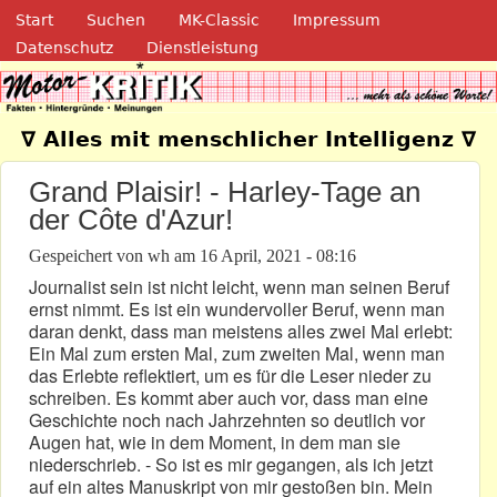
Navigation
Direkt zum Inhalt
Start
Suchen
MK-Classic
Impressum
Datenschutz
Dienstleistung
Motor-Kritik.de
∇ Alles mit menschlicher Intelligenz ∇
Grand Plaisir! - Harley-Tage an
der Côte d'Azur!
Gespeichert von
wh
am
16 April, 2021 - 08:16
Journalist sein ist nicht leicht, wenn man seinen Beruf
ernst nimmt. Es ist ein wundervoller Beruf, wenn man
daran denkt, dass man meistens alles zwei Mal erlebt:
Ein Mal zum ersten Mal, zum zweiten Mal, wenn man
das Erlebte reflektiert, um es für die Leser nieder zu
schreiben. Es kommt aber auch vor, dass man eine
Geschichte noch nach Jahrzehnten so deutlich vor
Augen hat, wie in dem Moment, in dem man sie
niederschrieb. - So ist es mir gegangen, als ich jetzt
auf ein altes Manuskript von mir gestoßen bin. Mein