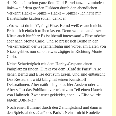
das Kuppeln schon ganz flott. Und Bernd tanzt – zumindest
links – auf dem großen Fußbrett durch den abendlichen
Verkehr: Hacke – Spitze – Hacke – Spitze! - Ich hätte mir
Balletschuhe kaufen sollen, denkt er.
„Wo willst du hin?“, fragt Elise. Bernd weiß es auch nicht.
Er hat sich einfach treiben lassen. Denn wo man an dieser
Küste auch hinfährt: Es ist überall interessant! - Elise möchte
aber nach Monte Carlo. Und so presst sich Bernd in den
Verkehrsstrom der Gegenfahrbahn und vorbei am Hafen von
Nizza geht es nun schon etwas zügiger in Richtung Monte
Carlo.
Keine Schwierigkeit mit dem Harley-Gespann einen
Parkplatz zu finden. Direkt vor dem „Café de Paris“. Also
gehen Bernd und Elise dort zum Essen. Und sind enttäuscht.
Das Restaurant wirkt billig mit seinen Kunststoff-
Dekorationen. Aber natürlich gibt es hier Austern oder… -
Aber selbst das Publikum verströmt zum Teil einen Hauch
von Halbwelt. Zwar teuer gekleidet, aber… - Elise würde
sagen: „Oh-la-la!“
Noch einen Bummel durch den Zeitungsstand und dann in
den Spielsaal des „Café des Paris“. Nein – nicht Roulette