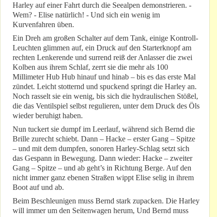
Harley auf einer Fahrt durch die Seealpen demonstrieren. -
Wem? - Elise natürlich! - Und sich ein wenig im
Kurvenfahren üben.
Ein Dreh am großen Schalter auf dem Tank, einige Kontroll-
Leuchten glimmen auf, ein Druck auf den Starterknopf am
rechten Lenkerende und surrend reiß der Anlasser die zwei
Kolben aus ihrem Schlaf, zerrt sie die mehr als 100
Millimeter Hub Hub hinauf und hinab – bis es das erste Mal
zündet. Leicht stotternd und spuckend springt die Harley an.
Noch rasselt sie ein wenig, bis sich die hydraulischen Stößel,
die das Ventilspiel selbst regulieren, unter dem Druck des Öls
wieder beruhigt haben.
Nun tuckert sie dumpf im Leerlauf, während sich Bernd die
Brille zurecht schiebt. Dann – Hacke – erster Gang – Spitze
– und mit dem dumpfen, sonoren Harley-Schlag setzt sich
das Gespann in Bewegung. Dann wieder: Hacke – zweiter
Gang – Spitze – und ab geht’s in Richtung Berge. Auf den
nicht immer ganz ebenen Straßen wippt Elise selig in ihrem
Boot auf und ab.
Beim Beschleunigen muss Bernd stark zupacken. Die Harley
will immer um den Seitenwagen herum, Und Bernd muss