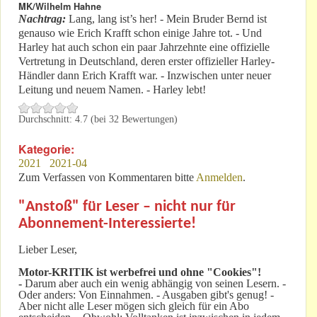
MK/Wilhelm Hahne
Nachtrag:
Lang, lang ist’s her! - Mein Bruder Bernd ist
genauso wie Erich Krafft schon einige Jahre tot. - Und
Harley hat auch schon ein paar Jahrzehnte eine offizielle
Vertretung in Deutschland, deren erster offizieller Harley-
Händler dann Erich Krafft war. - Inzwischen unter neuer
Leitung und neuem Namen. - Harley lebt!
Durchschnitt:
4.7
(bei
32
Bewertungen)
Kategorie:
2021
2021-04
Zum Verfassen von Kommentaren bitte
Anmelden
.
"Anstoß" für Leser – nicht nur für
Abonnement-Interessierte!
Lieber Leser,
Motor-KRITIK
ist werbefrei und ohne "Cookies"!
-
Darum aber auch ein wenig abhängig von seinen Lesern. -
Oder anders: Von Einnahmen. - Ausgaben gibt's genug! -
Aber nicht alle Leser mögen sich gleich für ein Abo