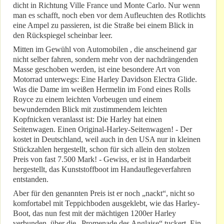
dicht in Richtung Ville France und Monte Carlo. Nur wenn
man es schafft, noch eben vor dem Aufleuchten des Rotlichts
eine Ampel zu passieren, ist die Straße bei einem Blick in
den Rückspiegel scheinbar leer.
Mitten im Gewühl von Automobilen , die anscheinend gar
nicht selber fahren, sondern mehr von der nachdrängenden
Masse geschoben werden, ist eine besondere Art von
Motorrad unterwegs: Eine Harley Davidson Electra Glide.
Was die Dame im weißen Hermelin im Fond eines Rolls
Royce zu einem leichten Vorbeugen und einem
bewundernden Blick mit zustimmendem leichten
Kopfnicken veranlasst ist: Die Harley hat einen
Seitenwagen. Einen Original-Harley-Seitenwagen! - Der
kostet in Deutschland, weil auch in den USA nur in kleinen
Stückzahlen hergestellt, schon für sich allein den stolzen
Preis von fast 7.500 Mark! - Gewiss, er ist in Handarbeit
hergestellt, das Kunststoffboot im Handauflegeverfahren
entstanden.
Aber für den genannten Preis ist er noch „nackt“, nicht so
komfortabel mit Teppichboden ausgeklebt, wie das Harley-
Boot, das nun fest mit der mächtigen 1200er Harley
verbunden, über die „Promenade des Anglaise“ tuckert. Ein