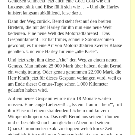
Genießen schmeckt jetzt auch eine Coca Cola wie ein
Luxusgetränk und Elise fühlt sich wie … - Und die Harley
knistert langsam abkühlend, leise dazu.
Dann der Weg zurück. Bernd steht fest auf den breiten
Brettern, die mit der Harley für ihn nun eine neue Welt
bedeuten. Eine neue Welt des Motorradfahrens! - Das
Gespannfahren! - Er hat früher, schnelle Solomaschinen
gewöhnt, es für eine Art von Motorradfahren zweiter Klasse
gehalten. Und eine Harley für eine „alte Kiste“.
Und jetzt zeigt ihm diese „Alte“ den Weg zu einem neuen
Genuss. Man müsste 25.000 Mark über haben, denkt Bernd
ein wenig traurig. Oder genau genommen 22.900 Mark, die
Herr Krafft jetzt für dieses Gespann verlangen wird, weil es
am Ende dieser Genuss-Tage schon 1.000 Kilometer
gelaufen haben wird.
Auf ein neues Gespann würde man 18 Monate warten
müssen. Eine lange Lieferzeit! - „Iss ein Traum – heh?“, ruft
ihm Elise mit einem strahlenden Lächeln und kurzem
Wimpernklimpern zu. Das reißt Bernd aus seinen Träumen
und er beschließt noch am gleichen Abend mit seinem
Quarz-Chronometer exakt zu stoppen welch kurze Zeit
eigentlich Elise mit ihrem Augenaufschlag dazu braucht, um