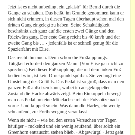
Jetzt ist es nicht unbedingt ein „plaisir“ für Bernd durch die
Gänge zu schalten. Das heißt, im Grunde genommen kann er
sich nicht erinnern, in diesen Tagen überhaupt schon mal den
dritten Gang eingelegt zu haben. Seine Schalttätigkeit
beschränkt sich ganz auf die ersten zwei Gänge und den
Rückwärtsgang. Der erste Gang reicht bis 40 km/h und der
zweite Gang bis … - jedenfalls ist er schnell genug für die
Spazierfahrt mit Elise.
Das reicht ihm auch. Denn schon die Fußkupplungs-
Tätigkeit erfordert den ganzen Mann. (Von Elise gar nicht zu
sprechen.) Bei dieser Fußkupplung, die mit dem linken Fuß
bedient wird, ist kein Druckpunkt spürbar. Sie verlangt eine
Umstellung des Gefühls. Das Pedal ist so groß, dass man den
ganzen Fuß aufsetzen kann, wobei im ausgekuppelten
Zustand die Hacke abwärts zeigt. Beim Einkuppeln bewegt
man das Pedal um eine Mittelachse mit der Fußspitze nach
vorne. Und kuppelt so ein. Was dann die Harley, ein wenig
schnaufend, zur Fortbewegung veranlasst.
Wenn sie nicht – wie bei den ersten Versuchen vor Tagen
häufiger – ruckelnd und ein wenig seufzend, über solch ein
Greenhorn enttäuscht, stehen blieb. - Abgewürgt! - Jetzt geht