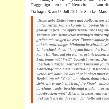
Flaggensignale zu einer Fehlentscheidung kam, di
Da fragt z.B. am 13. Juli 2021 ein Strecken-Marsha
„Hallo liebe Kolleginnen und Kollegen der S
in den letzten Jahren konnte ich beobachten
gelb/grün (wie Schleppverbände usw.) begleit
Veranstaltern Rennveranstaltungen durchzufü
greifen mit einigen unserer Flaggensignale je
auf ein notwendiges Minimum beschränkt sein
Unterschied ob ein "langsam fahrendes Fahrz
kann Einfluss auf ein Rennergebnis haben. B
Fahrzeuge mit "Weiß" begleitet werden. Das 
überholen dürfen. Jetzt erklärt man mir (au
Fahrzeuge gibt, diese Feststellung ist jedoch 
werde, wie kann ich das aber konkret untersc
Begleitung mit "Gelb" anordnen, dann wird 
sieht, wie es tatsächlich auf der Strecke au
durchaus wieder beschleunigt werden, wer e
abgebrochen wird? Mich interessiert einfach 
und auch wie ihr das seht? Ich hoffe auf rege