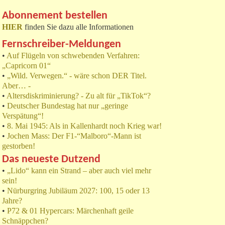
Abonnement bestellen
HIER
finden Sie dazu alle Informationen
Fernschreiber-Meldungen
•
Auf Flügeln von schwebenden Verfahren:
„Capricorn 01“
•
„Wild. Verwegen.“ - wäre schon DER Titel.
Aber… -
•
Altersdiskriminierung? - Zu alt für „TikTok“?
•
Deutscher Bundestag hat nur „geringe
Verspätung“!
•
8. Mai 1945: Als in Kallenhardt noch Krieg war!
•
Jochen Mass: Der F1-“Malboro“-Mann ist
gestorben!
Das neueste Dutzend
•
„Lido“ kann ein Strand – aber auch viel mehr
sein!
•
Nürburgring Jubiläum 2027: 100, 15 oder 13
Jahre?
•
P72 & 01 Hypercars: Märchenhaft geile
Schnäppchen?