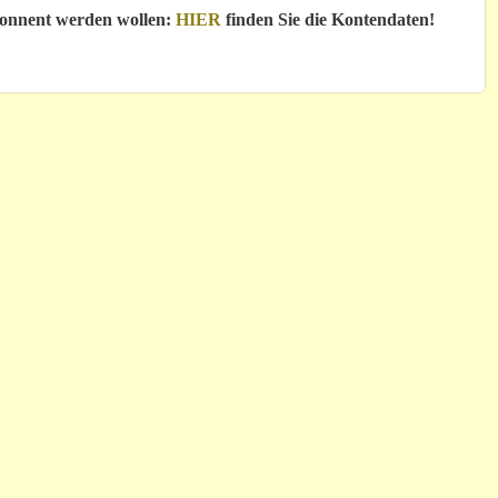
bonnent werden wollen:
HIER
finden Sie die Kontendaten!