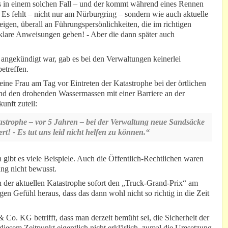
 in einem solchen Fall – und der kommt während eines Rennen
 Es fehlt – nicht nur am Nürburgring – sondern wie auch aktuelle
eigen, überall an Führungspersönlichkeiten, die im richtigen
klare Anweisungen geben! - Aber die dann später auch
 angekündigt war, gab es bei den Verwaltungen keinerlei
etreffen.
eine Frau am Tag vor Eintreten der Katastrophe bei der örtlichen
d den drohenden Wassermassen mit einer Barriere an der
unft zuteil:
astrophe – vor 5 Jahren – bei der Verwaltung neue Sandsäcke
ert! - Es tut uns leid nicht helfen zu können.“
 gibt es viele Beispiele. Auch die Öffentlich-Rechtlichen waren
ung nicht bewusst.
 der aktuellen Katastrophe sofort den „Truck-Grand-Prix“ am
 Gefühl heraus, dass das dann wohl nicht so richtig in die Zeit
o. KG betrifft, dass man derzeit bemüht sei, die Sicherheit der
 diesem Zeitpunkt eigentlich nicht erklärlich, zumal die Umsetzung