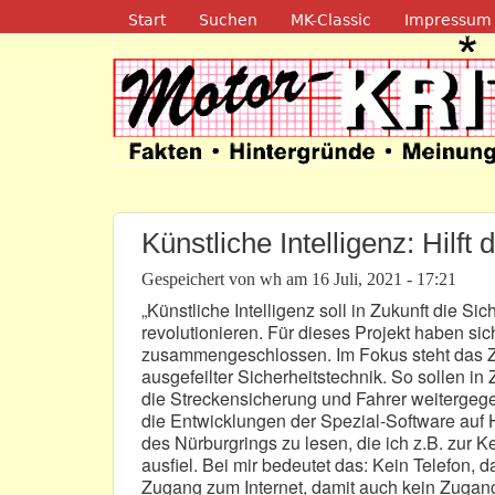
Navigation
Start
Suchen
MK-Classic
Impressum
Motor-Kritik.d
Künstliche Intelligenz: Hilft
Gespeichert von
wh
am
16 Juli, 2021 - 17:21
„Künstliche Intelligenz soll in Zukunft die S
revolutionieren. Für dieses Projekt haben si
zusammengeschlossen. Im Fokus steht das 
ausgefeilter Sicherheitstechnik. So sollen in
die Streckensicherung und Fahrer weitergeg
die Entwicklungen der Spezial-Software auf H
des Nürburgrings zu lesen, die ich z.B. zur 
ausfiel. Bei mir bedeutet das: Kein Telefon, 
Zugang zum Internet, damit auch kein Zugang 