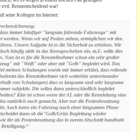
e evtl. Rennentscheidend war!
ll seine Kollegen im Internet:
treckensicherung;
, dass immer häufiger "langsam fahrende Fahrzeuge" mit
et werden. Wenn wir auf Posten stehen, ermöglichen wir den
hren. Unsere Aufgabe ist es die Sicherheit zu erhöhen. Wir
doch häufig aktiv in das Renngeschehen ein, m.E. sollte dies
. Nun ist es für die Rennteilnehmer schon ein sehr großer
eug" mit "Weiß" oder aber mit "Gelb" begleitet wird. Das
ei meinen Schulungen wurde mir immer erklärt, dass rollende
bedeutet das Rennteilnehmer sich weiterhin untereinander
ßerhalb von Schulungen) dass es langsame und sehr langsame
immer subjektiv. Die sollen dann unterschiedlich begleitet
heiden? Klar ist schon wenn der AL oder die Rennleitung eine
das natürlich auch gemacht. Aber nur die Postenbesatzung
ssieht. Auch kann ein Fahrzeug nach einer langsamen Phase
ntscheidet dann ob die"Gelb/Grün Begleitung wieder
wie ihr als Postenbesatzung das in eurem Abschnitt handhabt
 Beteiligung.“