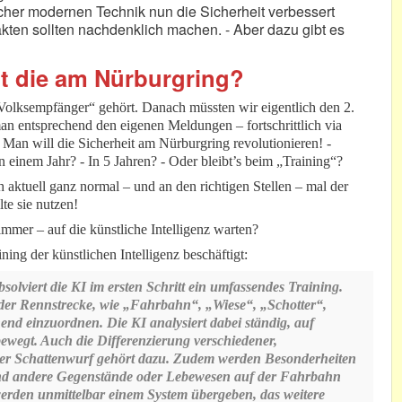
lcher modernen Technik nun die Sicherheit verbessert
akten sollten nachdenklich machen. - Aber dazu gibt es
lft die am Nürburgring?
olksempfänger“ gehört. Danach müssten wir eigentlich den 2.
n entsprechend den eigenen Meldungen – fortschrittlich via
. Man will die Sicherheit am Nürburgring revolutionieren! -
In einem Jahr? - In 5 Jahren? - Oder bleibt’s beim „Training“?
aktuell ganz normal – und an den richtigen Stellen – mal der
te sie nutzen!
mer – auf die künstliche Intelligenz warten?
ng der künstlichen Intelligenz beschäftigt:
olviert die KI im ersten Schritt ein umfassendes Training.
e der Rennstrecke, wie „Fahrbahn“, „Wiese“, „Schotter“,
nd einzuordnen. Die KI analysiert dabei ständig, auf
wegt. Auch die Differenzierung verschiedener,
r Schattenwurf gehört dazu. Zudem werden Besonderheiten
d andere Gegenstände oder Lebewesen auf der Fahrbahn
 werden unmittelbar einem System übergeben, das weitere