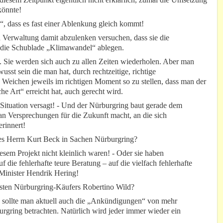
könnte!
“, dass es fast einer Ablenkung gleich kommt!
nd Verwaltung damit abzulenken versuchen, dass sie die
 die Schublade „Klimawandel“ ablegen.
. Sie werden sich auch zu allen Zeiten wiederholen. Aber man
usst sein die man hat, durch rechtzeitige, richtige
Weichen jeweils im richtigen Moment so zu stellen, dass man der
he Art“ erreicht hat, auch gerecht wird.
 Situation versagt! - Und der Nürburgring baut gerade dem
n Versprechungen für die Zukunft macht, an die sich
rinnert!
nes Herrn Kurt Beck in Sachen Nürburgring?
esem Projekt nicht kleinlich waren! - Oder sie haben
f die fehlerhafte teure Beratung – auf die vielfach fehlerhafte
r Minister Hendrik Hering!
rsten Nürburgring-Käufers Robertino Wild?
e sollte man aktuell auch die „Ankündigungen“ von mehr
urgring betrachten. Natürlich wird jeder immer wieder ein