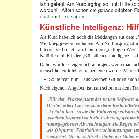
lahmgelegt. Am Nürburgring soll mit Hilfe so
werden! - Allein schon die gerade erlebten F
noch mehr zu sagen.
Künstliche Intelligenz: Hi
Als Kind habe ich noch die Meldungen aus dem „V
Weltkrieg gewonnen haben. Am Nürburgring ist ma
Internet verbreitet - auch auf dem „richtigen Weg“
Natürlich mit KI, der „Künstlichen Intelligenz“. - 
Dabei würde es eigentlich genügen, wenn man sich 
menschlichen Intelligenz bedienen würde. Man soll
Sollte man nun – aus welchen Gründen auch im
Nach eigenen Angaben ist man schon mit dem Traini
„Für den Praxiseinsatz der neuen Software abs
Hierbei erlernt sie, verschiedene Bestandteil
„Leitplanken“ sowie die Fahrzeuge entspreche
welchem Segment sich ein Fahrzeug gerade be
naturgegebener Abweichungen wie Regen ode
wie Ölspuren, Fahrbahnverschmutzungen un
registriert. Die in Echtzeit erhobenen Daten