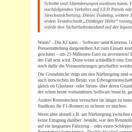
Schritte und Alarmierungen auslösen kann. 
nachfolgenden Verkehrs auf LED Panels oder d
Streckensicherung. Dieses Training, weitere
ersten Testabschnitt „Döttinger Höhe“ voran
würde den Sicherheitsstandard auf der legend
Wann? - Die KI kann – Software samt Kameras, Gl
Pressemitteilung dargestellten Art zum Einsatz ko
geschätzt – um 25 Millionen Euro zu investieren! D
der Fall sein wird. Denn wenn schließlich eine En
noch dafür die Voraussetzungen geschaffen werde
Die Grundstücke rings um den Nürburgring sind oft
auch inzwischen im Besitz von Erbengemeinschaf
gleich ob Glasfaser- oder Strom- über deren Grunds
der schon heute vorhandenen Software braucht, gar 
Andere Rennstrecken versuchen sie längst zu nut
Stadtkurs für F1-Rennen so sicherer zu machen.
Wenn aber aktuell z.B. am Nürburgring zwischen 
keine Einigung darüber besteht, wie den Rennteiln
auf ein langsames Fahrzeug – oder einen Schleppve
Rennleitung beim letzten „Double-Header“ verstän