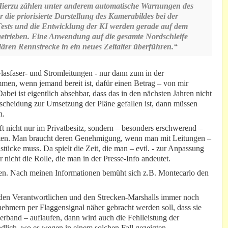
Hierzu zählen unter anderem automatische Warnungen des
ie priorisierte Darstellung des Kamerabildes bei der
 Tests und die Entwicklung der KI werden gerade auf dem
getrieben. Eine Anwendung auf die gesamte Nordschleife
ären Rennstrecke in ein neues Zeitalter überführen.“
asfaser- und Stromleitungen - nur dann zum in der
mmen, wenn jemand bereit ist, dafür einen Betrag – von mir
abei ist eigentlich absehbar, dass das in den nächsten Jahren nicht
tscheidung zur Umsetzung der Pläne gefallen ist, dann müssen
n.
 nicht nur im Privatbesitz, sondern – besonders erschwerend –
ten. Man braucht deren Genehmigung, wenn man mit Leitungen –
tücke muss. Da spielt die Zeit, die man – evtl. - zur Anpassung
nicht die Rolle, die man in der Presse-Info andeutet.
zen. Nach meinen Informationen bemüht sich z.B. Montecarlo den
den Verantwortlichen und den Strecken-Marshalls immer noch
ehmern per Flaggensignal näher gebracht werden soll, dass sie
rband – auflaufen, dann wird auch die Fehlleistung der
dlich, wo es wegen in einem solchen Fall gezeigten