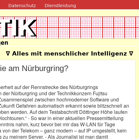
Direkt zum Inhalt
Datenschutz
Dienstleistung
e
∇ Alles mit menschlicher Intelligenz ∇
 die am Nürburgring?
icherheit auf der Rennstrecke des Nürburgrings
ch der Nürburgring und der Technikkonzern Fujitsu
Zusammenspiel zwischen hochmoderner Software und
 Zukunft Gefahren automatisch erkannt sowie blitzschnell an
eben werden. Auf dem Testabschnitt Döttinger Höhe laufen
ochtouren.“ - So war in einer aktuellen Pressemitteilung
Kenntnis nahm, kurz bevor bei mir das W-LAN für Tage
da von der Telekom – ganz modern – auf IP umgestellt, kein
zu meinem Server. - Als Journalist ist man damit