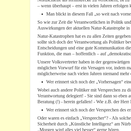
– wenn überhaupt – erst in vielen Jahren erfolgen 
Man blickt in diesem Fall „so weit nach vorne
So wie zur Zeit die Verantwortlichen in Politik u
Auswirkungen der aktuellen Natur-Katastrophe in
Natur-Katastrophen hat es zu allen Zeiten gegeben
sollte sich doch der Verantwortung als Politiker bew
Entscheidungen und eine gute Kommunikation die 
Funktion, die man – hoffentlich – auf „demokratisc
Unsere Volksvertreter haben in der gegenwärtigen
möglichen Vorwurf für ein Versagen vor, indem ma
möglicherweise nach vielen Jahren niemand mehr e
Wer erinnert sich noch der „Vorhersagen“ ei
Wobei auch andere Politiker mit Versprechen zu di
Verantwortung delegiert! - Sie sind dann so eben au
Beratung (!) - herein gefallen! - Wie z.B. der Her
Wer erinnert sich noch der Versprechen des e
Oder waren es einfach „Versprecher“? - Als solch
Sicherheit durch „Künstliche Intelligenz“ am Nürb
„Morgen wird alles viel besser“ gerne hören.