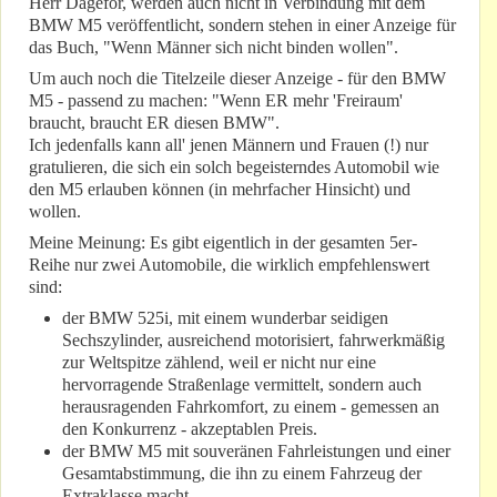
Herr Dageför, werden auch nicht in Verbindung mit dem
BMW M5 veröffentlicht, sondern stehen in einer Anzeige für
das Buch, "Wenn Männer sich nicht binden wollen".
Um auch noch die Titelzeile dieser Anzeige - für den BMW
M5 - passend zu machen: "Wenn ER mehr 'Freiraum'
braucht, braucht ER diesen BMW".
Ich jedenfalls kann all' jenen Männern und Frauen (!) nur
gratulieren, die sich ein solch begeisterndes Automobil wie
den M5 erlauben können (in mehrfacher Hinsicht) und
wollen.
Meine Meinung: Es gibt eigentlich in der gesamten 5er-
Reihe nur zwei Automobile, die wirklich empfehlenswert
sind:
der BMW 525i, mit einem wunderbar seidigen
Sechszylinder, ausreichend motorisiert, fahrwerkmäßig
zur Weltspitze zählend, weil er nicht nur eine
hervorragende Straßenlage vermittelt, sondern auch
herausragenden Fahrkomfort, zu einem - gemessen an
den Konkurrenz - akzeptablen Preis.
der BMW M5 mit souveränen Fahrleistungen und einer
Gesamtabstimmung, die ihn zu einem Fahrzeug der
Extraklasse macht.