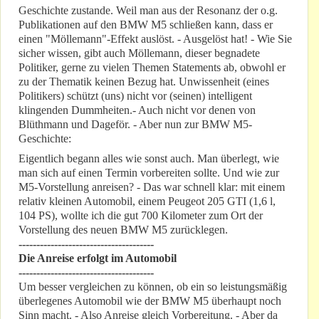
Geschichte zustande. Weil man aus der Resonanz der o.g.
Publikationen auf den BMW M5 schließen kann, dass er
einen "Möllemann"-Effekt auslöst. - Ausgelöst hat! - Wie Sie
sicher wissen, gibt auch Möllemann, dieser begnadete
Politiker, gerne zu vielen Themen Statements ab, obwohl er
zu der Thematik keinen Bezug hat. Unwissenheit (eines
Politikers) schützt (uns) nicht vor (seinen) intelligent
klingenden Dummheiten.- Auch nicht vor denen von
Blüthmann und Dageför. - Aber nun zur BMW M5-
Geschichte:
Eigentlich begann alles wie sonst auch. Man überlegt, wie
man sich auf einen Termin vorbereiten sollte. Und wie zur
M5-Vorstellung anreisen? - Das war schnell klar: mit einem
relativ kleinen Automobil, einem Peugeot 205 GTI (1,6 l,
104 PS), wollte ich die gut 700 Kilometer zum Ort der
Vorstellung des neuen BMW M5 zurücklegen.
--------------------------------------
Die Anreise erfolgt im Automobil
--------------------------------------
Um besser vergleichen zu können, ob ein so leistungsmäßig
überlegenes Automobil wie der BMW M5 überhaupt noch
Sinn macht. - Also Anreise gleich Vorbereitung. - Aber da