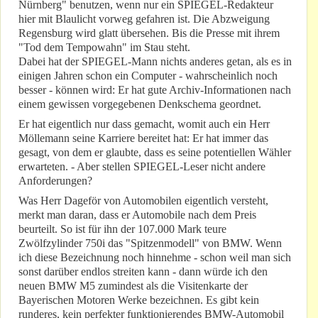
Nürnberg" benutzen, wenn nur ein SPIEGEL-Redakteur
hier mit Blaulicht vorweg gefahren ist. Die Abzweigung
Regensburg wird glatt übersehen. Bis die Presse mit ihrem
"Tod dem Tempowahn" im Stau steht.
Dabei hat der SPIEGEL-Mann nichts anderes getan, als es in
einigen Jahren schon ein Computer - wahrscheinlich noch
besser - können wird: Er hat gute Archiv-Informationen nach
einem gewissen vorgegebenen Denkschema geordnet.
Er hat eigentlich nur dass gemacht, womit auch ein Herr
Möllemann seine Karriere bereitet hat: Er hat immer das
gesagt, von dem er glaubte, dass es seine potentiellen Wähler
erwarteten. - Aber stellen SPIEGEL-Leser nicht andere
Anforderungen?
Was Herr Dageför von Automobilen eigentlich versteht,
merkt man daran, dass er Automobile nach dem Preis
beurteilt. So ist für ihn der 107.000 Mark teure
Zwölfzylinder 750i das "Spitzenmodell" von BMW. Wenn
ich diese Bezeichnung noch hinnehme - schon weil man sich
sonst darüber endlos streiten kann - dann würde ich den
neuen BMW M5 zumindest als die Visitenkarte der
Bayerischen Motoren Werke bezeichnen. Es gibt kein
runderes, kein perfekter funktionierendes BMW-Automobil