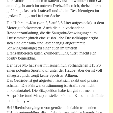
Der Motor nimmt auch in kaltem Zustand wunderschön Gas
an und geht auch im unteren Drehzahlbereich, drehzahlarm
gefahren, elastisch, kraftvoll und - beim Beschleunigen im
großen Gang - ruckfrei zur Sache.
Die Hubraum-Kur (von 3,5 auf 3,6 Liter aufgestockt) ist dem
Motor gut bekommen. Auch die nun vorhandene
Resonanzaufladung, die die Saugrohr-Schwingungen im
Luftsammler (durch eine zusätzliche Drosselklappe ergibt
sich eine drehzahl- und lastabhängig abgestimmte
Schwingrohrlänge) zu einer auch im unteren
Drehzahlbereich guten Zylinderfüllung nutzt, macht sich
positiv bemerkbar.
Der neue M5 hat zwar mit seinen nun vorhandenen 315 PS
einen potenten Sportmotor unter der Haube, aber der ist voll
alltagstauglich, zeigt keine Sportstar-Allüren.
Das Getriebe ist gut abgestuft, lässt sich exakt und präzise
schalten. Die Fahrwerkabstimmung ist straff, aber nicht
unkomfortabel. Die Sitzposition habe ich gut auf meine
Ansprüche (und Maße) einstellen können. Kurzum: ich fühle
mich richtig wohl.
Bei Überholvorgängen von gemächlich dahin trottenden
Urlaubsautomobilen, die auf den kurvenreichen bayerischen