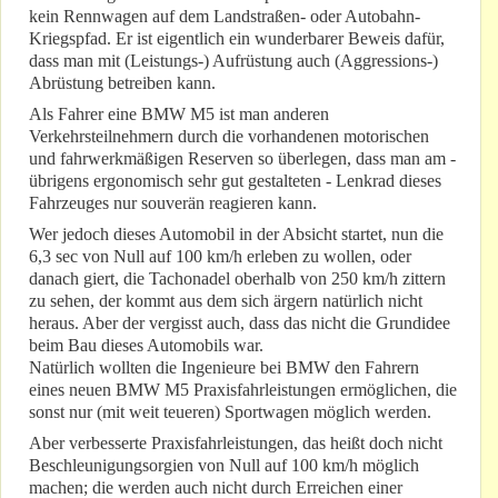
kein Rennwagen auf dem Landstraßen- oder Autobahn-
Kriegspfad. Er ist eigentlich ein wunderbarer Beweis dafür,
dass man mit (Leistungs-) Aufrüstung auch (Aggressions-)
Abrüstung betreiben kann.
Als Fahrer eine BMW M5 ist man anderen
Verkehrsteilnehmern durch die vorhandenen motorischen
und fahrwerkmäßigen Reserven so überlegen, dass man am -
übrigens ergonomisch sehr gut gestalteten - Lenkrad dieses
Fahrzeuges nur souverän reagieren kann.
Wer jedoch dieses Automobil in der Absicht startet, nun die
6,3 sec von Null auf 100 km/h erleben zu wollen, oder
danach giert, die Tachonadel oberhalb von 250 km/h zittern
zu sehen, der kommt aus dem sich ärgern natürlich nicht
heraus. Aber der vergisst auch, dass das nicht die Grundidee
beim Bau dieses Automobils war.
Natürlich wollten die Ingenieure bei BMW den Fahrern
eines neuen BMW M5 Praxisfahrleistungen ermöglichen, die
sonst nur (mit weit teueren) Sportwagen möglich werden.
Aber verbesserte Praxisfahrleistungen, das heißt doch nicht
Beschleunigungsorgien von Null auf 100 km/h möglich
machen; die werden auch nicht durch Erreichen einer