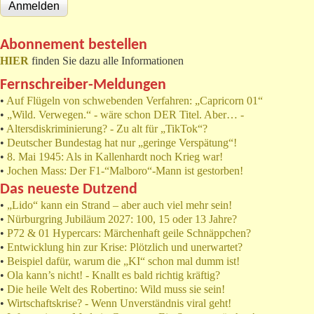
Abonnement bestellen
HIER
finden Sie dazu alle Informationen
Fernschreiber-Meldungen
•
Auf Flügeln von schwebenden Verfahren: „Capricorn 01“
•
„Wild. Verwegen.“ - wäre schon DER Titel. Aber… -
•
Altersdiskriminierung? - Zu alt für „TikTok“?
•
Deutscher Bundestag hat nur „geringe Verspätung“!
•
8. Mai 1945: Als in Kallenhardt noch Krieg war!
•
Jochen Mass: Der F1-“Malboro“-Mann ist gestorben!
Das neueste Dutzend
•
„Lido“ kann ein Strand – aber auch viel mehr sein!
•
Nürburgring Jubiläum 2027: 100, 15 oder 13 Jahre?
•
P72 & 01 Hypercars: Märchenhaft geile Schnäppchen?
•
Entwicklung hin zur Krise: Plötzlich und unerwartet?
•
Beispiel dafür, warum die „KI“ schon mal dumm ist!
•
Ola kann’s nicht! - Knallt es bald richtig kräftig?
•
Die heile Welt des Robertino: Wild muss sie sein!
•
Wirtschaftskrise? - Wenn Unverständnis viral geht!