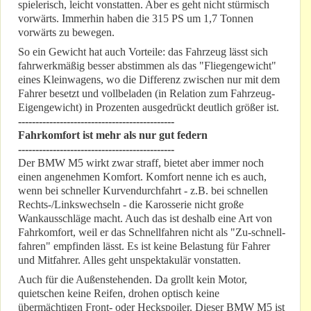
spielerisch, leicht vonstatten. Aber es geht nicht stürmisch
vorwärts. Immerhin haben die 315 PS um 1,7 Tonnen
vorwärts zu bewegen.
So ein Gewicht hat auch Vorteile: das Fahrzeug lässt sich
fahrwerkmäßig besser abstimmen als das "Fliegengewicht"
eines Kleinwagens, wo die Differenz zwischen nur mit dem
Fahrer besetzt und vollbeladen (in Relation zum Fahrzeug-
Eigengewicht) in Prozenten ausgedrückt deutlich größer ist.
---------------------------------------------
Fahrkomfort ist mehr als nur gut federn
---------------------------------------------
Der BMW M5 wirkt zwar straff, bietet aber immer noch
einen angenehmen Komfort. Komfort nenne ich es auch,
wenn bei schneller Kurvendurchfahrt - z.B. bei schnellen
Rechts-/Linkswechseln - die Karosserie nicht große
Wankausschläge macht. Auch das ist deshalb eine Art von
Fahrkomfort, weil er das Schnellfahren nicht als "Zu-schnell-
fahren" empfinden lässt. Es ist keine Belastung für Fahrer
und Mitfahrer. Alles geht unspektakulär vonstatten.
Auch für die Außenstehenden. Da grollt kein Motor,
quietschen keine Reifen, drohen optisch keine
übermächtigen Front- oder Heckspoiler. Dieser BMW M5 ist