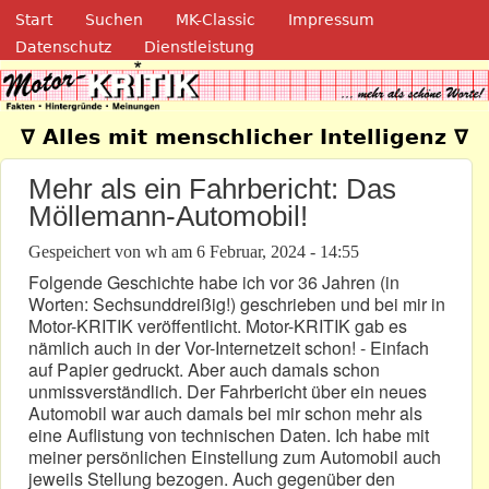
Navigation
Direkt zum Inhalt
Start
Suchen
MK-Classic
Impressum
Datenschutz
Dienstleistung
Motor-Kritik.de
∇ Alles mit menschlicher Intelligenz ∇
Mehr als ein Fahrbericht: Das
Möllemann-Automobil!
Gespeichert von
wh
am
6 Februar, 2024 - 14:55
Folgende Geschichte habe ich vor 36 Jahren (in
Worten: Sechsunddreißig!) geschrieben und bei mir in
Motor-KRITIK veröffentlicht. Motor-KRITIK gab es
nämlich auch in der Vor-Internetzeit schon! - Einfach
auf Papier gedruckt. Aber auch damals schon
unmissverständlich. Der Fahrbericht über ein neues
Automobil war auch damals bei mir schon mehr als
eine Auflistung von technischen Daten. Ich habe mit
meiner persönlichen Einstellung zum Automobil auch
jeweils Stellung bezogen. Auch gegenüber den