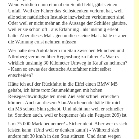
Wenn wirklich dann einmal ein Schild fehlt, gibt's einen
Unfall. Weil der Fahrer das Selbstdenken verlernt hat, weil
alle seine natürlichen Instinkte inzwischen verkümmert sind.
Oder weil er nicht mehr an die Aussage der Schilder glaubte,
weil er sie schon oft - aus Erfahrung - als unsinnig erlebt
hatte. Aber dieses Mal - genau dieses eine Mal - hätte er aber
die Warnung ernst nehmen müssen.
Wer hatte den Autofahrern im Stau zwischen München und
Nürnberg verboten über Regensburg zu fahren? - War es
wirklich unsinnig 30 Kilometer Umweg in Kauf zu nehmen?
- Kann so etwas der deutsche Autofahrer nicht selbst
entscheiden?
Hätte ich auf der Rückfahrt in die Eifel einen BMW M5
gehabt, ich hätte trotz Staumeldungen mit hohen
Reisegeschwindigkeiten mein Ziel sehr schnell erreichen
können. Auch an diesem Stau-Wochenende hätte für mich
ein M5 seinen Sinn gehabt. Und nicht nur weil er schneller
ist. Sondern auch, weil er bequemer (als ein Peugeot 205) ist.
Um 75.000 Mark bequemer? - Sicher nicht. Aber wer es sich
leisten kann. (Und weil er denken kann!) - Während sich
andere mit 30 km/h in den Stau stürzen. Und dann wegen