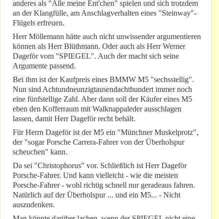
anderes als "Alle meine Ent'chen" spielen und sich trotzdem
an der Klangfülle, am Anschlagverhalten eines "Steinway"-
Flügels erfreuen.
Herr Möllemann hätte auch nicht unwissender argumentieren
können als Herr Blüthmann. Oder auch als Herr Werner
Dageför vom "SPIEGEL". Auch der macht sich seine
Argumente passend.
Bei ihm ist der Kaufpreis eines BMMW M5 "sechsstellig".
Nun sind Achtundneunzigtausendachthundert immer noch
eine fünfstellige Zahl. Aber dann soll der Käufer eines M5
eben den Kofferraum mit Walknappaleder ausschlagen
lassen, damit Herr Dageför recht behält.
Für Herrn Dageför ist der M5 ein "Münchner Muskelprotz",
der "sogar Porsche Carrera-Fahrer von der Überholspur
scheuchen" kann.
Da sei "Christophorus" vor. Schließlich ist Herr Dageför
Porsche-Fahrer. Und kann vielleicht - wie die meisten
Porsche-Fahrer - wohl richtig schnell nur geradeaus fahren.
Natürlich auf der Überholspur ... und ein M5... - Nicht
auszudenken.
Man könnte darüber lachen, wenn der SPIEGEL nicht eine