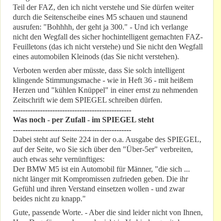
Teil der FAZ, den ich nicht verstehe und Sie dürfen weiter
durch die Seitenscheibe eines M5 schauen und staunend
ausrufen: "Bohhhh, der geht ja 300." - Und ich verlange
nicht den Wegfall des sicher hochintelligent gemachten FAZ-
Feuilletons (das ich nicht verstehe) und Sie nicht den Wegfall
eines automobilen Kleinods (das Sie nicht verstehen).
Verboten werden aber müsste, dass Sie solch intelligent
klingende Stimmungsmache - wie in Heft 36 - mit heißem
Herzen und "kühlen Knüppel" in einer ernst zu nehmenden
Zeitschrift wie dem SPIEGEL schreiben dürfen.
------------------------------------------------
Was noch - per Zufall - im SPIEGEL steht
------------------------------------------------
Dabei steht auf Seite 224 in der o.a. Ausgabe des SPIEGEL,
auf der Seite, wo Sie sich über den "Über-5er" verbreiten,
auch etwas sehr vernünftiges:
Der BMW M5 ist ein Automobil für Männer, "die sich ...
nicht länger mit Kompromissen zufrieden geben. Die ihr
Gefühl und ihren Verstand einsetzen wollen - und zwar
beides nicht zu knapp."
Gute, passende Worte. - Aber die sind leider nicht von Ihnen,