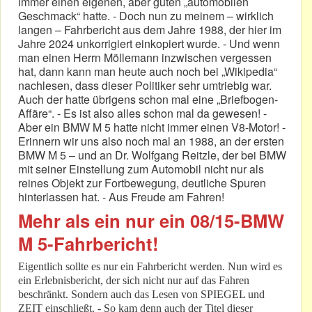
immer einen eigenen, aber guten „automobilen
Geschmack“ hatte. - Doch nun zu meinem – wirklich
langen – Fahrbericht aus dem Jahre 1988, der hier im
Jahre 2024 unkorrigiert einkopiert wurde. - Und wenn
man einen Herrn Möllemann inzwischen vergessen
hat, dann kann man heute auch noch bei „Wikipedia“
nachlesen, dass dieser Politiker sehr umtriebig war.
Auch der hatte übrigens schon mal eine „Briefbogen-
Affäre“. - Es ist also alles schon mal da gewesen! -
Aber ein BMW M 5 hatte nicht immer einen V8-Motor! -
Erinnern wir uns also noch mal an 1988, an der ersten
BMW M 5 – und an Dr. Wolfgang Reitzle, der bei BMW
mit seiner Einstellung zum Automobil nicht nur als
reines Objekt zur Fortbewegung, deutliche Spuren
hinterlassen hat. - Aus Freude am Fahren!
Mehr als ein nur ein 08/15-BMW
M 5-Fahrbericht!
Eigentlich sollte es nur ein Fahrbericht werden. Nun wird es
ein Erlebnisbericht, der sich nicht nur auf das Fahren
beschränkt. Sondern auch das Lesen von SPIEGEL und
ZEIT einschließt. - So kam denn auch der Titel dieser