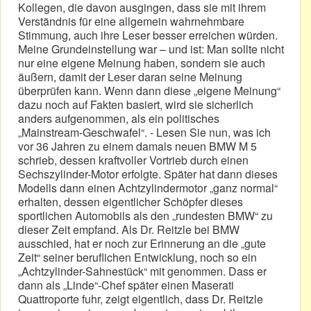
Kollegen, die davon ausgingen, dass sie mit ihrem
Verständnis für eine allgemein wahrnehmbare
Stimmung, auch ihre Leser besser erreichen würden.
Meine Grundeinstellung war – und ist: Man sollte nicht
nur eine eigene Meinung haben, sondern sie auch
äußern, damit der Leser daran seine Meinung
überprüfen kann. Wenn dann diese „eigene Meinung“
dazu noch auf Fakten basiert, wird sie sicherlich
anders aufgenommen, als ein politisches
„Mainstream-Geschwafel“. - Lesen Sie nun, was ich
vor 36 Jahren zu einem damals neuen BMW M 5
schrieb, dessen kraftvoller Vortrieb durch einen
Sechszylinder-Motor erfolgte. Später hat dann dieses
Modells dann einen Achtzylindermotor „ganz normal“
erhalten, dessen eigentlicher Schöpfer dieses
sportlichen Automobils als den „rundesten BMW“ zu
dieser Zeit empfand. Als Dr. Reitzle bei BMW
ausschied, hat er noch zur Erinnerung an die „gute
Zeit“ seiner beruflichen Entwicklung, noch so ein
„Achtzylinder-Sahnestück“ mit genommen. Dass er
dann als „Linde“-Chef später einen Maserati
Quattroporte fuhr, zeigt eigentlich, dass Dr. Reitzle