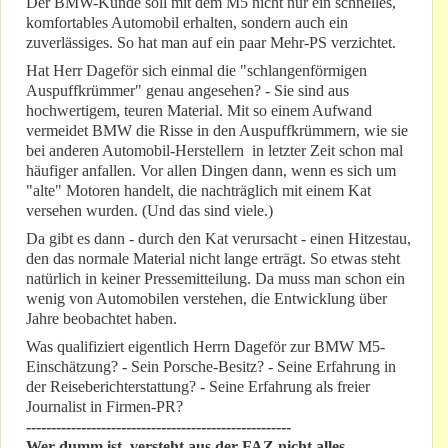
Der BMW-Kunde soll mit dem M5 nicht nur ein schnelles,
komfortables Automobil erhalten, sondern auch ein
zuverlässiges. So hat man auf ein paar Mehr-PS verzichtet.
Hat Herr Dageför sich einmal die "schlangenförmigen
Auspuffkrümmer" genau angesehen? - Sie sind aus
hochwertigem, teuren Material. Mit so einem Aufwand
vermeidet BMW die Risse in den Auspuffkrümmern, wie sie
bei anderen Automobil-Herstellern in letzter Zeit schon mal
häufiger anfallen. Vor allen Dingen dann, wenn es sich um
"alte" Motoren handelt, die nachträglich mit einem Kat
versehen wurden. (Und das sind viele.)
Da gibt es dann - durch den Kat verursacht - einen Hitzestau,
den das normale Material nicht lange erträgt. So etwas steht
natürlich in keiner Pressemitteilung. Da muss man schon ein
wenig von Automobilen verstehen, die Entwicklung über
Jahre beobachtet haben.
Was qualifiziert eigentlich Herrn Dageför zur BMW M5-
Einschätzung? - Sein Porsche-Besitz? - Seine Erfahrung in
der Reiseberichterstattung? - Seine Erfahrung als freier
Journalist in Firmen-PR?
-----------------------------------------------------
Wer dumm ist, versteht aus der FAZ nicht alles