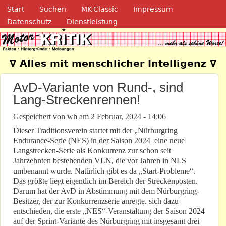
Navigation
Direkt zum Inhalt
Start
Suchen
MK-Classic
Impressum
Datenschutz
Dienstleistung
Motor-Kritik.de
∇ Alles mit menschlicher Intelligenz ∇
AvD-Variante von Rund-, sind
Lang-Streckenrennen!
Gespeichert von
wh
am
2 Februar, 2024 - 14:06
Dieser Traditionsverein startet mit der „Nürburgring
Endurance-Serie (NES) in der Saison 2024 eine neue
Langstrecken-Serie als Konkurrenz zur schon seit
Jahrzehnten bestehenden VLN, die vor Jahren in NLS
umbenannt wurde. Natürlich gibt es da „Start-Probleme“.
Das größte liegt eigentlich im Bereich der Streckenposten.
Darum hat der AvD in Abstimmung mit dem Nürburgring-
Besitzer, der zur Konkurrenzserie anregte. sich dazu
entschieden, die erste „NES“-Veranstaltung der Saison 2024
auf der Sprint-Variante des Nürburgring mit insgesamt drei