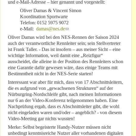
und e-Mail-Adresse – hier genannt und vorgestellt:
Oliver Damas & Vincent Simon
Koordination Sportwarte
Telefon: 0152 5975 9072
e-Mail:
damas@nes.de
(link sends e-mail)
Oliver Damas wird bei den NES-Rennen der Saison 2024
auch der verantwortliche Rennleiter sein; sein Stellvertreter
ist Frank Taller. - Das ist insofern – aus meiner Sicht – eine
wichtige Information, weil damit eine „Reizfigur“
ausscheidet, die alleine in der Position des Rennleiters schon
eine Garantie dafür gewesen wäre, dass einige Teams mit
Bestimmtheit nicht in der NES-Serie starten!
Interessant war aber für mich, dass von 17 Abschnittsleitern,
die es aufgrund von „gewachsenen Strukturen“ auf der
Nürburgring-Nordschleife gibt, nach meinen Informationen
nur 6 an der Video-Konferenz teilgenommen haben. Eine
Nachprüfung ergab, dass es Abschnittsleiter gibt, die wohl
nicht eingeladen waren und/oder – angeblich? - von diesem
Video-Meeting gar nichts wussten!
Merke: Selbst begeisterte Handy-Nutzer müssen nicht
unbedingt kenntnisreiche Nutzer aller vorhandenen digitalen