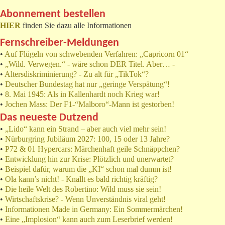
Abonnement bestellen
HIER
finden Sie dazu alle Informationen
Fernschreiber-Meldungen
•
Auf Flügeln von schwebenden Verfahren: „Capricorn 01“
•
„Wild. Verwegen.“ - wäre schon DER Titel. Aber… -
•
Altersdiskriminierung? - Zu alt für „TikTok“?
•
Deutscher Bundestag hat nur „geringe Verspätung“!
•
8. Mai 1945: Als in Kallenhardt noch Krieg war!
•
Jochen Mass: Der F1-“Malboro“-Mann ist gestorben!
Das neueste Dutzend
•
„Lido“ kann ein Strand – aber auch viel mehr sein!
•
Nürburgring Jubiläum 2027: 100, 15 oder 13 Jahre?
•
P72 & 01 Hypercars: Märchenhaft geile Schnäppchen?
•
Entwicklung hin zur Krise: Plötzlich und unerwartet?
•
Beispiel dafür, warum die „KI“ schon mal dumm ist!
•
Ola kann’s nicht! - Knallt es bald richtig kräftig?
•
Die heile Welt des Robertino: Wild muss sie sein!
•
Wirtschaftskrise? - Wenn Unverständnis viral geht!
•
Informationen Made in Germany: Ein Sommermärchen!
•
Eine „Implosion“ kann auch zum Leserbrief werden!