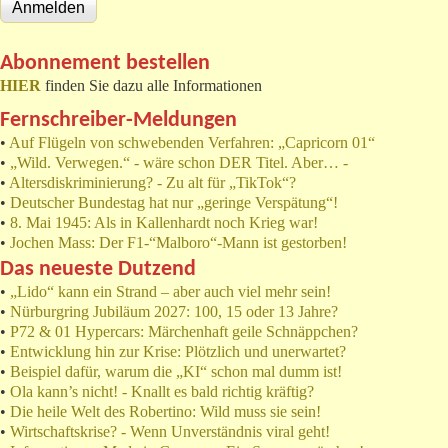
Abonnement bestellen
HIER
finden Sie dazu alle Informationen
Fernschreiber-Meldungen
•
Auf Flügeln von schwebenden Verfahren: „Capricorn 01“
•
„Wild. Verwegen.“ - wäre schon DER Titel. Aber… -
•
Altersdiskriminierung? - Zu alt für „TikTok“?
•
Deutscher Bundestag hat nur „geringe Verspätung“!
•
8. Mai 1945: Als in Kallenhardt noch Krieg war!
•
Jochen Mass: Der F1-“Malboro“-Mann ist gestorben!
Das neueste Dutzend
•
„Lido“ kann ein Strand – aber auch viel mehr sein!
•
Nürburgring Jubiläum 2027: 100, 15 oder 13 Jahre?
•
P72 & 01 Hypercars: Märchenhaft geile Schnäppchen?
•
Entwicklung hin zur Krise: Plötzlich und unerwartet?
•
Beispiel dafür, warum die „KI“ schon mal dumm ist!
•
Ola kann’s nicht! - Knallt es bald richtig kräftig?
•
Die heile Welt des Robertino: Wild muss sie sein!
•
Wirtschaftskrise? - Wenn Unverständnis viral geht!