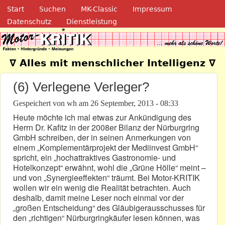
Navigation
Direkt zum Inhalt
Start
Suchen
MK-Classic
Impressum
Datenschutz
Dienstleistung
Motor-Kritik.de
∇ Alles mit menschlicher Intelligenz ∇
(6) Verlegene Verleger?
Gespeichert von
wh
am
26 September, 2013 - 08:33
Heute möchte ich mal etwas zur Ankündigung des
Herrn Dr. Kafitz in der 2008er Bilanz der Nürburgring
GmbH schreiben, der in seinen Anmerkungen von
einem „Komplementärprojekt der Mediinvest GmbH“
spricht, ein „hochattraktives Gastronomie- und
Hotelkonzept“ erwähnt, wohl die „Grüne Hölle“ meint –
und von „Synergieeffekten“ träumt. Bei Motor-KRITIK
wollen wir ein wenig die Realität betrachten. Auch
deshalb, damit meine Leser noch einmal vor der
„großen Entscheidung“ des Gläubigerausschusses für
den „richtigen“ Nürburgringkäufer lesen können, was