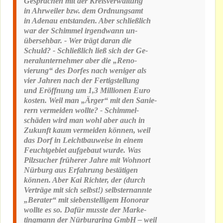
Gesprächen mit der Kreisverwaltung
in Ahrweiler bzw. dem Ordnungsamt
in Adenau entstanden. Aber schließlich
war der Schimmel irgendwann un-
übersehbar. - Wer trägt daran die
Schuld? - Schließlich ließ sich der Ge-
neralunternehmer aber die „Reno-
vierung“ des Dorfes nach weniger als
vier Jahren nach der Fertigstellung
und Eröffnung um 1,3 Millionen Euro
kosten. Weil man „Ärger“ mit den Sanie-
rern vermeiden wollte? - Schimmel-
schäden wird man wohl aber auch in
Zukunft kaum vermeiden können, weil
das Dorf in Leichtbauweise in einem
Feuchtgebiet aufgebaut wurde. Was
Pilzsucher früherer Jahre mit Wohnort
Nürburg aus Erfahrung bestätigen
können. Aber Kai Richter, der (durch
Verträge mit sich selbst!) selbsternannte
„Berater“ mit siebenstelligem Honorar
wollte es so. Dafür musste der Marke-
tingmann der Nürburgring GmbH – weil