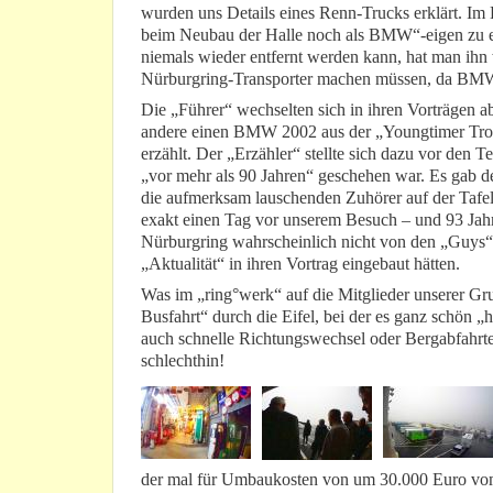
wurden uns Details eines Renn-Trucks erklärt. I
beim Neubau der Halle noch als BMW“-eigen zu erk
niemals wieder entfernt werden kann, hat man ih
Nürburgring-Transporter machen müssen, da BMW ni
Die „Führer“ wechselten sich in ihren Vorträgen a
andere einen BMW 2002 aus der „Youngtimer Trop
erzählt. Der „Erzähler“ stellte sich dazu vor den Te
„vor mehr als 90 Jahren“ geschehen war. Es gab den
die aufmerksam lauschenden Zuhörer auf der Tafel
exakt einen Tag vor unserem Besuch – und 93 Jahren
Nürburgring wahrscheinlich nicht von den „Guys“ - 
„Aktualität“ in ihren Vortrag eingebaut hätten.
Was im „ring°werk“ auf die Mitglieder unserer Gru
Busfahrt“ durch die Eifel, bei der es ganz schön 
auch schnelle Richtungswechsel oder Bergabfahrten
schlechthin!
der mal für Umbaukosten von um 30.000 Euro vom