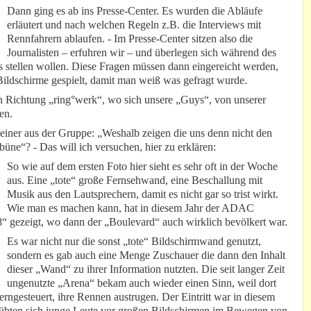
Dann ging es ab ins Presse-Center. Es wurden die Abläufe
erläutert und nach welchen Regeln z.B. die Interviews mit
Rennfahrern ablaufen. - Im Presse-Center sitzen also die
Journalisten – erfuhren wir – und überlegen sich während des
hs stellen wollen. Diese Fragen müssen dann eingereicht werden,
ildschirme gespielt, damit man weiß was gefragt wurde.
 Richtung „ring°werk“, wo sich unsere „Guys“, von unserer
en.
einer aus der Gruppe: „Weshalb zeigen die uns denn nicht den
ne“? - Das will ich versuchen, hier zu erklären:
So wie auf dem ersten Foto hier sieht es sehr oft in der Woche
aus. Eine „tote“ große Fernsehwand, eine Beschallung mit
Musik aus den Lautsprechern, damit es nicht gar so trist wirkt.
Wie man es machen kann, hat in diesem Jahr der ADAC
gezeigt, wo dann der „Boulevard“ auch wirklich bevölkert war.
Es war nicht nur die sonst „tote“ Bildschirmwand genutzt,
sondern es gab auch eine Menge Zuschauer die dann den Inhalt
dieser „Wand“ zu ihrer Information nutzten. Die seit langer Zeit
ungenutzte „Arena“ bekam auch wieder einen Sinn, weil dort
rngesteuert, ihre Rennen austrugen. Der Eintritt war in diesem
“ übten sich junge Leute vor großen Bildschirmen im Bewegen von