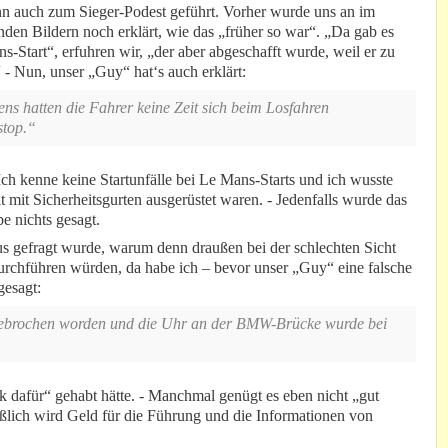
n auch zum Sieger-Podest geführt. Vorher wurde uns an im
en Bildern noch erklärt, wie das „früher so war“. „Da gab es
s-Start“, erfuhren wir, „der aber abgeschafft wurde, weil er zu
“ - Nun, unser „Guy“ hat‘s auch erklärt:
ens hatten die Fahrer keine Zeit sich beim Losfahren
stop.“
ch kenne keine Startunfälle bei Le Mans-Starts und ich wusste
 mit Sicherheitsgurten ausgerüstet waren. - Jedenfalls wurde das
e nichts gesagt.
us gefragt wurde, warum denn draußen bei der schlechten Sicht
rchführen würden, da habe ich – bevor unser „Guy“ eine falsche
gesagt:
bgebrochen worden und die Uhr an der BMW-Brücke wurde bei
k dafür“ gehabt hätte. - Manchmal genügt es eben nicht „gut
eßlich wird Geld für die Führung und die Informationen von