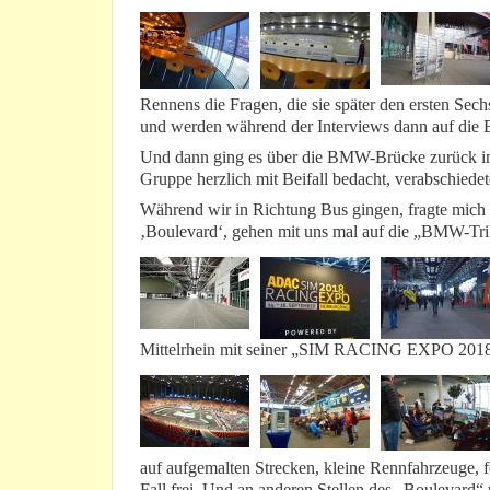
Rennens die Fragen, die sie später den ersten Sec
und werden während der Interviews dann auf die B
Und dann ging es über die BMW-Brücke zurück in
Gruppe herzlich mit Beifall bedacht, verabschiedet
Während wir in Richtung Bus gingen, fragte mich 
‚Boulevard‘, gehen mit uns mal auf die „BMW-Tribü
Mittelrhein mit seiner „SIM RACING EXPO 2018“ 
auf aufgemalten Strecken, kleine Rennfahrzeuge, fe
Fall frei. Und an anderen Stellen des „Boulevard