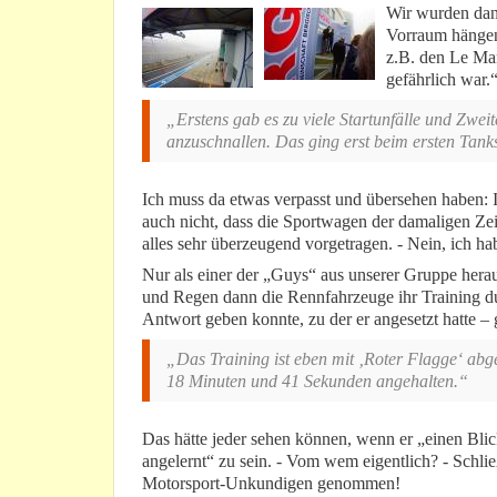
Wir wurden dan
Vorraum hängend
z.B. den Le Man
gefährlich war.
„Erstens gab es zu viele Startunfälle und Zweit
anzuschnallen. Das ging erst beim ersten Tank
Ich muss da etwas verpasst und übersehen haben: I
auch nicht, dass die Sportwagen der damaligen Zeit
alles sehr überzeugend vorgetragen. - Nein, ich hab
Nur als einer der „Guys“ aus unserer Gruppe hera
und Regen dann die Rennfahrzeuge ihr Training du
Antwort geben konnte, zu der er angesetzt hatte – 
„Das Training ist eben mit ‚Roter Flagge‘ a
18 Minuten und 41 Sekunden angehalten.“
Das hätte jeder sehen können, wenn er „einen Blic
angelernt“ zu sein. - Vom wem eigentlich? - Schli
Motorsport-Unkundigen genommen!