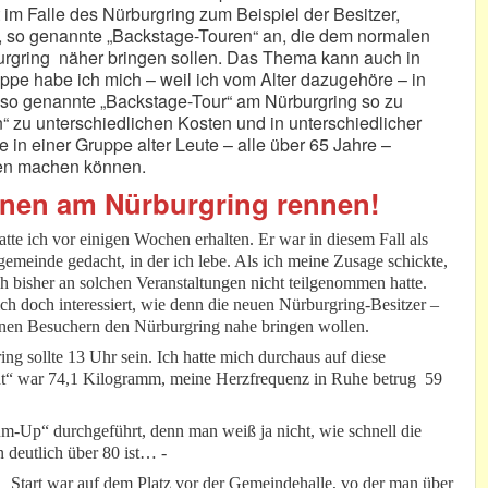
t im Falle des Nürburgring zum Beispiel der Besitzer,
rs, so genannte „Backstage-Touren“ an, die dem normalen
rgring näher bringen sollen. Das Thema kann auch in
pe habe ich mich – weil ich vom Alter dazugehöre – in
so genannte „Backstage-Tour“ am Nürburgring so zu
“ zu unterschiedlichen Kosten und in unterschiedlicher
in einer Gruppe alter Leute – alle über 65 Jahre –
gen machen können.
nnen am Nürburgring rennen!
te ich vor einigen Wochen erhalten. Er war in diesem Fall als
emeinde gedacht, in der ich lebe. Als ich meine Zusage schickte,
h bisher an solchen Veranstaltungen nicht teilgenommen hatte.
ch doch interessiert, wie denn die neuen Nürburgring-Besitzer –
finen Besuchern den Nürburgring nahe bringen wollen.
ng sollte 13 Uhr sein. Ich hatte mich durchaus auf diese
ht“ war 74,1 Kilogramm, meine Herzfrequenz in Ruhe betrug 59
um-Up“ durchgeführt, denn man weiß ja nicht, wie schnell die
deutlich über 80 ist… -
Start war auf dem Platz vor der Gemeindehalle, vo der man über