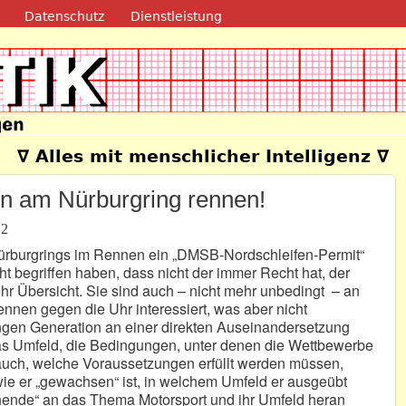
Direkt zum Inhalt
Datenschutz
Dienstleistung
e
∇ Alles mit menschlicher Intelligenz ∇
n am Nürburgring rennen!
12
ürburgrings im Rennen ein „DMSB-Nordschleifen-Permit“
cht begriffen haben, dass nicht der immer Recht hat, der
ehr Übersicht. Sie sind auch – nicht mehr unbedingt – an
nnen gegen die Uhr interessiert, was aber nicht
ungen Generation an einer direkten Auseinandersetzung
 das Umfeld, die Bedingungen, unter denen die Wettbewerbe
auch, welche Voraussetzungen erfüllt werden müssen,
wie er „gewachsen“ ist, in welchem Umfeld er ausgeübt
tehende“ an das Thema Motorsport und ihr Umfeld heran