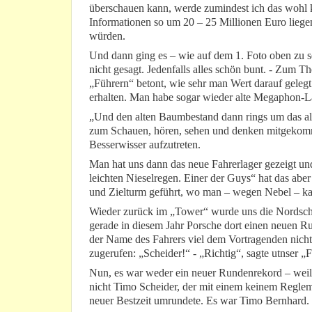
überschauen kann, werde zumindest ich das wohl 
Informationen so um 20 – 25 Millionen Euro liege
würden.
Und dann ging es – wie auf dem 1. Foto oben zu 
nicht gesagt. Jedenfalls alles schön bunt. - Zum 
„Führern“ betont, wie sehr man Wert darauf gelegt 
erhalten. Man habe sogar wieder alte Megaphon-Lau
„Und den alten Baumbestand dann rings um das alte
zum Schauen, hören, sehen und denken mitgekommen
Besserwisser aufzutreten.
Man hat uns dann das neue Fahrerlager gezeigt und
leichten Nieselregen. Einer der Guys“ hat das abe
und Zielturm geführt, wo man – wegen Nebel – k
Wieder zurück im „Tower“ wurde uns die Nordschle
gerade in diesem Jahr Porsche dort einen neuen R
der Name des Fahrers viel dem Vortragenden nicht
zugerufen: „Scheider!“ - „Richtig“, sagte utnser 
Nun, es war weder ein neuer Rundenrekord – weil
nicht Timo Scheider, der mit einem keinem Reglem
neuer Bestzeit umrundete. Es war Timo Bernhard.