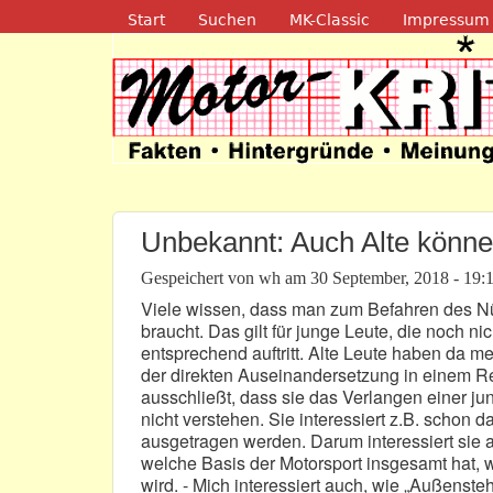
Navigation
Start
Suchen
MK-Classic
Impressum
Motor-Kritik.d
Unbekannt: Auch Alte könne
Gespeichert von
wh
am
30 September, 2018 - 19:
Viele wissen, dass man zum Befahren des N
braucht. Das gilt für junge Leute, die noch ni
entsprechend auftritt. Alte Leute haben da m
der direkten Auseinandersetzung in einem Re
ausschließt, dass sie das Verlangen einer j
nicht verstehen. Sie interessiert z.B. schon
ausgetragen werden. Darum interessiert sie 
welche Basis der Motorsport insgesamt hat, 
wird. - Mich interessiert auch, wie „Außens