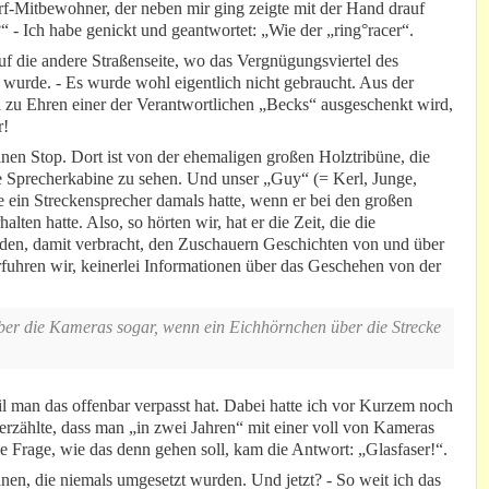
rf-Mitbewohner, der neben mir ging zeigte mit der Hand drauf
“ - Ich habe genickt und geantwortet: „Wie der „ring°racer“.
auf die andere Straßenseite, wo das Vergnügungsviertel des
wurde. - Es wurde wohl eigentlich nicht gebraucht. Aus der
l zu Ehren einer der Verantwortlichen „Becks“ ausgeschenkt wird,
r!
nen Stop. Dort ist von der ehemaligen großen Holztribüne, die
ge Sprecherkabine zu sehen. Und unser „Guy“ (= Kerl, Junge,
e ein Streckensprecher damals hatte, wenn er bei den großen
en hatte. Also, so hörten wir, hat er die Zeit, die die
en, damit verbracht, den Zuschauern Geschichten von und über
rfuhren wir, keinerlei Informationen über das Geschehen von der
über die Kameras sogar, wenn ein Eichhörnchen über die Strecke
l man das offenbar verpasst hat. Dabei hatte ich vor Kurzem noch
 erzählte, dass man „in zwei Jahren“ mit einer voll von Kameras
 Frage, wie das denn gehen soll, kam die Antwort: „Glasfaser!“.
änen, die niemals umgesetzt wurden. Und jetzt? - So weit ich das