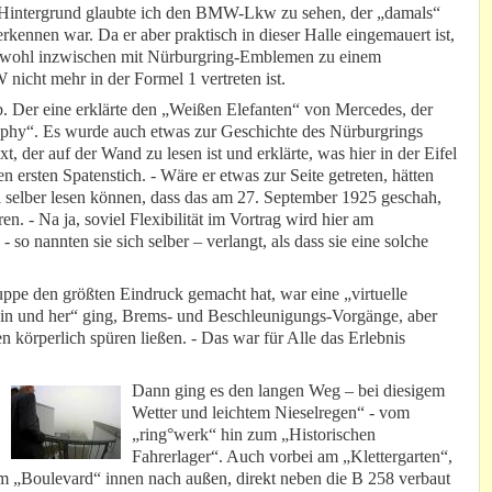
m Hintergrund glaubte ich den BMW-Lkw zu sehen, der „damals“
ennen war. Da er aber praktisch in dieser Halle eingemauert ist,
n wohl inzwischen mit Nürburgring-Emblemen zu einem
cht mehr in der Formel 1 vertreten ist.
b. Der eine erklärte den „Weißen Elefanten“ von Mercedes, der
hy“. Es wurde auch etwas zur Geschichte des Nürburgrings
xt, der auf der Wand zu lesen ist und erklärte, was hier in der Eifel
 ersten Spatenstich. - Wäre er etwas zur Seite getreten, hätten
 selber lesen können, dass das am 27. September 1925 geschah,
. - Na ja, soviel Flexibilität im Vortrag wird hier am
so nannten sie sich selber – verlangt, als dass sie eine solche
ppe den größten Eindruck gemacht hat, war eine „virtuelle
„hin und her“ ging, Brems- und Beschleunigungs-Vorgänge, aber
 körperlich spüren ließen. - Das war für Alle das Erlebnis
Dann ging es den langen Weg – bei diesigem
Wetter und leichtem Nieselregen“ - vom
„ring°werk“ hin zum „Historischen
Fahrerlager“. Auch vorbei am „Klettergarten“,
 „Boulevard“ innen nach außen, direkt neben die B 258 verbaut