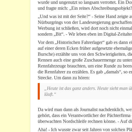
wurde und ungenutzt so langsam verrottet. Ein Do
und fragte mich: „Ein reines Abschreibungsobjekt?
„Und was ist mit der Seite?“ - Seine Hand zeigte 
Nürburgrings von der Landesregierung geschaffen 
Werbung ist schließen, wird dort noch nicht einma
sondern „Bit“. - Wir leben eben im Digital-Zeitalte
Vor dem „Historischen Fahrerlager“ gab es dann ei
auf einer deren Ecken früher aufgesetzte ehemali
Bursche) erzählte uns von den Schwierigkeiten, di
Rennen auch eine große Zuschauermenge zu unterhalt
Rennfahrzeuge brauchten, um eine Runde zu beend
die Rennfahrer zu erzählen. Es gab „damals“, so e
Strecke. Um dann zu hören:
„Heute ist das ganz anders. Heute sieht man 
läuft.“
Da wird man dann als Journalist nachdenklich, wei
gehört, dass ein Verantwortlicher der Pächterfirma
überwachten Nordschleife rechnen könne. - Auf die
Aha! - Ich wusste zwar seit Jahren von solchen Pl