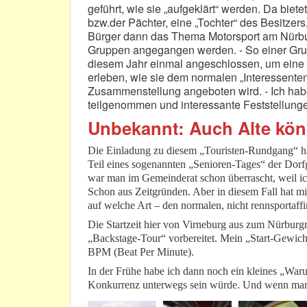
geführt, wie sie „aufgeklärt“ werden. Da biete
bzw.der Pächter, eine „Tochter“ des Besitze
Bürger dann das Thema Motorsport am Nürbu
Gruppen angegangen werden. - So einer Grup
diesem Jahr einmal angeschlossen, um eine 
erleben, wie sie dem normalen „Interessenten
Zusammenstellung angeboten wird. - Ich habe 
teilgenommen und interessante Feststellun
Unbekannt: Auch Alte kö
Die Einladung zu diesem „Touristen-Rundgang“ hat
Teil eines sogenannten „Senioren-Tages“ der Dorfg
war man im Gemeinderat schon überrascht, weil ic
Schon aus Zeitgründen. Aber in diesem Fall hat mi
auf welche Art – den normalen, nicht rennsportaf
Die Startzeit hier von Virneburg aus zum Nürburgri
„Backstage-Tour“ vorbereitet. Mein „Start-Gewic
BPM (Beat Per Minute).
In der Frühe habe ich dann noch ein kleines „War
Konkurrenz unterwegs sein würde. Und wenn man 