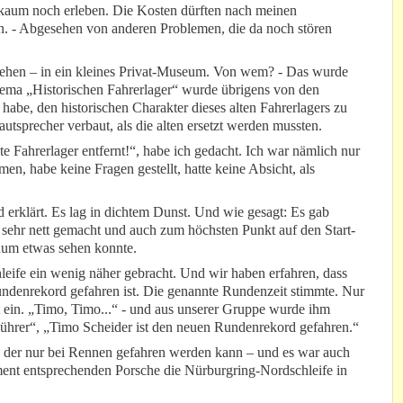
kaum noch erleben. Die Kosten dürften nach meinen
n. - Abgesehen von anderen Problemen, die da noch stören
sehen – in ein kleines Privat-Museum. Von wem? - Das wurde
Thema „Historischen Fahrerlager“ wurde übrigens von den
habe, den historischen Charakter dieses alten Fahrerlagers zu
tsprecher verbaut, als die alten ersetzt werden mussten.
 Fahrerlager entfernt!“, habe ich gedacht. Ich war nämlich nur
, habe keine Fragen gestellt, hatte keine Absicht, als
 erklärt. Es lag in dichtem Dunst. Und wie gesagt: Es gab
r sehr nett gemacht und auch zum höchsten Punkt auf den Start-
aum etwas sehen konnte.
ife ein wenig näher gebracht. Und wir haben erfahren, dass
undenrekord gefahren ist. Die genannte Rundenzeit stimmte. Nur
 ein. „Timo, Timo...“ - und aus unserer Gruppe wurde ihm
„Führer“, „Timo Scheider ist den neuen Rundenrekord gefahren.“
 der nur bei Rennen gefahren werden kann – und es war auch
ent entsprechenden Porsche die Nürburgring-Nordschleife in