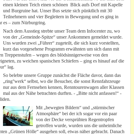
einen kleinen Teich einen schönen Blick aufs Dorf mit Kapelle
und Burgruine hat. Unser Bus setzte sich pünktlich mit 30
Teilnehmern und vier Begleitern in Bewegung und es ging in
war es – zum Nürburgring.
Nach dem Ausstieg strebte unser Team dem Infocenter zu, wo
von der „Gemeinde-Spitze“ unser Ankommen gemeldet wurde.
Uns wurden zwei „Führer“ zugeteilt, die sich kurz vorstellten,
kurz das vorgesehene Programm erwähnten um sich dann mit
en Treppenstufen – wegen des blödsinnigerweise von den
gneten, zu weichen spanischen Schiefers – ging es hinauf auf die
ur“ lag.
So belebte unsere Gruppe zunächst die Fläche davor, dann das
„ring°werk“ selbst, wo die Besucher, die sonst Rennfahrzeuge
nur aus dem Fernsehen kennen, Renntourenwagen aller Klassen
mal aus der Nähe betrachten durften. - „Bitte nicht anfassen!“ -
liden.
Mit „bewegten Bildern“ und „stürmischer
Atmosphäre“ bei der ich sogar vor ein paar
von der Decke versprühten Regentropfen
getroffen wurde, wurden uns die unheimliche
nten „Grünen Hölle“ ausgehen soll, etwas näher gebracht. Danach