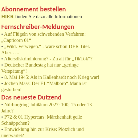
Abonnement bestellen
HIER
finden Sie dazu alle Informationen
Fernschreiber-Meldungen
•
Auf Flügeln von schwebenden Verfahren:
„Capricorn 01“
•
„Wild. Verwegen.“ - wäre schon DER Titel.
Aber… -
•
Altersdiskriminierung? - Zu alt für „TikTok“?
•
Deutscher Bundestag hat nur „geringe
Verspätung“!
•
8. Mai 1945: Als in Kallenhardt noch Krieg war!
•
Jochen Mass: Der F1-“Malboro“-Mann ist
gestorben!
Das neueste Dutzend
•
Nürburgring Jubiläum 2027: 100, 15 oder 13
Jahre?
•
P72 & 01 Hypercars: Märchenhaft geile
Schnäppchen?
•
Entwicklung hin zur Krise: Plötzlich und
unerwartet?