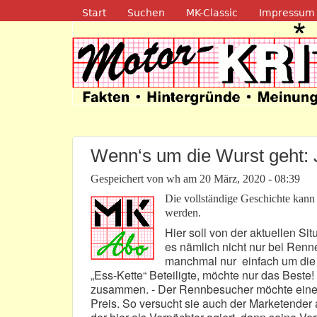
Navigation
Start
Suchen
MK-Classic
Impressum
Motor-Kritik.d
Wenn‘s um die Wurst geht: J
Gespeichert von
wh
am
20 März, 2020 - 08:39
Die vollständige Geschichte kan
werden.
Hier soll von der aktuellen Si
es nämlich nicht nur bei Ren
manchmal nur einfach um die B
„Ess-Kette“ Beteiligte, möchte nur das Beste! 
zusammen. - Der Rennbesucher möchte eine g
Preis. So versucht sie auch der Marketender 