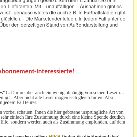
ertragsbedingungen gesetzt. Seit dem 1. Januar 2019 in
n-Lieferanten. Mit – unauffälligen – Ausnahmen gibt es
urst“, genauso wie es die auch z.B. in Fußballstadien gibt.
 glücklich. - Die Marketender leiden. In jedem Fall unter der
- Über den derzeitigen Stand von Außendarstellung und
.
 Abonnement-Interessierte!
s"! -
Darum aber auch ein wenig abhängig von seinen Lesern. -
ug! - Aber nicht alle Leser mögen sich gleich für ein Abo
n jedem Fall teurer!
 vorbei schauen, Ihnen die hier gebotene ursprüngliche Art von
 sehr einfach Ihre Zustimmung durch eine kleine Spende deutlich
e Hilfe, sondern werden auch als Zustimmung empfunden, auf dem
bonnent werden wollen:
HIER
finden Sie die Kontendaten!