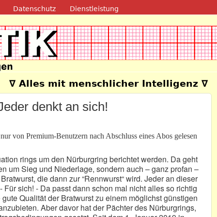
Direkt zum Inhalt
Datenschutz
Dienstleistung
e
∇ Alles mit menschlicher Intelligenz ∇
eder denkt an sich!
n nur von Premium-Benutzern nach Abschluss eines Abos gelesen
tuation rings um den Nürburgring berichtet werden. Da geht
nen um Sieg und Niederlage, sondern auch – ganz profan –
ratwurst, die dann zur “Rennwurst“ wird. Jeder an dieser
- Für sich! - Da passt dann schon mal nicht alles so richtig
ute Qualität der Bratwurst zu einem möglichst günstigen
anzubieten. Aber davor hat der Pächter des Nürburgrings,