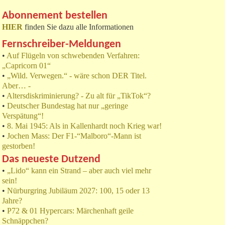
Abonnement bestellen
HIER
finden Sie dazu alle Informationen
Fernschreiber-Meldungen
•
Auf Flügeln von schwebenden Verfahren:
„Capricorn 01“
•
„Wild. Verwegen.“ - wäre schon DER Titel.
Aber… -
•
Altersdiskriminierung? - Zu alt für „TikTok“?
•
Deutscher Bundestag hat nur „geringe
Verspätung“!
•
8. Mai 1945: Als in Kallenhardt noch Krieg war!
•
Jochen Mass: Der F1-“Malboro“-Mann ist
gestorben!
Das neueste Dutzend
•
„Lido“ kann ein Strand – aber auch viel mehr
sein!
•
Nürburgring Jubiläum 2027: 100, 15 oder 13
Jahre?
•
P72 & 01 Hypercars: Märchenhaft geile
Schnäppchen?