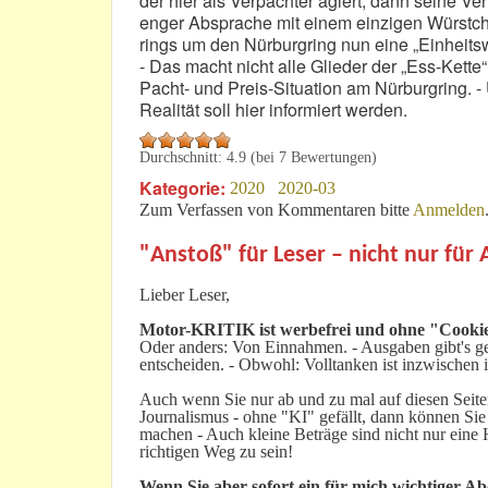
der hier als Verpächter agiert, dann seine V
enger Absprache mit einem einzigen Würstche
rings um den Nürburgring nun eine „Einheitsw
- Das macht nicht alle Glieder der „Ess-Kette“
Pacht- und Preis-Situation am Nürburgring. 
Realität soll hier informiert werden.
Durchschnitt:
4.9
(bei
7
Bewertungen)
Kategorie:
2020
2020-03
Zum Verfassen von Kommentaren bitte
Anmelden
"Anstoß" für Leser – nicht nur für
Lieber Leser,
Motor-KRITIK
ist werbefrei und ohne "Cookie
Oder anders: Von Einnahmen. - Ausgaben gibt's gen
entscheiden. - Obwohl: Volltanken ist inzwischen i
Auch wenn Sie nur ab und zu mal auf diesen Seiten
Journalismus - ohne "KI" gefällt, dann können Sie
machen - Auch kleine Beträge sind nicht nur ein
richtigen Weg zu sein!
Wenn Sie aber sofort ein für mich wichtiger A