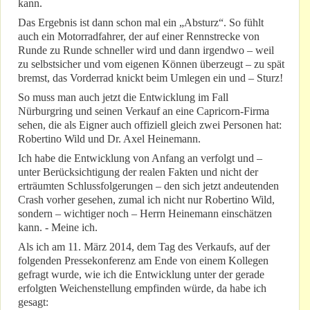
kann.
Das Ergebnis ist dann schon mal ein „Absturz“. So fühlt
auch ein Motorradfahrer, der auf einer Rennstrecke von
Runde zu Runde schneller wird und dann irgendwo – weil
zu selbstsicher und vom eigenen Können überzeugt – zu spät
bremst, das Vorderrad knickt beim Umlegen ein und – Sturz!
So muss man auch jetzt die Entwicklung im Fall
Nürburgring und seinen Verkauf an eine Capricorn-Firma
sehen, die als Eigner auch offiziell gleich zwei Personen hat:
Robertino Wild und Dr. Axel Heinemann.
Ich habe die Entwicklung von Anfang an verfolgt und –
unter Berücksichtigung der realen Fakten und nicht der
erträumten Schlussfolgerungen – den sich jetzt andeutenden
Crash vorher gesehen, zumal ich nicht nur Robertino Wild,
sondern – wichtiger noch – Herrn Heinemann einschätzen
kann. - Meine ich.
Als ich am 11. März 2014, dem Tag des Verkaufs, auf der
folgenden Pressekonferenz am Ende von einem Kollegen
gefragt wurde, wie ich die Entwicklung unter der gerade
erfolgten Weichenstellung empfinden würde, da habe ich
gesagt: