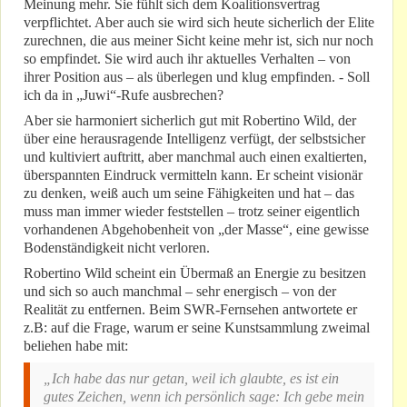
Meinung mehr. Sie fühlt sich dem Koalitionsvertrag
verpflichtet. Aber auch sie wird sich heute sicherlich der Elite
zurechnen, die aus meiner Sicht keine mehr ist, sich nur noch
so empfindet. Sie wird auch ihr aktuelles Verhalten – von
ihrer Position aus – als überlegen und klug empfinden. - Soll
ich da in „Juwi“-Rufe ausbrechen?
Aber sie harmoniert sicherlich gut mit Robertino Wild, der
über eine herausragende Intelligenz verfügt, der selbstsicher
und kultiviert auftritt, aber manchmal auch einen exaltierten,
überspannten Eindruck vermitteln kann. Er scheint visionär
zu denken, weiß auch um seine Fähigkeiten und hat – das
muss man immer wieder feststellen – trotz seiner eigentlich
vorhandenen Abgehobenheit von „der Masse“, eine gewisse
Bodenständigkeit nicht verloren.
Robertino Wild scheint ein Übermaß an Energie zu besitzen
und sich so auch manchmal – sehr energisch – von der
Realität zu entfernen. Beim SWR-Fernsehen antwortete er
z.B: auf die Frage, warum er seine Kunstsammlung zweimal
beliehen habe mit:
„Ich habe das nur getan, weil ich glaubte, es ist ein
gutes Zeichen, wenn ich persönlich sage: Ich gebe mein