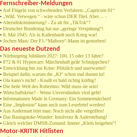
Fernschreiber-Meldungen
•
Auf Flügeln von schwebenden Verfahren: „Capricorn 01“
•
„Wild. Verwegen.“ - wäre schon DER Titel. Aber… -
•
Altersdiskriminierung? - Zu alt für „TikTok“?
•
Deutscher Bundestag hat nur „geringe Verspätung“!
•
8. Mai 1945: Als in Kallenhardt noch Krieg war!
•
Jochen Mass: Der F1-“Malboro“-Mann ist gestorben!
Das neueste Dutzend
•
Nürburgring Jubiläum 2027: 100, 15 oder 13 Jahre?
•
P72 & 01 Hypercars: Märchenhaft geile Schnäppchen?
•
Entwicklung hin zur Krise: Plötzlich und unerwartet?
•
Beispiel dafür, warum die „KI“ schon mal dumm ist!
•
Ola kann’s nicht! - Knallt es bald richtig kräftig?
•
Die heile Welt des Robertino: Wild muss sie sein!
•
Wirtschaftskrise? - Wenn Unverständnis viral geht!
•
Informationen Made in Germany: Ein Sommermärchen!
•
Eine „Implosion“ kann auch zum Leserbrief werden!
•
Aus Andermatt hört man: Noch nicht alle vergriffen!
•
Das Basingstoke-Wunder: Insolvenz & Auferstehung!
•
Gleich welcher DMSB-Zustand: Immer „Klein beigeben“!
Motor-KRITIK Hitlisten