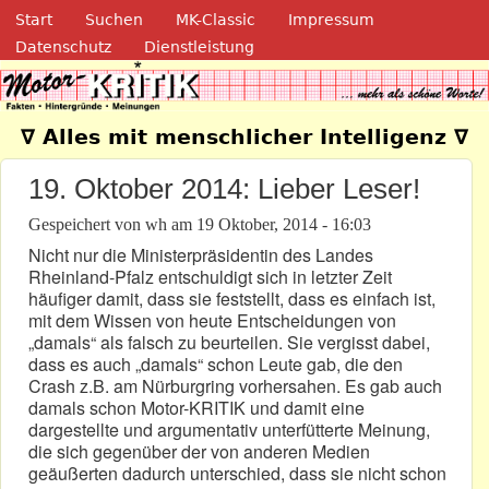
Navigation
Direkt zum Inhalt
Start
Suchen
MK-Classic
Impressum
Datenschutz
Dienstleistung
Motor-Kritik.de
∇ Alles mit menschlicher Intelligenz ∇
19. Oktober 2014: Lieber Leser!
Gespeichert von
wh
am
19 Oktober, 2014 - 16:03
Nicht nur die Ministerpräsidentin des Landes
Rheinland-Pfalz entschuldigt sich in letzter Zeit
häufiger damit, dass sie feststellt, dass es einfach ist,
mit dem Wissen von heute Entscheidungen von
„damals“ als falsch zu beurteilen. Sie vergisst dabei,
dass es auch „damals“ schon Leute gab, die den
Crash z.B. am Nürburgring vorhersahen. Es gab auch
damals schon Motor-KRITIK und damit eine
dargestellte und argumentativ unterfütterte Meinung,
die sich gegenüber der von anderen Medien
geäußerten dadurch unterschied, dass sie nicht schon