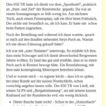
Den 650 TR hatte ich direkt vor dem „Sporthotel“, praktisch
an „Start- und Ziel“ der Rennstrecke geparkt. Da war an
einem Sonntagmorgen so früh wenig los. Am nächsten
Tisch, auch einem Fensterplatz, saß ein Herr beim Frühstück.
Der nickte mir freundlich zu, als ich kam. Er hatte mir schon
beim Parken zugesehen.
Nach der Bestellung und während ich dann wartete, sprach
er mich auf den draußen stehenden Steyr-Puch an. Warum
ich mir dieses Fahrzeug gekauft hätte?
Ich war mit „roter Nummer“ unterwegs. So erzählte ich ihm,
dass mein Schwager und ich damit abwechselnd Bergrennen
fahren wollten. Er fand das gut und erzählte, dass er so einen
Puch auch in Rennen bewegt hätte. Ein Rennfahrzeug, mit
dem man kostengünstig Motorsport betreiben könne.
Und er warnte mich – es regnete leicht – dass ich es später,
bei einer Runde auf der nassen Nordschleife, schon
vorsichtig angehen lassen solle. Der 650 TR von Liedl, mit
seinen 54 PS und „Bergabstimmung“, sei mit seinem kurzen
Radstand auf der Rundstrecke evtl. ein wenig tückisch.
Dieter Basche hatte recht! - Schon in der „Hatzenbach“