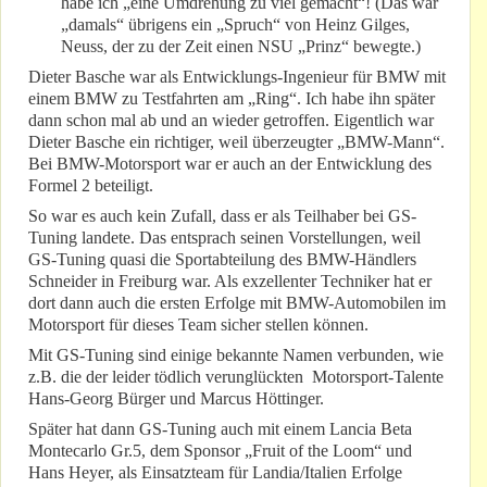
habe ich „eine Umdrehung zu viel gemacht“! (Das war
„damals“ übrigens ein „Spruch“ von Heinz Gilges,
Neuss, der zu der Zeit einen NSU „Prinz“ bewegte.)
Dieter Basche war als Entwicklungs-Ingenieur für BMW mit
einem BMW zu Testfahrten am „Ring“. Ich habe ihn später
dann schon mal ab und an wieder getroffen. Eigentlich war
Dieter Basche ein richtiger, weil überzeugter „BMW-Mann“.
Bei BMW-Motorsport war er auch an der Entwicklung des
Formel 2 beteiligt.
So war es auch kein Zufall, dass er als Teilhaber bei GS-
Tuning landete. Das entsprach seinen Vorstellungen, weil
GS-Tuning quasi die Sportabteilung des BMW-Händlers
Schneider in Freiburg war. Als exzellenter Techniker hat er
dort dann auch die ersten Erfolge mit BMW-Automobilen im
Motorsport für dieses Team sicher stellen können.
Mit GS-Tuning sind einige bekannte Namen verbunden, wie
z.B. die der leider tödlich verunglückten Motorsport-Talente
Hans-Georg Bürger und Marcus Höttinger.
Später hat dann GS-Tuning auch mit einem Lancia Beta
Montecarlo Gr.5, dem Sponsor „Fruit of the Loom“ und
Hans Heyer, als Einsatzteam für Landia/Italien Erfolge