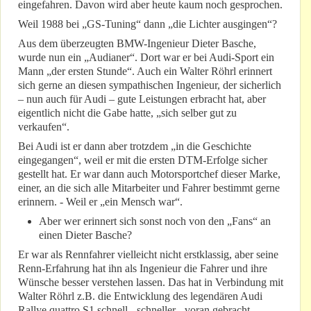
eingefahren. Davon wird aber heute kaum noch gesprochen.
Weil 1988 bei „GS-Tuning“ dann „die Lichter ausgingen“?
Aus dem überzeugten BMW-Ingenieur Dieter Basche,
wurde nun ein „Audianer“. Dort war er bei Audi-Sport ein
Mann „der ersten Stunde“. Auch ein Walter Röhrl erinnert
sich gerne an diesen sympathischen Ingenieur, der sicherlich
– nun auch für Audi – gute Leistungen erbracht hat, aber
eigentlich nicht die Gabe hatte, „sich selber gut zu
verkaufen“.
Bei Audi ist er dann aber trotzdem „in die Geschichte
eingegangen“, weil er mit die ersten DTM-Erfolge sicher
gestellt hat. Er war dann auch Motorsportchef dieser Marke,
einer, an die sich alle Mitarbeiter und Fahrer bestimmt gerne
erinnern. - Weil er „ein Mensch war“.
Aber wer erinnert sich sonst noch von den „Fans“ an
einen Dieter Basche?
Er war als Rennfahrer vielleicht nicht erstklassig, aber seine
Renn-Erfahrung hat ihn als Ingenieur die Fahrer und ihre
Wünsche besser verstehen lassen. Das hat in Verbindung mit
Walter Röhrl z.B. die Entwicklung des legendären Audi
Rallye quattro S1 schnell - schneller - voran gebracht.