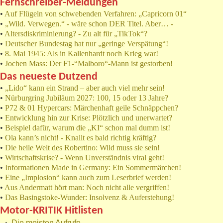
Fernschreiber-Meldungen
•
Auf Flügeln von schwebenden Verfahren: „Capricorn 01“
•
„Wild. Verwegen.“ - wäre schon DER Titel. Aber… -
•
Altersdiskriminierung? - Zu alt für „TikTok“?
•
Deutscher Bundestag hat nur „geringe Verspätung“!
•
8. Mai 1945: Als in Kallenhardt noch Krieg war!
•
Jochen Mass: Der F1-“Malboro“-Mann ist gestorben!
Das neueste Dutzend
•
„Lido“ kann ein Strand – aber auch viel mehr sein!
•
Nürburgring Jubiläum 2027: 100, 15 oder 13 Jahre?
•
P72 & 01 Hypercars: Märchenhaft geile Schnäppchen?
•
Entwicklung hin zur Krise: Plötzlich und unerwartet?
•
Beispiel dafür, warum die „KI“ schon mal dumm ist!
•
Ola kann’s nicht! - Knallt es bald richtig kräftig?
•
Die heile Welt des Robertino: Wild muss sie sein!
•
Wirtschaftskrise? - Wenn Unverständnis viral geht!
•
Informationen Made in Germany: Ein Sommermärchen!
•
Eine „Implosion“ kann auch zum Leserbrief werden!
•
Aus Andermatt hört man: Noch nicht alle vergriffen!
•
Das Basingstoke-Wunder: Insolvenz & Auferstehung!
Motor-KRITIK Hitlisten
Die meisten Aufrufe