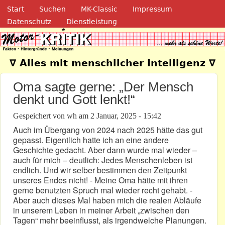
Navigation
Direkt zum Inhalt
Start
Suchen
MK-Classic
Impressum
Datenschutz
Dienstleistung
Motor-Kritik.de
∇ Alles mit menschlicher Intelligenz ∇
Oma sagte gerne: „Der Mensch
denkt und Gott lenkt!“
Gespeichert von
wh
am
2 Januar, 2025 - 15:42
Auch im Übergang von 2024 nach 2025 hätte das gut
gepasst. Eigentlich hatte ich an eine andere
Geschichte gedacht. Aber dann wurde mal wieder –
auch für mich – deutlich: Jedes Menschenleben ist
endlich. Und wir selber bestimmen den Zeitpunkt
unseres Endes nicht! - Meine Oma hätte mit ihren
gerne benutzten Spruch mal wieder recht gehabt. -
Aber auch dieses Mal haben mich die realen Abläufe
in unserem Leben in meiner Arbeit „zwischen den
Tagen“ mehr beeinflusst, als irgendwelche Planungen.