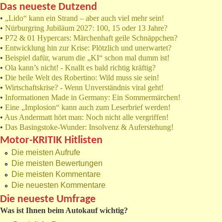
Das neueste Dutzend
•
„Lido“ kann ein Strand – aber auch viel mehr sein!
•
Nürburgring Jubiläum 2027: 100, 15 oder 13 Jahre?
•
P72 & 01 Hypercars: Märchenhaft geile Schnäppchen?
•
Entwicklung hin zur Krise: Plötzlich und unerwartet?
•
Beispiel dafür, warum die „KI“ schon mal dumm ist!
•
Ola kann’s nicht! - Knallt es bald richtig kräftig?
•
Die heile Welt des Robertino: Wild muss sie sein!
•
Wirtschaftskrise? - Wenn Unverständnis viral geht!
•
Informationen Made in Germany: Ein Sommermärchen!
•
Eine „Implosion“ kann auch zum Leserbrief werden!
•
Aus Andermatt hört man: Noch nicht alle vergriffen!
•
Das Basingstoke-Wunder: Insolvenz & Auferstehung!
Motor-KRITIK Hitlisten
Die meisten Aufrufe
Die meisten Bewertungen
Die meisten Kommentare
Die neuesten Kommentare
Die neueste Umfrage
Was ist Ihnen beim Autokauf wichtig?