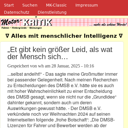
Navigation
Direkt zum Inhalt
Start
Suchen
MK-Classic
Impressum
Datenschutz
Dienstleistung
Motor-Kritik.de
∇ Alles mit menschlicher Intelligenz ∇
„Et gibt kein größer Leid, als wat
der Mensch sich…
Gespeichert von
wh
am
28 Januar, 2025 - 10:16
...selbst andeiht!“ - Das sagte meine Großmutter immer
bei passender Gelegenheit. Nach meinen Recherchen
zu Entscheidungen des DMSB e.V. hätte sie es auch
mit hoher Wahrscheinlichkeit zu einer Entscheidung
des DMSB gesagt, wenn sie nicht nur die „Grundidee“
dahinter gekannt, sondern auch um deren
Auswirkungen gewusst hätte. - Der DMSB e.V.
verkündete noch vor Weihnachten 2024 auf seinen
Internetseiten folgende „frohe Botschaft“: „Die DMSB-
Lizenzen für Fahrer und Bewerber werden ab der