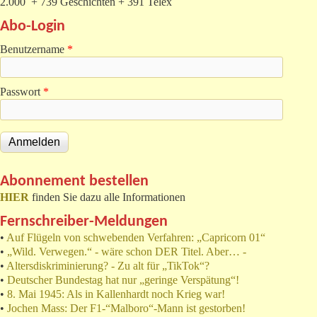
2.000 + 739 Geschichten + 391 Telex
Abo-Login
Benutzername
*
Passwort
*
Abonnement bestellen
HIER
finden Sie dazu alle Informationen
Fernschreiber-Meldungen
•
Auf Flügeln von schwebenden Verfahren: „Capricorn 01“
•
„Wild. Verwegen.“ - wäre schon DER Titel. Aber… -
•
Altersdiskriminierung? - Zu alt für „TikTok“?
•
Deutscher Bundestag hat nur „geringe Verspätung“!
•
8. Mai 1945: Als in Kallenhardt noch Krieg war!
•
Jochen Mass: Der F1-“Malboro“-Mann ist gestorben!