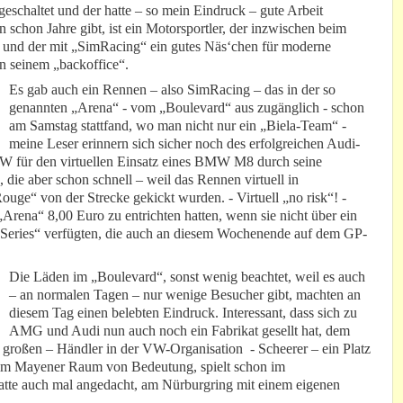
ngeschaltet und der hatte – so mein Eindruck – gute Arbeit
nun schon Jahre gibt, ist ein Motorsportler, der inzwischen beim
t und der mit „SimRacing“ ein gutes Näs‘chen für moderne
n seinem „backoffice“.
Es gab auch ein Rennen – also SimRacing – das in der so
genannten „Arena“ - vom „Boulevard“ aus zugänglich - schon
am Samstag stattfand, wo man nicht nur ein „Biela-Team“ -
meine Leser erinnern sich sicher noch des erfolgreichen Audi-
MW für den virtuellen Einsatz eines BMW M8 durch seine
die aber schon schnell – weil das Rennen virtuell in
ge“ von der Strecke gekickt wurden. - Virtuell „no risk“! -
„Arena“ 8,00 Euro zu entrichten hatten, wenn sie nicht über ein
eries“ verfügten, die auch an diesem Wochenende auf dem GP-
Die Läden im „Boulevard“, sonst wenig beachtet, weil es auch
– an normalen Tagen – nur wenige Besucher gibt, machten an
diesem Tag einen belebten Eindruck. Interessant, dass sich zu
AMG und Audi nun auch noch ein Fabrikat gesellt hat, dem
r großen – Händler in der VW-Organisation - Scheerer – ein Platz
r im Mayener Raum von Bedeutung, spielt schon im
hatte auch mal angedacht, am Nürburgring mit einem eigenen