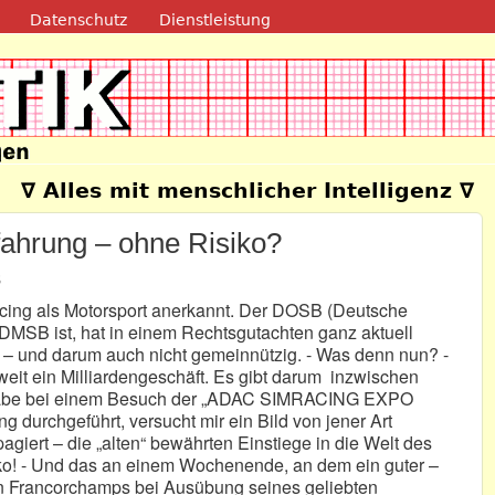
Direkt zum Inhalt
Datenschutz
Dienstleistung
e
∇ Alles mit menschlicher Intelligenz ∇
ahrung – ohne Risiko?
8
ing als Motorsport anerkannt. Der DOSB (Deutsche
DMSB ist, hat in einem Rechtsgutachten ganz aktuell
ist – und darum auch nicht gemeinnützig. - Was denn nun? -
weit ein Milliardengeschäft. Es gibt darum inzwischen
 Ich habe bei einem Besuch der „ADAC SIMRACING EXPO
durchgeführt, versucht mir ein Bild von jener Art
pagiert – die „alten“ bewährten Einstiege in die Welt des
iko! - Und das an einem Wochenende, an dem ein guter –
en Francorchamps bei Ausübung seines geliebten