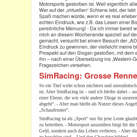
Motorsports gestorben ist. Weil eigentlich al
Wer auf der „virtuellen“ Schiene lebt, der leb
Spaß machen würde, wenn er es real erleben 
echten Eindruck, wie z.B. das Lesen einer B
persönliche Meinung! - Da ich immer bereit w
mich an diesem Wochenende speziell auf dem 
gemacht, versucht bei einem Besuch der 
Eindruck zu gewinnen, der vielleicht meine bi
Prospekt auf den Slogan gestoßen, mit dem 
ihn – nach einer Übersetzung ins „Western-Ge
Fragezeichen versehen.
SimRacing: Grosse Renne
So ein Titel wirkt schon nüchtern und unrealistis
ist. Aber SimRacing ist – und ich bleibe dabei – a
einer Ebene, die wie viele andere Dinge in unsere
abgeht“. - Aber man bleibt als Nutzer dieses Angeb
„Schaufenster“.
SimRacing ist als „Sport“ nur für jene Leute glaubt
zu betreiben. - Motorsport auszuüben birgt für die
Geld, sondern auch das Leben verlieren. - Aber di
zu bezahlen sind. - Und den Charakter bilden!