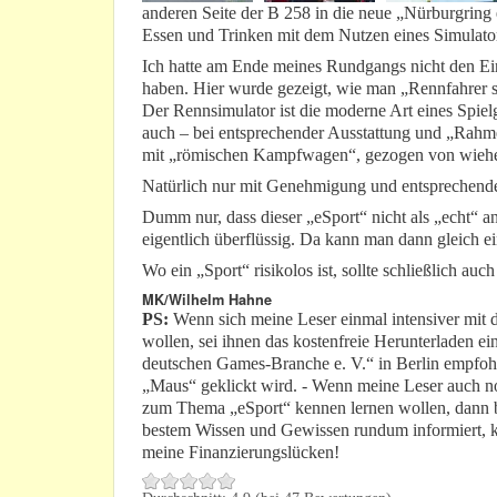
anderen Seite der B 258 in die neue „Nürburgrin
Essen und Trinken mit dem Nutzen eines Simulator
Ich hatte am Ende meines Rundgangs nicht den Ein
haben. Hier wurde gezeigt, wie man „Rennfahrer sp
Der Rennsimulator ist die moderne Art eines Spiel
auch – bei entsprechender Ausstattung und „Rahm
mit „römischen Kampfwagen“, gezogen von wiehe
Natürlich nur mit Genehmigung und entsprechen
Dumm nur, dass dieser „eSport“ nicht als „echt“ an
eigentlich überflüssig. Da kann man dann gleich
Wo ein „Sport“ risikolos ist, sollte schließlich auc
MK/Wilhelm Hahne
PS:
Wenn sich meine Leser einmal intensiver mit 
wollen, sei ihnen das kostenfreie Herunterladen e
deutschen Games-Branche e. V.“ in Berlin empfoh
„Maus“ geklickt wird. - Wenn meine Leser auch 
zum Thema „eSport“ kennen lernen wollen, dann 
bestem Wissen und Gewissen rundum informiert, k
meine Finanzierungslücken!