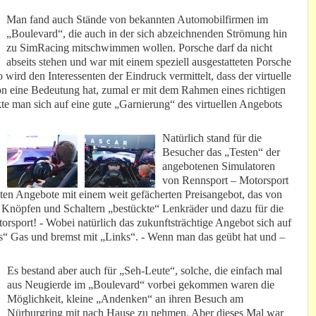
Man fand auch Stände von bekannten Automobilfirmen im
„Boulevard“, die auch in der sich abzeichnenden Strömung hin
zu SimRacing mitschwimmen wollen. Porsche darf da nicht
abseits stehen und war mit einem speziell ausgestatteten Porsche
wird den Interessenten der Eindruck vermittelt, dass der virtuelle
n eine Bedeutung hat, zumal er mit dem Rahmen eines richtigen
e man sich auf eine gute „Garnierung“ des virtuellen Angebots
Natürlich stand für die
Besucher das „Testen“ der
angebotenen Simulatoren
von Rennsport – Motorsport
sten Angebote mit einem weit gefächerten Preisangebot, das von
t Knöpfen und Schaltern „bestückte“ Lenkräder und dazu für die
orsport! - Wobei natürlich das zukunftsträchtige Angebot sich auf
s“ Gas und bremst mit „Links“. - Wenn man das geübt hat und –
Es bestand aber auch für „Seh-Leute“, solche, die einfach mal
aus Neugierde im „Boulevard“ vorbei gekommen waren die
Möglichkeit, kleine „Andenken“ an ihren Besuch am
Nürburgring mit nach Hause zu nehmen. Aber dieses Mal war