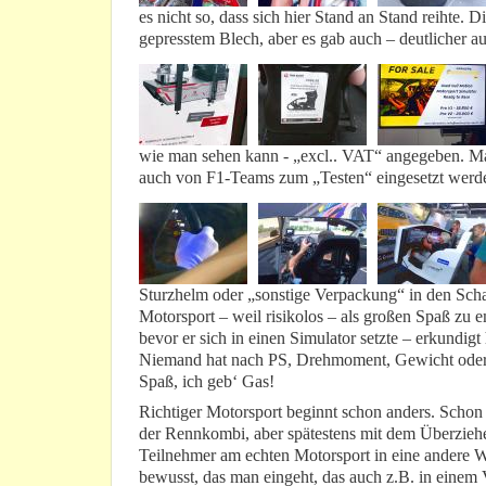
es nicht so, dass sich hier Stand an Stand reihte.
gepresstem Blech, aber es gab auch – deutlicher 
wie man sehen kann - „excl.. VAT“ angegeben. Man 
auch von F1-Teams zum „Testen“ eingesetzt werd
Sturzhelm oder „sonstige Verpackung“ in den Schal
Motorsport – weil risikolos – als großen Spaß zu 
bevor er sich in einen Simulator setzte – erkundi
Niemand hat nach PS, Drehmoment, Gewicht oder ga
Spaß, ich geb‘ Gas!
Richtiger Motorsport beginnt schon anders. Scho
der Rennkombi, aber spätestens mit dem Überziehe
Teilnehmer am echten Motorsport in eine andere W
bewusst, das man eingeht, das auch z.B. in einem 