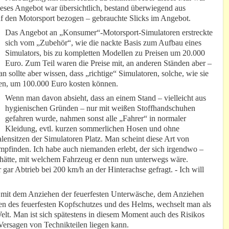
 Dieses Angebot war übersichtlich, bestand überwiegend aus
auf den Motorsport bezogen – gebrauchte Slicks im Angebot.
Das Angebot an „Konsumer“-Motorsport-Simulatoren erstreckte
sich vom „Zubehör“, wie die nackte Basis zum Aufbau eines
Simulators, bis zu kompletten Modellen zu Preisen um 20.000
Euro. Zum Teil waren die Preise mit, an anderen Ständen aber –
sollte aber wissen, dass „richtige“ Simulatoren, solche, wie sie
en, um 100.000 Euro kosten können.
Wenn man davon absieht, dass an einem Stand – vielleicht aus
hygienischen Gründen – nur mit weißen Stoffhandschuhen
gefahren wurde, nahmen sonst alle „Fahrer“ in normaler
Kleidung, evtl. kurzen sommerlichen Hosen und ohne
ensitzen der Simulatoren Platz. Man scheint diese Art von
empfinden. Ich habe auch niemanden erlebt, der sich irgendwo –
gt hätte, mit welchem Fahrzeug er denn nun unterwegs wäre.
r Abtrieb bei 200 km/h an der Hinterachse gefragt. - Ich will
n mit dem Anziehen der feuerfesten Unterwäsche, dem Anziehen
n des feuerfesten Kopfschutzes und des Helms, wechselt man als
elt. Man ist sich spätestens in diesem Moment auch des Risikos
Versagen von Technikteilen liegen kann.