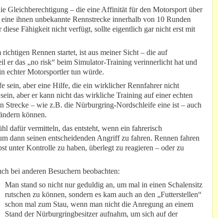
e Gleichberechtigung – die eine Affinität für den Motorsport über
 eine ihnen unbekannte Rennstrecke innerhalb von 10 Runden
iese Fähigkeit nicht verfügt, sollte eigentlich gar nicht erst mit
ichtigen Rennen startet, ist aus meiner Sicht – die auf
 er das „no risk“ beim Simulator-Training verinnerlicht hat und
ein echter Motorsportler tun würde.
 sein, aber eine Hilfe, die ein wirklicher Rennfahrer nicht
sein, aber er kann nicht das wirkliche Training auf einer echten
n Strecke – wie z.B. die Nürburgring-Nordschleife eine ist – auch
 ändern können.
 dafür vermitteln, das entsteht, wenn ein fahrerisch
 um dann seinen entscheidenden Angriff zu fahren. Rennen fahren
bst unter Kontrolle zu haben, überlegt zu reagieren – oder zu
uch bei anderen Besuchern beobachten:
Man stand so nicht nur geduldig an, um mal in einen Schalensitz
rutschen zu können, sondern es kam auch an den „Futterstellen“
schon mal zum Stau, wenn man nicht die Anregung an einem
Stand der Nürburgringbesitzer aufnahm, um sich auf der