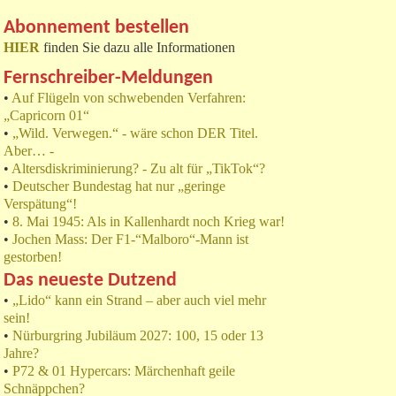
Abonnement bestellen
HIER
finden Sie dazu alle Informationen
Fernschreiber-Meldungen
•
Auf Flügeln von schwebenden Verfahren:
„Capricorn 01“
•
„Wild. Verwegen.“ - wäre schon DER Titel.
Aber… -
•
Altersdiskriminierung? - Zu alt für „TikTok“?
•
Deutscher Bundestag hat nur „geringe
Verspätung“!
•
8. Mai 1945: Als in Kallenhardt noch Krieg war!
•
Jochen Mass: Der F1-“Malboro“-Mann ist
gestorben!
Das neueste Dutzend
•
„Lido“ kann ein Strand – aber auch viel mehr
sein!
•
Nürburgring Jubiläum 2027: 100, 15 oder 13
Jahre?
•
P72 & 01 Hypercars: Märchenhaft geile
Schnäppchen?