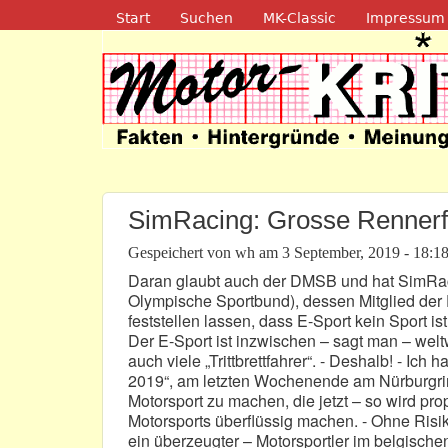
Navigation
Start
Suchen
MK-Classic
Impressum
Motor-Kritik.d
SimRacing: Grosse Rennerf
Gespeichert von
wh
am
3 September, 2019 - 18:1
Daran glaubt auch der DMSB und hat SimRac
Olympische Sportbund), dessen Mitglied der 
feststellen lassen, dass E-Sport kein Sport 
Der E-Sport ist inzwischen – sagt man – welt
auch viele „Trittbrettfahrer“. - Deshalb! -
2019“, am letzten Wochenende am Nürburgring 
Motorsport zu machen, die jetzt – so wird pro
Motorsports überflüssig machen. - Ohne Ris
ein überzeugter – Motorsportler im belgisch