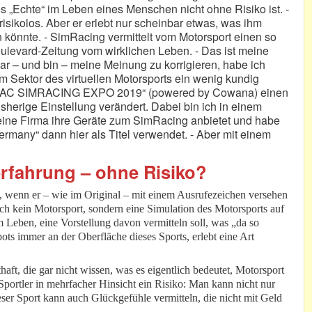
les „Echte“ im Leben eines Menschen nicht ohne Risiko ist. -
t risikolos. Aber er erlebt nur scheinbar etwas, was ihm
könnte. - SimRacing vermittelt vom Motorsport einen so
oulevard-Zeitung vom wirklichen Leben. - Das ist meine
ar – und bin – meine Meinung zu korrigieren, habe ich
Sektor des virtuellen Motorsports ein wenig kundig
„ADAC SIMRACING EXPO 2019“ (powered by Cowana) einen
sherige Einstellung verändert. Dabei bin ich in einem
eine Firma ihre Geräte zum SimRacing anbietet und habe
rmany“ dann hier als Titel verwendet. - Aber mit einem
rfahrung – ohne Risiko?
ch, wenn er – wie im Original – mit einem Ausrufezeichen versehen
uch kein Motorsport, sondern eine Simulation des Motorsports auf
m Leben, eine Vorstellung davon vermitteln soll, was „da so
ots immer an der Oberfläche dieses Sports, erlebt eine Art
haft, die gar nicht wissen, was es eigentlich bedeutet, Motorsport
 Sportler in mehrfacher Hinsicht ein Risiko: Man kann nicht nur
eser Sport kann auch Glückgefühle vermitteln, die nicht mit Geld