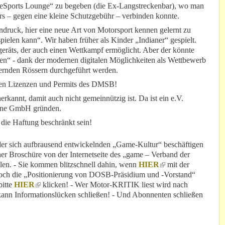
g eSports Lounge“ zu begeben (die Ex-Langstreckenbar), wo man
s – gegen eine kleine Schutzgebühr – verbinden konnte.
druck, hier eine neue Art von Motorsport kennen gelernt zu
ielen kann“. Wir haben früher als Kinder „Indianer“ gespielt.
geräts, der auch einen Wettkampf ermöglicht. Aber der könnte
en“ - dank der modernen digitalen Möglichkeiten als Wettbewerb
rnden Rössern durchgeführt werden.
den Lizenzen und Permits des DMSB!
erkannt, damit auch nicht gemeinnützig ist. Da ist ein e.V.
 eine GmbH gründen.
h die Haftung beschränkt sein!
der sich aufbrausend entwickelnden „Game-Kultur“ beschäftigen
iner Broschüre von der Internetseite des „game – Verband der
len. - Sie kommen blitzschnell dahin, wenn
HIER
(link is external)
mit der
noch die „Positionierung von DOSB-Präsidium und -Vorstand“
bitte
HIER
(link is external)
klicken! - Wer Motor-KRITIK liest wird nach
ann Informationslücken schließen! - Und Abonnenten schließen