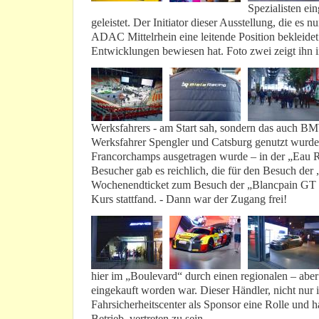
Spezialisten ei
geleistet. Der Initiator dieser Ausstellung, die es 
ADAC Mittelrhein eine leitende Position bekleide
Entwicklungen bewiesen hat. Foto zwei zeigt ihn i
Werksfahrers - am Start sah, sondern das auch B
Werksfahrer Spengler und Catsburg genutzt wurde, 
Francorchamps ausgetragen wurde – in der „Eau Rou
Besucher gab es reichlich, die für den Besuch der 
Wochenendticket zum Besuch der „Blancpain GT S
Kurs stattfand. - Dann war der Zugang frei!
hier im „Boulevard“ durch einen regionalen – abe
eingekauft worden war. Dieser Händler, nicht nu
Fahrsicherheitscenter als Sponsor eine Rolle und 
Betrieb vertreten zu sein.