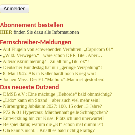
Abonnement bestellen
HIER
finden Sie dazu alle Informationen
Fernschreiber-Meldungen
•
Auf Flügeln von schwebenden Verfahren: „Capricorn 01“
•
„Wild. Verwegen.“ - wäre schon DER Titel. Aber… -
•
Altersdiskriminierung? - Zu alt für „TikTok“?
•
Deutscher Bundestag hat nur „geringe Verspätung“!
•
8. Mai 1945: Als in Kallenhardt noch Krieg war!
•
Jochen Mass: Der F1-“Malboro“-Mann ist gestorben!
Das neueste Dutzend
•
DMSB e.V.: Eine mächtige „Behörde“ bald ohnmächtig?
•
„Lido“ kann ein Strand – aber auch viel mehr sein!
•
Nürburgring Jubiläum 2027: 100, 15 oder 13 Jahre?
•
P72 & 01 Hypercars: Märchenhaft geile Schnäppchen?
•
Entwicklung hin zur Krise: Plötzlich und unerwartet?
•
Beispiel dafür, warum die „KI“ schon mal dumm ist!
•
Ola kann’s nicht! - Knallt es bald richtig kräftig?