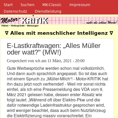
Navigation
Direkt zum Inhalt
Start
Suchen
MK-Classic
Impressum
Datenschutz
Dienstleistung
Motor-Kritik.de
∇ Alles mit menschlicher Intelligenz ∇
E-Lastkraftwagen: „Alles Müller
oder watt?" (MW!)
Gespeichert von
wh
am
11 März, 2021 - 20:00
Gute Werbesprüche werden schon mal volkstümlich.
Und dann auch sprachlich angepasst. So ist das auch
mit einem Spruch zu „Müller-Milch“! - Motor-KRITIK hat
ihn dazu jetzt noch verfremdet! - Weil mir sonst nichts
einfiel, als ich eine Pressemeldung des VDA vom 9.
März 2021 gelesen habe, dessen erster Absatz wie
folgt lautet: „Während oft über Elektro-Pkw und die
dafür notwendige Ladeinfrastruktur gesprochen wird,
wird weniger beachtet, dass auch beim Nutzfahrzeug
die Elektrifizierung massiv voranschreitet. Ein