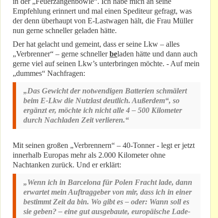
in der „Feuerzangenbowle“. Ich habe mich an seine
Empfehlung erinnert und mal einen Spediteur gefragt, was
der denn überhaupt von E-Lastwagen hält, die Frau Müller
nun gerne schneller geladen hätte.
Der hat gelacht und gemeint, dass er seine Lkw – alles
„Verbrenner“ – gerne schneller
be
laden hätte und dann auch
gerne viel auf seinen Lkw’s unterbringen möchte. - Auf mein
„dummes“ Nachfragen:
„Das Gewicht der notwendigen Batterien schmälert
beim E-Lkw die Nutzlast deutlich. Außerdem“, so
ergänzt er, möchte ich nicht alle 4 – 500 Kilometer
durch Nachladen Zeit verlieren.“
Mit seinen großen „Verbrennern“ – 40-Tonner - legt er jetzt
innerhalb Europas mehr als 2.000 Kilometer ohne
Nachtanken zurück. Und er erklärt:
„Wenn ich in Barcelona für Polen Fracht lade, dann
erwartet mein Auftraggeber von mir, dass ich in einer
bestimmt Zeit da bin. Wo gibt es – oder: Wann soll es
sie geben? – eine gut ausgebaute, europäische Lade-