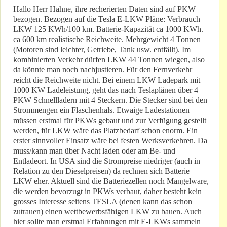
Hallo Herr Hahne, ihre recherierten Daten sind auf PKW
bezogen. Bezogen auf die Tesla E-LKW Pläne: Verbrauch
LKW 125 KWh/100 km. Batterie-Kapazität ca 1000 KWh.
ca 600 km realistische Reichweite. Mehrgewicht 4 Tonnen
(Motoren sind leichter, Getriebe, Tank usw. entfällt). Im
kombinierten Verkehr dürfen LKW 44 Tonnen wiegen, also
da könnte man noch nachjustieren. Für den Fernverkehr
reicht die Reichweite nicht. Bei einem LKW Ladepark mit
1000 KW Ladeleistung, geht das nach Teslaplänen über 4
PKW Schnellladern mit 4 Steckern. Die Stecker sind bei den
Strommengen ein Flaschenhals. Etwaige Ladestationen
müssen erstmal für PKWs gebaut und zur Verfügung gestellt
werden, für LKW wäre das Platzbedarf schon enorm. Ein
erster sinnvoller Einsatz wäre bei festen Werksverkehren. Da
muss/kann man über Nacht laden oder am Be- und
Entladeort. In USA sind die Strompreise niedriger (auch in
Relation zu den Dieselpreisen) da rechnen sich Batterie
LKW eher. Aktuell sind die Batteriezellen noch Mangelware,
die werden bevorzugt in PKWs verbaut, daher besteht kein
grosses Interesse seitens TESLA (denen kann das schon
zutrauen) einen wettbewerbsfähigen LKW zu bauen. Auch
hier sollte man erstmal Erfahrungen mit E-LKWs sammeln