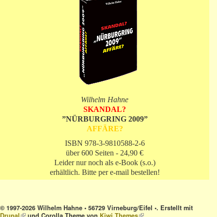
Wilhelm Hahne
SKANDAL?
”NÜRBURGRING 2009”
AFFÄRE?
ISBN 978-3-9810588-2-6
über 600 Seiten - 24,90 €
Leider nur noch als e-Book (s.o.)
erhältlich. Bitte per e-mail bestellen!
© 1997-2026 Wilhelm Hahne • 56729 Virneburg/Eifel •. Erstellt mit
Drupal
(link is external)
und Corolla Theme von
Kiwi Themes
(link is external)