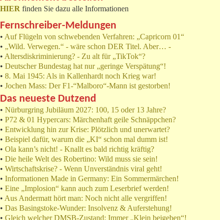
HIER
finden Sie dazu alle Informationen
Fernschreiber-Meldungen
•
Auf Flügeln von schwebenden Verfahren: „Capricorn 01“
•
„Wild. Verwegen.“ - wäre schon DER Titel. Aber… -
•
Altersdiskriminierung? - Zu alt für „TikTok“?
•
Deutscher Bundestag hat nur „geringe Verspätung“!
•
8. Mai 1945: Als in Kallenhardt noch Krieg war!
•
Jochen Mass: Der F1-“Malboro“-Mann ist gestorben!
Das neueste Dutzend
•
Nürburgring Jubiläum 2027: 100, 15 oder 13 Jahre?
•
P72 & 01 Hypercars: Märchenhaft geile Schnäppchen?
•
Entwicklung hin zur Krise: Plötzlich und unerwartet?
•
Beispiel dafür, warum die „KI“ schon mal dumm ist!
•
Ola kann’s nicht! - Knallt es bald richtig kräftig?
•
Die heile Welt des Robertino: Wild muss sie sein!
•
Wirtschaftskrise? - Wenn Unverständnis viral geht!
•
Informationen Made in Germany: Ein Sommermärchen!
•
Eine „Implosion“ kann auch zum Leserbrief werden!
•
Aus Andermatt hört man: Noch nicht alle vergriffen!
•
Das Basingstoke-Wunder: Insolvenz & Auferstehung!
•
Gleich welcher DMSB-Zustand: Immer „Klein beigeben“!