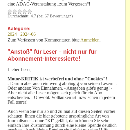
eine ADAC-Veranstaltung „zum Vergessen“!
Durchschnitt:
4.7
(bei
67
Bewertungen)
Kategorie:
2024
2024-06
Zum Verfassen von Kommentaren bitte
Anmelden
.
"Anstoß" für Leser – nicht nur für
Abonnement-Interessierte!
Lieber Leser,
Motor-KRITIK
ist werbefrei und ohne "Cookies"!
-
Darum aber auch ein wenig abhängig von seinen Lesern. -
Oder anders: Von Einnahmen. - Ausgaben gibt's genug! -
Aber nicht alle Leser mögen sich gleich für ein Abo
entscheiden. - Obwohl: Volltanken ist inzwischen in jedem
Fall teurer!
Auch wenn Sie nur ab und zu mal auf diesen Seiten vorbei
schauen, Ihnen die hier gebotene ursprüngliche Art von
Journalismus - ohne "KI" gefällt, dann können Sie sehr
einfach Ihre Zustimmung durch eine kleine Spende deutlich
machen - Auch kleine Beträge sind nicht nur eine Hilfe,