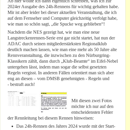
Ab hier wollte ich dann eigentlich schreiben, was ich zur
2024er Ausgabe des 24h-Rennens für wichtig gehalten habe.
Mir ist aber leider bei dieser aktuellen Veranstaltung, die ich
auf dem Fernseher und Computer gleichzeitig verfolgt habe,
wie man so schön sagt, „die Spucke weg geblieben“!
Nachdem die NES gezeigt hat, wie man eine neue
Langstreckenrennen-Serie erst gar nicht startet, hat nun der
ADAC durch seinen mitgliederstärksten Regionalklub
deutlich machen lassen, wie man eine mehr als 50 Jahre alte
Rennveranstaltung, die inzwischen zu den Nürburgring-
Klassikern zählt, dann durch „Klub-Beamte“ im Eifel-Nebel
untergehen lässt, indem man sogar die selbst gesetzten
Regeln vergisst. In anderen Fällen orientiert man sich aber
eng an diesen – vom DMSB genehmigten - Regeln und
- bestraft auch!
Mit diesen zwei Fotos
möchte ich nur auf den
entscheidensten Fehler
der Rennleitung bei diesem Rennen hinweisen:
Das 24h-Rennen des Jahres 2024 wurde mit der Start-