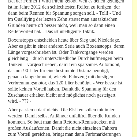
Bei der Formel 1 wird Pirelli gelobt, weil es denen gelungen
ist im Jahre 2012 den schlechtesten Reifen zu fertigen, der
dann beim Rennen für Spannung sorgen soll. - Toll! - Und
im Qualifying der letzten Zehn startet man aus taktischen
Gründen heute oft besser nicht, weil man so dann einen
Reifenvorteil hat. - Das ist intelligente Taktik.
Boxenstopps entscheiden heute über Sieg und Niederlage.
Aber es gibt in einer anderen Serie auch Boxenstopps, deren
Länge vorgeschrieben ist. Oder Tankvorgänge werden
gleichlang – durch unterschiedliche Durchlaufmengen beim
Tanken – vorgeschrieben, damit ein sparsames Automobil,
das nur 90 Liter für eine bestimmte Distanz benötigt,
genauso lange braucht, wie ein Fahrzeug mit durstigem
Verbrennungsmotor, das 120 Liter benötigt. - Wer besser ist,
sollte keinen Vorteil haben. Damit die Spannung für den
Zuschauer erhalten bleibt und möglichst noch gesteigert
wird. - ??? -
Aber passieren darf nichts. Die Risiken sollen minimiert
werden. Damit selbst Anfänger unfallfrei über die Runden
kommen. So baut man dann Retorten-Rennstrecken mit
großen Auslaufzonen. Damit die nicht einzelnen Fahrern
zum Vorteil gereichen, bringt man dann Farbmarkierungen