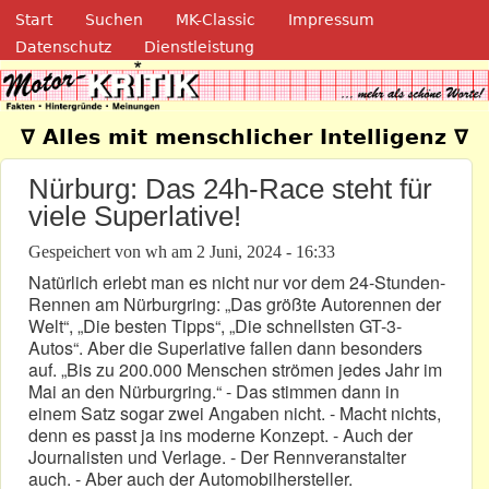
Navigation
Direkt zum Inhalt
Start
Suchen
MK-Classic
Impressum
Datenschutz
Dienstleistung
Motor-Kritik.de
∇ Alles mit menschlicher Intelligenz ∇
Nürburg: Das 24h-Race steht für
viele Superlative!
Gespeichert von
wh
am
2 Juni, 2024 - 16:33
Natürlich erlebt man es nicht nur vor dem 24-Stunden-
Rennen am Nürburgring: „Das größte Autorennen der
Welt“, „Die besten Tipps“, „Die schnellsten GT-3-
Autos“. Aber die Superlative fallen dann besonders
auf. „Bis zu 200.000 Menschen strömen jedes Jahr im
Mai an den Nürburgring.“ - Das stimmen dann in
einem Satz sogar zwei Angaben nicht. - Macht nichts,
denn es passt ja ins moderne Konzept. - Auch der
Journalisten und Verlage. - Der Rennveranstalter
auch. - Aber auch der Automobilhersteller.