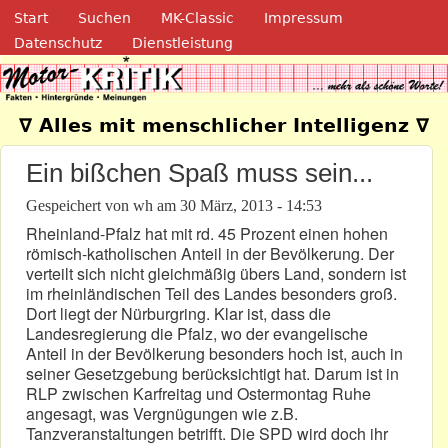
Navigation
Direkt zum Inhalt
Start
Suchen
MK-Classic
Impressum
Datenschutz
Dienstleistung
Motor-Kritik.de
∇ Alles mit menschlicher Intelligenz ∇
Ein bißchen Spaß muss sein...
Gespeichert von
wh
am
30 März, 2013 - 14:53
Rheinland-Pfalz hat mit rd. 45 Prozent einen hohen
römisch-katholischen Anteil in der Bevölkerung. Der
verteilt sich nicht gleichmäßig übers Land, sondern ist
im rheinländischen Teil des Landes besonders groß.
Dort liegt der Nürburgring. Klar ist, dass die
Landesregierung die Pfalz, wo der evangelische
Anteil in der Bevölkerung besonders hoch ist, auch in
seiner Gesetzgebung berücksichtigt hat. Darum ist in
RLP zwischen Karfreitag und Ostermontag Ruhe
angesagt, was Vergnügungen wie z.B.
Tanzveranstaltungen betrifft. Die SPD wird doch ihr