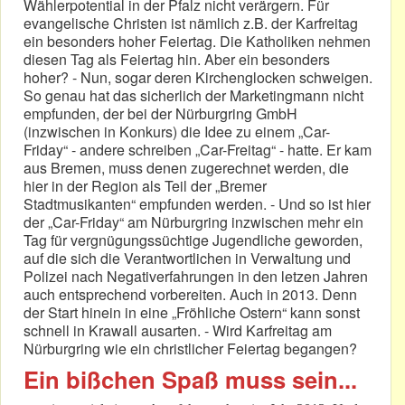
Wählerpotential in der Pfalz nicht verärgern. Für
evangelische Christen ist nämlich z.B. der Karfreitag
ein besonders hoher Feiertag. Die Katholiken nehmen
diesen Tag als Feiertag hin. Aber ein besonders
hoher? - Nun, sogar deren Kirchenglocken schweigen.
So genau hat das sicherlich der Marketingmann nicht
empfunden, der bei der Nürburgring GmbH
(inzwischen in Konkurs) die Idee zu einem „Car-
Friday“ - andere schreiben „Car-Freitag“ - hatte. Er kam
aus Bremen, muss denen zugerechnet werden, die
hier in der Region als Teil der „Bremer
Stadtmusikanten“ empfunden werden. - Und so ist hier
der „Car-Friday“ am Nürburgring inzwischen mehr ein
Tag für vergnügungssüchtige Jugendliche geworden,
auf die sich die Verantwortlichen in Verwaltung und
Polizei nach Negativerfahrungen in den letzen Jahren
auch entsprechend vorbereiten. Auch in 2013. Denn
der Start hinein in eine „Fröhliche Ostern“ kann sonst
schnell in Krawall ausarten. - Wird Karfreitag am
Nürburgring wie ein christlicher Feiertag begangen?
Ein bißchen Spaß muss sein...