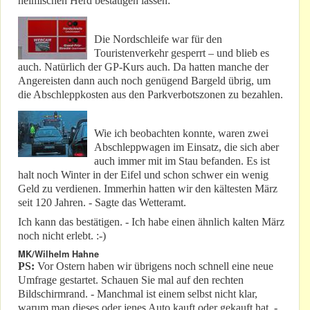
heimischen Herd bestätigen lassen:
Die Nordschleife war für den
Touristenverkehr gesperrt – und blieb es
auch. Natürlich der GP-Kurs auch. Da hatten manche der
Angereisten dann auch noch genügend Bargeld übrig, um
die Abschleppkosten aus den Parkverbotszonen zu bezahlen.
Wie ich beobachten konnte, waren zwei
Abschleppwagen im Einsatz, die sich aber
auch immer mit im Stau befanden. Es ist
halt noch Winter in der Eifel und schon schwer ein wenig
Geld zu verdienen. Immerhin hatten wir den kältesten März
seit 120 Jahren. - Sagte das Wetteramt.
Ich kann das bestätigen. - Ich habe einen ähnlich kalten März
noch nicht erlebt. :-)
MK/Wilhelm Hahne
PS:
Vor Ostern haben wir übrigens noch schnell eine neue
Umfrage gestartet. Schauen Sie mal auf den rechten
Bildschirmrand. - Manchmal ist einem selbst nicht klar,
warum man dieses oder jenes Auto kauft oder gekauft hat. -