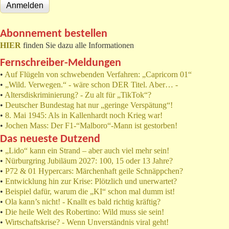
Abonnement bestellen
HIER
finden Sie dazu alle Informationen
Fernschreiber-Meldungen
•
Auf Flügeln von schwebenden Verfahren: „Capricorn 01“
•
„Wild. Verwegen.“ - wäre schon DER Titel. Aber… -
•
Altersdiskriminierung? - Zu alt für „TikTok“?
•
Deutscher Bundestag hat nur „geringe Verspätung“!
•
8. Mai 1945: Als in Kallenhardt noch Krieg war!
•
Jochen Mass: Der F1-“Malboro“-Mann ist gestorben!
Das neueste Dutzend
•
„Lido“ kann ein Strand – aber auch viel mehr sein!
•
Nürburgring Jubiläum 2027: 100, 15 oder 13 Jahre?
•
P72 & 01 Hypercars: Märchenhaft geile Schnäppchen?
•
Entwicklung hin zur Krise: Plötzlich und unerwartet?
•
Beispiel dafür, warum die „KI“ schon mal dumm ist!
•
Ola kann’s nicht! - Knallt es bald richtig kräftig?
•
Die heile Welt des Robertino: Wild muss sie sein!
•
Wirtschaftskrise? - Wenn Unverständnis viral geht!