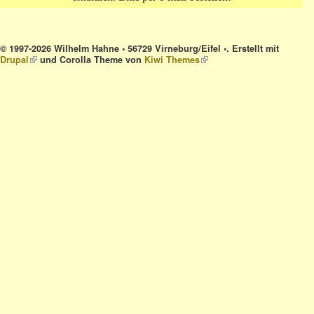
© 1997-2026 Wilhelm Hahne • 56729 Virneburg/Eifel •. Erstellt mit
Drupal
(link is external)
und Corolla Theme von
Kiwi Themes
(link is external)