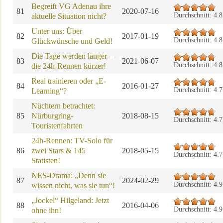
Begreift VG Adenau ihre
81
2020-07-16
Durchschnitt:
4.8
aktuelle Situation nicht?
Unter uns: Über
82
2017-01-19
Durchschnitt:
4.8
Glückwünsche und Geld!
Die Tage werden länger –
83
2021-06-07
Durchschnitt:
4.8
die 24h-Rennen kürzer!
Real trainieren oder „E-
84
2016-01-27
Durchschnitt:
4.7
Learning“?
Nüchtern betrachtet:
85
Nürburgring-
2018-08-15
Durchschnitt:
4.7
Touristenfahrten
24h-Rennen: TV-Solo für
86
zwei Stars & 145
2018-05-15
Durchschnitt:
4.7
Statisten!
NES-Drama: „Denn sie
87
2024-02-29
Durchschnitt:
4.9
wissen nicht, was sie tun“!
„Jockel“ Hilgeland: Jetzt
88
2016-04-06
Durchschnitt:
4.9
ohne ihn!