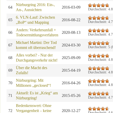
Nürburgring 2016: Ein-,
64
2016-03-09
Durchschnitt:
4.8
An-, Aussichten
6. VLN-Lauf: Zwischen
65
2016-08-22
Durchschnitt:
4.7
„BoP“ und Mapping
Anders: Verkehrsunfall +
66
2020-08-13
Durchschnitt:
4.7
Todesermittlungsverfahren
Michael Martini: Der Tod
67
2024-03-30
Durchschnitt:
5
(
kommt oft überraschend!
Alles vorbei? - Nur der
68
2025-09-09
Durchschnitt:
4.8
Durchgangsverkehr nicht!
Über die Macht des
69
2015-04-19
Durchschnitt:
4.8
Zufalls!
Nürburgring: Mit
70
2016-04-26
Durchschnitt:
4.8
Millionen „geclosed“!
Aktuell: Es ist „Krieg“ am
71
2015-05-26
Durchschnitt:
4.7
Nürburgring!
Bedenkenswert: Ohne
72
Vergangenheit – keine
2020-12-27
Durchschnitt:
4.6