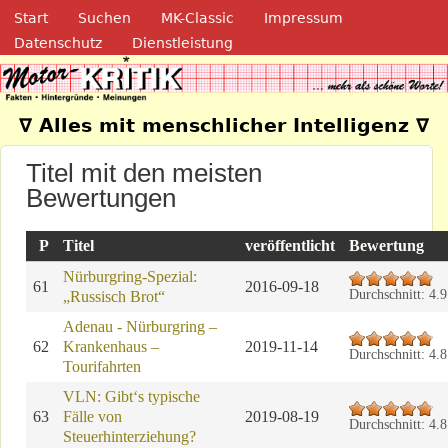
Navigation
Direkt zum Inhalt
Start
Suchen
MK-Classic
Impressum
Datenschutz
Dienstleistung
Motor-Kritik.de
∇ Alles mit menschlicher Intelligenz ∇
Titel mit den meisten
Bewertungen
P
Titel
veröffentlicht
Bewertung
Nürburgring-Spezial:
61
2016-09-18
Durchschnitt:
4.9
„Russisch Brot“
Adenau - Nürburgring –
62
Krankenhaus –
2019-11-14
Durchschnitt:
4.8
Tourifahrten
VLN: Gibt‘s typische
63
Fälle von
2019-08-19
Durchschnitt:
4.8
Steuerhinterziehung?