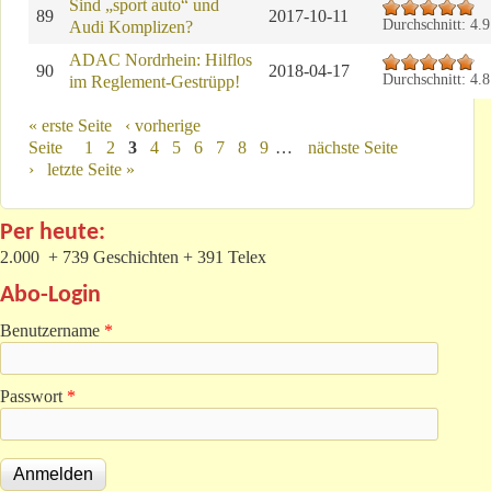
Sind „sport auto“ und
89
2017-10-11
Durchschnitt:
4.9
Audi Komplizen?
ADAC Nordrhein: Hilflos
90
2018-04-17
Durchschnitt:
4.8
im Reglement-Gestrüpp!
Seiten
« erste Seite
‹ vorherige
Seite
1
2
3
4
5
6
7
8
9
…
nächste Seite
›
letzte Seite »
Per heute:
2.000 + 739 Geschichten + 391 Telex
Abo-Login
Benutzername
*
Passwort
*