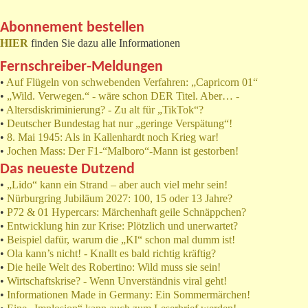
Abonnement bestellen
HIER
finden Sie dazu alle Informationen
Fernschreiber-Meldungen
•
Auf Flügeln von schwebenden Verfahren: „Capricorn 01“
•
„Wild. Verwegen.“ - wäre schon DER Titel. Aber… -
•
Altersdiskriminierung? - Zu alt für „TikTok“?
•
Deutscher Bundestag hat nur „geringe Verspätung“!
•
8. Mai 1945: Als in Kallenhardt noch Krieg war!
•
Jochen Mass: Der F1-“Malboro“-Mann ist gestorben!
Das neueste Dutzend
•
„Lido“ kann ein Strand – aber auch viel mehr sein!
•
Nürburgring Jubiläum 2027: 100, 15 oder 13 Jahre?
•
P72 & 01 Hypercars: Märchenhaft geile Schnäppchen?
•
Entwicklung hin zur Krise: Plötzlich und unerwartet?
•
Beispiel dafür, warum die „KI“ schon mal dumm ist!
•
Ola kann’s nicht! - Knallt es bald richtig kräftig?
•
Die heile Welt des Robertino: Wild muss sie sein!
•
Wirtschaftskrise? - Wenn Unverständnis viral geht!
•
Informationen Made in Germany: Ein Sommermärchen!