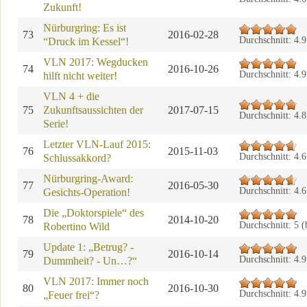
Zukunft!
Nürburgring: Es ist
73
2016-02-28
Durchschnitt:
4.9
“Druck im Kessel“!
VLN 2017: Wegducken
74
2016-10-26
Durchschnitt:
4.9
hilft nicht weiter!
VLN 4 + die
75
Zukunftsaussichten der
2017-07-15
Durchschnitt:
4.8
Serie!
Letzter VLN-Lauf 2015:
76
2015-11-03
Durchschnitt:
4.6
Schlussakkord?
Nürburgring-Award:
77
2016-05-30
Durchschnitt:
4.6
Gesichts-Operation!
Die „Doktorspiele“ des
78
2014-10-20
Durchschnitt:
5
(
Robertino Wild
Update 1: „Betrug? -
79
2016-10-14
Durchschnitt:
4.9
Dummheit? - Un…?“
VLN 2017: Immer noch
80
2016-10-30
Durchschnitt:
4.9
„Feuer frei“?