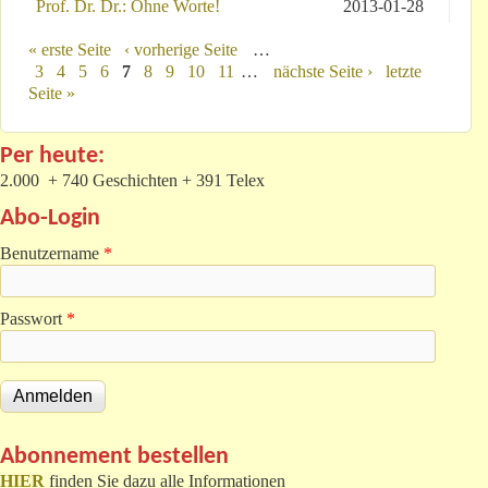
Prof. Dr. Dr.: Ohne Worte!
2013-01-28
Seiten
« erste Seite
‹ vorherige Seite
…
3
4
5
6
7
8
9
10
11
…
nächste Seite ›
letzte
Seite »
Per heute:
2.000 + 740 Geschichten + 391 Telex
Abo-Login
Benutzername
*
Passwort
*
Abonnement bestellen
HIER
finden Sie dazu alle Informationen