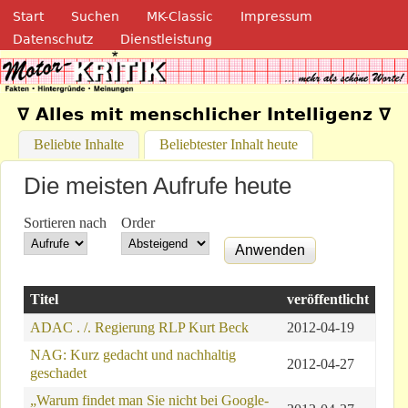
Navigation
Direkt zum Inhalt
Start
Suchen
MK-Classic
Impressum
Datenschutz
Dienstleistung
Motor-Kritik.de
∇ Alles mit menschlicher Intelligenz ∇
Beliebte Inhalte
Beliebtester Inhalt heute
(aktiver Reiter)
Die meisten Aufrufe heute
Sortieren nach
Order
Titel
veröffentlicht
ADAC . /. Regierung RLP Kurt Beck
2012-04-19
NAG: Kurz gedacht und nachhaltig
2012-04-27
geschadet
„Warum findet man Sie nicht bei Google-