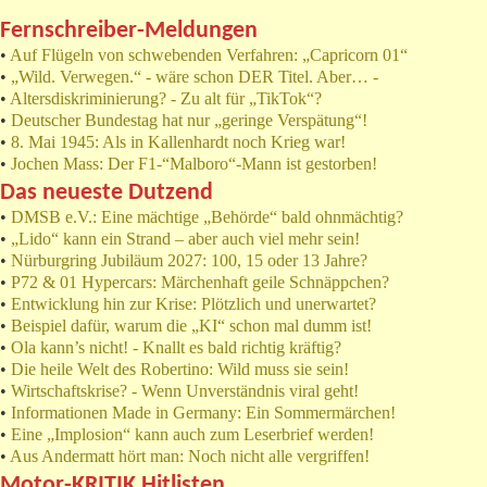
Fernschreiber-Meldungen
•
Auf Flügeln von schwebenden Verfahren: „Capricorn 01“
•
„Wild. Verwegen.“ - wäre schon DER Titel. Aber… -
•
Altersdiskriminierung? - Zu alt für „TikTok“?
•
Deutscher Bundestag hat nur „geringe Verspätung“!
•
8. Mai 1945: Als in Kallenhardt noch Krieg war!
•
Jochen Mass: Der F1-“Malboro“-Mann ist gestorben!
Das neueste Dutzend
•
DMSB e.V.: Eine mächtige „Behörde“ bald ohnmächtig?
•
„Lido“ kann ein Strand – aber auch viel mehr sein!
•
Nürburgring Jubiläum 2027: 100, 15 oder 13 Jahre?
•
P72 & 01 Hypercars: Märchenhaft geile Schnäppchen?
•
Entwicklung hin zur Krise: Plötzlich und unerwartet?
•
Beispiel dafür, warum die „KI“ schon mal dumm ist!
•
Ola kann’s nicht! - Knallt es bald richtig kräftig?
•
Die heile Welt des Robertino: Wild muss sie sein!
•
Wirtschaftskrise? - Wenn Unverständnis viral geht!
•
Informationen Made in Germany: Ein Sommermärchen!
•
Eine „Implosion“ kann auch zum Leserbrief werden!
•
Aus Andermatt hört man: Noch nicht alle vergriffen!
Motor-KRITIK Hitlisten