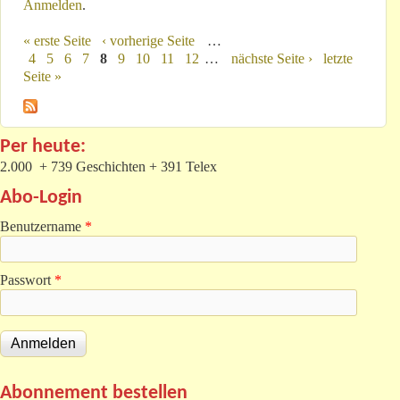
Anmelden
.
sonntags...“!
« erste Seite
‹ vorherige Seite
…
Seiten
4
5
6
7
8
9
10
11
12
…
nächste Seite ›
letzte
Seite »
Per heute:
2.000 + 739 Geschichten + 391 Telex
Abo-Login
Benutzername
*
Passwort
*
Abonnement bestellen