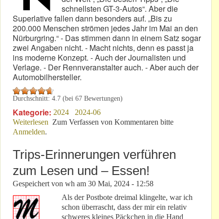
schnellsten GT-3-Autos“. Aber die
Superlative fallen dann besonders auf. „Bis zu
200.000 Menschen strömen jedes Jahr im Mai an den
Nürburgring.“ - Das stimmen dann in einem Satz sogar
zwei Angaben nicht. - Macht nichts, denn es passt ja
ins moderne Konzept. - Auch der Journalisten und
Verlage. - Der Rennveranstalter auch. - Aber auch der
Automobilhersteller.
Durchschnitt:
4.7
(bei
67
Bewertungen)
Kategorie:
2024
2024-06
Weiterlesen
über Nürburg: Das 24h-Race steht für viele
Zum Verfassen von Kommentaren bitte
Anmelden
.
Superlative!
Trips-Erinnerungen verführen
zum Lesen und – Essen!
Gespeichert von
wh
am
30 Mai, 2024 - 12:58
Als der Postbote dreimal klingelte, war ich
schon überrascht, dass der mir ein relativ
schweres kleines Päckchen in die Hand