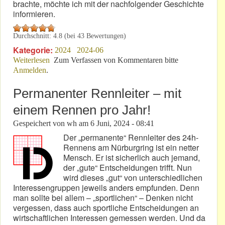
brachte, möchte ich mit der nachfolgender Geschichte
informieren.
Durchschnitt:
4.8
(bei
43
Bewertungen)
Kategorie:
2024
2024-06
Weiterlesen
über Nürburgring 24/25: Gestörtes Verkehrs-
Zum Verfassen von Kommentaren bitte
Anmelden
.
Spinnennetz?
Permanenter Rennleiter – mit
einem Rennen pro Jahr!
Gespeichert von
wh
am
6 Juni, 2024 - 08:41
Der „permanente“ Rennleiter des 24h-
Rennens am Nürburgring ist ein netter
Mensch. Er ist sicherlich auch jemand,
der „gute“ Entscheidungen trifft. Nun
wird dieses „gut“ von unterschiedlichen
Interessengruppen jeweils anders empfunden. Denn
man sollte bei allem – „sportlichen“ – Denken nicht
vergessen, dass auch sportliche Entscheidungen an
wirtschaftlichen Interessen gemessen werden. Und da