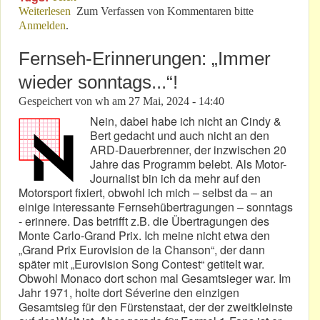
Weiterlesen
über Trips-Erinnerungen verführen zum Lesen und –
Zum Verfassen von Kommentaren bitte
Anmelden
.
Essen!
Fernseh-Erinnerungen: „Immer
wieder sonntags...“!
Gespeichert von
wh
am
27 Mai, 2024 - 14:40
Nein, dabei habe ich nicht an Cindy &
Bert gedacht und auch nicht an den
ARD-Dauerbrenner, der inzwischen 20
Jahre das Programm belebt. Als Motor-
Journalist bin ich da mehr auf den
Motorsport fixiert, obwohl ich mich – selbst da – an
einige interessante Fernsehübertragungen – sonntags
- erinnere. Das betrifft z.B. die Übertragungen des
Monte Carlo-Grand Prix. Ich meine nicht etwa den
„Grand Prix Eurovision de la Chanson“, der dann
später mit „Eurovision Song Contest“ getitelt war.
Obwohl Monaco dort schon mal Gesamtsieger war. Im
Jahr 1971, holte dort Séverine den einzigen
Gesamtsieg für den Fürstenstaat, der der zweitkleinste