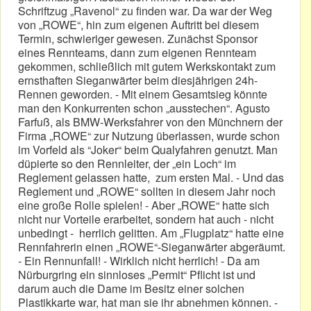
Schriftzug „Ravenol“ zu finden war. Da war der Weg
von „ROWE“, hin zum eigenen Auftritt bei diesem
Termin, schwieriger gewesen. Zunächst Sponsor
eines Rennteams, dann zum eigenen Rennteam
gekommen, schließlich mit gutem Werkskontakt zum
ernsthaften Sieganwärter beim diesjährigen 24h-
Rennen geworden. - Mit einem Gesamtsieg könnte
man den Konkurrenten schon „ausstechen“. Agusto
Farfuß, als BMW-Werksfahrer von den Münchnern der
Firma „ROWE“ zur Nutzung überlassen, wurde schon
im Vorfeld als “Joker“ beim Qualyfahren genutzt. Man
düpierte so den Rennleiter, der „ein Loch“ im
Reglement gelassen hatte, zum ersten Mal. - Und das
Reglement und „ROWE“ sollten in diesem Jahr noch
eine große Rolle spielen! - Aber „ROWE“ hatte sich
nicht nur Vorteile erarbeitet, sondern hat auch - nicht
unbedingt - herrlich gelitten. Am „Flugplatz“ hatte eine
Rennfahrerin einen „ROWE“-Sieganwärter abgeräumt.
- Ein Rennunfall! - Wirklich nicht herrlich! - Da am
Nürburgring ein sinnloses „Permit“ Pflicht ist und
darum auch die Dame im Besitz einer solchen
Plastikkarte war, hat man sie ihr abnehmen können. -