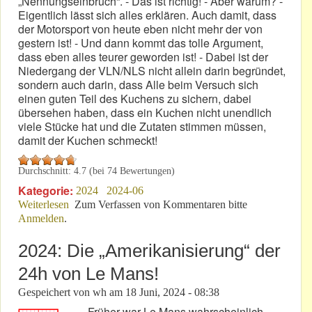
„Nennungseinbruch“. - Das ist richtig! - Aber warum? -
Eigentlich lässt sich alles erklären. Auch damit, dass
der Motorsport von heute eben nicht mehr der von
gestern ist! - Und dann kommt das tolle Argument,
dass eben alles teurer geworden ist! - Dabei ist der
Niedergang der VLN/NLS nicht allein darin begründet,
sondern auch darin, dass Alle beim Versuch sich
einen guten Teil des Kuchens zu sichern, dabei
übersehen haben, dass ein Kuchen nicht unendlich
viele Stücke hat und die Zutaten stimmen müssen,
damit der Kuchen schmeckt!
Durchschnitt:
4.7
(bei
74
Bewertungen)
Kategorie:
2024
2024-06
Weiterlesen
über NLS: Eine Breitensportserie hat keine Basis
Zum Verfassen von Kommentaren bitte
Anmelden
.
mehr!
2024: Die „Amerikanisierung“ der
24h von Le Mans!
Gespeichert von
wh
am
18 Juni, 2024 - 08:38
Früher war Le Mans wahrscheinlich