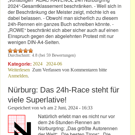
2024“-Gesamtklassement beschränken. - Weil sich in
der Beschränkung der Meister zeigt, möchte ich es
dabei belassen. - Obwohl man sicherlich zu diesem
24h-Rennen ein ganzes Buch schreiben könnte. -
„ROWE“ beschränkt sich aber sicher auch auf einen
Einspruch gegen den abgelehnten Protest mit nur
wenigen DIN-A4-Seiten.
Durchschnitt:
4.8
(bei
59
Bewertungen)
Kategorie:
2024
2024-06
Weiterlesen
über 24h-Rennen: „ROWE“ findet das Ergebnis
Zum Verfassen von Kommentaren bitte
Anmelden
.
„reizend“!
Nürburg: Das 24h-Race steht für
viele Superlative!
Gespeichert von
wh
am
2 Juni, 2024 - 16:33
Natürlich erlebt man es nicht nur vor
dem 24-Stunden-Rennen am
Nürburgring: „Das größte Autorennen
der Welt“, „Die besten Tipps“, „Die