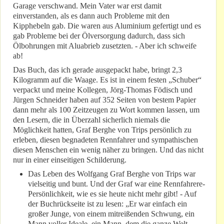
Garage verschwand. Mein Vater war erst damit
einverstanden, als es dann auch Probleme mit den
Kipphebeln gab. Die waren aus Aluminium gefertigt und es
gab Probleme bei der Ölversorgung dadurch, dass sich
Ölbohrungen mit Aluabrieb zusetzten. - Aber ich schweife
ab!
Das Buch, das ich gerade ausgepackt habe, bringt 2,3
Kilogramm auf die Waage. Es ist in einem festen „Schuber“
verpackt und meine Kollegen, Jörg-Thomas Födisch und
Jürgen Schneider haben auf 352 Seiten von bestem Papier
dann mehr als 100 Zeitzeugen zu Wort kommen lassen, um
den Lesern, die in Überzahl sicherlich niemals die
Möglichkeit hatten, Graf Berghe von Trips persönlich zu
erleben, diesen begnadeten Rennfahrer und sympathischen
diesen Menschen ein wenig näher zu bringen. Und das nicht
nur in einer einseitigen Schilderung.
Das Leben des Wolfgang Graf Berghe von Trips war
vielseitig und bunt. Und der Graf war eine Rennfahrere-
Persönlichkeit, wie es sie heute nicht mehr gibt! - Auf
der Buchrückseite ist zu lesen: „Er war einfach ein
großer Junge, von einem mitreißenden Schwung, ein
Mann voller Ideale, ein Mann, dem die ganze Welt