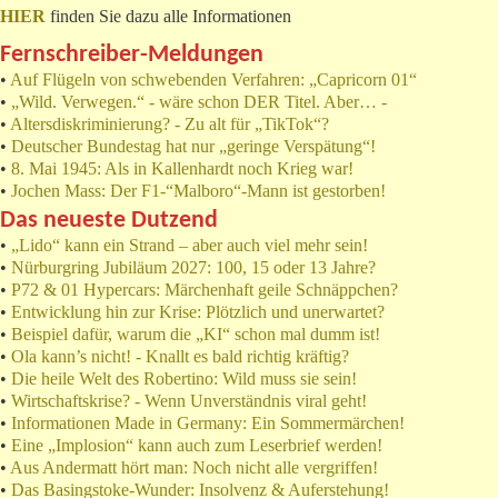
HIER
finden Sie dazu alle Informationen
Fernschreiber-Meldungen
•
Auf Flügeln von schwebenden Verfahren: „Capricorn 01“
•
„Wild. Verwegen.“ - wäre schon DER Titel. Aber… -
•
Altersdiskriminierung? - Zu alt für „TikTok“?
•
Deutscher Bundestag hat nur „geringe Verspätung“!
•
8. Mai 1945: Als in Kallenhardt noch Krieg war!
•
Jochen Mass: Der F1-“Malboro“-Mann ist gestorben!
Das neueste Dutzend
•
„Lido“ kann ein Strand – aber auch viel mehr sein!
•
Nürburgring Jubiläum 2027: 100, 15 oder 13 Jahre?
•
P72 & 01 Hypercars: Märchenhaft geile Schnäppchen?
•
Entwicklung hin zur Krise: Plötzlich und unerwartet?
•
Beispiel dafür, warum die „KI“ schon mal dumm ist!
•
Ola kann’s nicht! - Knallt es bald richtig kräftig?
•
Die heile Welt des Robertino: Wild muss sie sein!
•
Wirtschaftskrise? - Wenn Unverständnis viral geht!
•
Informationen Made in Germany: Ein Sommermärchen!
•
Eine „Implosion“ kann auch zum Leserbrief werden!
•
Aus Andermatt hört man: Noch nicht alle vergriffen!
•
Das Basingstoke-Wunder: Insolvenz & Auferstehung!