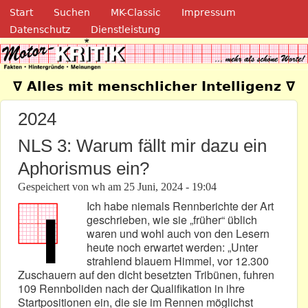
Navigation
Direkt zum Inhalt
Start
Suchen
MK-Classic
Impressum
Datenschutz
Dienstleistung
Motor-Kritik.de
∇ Alles mit menschlicher Intelligenz ∇
2024
NLS 3: Warum fällt mir dazu ein
Aphorismus ein?
Gespeichert von
wh
am
25 Juni, 2024 - 19:04
Ich habe niemals Rennberichte der Art
geschrieben, wie sie „früher“ üblich
waren und wohl auch von den Lesern
heute noch erwartet werden: „Unter
strahlend blauem Himmel, vor 12.300
Zuschauern auf den dicht besetzten Tribünen, fuhren
109 Rennboliden nach der Qualifikation in ihre
Startpositionen ein, die sie im Rennen möglichst