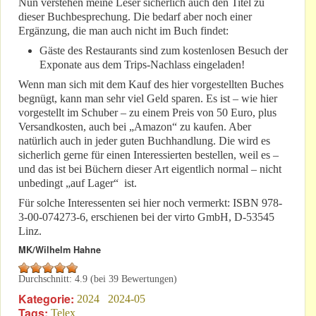
Nun verstehen meine Leser sicherlich auch den Titel zu
dieser Buchbesprechung. Die bedarf aber noch einer
Ergänzung, die man auch nicht im Buch findet:
Gäste des Restaurants sind zum kostenlosen Besuch der
Exponate aus dem Trips-Nachlass eingeladen!
Wenn man sich mit dem Kauf des hier vorgestellten Buches
begnügt, kann man sehr viel Geld sparen. Es ist – wie hier
vorgestellt im Schuber – zu einem Preis von 50 Euro, plus
Versandkosten, auch bei „Amazon“ zu kaufen. Aber
natürlich auch in jeder guten Buchhandlung. Die wird es
sicherlich gerne für einen Interessierten bestellen, weil es –
und das ist bei Büchern dieser Art eigentlich normal – nicht
unbedingt „auf Lager“ ist.
Für solche Interessenten sei hier noch vermerkt: ISBN 978-
3-00-074273-6, erschienen bei der virto GmbH, D-53545
Linz.
MK/Wilhelm Hahne
Durchschnitt:
4.9
(bei
39
Bewertungen)
Kategorie:
2024
2024-05
Tags:
Telex