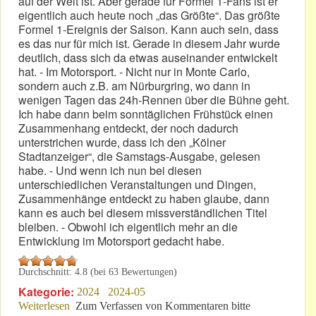
auf der Welt ist. Aber gerade für Formel 1-Fans ist er
eigentlich auch heute noch „das Größte“. Das größte
Formel 1-Ereignis der Saison. Kann auch sein, dass
es das nur für mich ist. Gerade in diesem Jahr wurde
deutlich, dass sich da etwas auseinander entwickelt
hat. - Im Motorsport. - Nicht nur in Monte Carlo,
sondern auch z.B. am Nürburgring, wo dann in
wenigen Tagen das 24h-Rennen über die Bühne geht.
Ich habe dann beim sonntäglichen Frühstück einen
Zusammenhang entdeckt, der noch dadurch
unterstrichen wurde, dass ich den „Kölner
Stadtanzeiger“, die Samstags-Ausgabe, gelesen
habe. - Und wenn ich nun bei diesen
unterschiedlichen Veranstaltungen und Dingen,
Zusammenhänge entdeckt zu haben glaube, dann
kann es auch bei diesem missverständlichen Titel
bleiben. - Obwohl ich eigentlich mehr an die
Entwicklung im Motorsport gedacht habe.
Durchschnitt:
4.8
(bei
63
Bewertungen)
Kategorie:
2024
2024-05
Weiterlesen
über Fernseh-Erinnerungen: „Immer wieder
Zum Verfassen von Kommentaren bitte