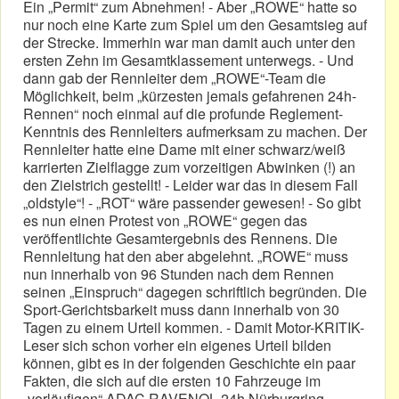
Ein „Permit“ zum Abnehmen! - Aber „ROWE“ hatte so
nur noch eine Karte zum Spiel um den Gesamtsieg auf
der Strecke. Immerhin war man damit auch unter den
ersten Zehn im Gesamtklassement unterwegs. - Und
dann gab der Rennleiter dem „ROWE“-Team die
Möglichkeit, beim „kürzesten jemals gefahrenen 24h-
Rennen“ noch einmal auf die profunde Reglement-
Kenntnis des Rennleiters aufmerksam zu machen. Der
Rennleiter hatte eine Dame mit einer schwarz/weiß
karrierten Zielflagge zum vorzeitigen Abwinken (!) an
den Zielstrich gestellt! - Leider war das in diesem Fall
„oldstyle“! - „ROT“ wäre passender gewesen! - So gibt
es nun einen Protest von „ROWE“ gegen das
veröffentlichte Gesamtergebnis des Rennens. Die
Rennleitung hat den aber abgelehnt. „ROWE“ muss
nun innerhalb von 96 Stunden nach dem Rennen
seinen „Einspruch“ dagegen schriftlich begründen. Die
Sport-Gerichtsbarkeit muss dann innerhalb von 30
Tagen zu einem Urteil kommen. - Damit Motor-KRITIK-
Leser sich schon vorher ein eigenes Urteil bilden
können, gibt es in der folgenden Geschichte ein paar
Fakten, die sich auf die ersten 10 Fahrzeuge im
„vorläufigen“ ADAC RAVENOL 24h Nürburgring