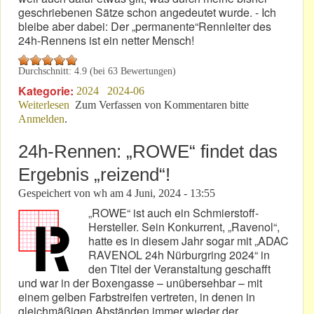
geschriebenen Sätze schon angedeutet wurde. - Ich
bleibe aber dabei: Der „permanente“Rennleiter des
24h-Rennens ist ein netter Mensch!
Durchschnitt:
4.9
(bei
63
Bewertungen)
Kategorie:
2024
2024-06
Weiterlesen
über Permanenter Rennleiter – mit einem Rennen pro
Zum Verfassen von Kommentaren bitte
Anmelden
.
Jahr!
24h-Rennen: „ROWE“ findet das
Ergebnis „reizend“!
Gespeichert von
wh
am
4 Juni, 2024 - 13:55
„ROWE“ ist auch ein Schmierstoff-
Hersteller. Sein Konkurrent, „Ravenol“,
hatte es in diesem Jahr sogar mit „ADAC
RAVENOL 24h Nürburgring 2024“ in
den Titel der Veranstaltung geschafft
und war in der Boxengasse – unübersehbar – mit
einem gelben Farbstreifen vertreten, in denen in
gleichmäßigen Abständen immer wieder der