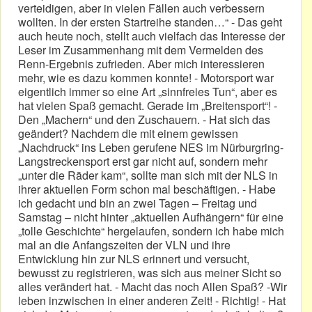
verteidigen, aber in vielen Fällen auch verbessern
wollten. In der ersten Startreihe standen…“ - Das geht
auch heute noch, stellt auch vielfach das Interesse der
Leser im Zusammenhang mit dem Vermelden des
Renn-Ergebnis zufrieden. Aber mich interessieren
mehr, wie es dazu kommen konnte! - Motorsport war
eigentlich immer so eine Art „sinnfreies Tun“, aber es
hat vielen Spaß gemacht. Gerade im „Breitensport“! -
Den „Machern“ und den Zuschauern. - Hat sich das
geändert? Nachdem die mit einem gewissen
„Nachdruck“ ins Leben gerufene NES im Nürburgring-
Langstreckensport erst gar nicht auf, sondern mehr
„unter die Räder kam“, sollte man sich mit der NLS in
ihrer aktuellen Form schon mal beschäftigen. - Habe
ich gedacht und bin an zwei Tagen – Freitag und
Samstag – nicht hinter „aktuellen Aufhängern“ für eine
„tolle Geschichte“ hergelaufen, sondern ich habe mich
mal an die Anfangszeiten der VLN und ihre
Entwicklung hin zur NLS erinnert und versucht,
bewusst zu registrieren, was sich aus meiner Sicht so
alles verändert hat. - Macht das noch Allen Spaß? -Wir
leben inzwischen in einer anderen Zeit! - Richtig! - Hat