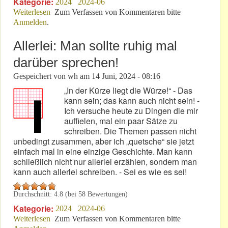
Kategorie:
2024
2024-06
Weiterlesen
über 2024: Die „Amerikanisierung“ der 24h von Le
Zum Verfassen von Kommentaren bitte
Anmelden
.
Mans!
Allerlei: Man sollte ruhig mal
darüber sprechen!
Gespeichert von
wh
am
14 Juni, 2024 - 08:16
„In der Kürze liegt die Würze!“ - Das
kann sein; das kann auch nicht sein! -
Ich versuche heute zu Dingen die mir
auffielen, mal ein paar Sätze zu
schreiben. Die Themen passen nicht
unbedingt zusammen, aber ich „quetsche“ sie jetzt
einfach mal in eine einzige Geschichte. Man kann
schließlich nicht nur allerlei erzählen, sondern man
kann auch allerlei schreiben. - Sei es wie es sei!
Durchschnitt:
4.8
(bei
58
Bewertungen)
Kategorie:
2024
2024-06
Weiterlesen
über Allerlei: Man sollte ruhig mal darüber sprechen!
Zum Verfassen von Kommentaren bitte