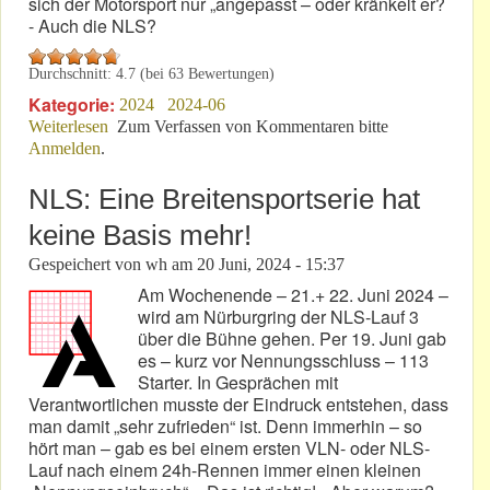
sich der Motorsport nur „angepasst – oder kränkelt er?
- Auch die NLS?
Durchschnitt:
4.7
(bei
63
Bewertungen)
Kategorie:
2024
2024-06
Weiterlesen
über NLS 3: Warum fällt mir dazu ein Aphorismus ein?
Zum Verfassen von Kommentaren bitte
Anmelden
.
NLS: Eine Breitensportserie hat
keine Basis mehr!
Gespeichert von
wh
am
20 Juni, 2024 - 15:37
Am Wochenende – 21.+ 22. Juni 2024 –
wird am Nürburgring der NLS-Lauf 3
über die Bühne gehen. Per 19. Juni gab
es – kurz vor Nennungsschluss – 113
Starter. In Gesprächen mit
Verantwortlichen musste der Eindruck entstehen, dass
man damit „sehr zufrieden“ ist. Denn immerhin – so
hört man – gab es bei einem ersten VLN- oder NLS-
Lauf nach einem 24h-Rennen immer einen kleinen