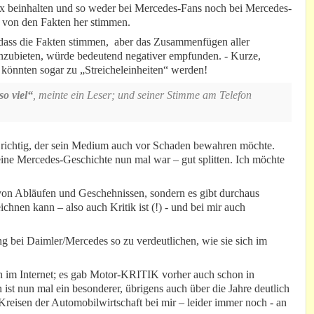
x beinhalten und so weder bei Mercedes-Fans noch bei Mercedes-
h von den Fakten her stimmen.
 dass die Fakten stimmen, aber das Zusammenfügen aller
nzubieten, würde bedeutend negativer empfunden. - Kurze,
, könnten sogar zu „Streicheleinheiten“ werden!
so viel“
, meinte ein Leser; und seiner Stimme am Telefon
ers richtig, der sein Medium auch vor Schaden bewahren möchte.
ne Mercedes-Geschichte nun mal war – gut splitten. Ich möchte
g von Abläufen und Geschehnissen, sondern es gibt durchaus
chnen kann – also auch Kritik ist (!) - und bei mir auch
ng bei Daimler/Mercedes so zu verdeutlichen, wie sie sich im
n im Internet; es gab Motor-KRITIK vorher auch schon in
 ist nun mal ein besonderer, übrigens auch über die Jahre deutlich
reisen der Automobilwirtschaft bei mir – leider immer noch - an