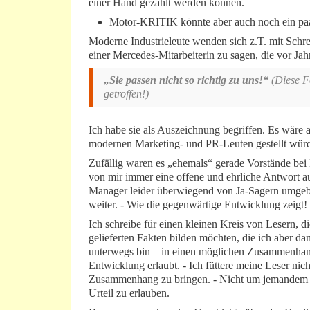
einer Hand gezählt werden können.
Motor-KRITIK könnte aber auch noch ein paa
Moderne Industrieleute wenden sich z.T. mit Sc
einer Mercedes-Mitarbeiterin zu sagen, die vor Jah
„Sie passen nicht so richtig zu uns!“
(Diese F
getroffen!)
Ich habe sie als Auszeichnung begriffen. Es wäre
modernen Marketing- und PR-Leuten gestellt wür
Zufällig waren es „ehemals“ gerade Vorstände bei 
von mir immer eine offene und ehrliche Antwort auf 
Manager leider überwiegend von Ja-Sagern umgeben
weiter. - Wie die gegenwärtige Entwicklung zeigt!
Ich schreibe für einen kleinen Kreis von Lesern, 
gelieferten Fakten bilden möchten, die ich aber da
unterwegs bin – in einen möglichen Zusammenhang st
Entwicklung erlaubt. - Ich füttere meine Leser ni
Zusammenhang zu bringen. - Nicht um jemandem w
Urteil zu erlauben.