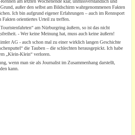
-Rennen am letzten Wochenende klar, unmissverständlich und
en Grund, außer den selbst am Bildschirm wahrgenommenen Fakten
lichen. Ich bin aufgrund eigener Erfahrungen – auch im Rennsport
 Fakten orientiertes Urteil zu treffen.
uristenfahrten“ am Nürburgring äußern, so ist das nicht
sfreiheit. - Wer keine Meinung hat, muss auch keine äußern!
imler AG - auch schon mal zu einer wirklich langen Geschichte
Aschenputtel“ die Tauben – die schlechten herausgepickt. Ich habe
nem „Klein-Klein“ verloren.
ng, wenn man sie als Journalist im Zusammenhang darstellt,
nden kann.
.