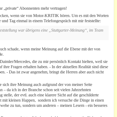
r „private“ Abonnenten mehr vertragen!
hrecken, wenn sie von Motor-KRITIK hören. Um es mit den Worten
r und Tag einmal in einem Telefongespräch mit mir feststellte:
eststellung war übrigens eine „Stuttgarter-Meinung“, im Team
 auch schade, wenn meine Meinung auf die Ebene mit der von
de.
Daimler/Mercedes, die zu mir persönlich Kontakt hielten, weil sie
ihre Fragen erhalten haben. - In der aktuellen Realität sind diese
. - Das ist zwar angenehm, bringt die Herren aber auch nicht
die sich ihre Meinung auch aufgrund der von meiner Seite
nn – da ich in der Branche schon seit vielen Jahrzehnten
elle, der evtl. auch eine klarere Sicht auf die geschilderte
cht mit kleinen Happen, sondern ich versuche die Dinge in einen
ehe zu tun, sondern um anderen – meinen Lesern - ein besseres