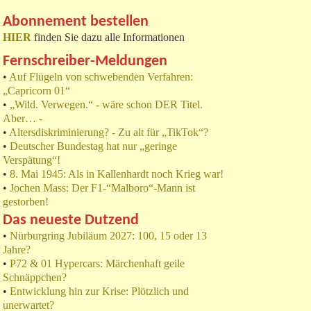
Abonnement bestellen
HIER
finden Sie dazu alle Informationen
Fernschreiber-Meldungen
•
Auf Flügeln von schwebenden Verfahren:
„Capricorn 01“
•
„Wild. Verwegen.“ - wäre schon DER Titel.
Aber… -
•
Altersdiskriminierung? - Zu alt für „TikTok“?
•
Deutscher Bundestag hat nur „geringe
Verspätung“!
•
8. Mai 1945: Als in Kallenhardt noch Krieg war!
•
Jochen Mass: Der F1-“Malboro“-Mann ist
gestorben!
Das neueste Dutzend
•
Nürburgring Jubiläum 2027: 100, 15 oder 13
Jahre?
•
P72 & 01 Hypercars: Märchenhaft geile
Schnäppchen?
•
Entwicklung hin zur Krise: Plötzlich und
unerwartet?