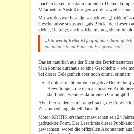
machen lassen, die dann nur einen Themenkomple
Mitarbeitern Anstoß erregen würden, weil sie auc
Mir wurde zwar bestätigt – auch von „Insidern“ –
Geschehnisse sozusagen „als Block“ den Lesern a
kleine, Beiträge, auch solche mit negativem Inhalt
„Ein wenig Kritik ist ja gut, aber dann gleich 
entnahm ich am Ende ein Fragezeichen!
Das ist natürlich aus der Sicht des Berichterstatt
Man könnte durchaus so eine Geschichte – wie mei
bei dieser Gelegenheit aber noch einmal erinnern:
Kritik ist nicht nur eine negative Beurteilun
Bewertungen, die man als positive Kritik bezei
stattfindet, wenn es dafür einen Grund gibt!
Aber hier schien es mir angebracht, die Entwicklu
Zusammenhang aktuell darstellt!
Motor-KRITIK erscheint inzwischen seit 24 Jahre
gedruckter Form. Der Leserkreis dieser Publikation
gewachsen, wobei die offiziellen Abonnenten aus K