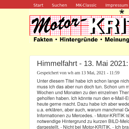
Navigation
Start
Suchen
MK-Classic
Impressum
Motor-Kritik.d
Himmelfahrt - 13. Mai 2021:
Gespeichert von
wh
am
13 Mai, 2021 - 11:59
Unter diesem Titel habe ich schon lange ni
muss ich das aber nun doch tun. Schon um mi
Wochen und Monaten zu den einzelnen Theme
geholfen haben. Ich könnte nun den e-Mail-Ei
heute gerne macht. Dazu habe ich aber wede
u.a. erklären, aber auch, warum manchmal Ge
Informationen zu Mercedes. - Motor-KRITIK ist
notwendige Hintergrund zu kurzen BILD-Mel
dargestellt. - Nicht bei Motor-KRITIK. - Ich 