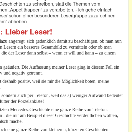
Geschichten zu schreiben, statt die Themen vom
nen „Appetithappen“ zu verarbeiten. - Ich gehe einfach
Leser schon einer besonderen Lesergruppe zuzurechnen
eam“ abheben.
: Lieber Leser!
zu angeregt, sich gedanklich damit zu beschäftigen, ob man nun
den Lesern ein besseres Gesamtbild zu vermitteln oder ob man
die der Leser dann selbst – wenn er will und kann – zu einem
geäußert. Die Auffassung meiner Leser ging in diesem Fall ein
v und negativ getrennt.
deshalb positiv, weil sie mir die Möglichkeit boten, meine
.
, sondern auch per Telefon, weil das a) weniger Aufwand bedeutet
Mutter der Porzelankiste!
 letzten Mercedes-Geschichte eine ganze Reihe von Telefon-
 - die mir am Beispiel dieser Geschichte verdeutlichen wollten,
falsch mache.
och eine ganze Reihe von kleineren, kürzeren Geschichten